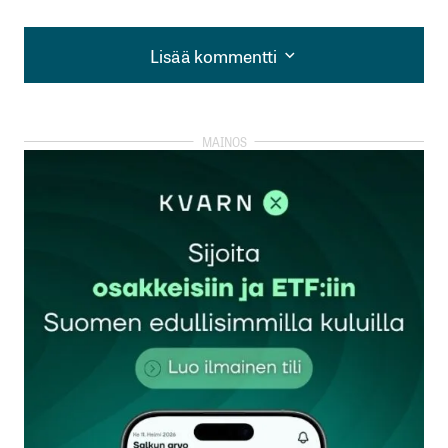
Lisää kommentti
Lisää kommentti
kirjautua
sisään
rekisteröityä
Sähköpostiosoitettasi ei julkaista.
Pakolliset
kentät on merkitty
*
Kommentti
*