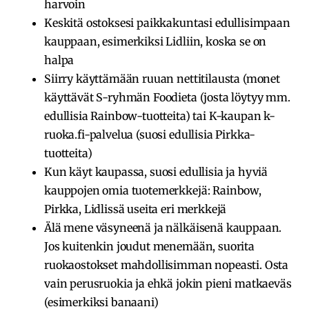
harvoin
Keskitä ostoksesi paikkakuntasi edullisimpaan
kauppaan, esimerkiksi Lidliin, koska se on
halpa
Siirry käyttämään ruuan nettitilausta (monet
käyttävät S-ryhmän Foodieta (josta löytyy mm.
edullisia Rainbow-tuotteita) tai K-kaupan k-
ruoka.fi-palvelua (suosi edullisia Pirkka-
tuotteita)
Kun käyt kaupassa, suosi edullisia ja hyviä
kauppojen omia tuotemerkkejä: Rainbow,
Pirkka, Lidlissä useita eri merkkejä
Älä mene väsyneenä ja nälkäisenä kauppaan.
Jos kuitenkin joudut menemään, suorita
ruokaostokset mahdollisimman nopeasti. Osta
vain perusruokia ja ehkä jokin pieni matkaeväs
(esimerkiksi banaani)