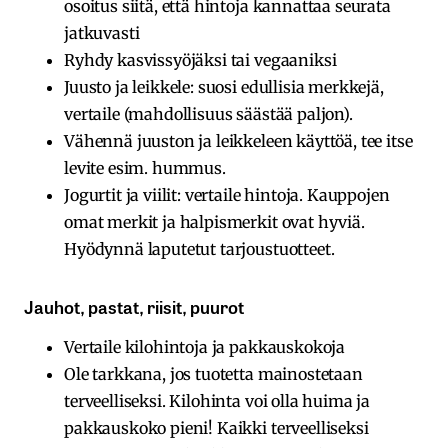
osoitus siitä, että hintoja kannattaa seurata
jatkuvasti
Ryhdy kasvissyöjäksi tai vegaaniksi
Juusto ja leikkele: suosi edullisia merkkejä,
vertaile (mahdollisuus säästää paljon).
Vähennä juuston ja leikkeleen käyttöä, tee itse
levite esim. hummus.
Jogurtit ja viilit: vertaile hintoja. Kauppojen
omat merkit ja halpismerkit ovat hyviä.
Hyödynnä laputetut tarjoustuotteet.
Jauhot, pastat, riisit, puurot
Vertaile kilohintoja ja pakkauskokoja
Ole tarkkana, jos tuotetta mainostetaan
terveelliseksi. Kilohinta voi olla huima ja
pakkauskoko pieni! Kaikki terveelliseksi