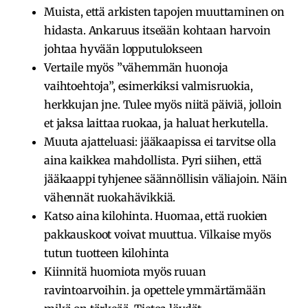
Muista, että arkisten tapojen muuttaminen on
hidasta. Ankaruus itseään kohtaan harvoin
johtaa hyvään lopputulokseen
Vertaile myös ”vähemmän huonoja
vaihtoehtoja”, esimerkiksi valmisruokia,
herkkujan jne. Tulee myös niitä päiviä, jolloin
et jaksa laittaa ruokaa, ja haluat herkutella.
Muuta ajatteluasi: jääkaapissa ei tarvitse olla
aina kaikkea mahdollista. Pyri siihen, että
jääkaappi tyhjenee säännöllisin väliajoin. Näin
vähennät ruokahävikkiä.
Katso aina kilohinta. Huomaa, että ruokien
pakkauskoot voivat muuttua. Vilkaise myös
tutun tuotteen kilohinta
Kiinnitä huomiota myös ruuan
ravintoarvoihin. ja opettele ymmärtämään