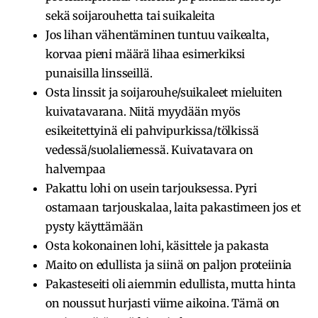
sekä soijarouhetta tai suikaleita
Jos lihan vähentäminen tuntuu vaikealta,
korvaa pieni määrä lihaa esimerkiksi
punaisilla linsseillä.
Osta linssit ja soijarouhe/suikaleet mieluiten
kuivatavarana. Niitä myydään myös
esikeitettyinä eli pahvipurkissa/tölkissä
vedessä/suolaliemessä. Kuivatavara on
halvempaa
Pakattu lohi on usein tarjouksessa. Pyri
ostamaan tarjouskalaa, laita pakastimeen jos et
pysty käyttämään
Osta kokonainen lohi, käsittele ja pakasta
Maito on edullista ja siinä on paljon proteiinia
Pakasteseiti oli aiemmin edullista, mutta hinta
on noussut hurjasti viime aikoina. Tämä on