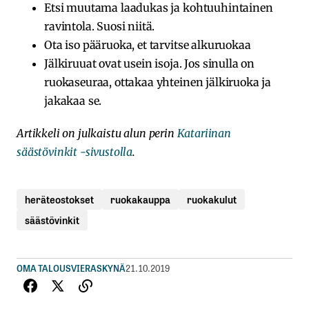
Etsi muutama laadukas ja kohtuuhintainen
ravintola. Suosi niitä.
Ota iso pääruoka, et tarvitse alkuruokaa
Jälkiruuat ovat usein isoja. Jos sinulla on
ruokaseuraa, ottakaa yhteinen jälkiruoka ja
jakakaa se.
Artikkeli on julkaistu alun perin
Katariinan
säästövinkit -sivustolla
.
heräteostokset
ruokakauppa
ruokakulut
säästövinkit
OMA TALOUS
VIERASKYNÄ
21.10.2019