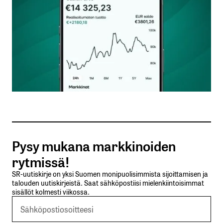
Nimesi tai nimimerkkisi
*
Sähköpostiosoitteesi
*
Tilaa SalkunRakentajan uutiskirje
Pysy mukana markkinoiden
Lähetä kommentti
rytmissä!
SR-uutiskirje on yksi Suomen monipuolisimmista sijoittamisen ja
talouden uutiskirjeistä. Saat sähköpostiisi mielenkiintoisimmat
sisällöt kolmesti viikossa.