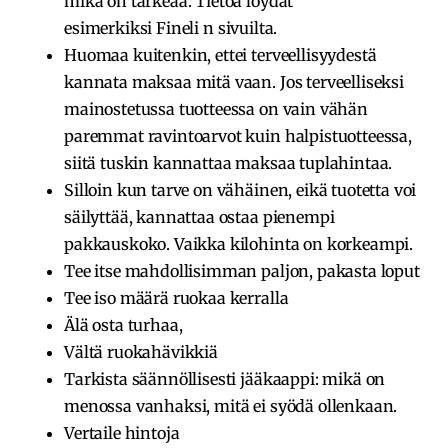
mikä on tärkeää. Tietoa löydät
esimerkiksi
Fineli
n sivuilta.
Huomaa kuitenkin, ettei terveellisyydestä
kannata maksaa mitä vaan. Jos terveelliseksi
mainostetussa tuotteessa on vain vähän
paremmat ravintoarvot kuin halpistuotteessa,
siitä tuskin kannattaa maksaa tuplahintaa.
Silloin kun tarve on vähäinen, eikä tuotetta voi
säilyttää, kannattaa ostaa pienempi
pakkauskoko. Vaikka kilohinta on korkeampi.
Tee itse mahdollisimman paljon, pakasta loput
Tee iso määrä ruokaa kerralla
Älä osta turhaa,
Vältä ruokahävikkiä
Tarkista säännöllisesti jääkaappi: mikä on
menossa vanhaksi, mitä ei syödä ollenkaan.
Vertaile hintoja