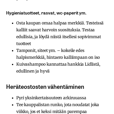
Hygieniatuotteet, rasvat, wc-paperit ym.
Osta kaupan omaa halpaa merkkiä. Testeissä
kalliit saavat harvoin suosituksia. Testaa
edullisia, ja löydä niistä itsellesi sopivimmat
tuotteet
Tamponit, siteet ym. – kokeile edes
halpismerkkiä, hintaero kalliimpaan on iso
Kuivashampoo kannattaa hankkia Lidlistä,
edullinen ja hyvä
Heräteostosten vähentäminen
Pyri yksinkertaisuuteen arkiruuassa
Tee kauppalistan runko, jota noudatat joka
viikko, jos et keksi mitään parempaa