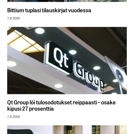
Bittium tuplasi tilauskirjat vuodessa
7.8.2026
Qt Group löi tulosodotukset reippaasti – osake
kipusi 27 prosenttia
7.8.2026