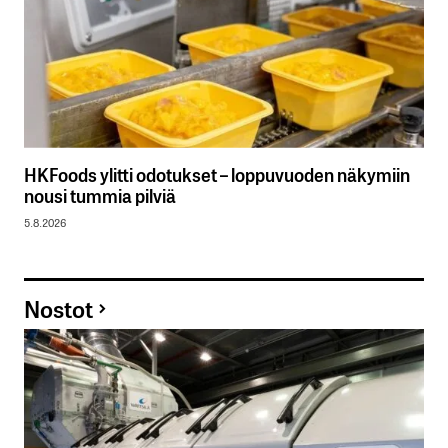
HKFoods ylitti odotukset – loppuvuoden näkymiin
nousi tummia pilviä
5.8.2026
Nostot