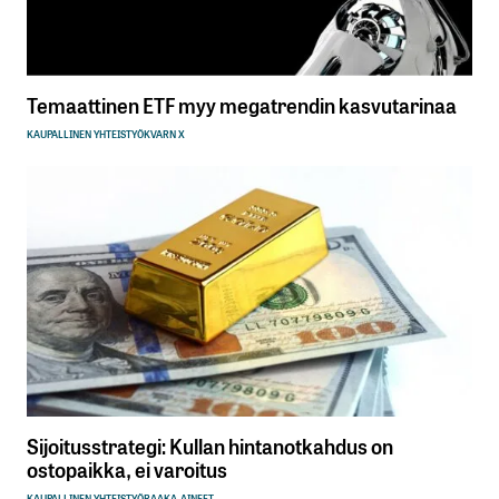
Temaattinen ETF myy megatrendin kasvutarinaa
KAUPALLINEN YHTEISTYÖ
KVARN X
Sijoitusstrategi: Kullan hintanotkahdus on
ostopaikka, ei varoitus
KAUPALLINEN YHTEISTYÖ
RAAKA-AINEET