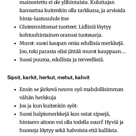
mainostettu ei ole ylihintaista. Kuluttajan
kannattaa kuitenkin olla tarkkana, ja arvioida
hinta-laatusuhde itse
Gluteennittomat tuotteet: Lidlistä löytyy
kohtuuhintainen oranssi tuotesarja.
Murot: suosi kaupan omia edullisia merkkejä.
Joo, toki parasta olisi jättää murot kauppaan….
Suosi puuroa, edullista ja terveellistä.
Sipsit, karkit, herkut, mehut, kahvit
Ensin se järkevä neuvo: syö mahdollisimman
vähän herkkuja
Jos ja kun kuitenkin syöt:
Suosi halpismerkkejä kun ostat sipsejä,
hintaero aitoon voi olla todella suuri! Hyviä ja
huonoja löytyy sekä halvoista että kalliista.