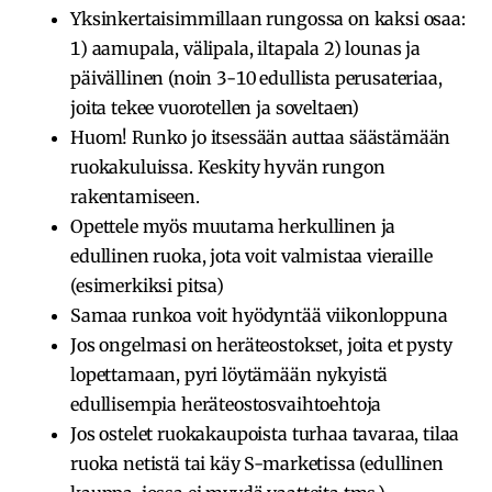
Yksinkertaisimmillaan rungossa on kaksi osaa:
1) aamupala, välipala, iltapala 2) lounas ja
päivällinen (noin 3-10 edullista perusateriaa,
joita tekee vuorotellen ja soveltaen)
Huom! Runko jo itsessään auttaa säästämään
ruokakuluissa. Keskity hyvän rungon
rakentamiseen.
Opettele myös muutama herkullinen ja
edullinen ruoka, jota voit valmistaa vieraille
(esimerkiksi pitsa)
Samaa runkoa voit hyödyntää viikonloppuna
Jos ongelmasi on heräteostokset, joita et pysty
lopettamaan, pyri löytämään nykyistä
edullisempia heräteostosvaihtoehtoja
Jos ostelet ruokakaupoista turhaa tavaraa, tilaa
ruoka netistä tai käy S-marketissa (edullinen