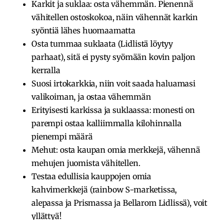
Karkit ja suklaa: osta vähemmän. Pienennä
vähitellen ostoskokoa, näin vähennät karkin
syöntiä lähes huomaamatta
Osta tummaa suklaata (Lidlistä löytyy
parhaat), sitä ei pysty syömään kovin paljon
kerralla
Suosi irtokarkkia, niin voit saada haluamasi
valikoiman, ja ostaa vähemmän
Erityisesti karkissa ja suklaassa: monesti on
parempi ostaa kalliimmalla kilohinnalla
pienempi määrä
Mehut: osta kaupan omia merkkejä, vähennä
mehujen juomista vähitellen.
Testaa edullisia kauppojen omia
kahvimerkkejä (rainbow S-marketissa,
alepassa ja Prismassa ja Bellarom Lidlissä), voit
yllättyä!