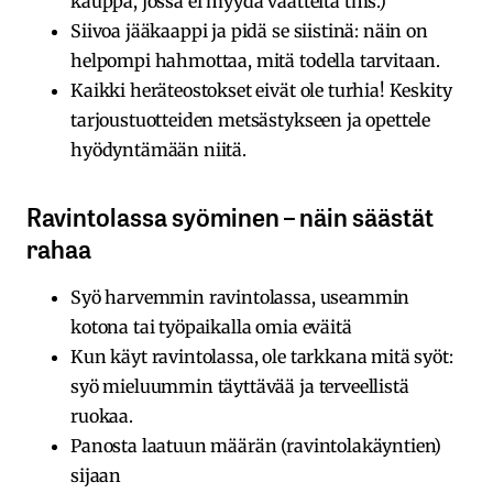
kauppa, jossa ei myydä vaatteita tms.)
Siivoa jääkaappi ja pidä se siistinä: näin on
helpompi hahmottaa, mitä todella tarvitaan.
Kaikki heräteostokset eivät ole turhia! Keskity
tarjoustuotteiden metsästykseen ja opettele
hyödyntämään niitä.
Ravintolassa syöminen – näin säästät
rahaa
Syö harvemmin ravintolassa, useammin
kotona tai työpaikalla omia eväitä
Kun käyt ravintolassa, ole tarkkana mitä syöt:
syö mieluummin täyttävää ja terveellistä
ruokaa.
Panosta laatuun määrän (ravintolakäyntien)
sijaan