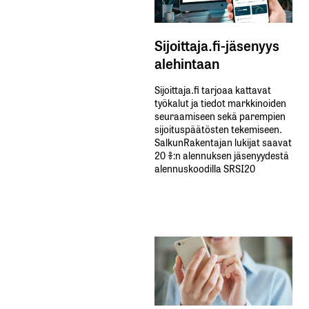
Sijoittaja.fi-jäsenyys
alehintaan
Sijoittaja.fi tarjoaa kattavat
työkalut ja tiedot markkinoiden
seuraamiseen sekä parempien
sijoituspäätösten tekemiseen.
SalkunRakentajan lukijat saavat
20 %:n alennuksen jäsenyydestä
alennuskoodilla SRSI20