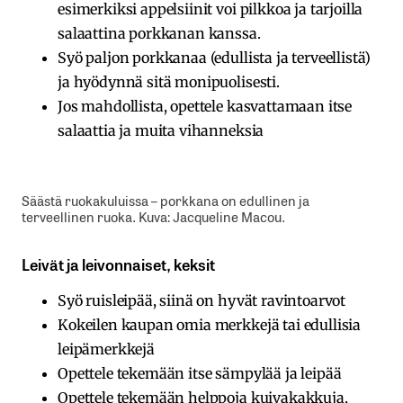
esimerkiksi appelsiinit voi pilkkoa ja tarjoilla
salaattina porkkanan kanssa.
Syö paljon porkkanaa (edullista ja terveellistä)
ja hyödynnä sitä monipuolisesti.
Jos mahdollista, opettele kasvattamaan itse
salaattia ja muita vihanneksia
Säästä ruokakuluissa – porkkana on edullinen ja
terveellinen ruoka. Kuva: Jacqueline Macou.
Leivät ja leivonnaiset, keksit
Syö ruisleipää, siinä on hyvät ravintoarvot
Kokeilen kaupan omia merkkejä tai edullisia
leipämerkkejä
Opettele tekemään itse sämpylää ja leipää
Opettele tekemään helppoja kuivakakkuja,