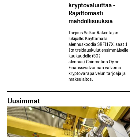
kryptovaluuttaa -
Rajattomasti
mahdollisuuksia
Tarjous SalkunRakentajan
lukijoille: Käyttämällä​ ​
alennuskoodia​ ​SRFI17X,​ ​saat​ ​1
%:n treidauskulut​ ​ensimmäiselle​ ​
kuukaudelle​ ​(50%​ ​
alennus).Coinmotion Oy on
Finanssivalvonnan valvoma
kryptovarapalvelun tarjoaja ja
maksulaitos.
Uusimmat