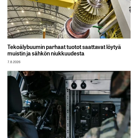
Tekoälybuumin parhaat tuotot saattavat löytyä
muistin ja sähkön niukkuudesta
7.8.2026