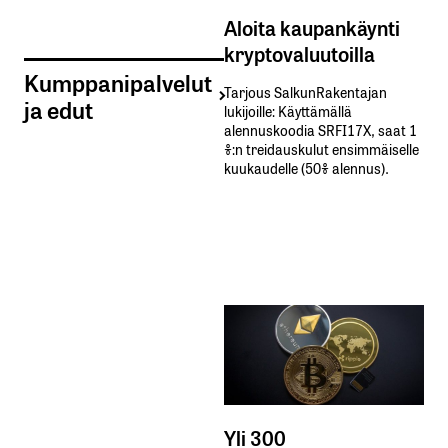
Aloita kaupankäynti
kryptovaluutoilla
Kumppanipalvelut
Tarjous SalkunRakentajan
ja edut
lukijoille: Käyttämällä​ ​
alennuskoodia​ ​SRFI17X,​ ​saat​ ​1
%:n treidauskulut​ ​ensimmäiselle​ ​
kuukaudelle​ ​(50%​ ​alennus).
Yli 300