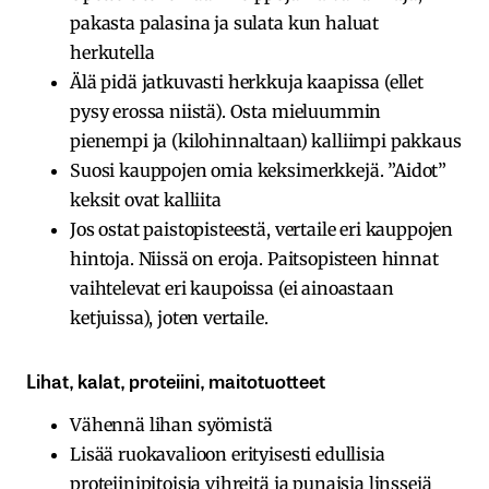
pakasta palasina ja sulata kun haluat
herkutella
Älä pidä jatkuvasti herkkuja kaapissa (ellet
pysy erossa niistä). Osta mieluummin
pienempi ja (kilohinnaltaan) kalliimpi pakkaus
Suosi kauppojen omia keksimerkkejä. ”Aidot”
keksit ovat kalliita
Jos ostat paistopisteestä, vertaile eri kauppojen
hintoja. Niissä on eroja. Paitsopisteen hinnat
vaihtelevat eri kaupoissa (ei ainoastaan
ketjuissa), joten vertaile.
Lihat, kalat, proteiini, maitotuotteet
Vähennä lihan syömistä
Lisää ruokavalioon erityisesti edullisia
proteiinipitoisia vihreitä ja punaisia linssejä