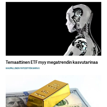
Temaattinen ETF myy megatrendin kasvutarinaa
KAUPALLINEN YHTEISTYÖ
KVARN X