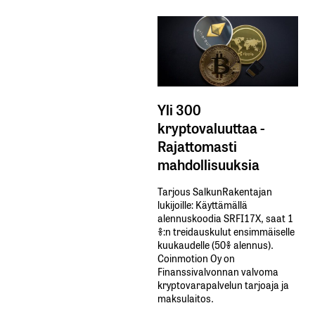
Yli 300
kryptovaluuttaa -
Rajattomasti
mahdollisuuksia
Tarjous SalkunRakentajan
lukijoille: Käyttämällä​ ​
alennuskoodia​ ​SRFI17X,​ ​saat​ ​1
%:n treidauskulut​ ​ensimmäiselle​ ​
kuukaudelle​ ​(50%​ ​alennus).
Coinmotion Oy on
Finanssivalvonnan valvoma
kryptovarapalvelun tarjoaja ja
maksulaitos.