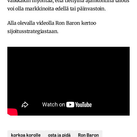
vaikkakin myöntää, että tiettyinä ajankohtina talous
voi olla markkinoita edellä tai päinvastoin.
Alla olevalla videolla Ron Baron kertoo
sijoitusstrategiastaan.
korkoa korolle
osta ja pidä
Ron Baron