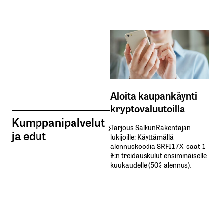
Aloita kaupankäynti
kryptovaluutoilla
Kumppanipalvelut
Tarjous SalkunRakentajan
ja edut
lukijoille: Käyttämällä​ ​
alennuskoodia​ ​SRFI17X,​ ​saat​ ​1
%:n treidauskulut​ ​ensimmäiselle​ ​
kuukaudelle​ ​(50%​ ​alennus).