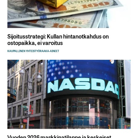
Sijoitusstrategi: Kullan hintanotkahdus on
ostopaikka, ei varoitus
KAUPALLINEN YHTEISTYÖ
RAAKA-AINEET
Vuoden 2026 markkinatilanne ja keskeiset