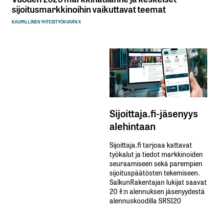
sijoitusmarkkinoihin vaikuttavat teemat
KAUPALLINEN YHTEISTYÖ
KVARN X
Sijoittaja.fi-jäsenyys
alehintaan
Sijoittaja.fi tarjoaa kattavat
työkalut ja tiedot markkinoiden
seuraamiseen sekä parempien
sijoituspäätösten tekemiseen.
SalkunRakentajan lukijat saavat
20 %:n alennuksen jäsenyydestä
alennuskoodilla SRSI20