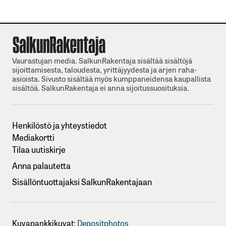
Vaurastujan media. SalkunRakentaja sisältää sisältöjä
sijoittamisesta, taloudesta, yrittäjyydesta ja arjen raha-
asioista. Sivusto sisältää myös kumppaneidensa kaupallista
sisältöä. SalkunRakentaja ei anna sijoitussuosituksia.
Henkilöstö ja yhteystiedot
Mediakortti
Tilaa uutiskirje
Anna palautetta
Sisällöntuottajaksi SalkunRakentajaan
Kuvapankkikuvat:
Depositphotos