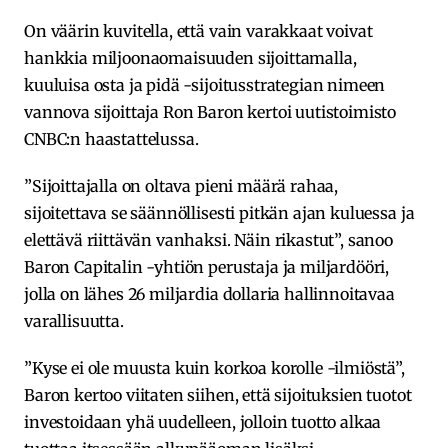
On väärin kuvitella, että vain varakkaat voivat
hankkia miljoonaomaisuuden sijoittamalla,
kuuluisa osta ja pidä -sijoitusstrategian nimeen
vannova sijoittaja Ron Baron kertoi uutistoimisto
CNBC:n haastattelussa.
”Sijoittajalla on oltava pieni määrä rahaa,
sijoitettava se säännöllisesti pitkän ajan kuluessa ja
elettävä riittävän vanhaksi. Näin rikastut”, sanoo
Baron Capitalin -yhtiön perustaja ja miljardööri,
jolla on lähes 26 miljardia dollaria hallinnoitavaa
varallisuutta.
”Kyse ei ole muusta kuin korkoa korolle -ilmiöstä”,
Baron kertoo viitaten siihen, että sijoituksien tuotot
investoidaan yhä uudelleen, jolloin tuotto alkaa