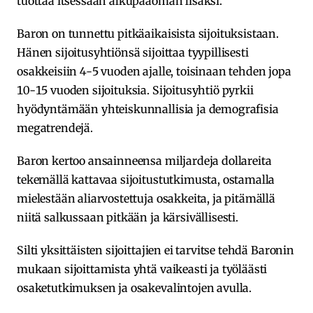
tuottaa itsessään alkupääoman lisäksi.
Baron on tunnettu pitkäaikaisista sijoituksistaan.
Hänen sijoitusyhtiönsä sijoittaa tyypillisesti
osakkeisiin 4-5 vuoden ajalle, toisinaan tehden jopa
10-15 vuoden sijoituksia. Sijoitusyhtiö pyrkii
hyödyntämään yhteiskunnallisia ja demografisia
megatrendejä.
Baron kertoo ansainneensa miljardeja dollareita
tekemällä kattavaa sijoitustutkimusta, ostamalla
mielestään aliarvostettuja osakkeita, ja pitämällä
niitä salkussaan pitkään ja kärsivällisesti.
Silti yksittäisten sijoittajien ei tarvitse tehdä Baronin
mukaan sijoittamista yhtä vaikeasti ja työläästi
osaketutkimuksen ja osakevalintojen avulla.