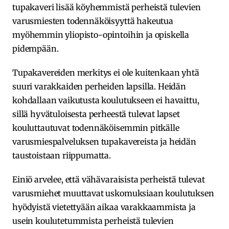
tupakaveri lisää köyhemmistä perheistä tulevien
varusmiesten todennäköisyyttä hakeutua
myöhemmin yliopisto-opintoihin ja opiskella
pidempään.
Tupakavereiden merkitys ei ole kuitenkaan yhtä
suuri varakkaiden perheiden lapsilla. Heidän
kohdallaan vaikutusta koulutukseen ei havaittu,
sillä hyvätuloisesta perheestä tulevat lapset
kouluttautuvat todennäköisemmin pitkälle
varusmiespalveluksen tupakavereista ja heidän
taustoistaan riippumatta.
Einiö arvelee, että vähävaraisista perheistä tulevat
varusmiehet muuttavat uskomuksiaan koulutuksen
hyödyistä vietettyään aikaa varakkaammista ja
usein koulutetummista perheistä tulevien