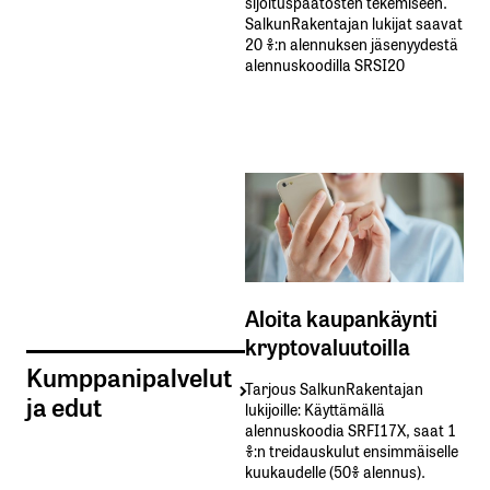
sijoituspäätösten tekemiseen.
SalkunRakentajan lukijat saavat
20 %:n alennuksen jäsenyydestä
alennuskoodilla SRSI20
Aloita kaupankäynti
kryptovaluutoilla
Kumppanipalvelut
Tarjous SalkunRakentajan
ja edut
lukijoille: Käyttämällä​ ​
alennuskoodia​ ​SRFI17X,​ ​saat​ ​1
%:n treidauskulut​ ​ensimmäiselle​ ​
kuukaudelle​ ​(50%​ ​alennus).