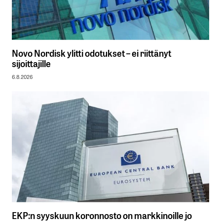
Novo Nordisk ylitti odotukset – ei riittänyt
sijoittajille
6.8.2026
EKP:n syyskuun koronnosto on markkinoille jo