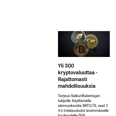
Yli 300
kryptovaluuttaa -
Rajattomasti
mahdollisuuksia
Tarjous SalkunRakentajan
lukijoille: Käyttämällä​ ​
alennuskoodia​ ​SRFI17X,​ ​saat​ ​1
%:n treidauskulut​ ​ensimmäiselle​ ​
kuukaudelle​ ​(50%​ ​