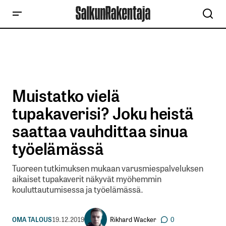
Muistatko vielä
tupakaverisi? Joku heistä
saattaa vauhdittaa sinua
työelämässä
Tuoreen tutkimuksen mukaan varusmiespalveluksen
aikaiset tupakaverit näkyvät myöhemmin
kouluttautumisessa ja työelämässä.
Rikhard Wacker
OMA TALOUS
19.12.2019
0