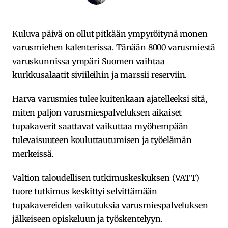
Kuluva päivä on ollut pitkään ympyröitynä monen
varusmiehen kalenterissa. Tänään 8000 varusmiestä
varuskunnissa ympäri Suomen vaihtaa
kurkkusalaatit siviileihin ja marssii reserviin.
Harva varusmies tulee kuitenkaan ajatelleeksi sitä,
miten paljon varusmiespalveluksen aikaiset
tupakaverit saattavat vaikuttaa myöhempään
tulevaisuuteen kouluttautumisen ja työelämän
merkeissä.
Valtion taloudellisen tutkimuskeskuksen (VATT)
tuore tutkimus keskittyi selvittämään
tupakavereiden vaikutuksia varusmiespalveluksen
jälkeiseen opiskeluun ja työskentelyyn.