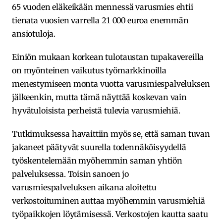
65 vuoden eläkeikään mennessä varusmies ehtii
tienata vuosien varrella 21 000 euroa enemmän
ansiotuloja.
Einiön mukaan korkean tulotaustan tupakavereilla
on myönteinen vaikutus työmarkkinoilla
menestymiseen monta vuotta varusmiespalveluksen
jälkeenkin, mutta tämä näyttää koskevan vain
hyvätuloisista perheistä tulevia varusmiehiä.
Tutkimuksessa havaittiin myös se, että saman tuvan
jakaneet päätyvät suurella todennäköisyydellä
työskentelemään myöhemmin saman yhtiön
palveluksessa. Toisin sanoen jo
varusmiespalveluksen aikana aloitettu
verkostoituminen auttaa myöhemmin varusmiehiä
työpaikkojen löytämisessä. Verkostojen kautta saatu