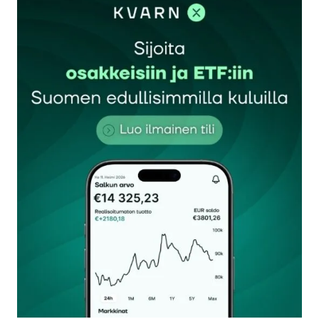
sisään
rekisteröityä
Sähköpostiosoitettasi ei julkaista.
Pakolliset
kentät on merkitty
*
Kommentti
*
Nimesi tai nimimerkkisi
*
Sähköpostiosoitteesi
*