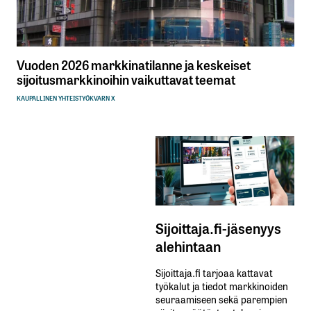
Vuoden 2026 markkinatilanne ja keskeiset
sijoitusmarkkinoihin vaikuttavat teemat
KAUPALLINEN YHTEISTYÖ
KVARN X
Sijoittaja.fi-jäsenyys
alehintaan
Sijoittaja.fi tarjoaa kattavat
työkalut ja tiedot markkinoiden
seuraamiseen sekä parempien