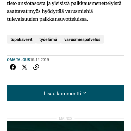
tieto ansiotasosta ja yleisistä palkkausmenettelyistä
saattavat myös hyödyttää varusmiehiä
tulevaisuuden palkkaneuvotteluissa.
tupakaverit
työelämä
varusmiespalvelus
OMA TALOUS
19.12.2019
Lisää kommentti
Lisää kommentti
kirjautua