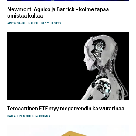
Newmont, Agnico ja Barrick – kolme tapaa
omistaa kultaa
ARVO-OSAKKEET
KAUPALLINEN YHTEISTYÖ
Temaattinen ETF myy megatrendin kasvutarinaa
KAUPALLINEN YHTEISTYÖ
KVARN X