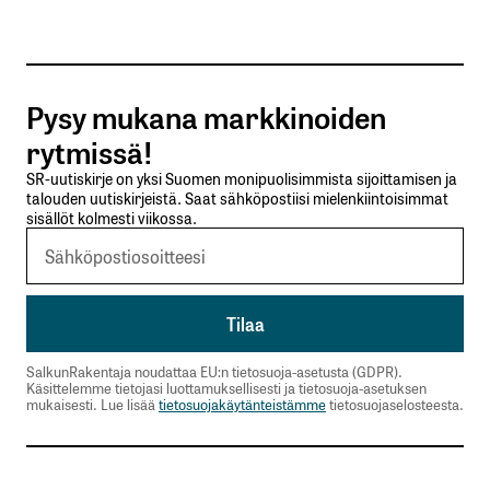
Tilaa SalkunRakentajan uutiskirje
Pysy mukana markkinoiden
Lähetä kommentti
rytmissä!
SR-uutiskirje on yksi Suomen monipuolisimmista sijoittamisen ja
talouden uutiskirjeistä. Saat sähköpostiisi mielenkiintoisimmat
sisällöt kolmesti viikossa.
SalkunRakentaja noudattaa EU:n tietosuoja-asetusta (GDPR).
Käsittelemme tietojasi luottamuksellisesti ja tietosuoja-asetuksen
mukaisesti. Lue lisää
tietosuojakäytänteistämme
tietosuojaselosteesta.