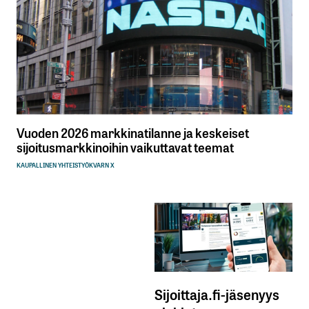
Vuoden 2026 markkinatilanne ja keskeiset
sijoitusmarkkinoihin vaikuttavat teemat
KAUPALLINEN YHTEISTYÖ
KVARN X
Sijoittaja.fi-jäsenyys