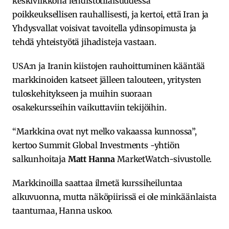
keskiviikkona lehdistötilaisuudessa
poikkeuksellisen rauhallisesti, ja kertoi, että Iran ja
Yhdysvallat voisivat tavoitella ydinsopimusta ja
tehdä yhteistyötä jihadisteja vastaan.
USA:n ja Iranin kiistojen rauhoittuminen kääntää
markkinoiden katseet jälleen talouteen, yritysten
tuloskehitykseen ja muihin suoraan
osakekursseihin vaikuttaviin tekijöihin.
“Markkina ovat nyt melko vakaassa kunnossa”,
kertoo Summit Global Investments -yhtiön
salkunhoitaja
Matt Hanna
MarketWatch-sivustolle.
Markkinoilla saattaa ilmetä kurssiheiluntaa
alkuvuonna, mutta näköpiirissä ei ole minkäänlaista
taantumaa, Hanna uskoo.