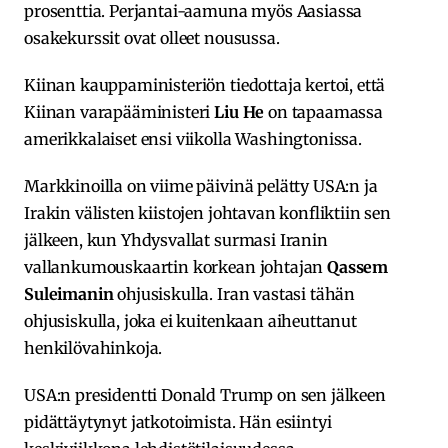
prosenttia. Perjantai-aamuna myös Aasiassa
osakekurssit ovat olleet nousussa.
Kiinan kauppaministeriön tiedottaja kertoi, että
Kiinan varapääministeri
Liu He
on tapaamassa
amerikkalaiset ensi viikolla Washingtonissa.
Markkinoilla on viime päivinä pelätty USA:n ja
Irakin välisten kiistojen johtavan konfliktiin sen
jälkeen, kun Yhdysvallat surmasi Iranin
vallankumouskaartin korkean johtajan
Qassem
Suleimanin
ohjusiskulla. Iran vastasi tähän
ohjusiskulla, joka ei kuitenkaan aiheuttanut
henkilövahinkoja.
USA:n presidentti Donald Trump on sen jälkeen
pidättäytynyt jatkotoimista. Hän esiintyi