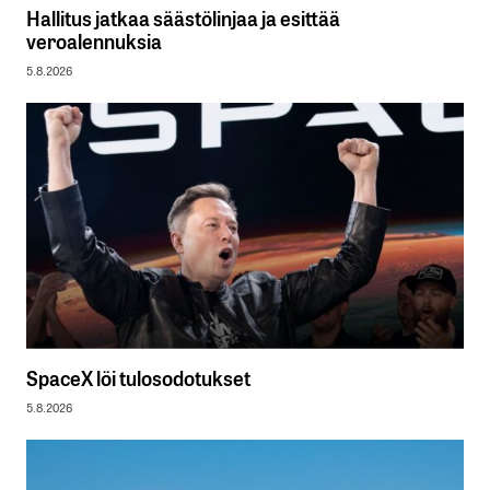
Hallitus jatkaa säästölinjaa ja esittää
veroalennuksia
5.8.2026
SpaceX löi tulosodotukset
5.8.2026