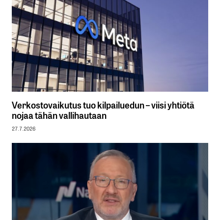
Verkostovaikutus tuo kilpailuedun – viisi yhtiötä
nojaa tähän vallihautaan
27.7.2026