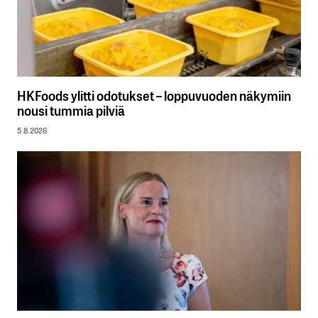
HKFoods ylitti odotukset – loppuvuoden näkymiin
nousi tummia pilviä
5.8.2026