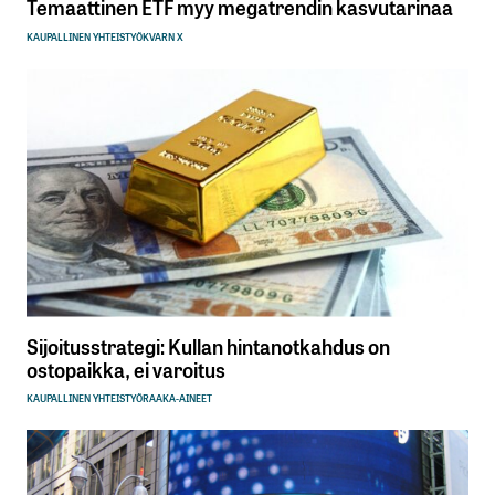
Temaattinen ETF myy megatrendin kasvutarinaa
KAUPALLINEN YHTEISTYÖ
KVARN X
Sijoitusstrategi: Kullan hintanotkahdus on
ostopaikka, ei varoitus
KAUPALLINEN YHTEISTYÖ
RAAKA-AINEET