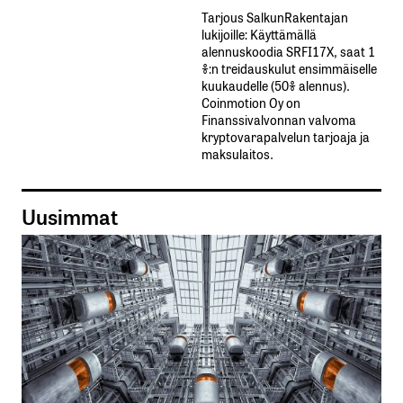
Tarjous SalkunRakentajan
lukijoille: Käyttämällä​ ​
alennuskoodia​ ​SRFI17X,​ ​saat​ ​1
%:n treidauskulut​ ​ensimmäiselle​ ​
kuukaudelle​ ​(50%​ ​alennus).
Coinmotion Oy on
Finanssivalvonnan valvoma
kryptovarapalvelun tarjoaja ja
maksulaitos.
Uusimmat