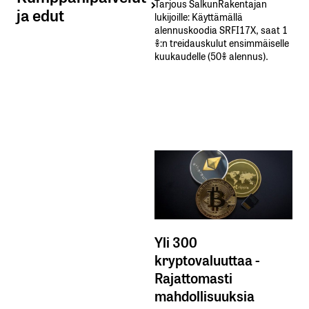
Tarjous SalkunRakentajan
ja edut
lukijoille: Käyttämällä​ ​
alennuskoodia​ ​SRFI17X,​ ​saat​ ​1
%:n treidauskulut​ ​ensimmäiselle​ ​
kuukaudelle​ ​(50%​ ​alennus).
Yli 300
kryptovaluuttaa -
Rajattomasti
mahdollisuuksia