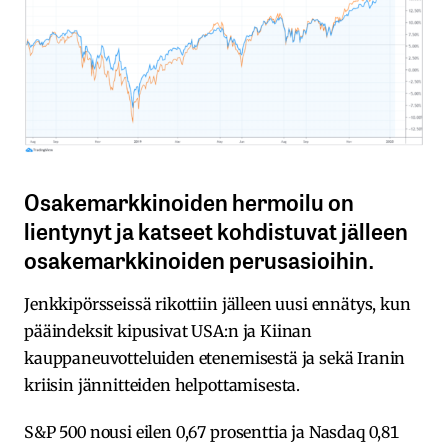
Osakemarkkinoiden hermoilu on
lientynyt ja katseet kohdistuvat jälleen
osakemarkkinoiden perusasioihin.
Jenkkipörsseissä rikottiin jälleen uusi ennätys, kun
pääindeksit kipusivat USA:n ja Kiinan
kauppaneuvotteluiden etenemisestä ja sekä Iranin
kriisin jännitteiden helpottamisesta.
S&P 500 nousi eilen 0,67 prosenttia ja Nasdaq 0,81