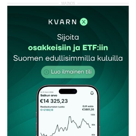
kirjautua
sisään
rekisteröityä
Sähköpostiosoitettasi ei julkaista.
Pakolliset
kentät on merkitty
*
Kommentti
*
Nimesi tai nimimerkkisi
*