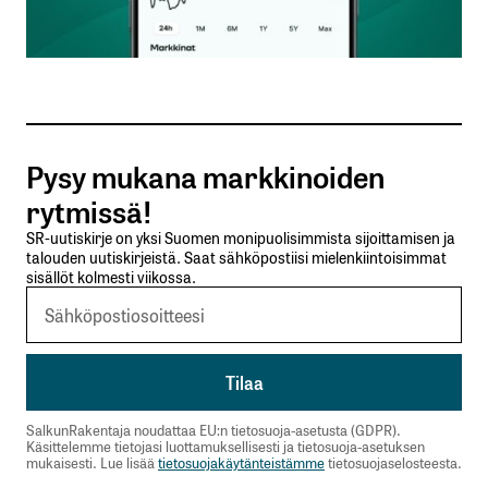
Sähköpostiosoitteesi
*
Tilaa SalkunRakentajan uutiskirje
Pysy mukana markkinoiden
Lähetä kommentti
rytmissä!
SR-uutiskirje on yksi Suomen monipuolisimmista sijoittamisen ja
talouden uutiskirjeistä. Saat sähköpostiisi mielenkiintoisimmat
sisällöt kolmesti viikossa.
SalkunRakentaja noudattaa EU:n tietosuoja-asetusta (GDPR).
Käsittelemme tietojasi luottamuksellisesti ja tietosuoja-asetuksen
mukaisesti. Lue lisää
tietosuojakäytänteistämme
tietosuojaselosteesta.