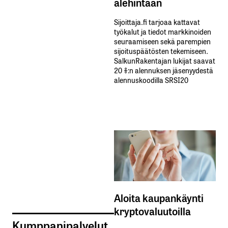
alehintaan
Sijoittaja.fi tarjoaa kattavat
työkalut ja tiedot markkinoiden
seuraamiseen sekä parempien
sijoituspäätösten tekemiseen.
SalkunRakentajan lukijat saavat
20 %:n alennuksen jäsenyydestä
alennuskoodilla SRSI20
Aloita kaupankäynti
kryptovaluutoilla
Kumppanipalvelut