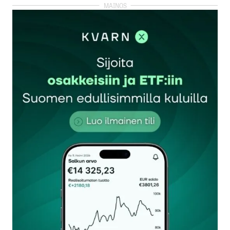
kirjautua
sisään
rekisteröityä
Sähköpostiosoitettasi ei julkaista.
Pakolliset
kentät on merkitty
*
Kommentti
*
Nimesi tai nimimerkkisi
*