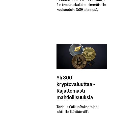
%:n treidauskulut​ ​ensimmäiselle​ ​
kuukaudelle​ ​(50%​ ​alennus).
Yli 300
kryptovaluuttaa -
Rajattomasti
mahdollisuuksia
Tarjous SalkunRakentajan
lukijoille: Käyttämällä​ ​