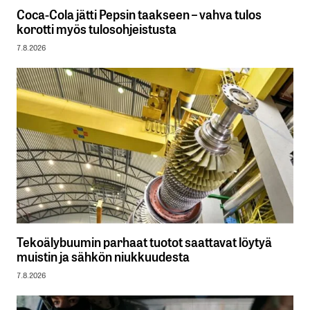
Coca-Cola jätti Pepsin taakseen – vahva tulos
korotti myös tulosohjeistusta
7.8.2026
Tekoälybuumin parhaat tuotot saattavat löytyä
muistin ja sähkön niukkuudesta
7.8.2026