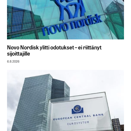
Novo Nordisk ylitti odotukset – ei riittänyt
sijoittajille
6.8.2026