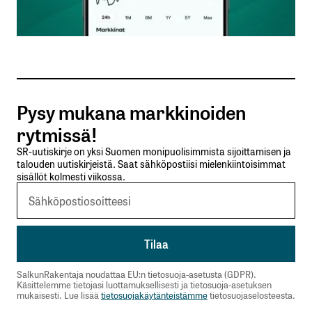
Sähköpostiosoitteesi
*
Tilaa SalkunRakentajan uutiskirje
Pysy mukana markkinoiden
Lähetä kommentti
rytmissä!
SR-uutiskirje on yksi Suomen monipuolisimmista sijoittamisen ja
talouden uutiskirjeistä. Saat sähköpostiisi mielenkiintoisimmat
sisällöt kolmesti viikossa.
SalkunRakentaja noudattaa EU:n tietosuoja-asetusta (GDPR).
Käsittelemme tietojasi luottamuksellisesti ja tietosuoja-asetuksen
mukaisesti. Lue lisää
tietosuojakäytänteistämme
tietosuojaselosteesta.