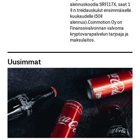
alennuskoodia​ ​SRFI17X,​ ​saat​ ​1
%:n treidauskulut​ ​ensimmäiselle​ ​
kuukaudelle​ ​(50%​ ​
alennus).Coinmotion Oy on
Finanssivalvonnan valvoma
kryptovarapalvelun tarjoaja ja
maksulaitos.
Uusimmat