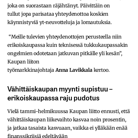
joka on suorastaan räjähtänyt. Päivittäin on
tullut jopa parisataa yhteydenottoa koskien
käynnistyviä yt-neuvotteluja ja lomautuksia.
“Meille tulevien yhteydenottojen perusteella niin
erikoiskaupassa kuin teknisessä tukkukaupassakin
ongelmien odotetaan jatkuvan pitkälle yli kesän”,
Kaupan liiton
työmarkkinajohtaja
Anna
Lavikkala
kertoo.
Vähittäiskaupan myynti supistuu –
erikoiskaupassa raju pudotus
Vielä tammi-helmikuussa Kaupan liitto ennusti, että
vähittäiskaupan liikevaihto kasvaa noin prosentin,
ja jatkaa tasaista kasvuaan, vaikka ei ylläkään enää
finanssikriisiä edeltävään