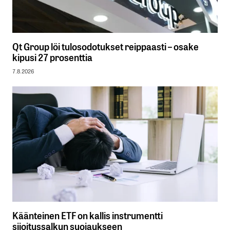
Qt Group löi tulosodotukset reippaasti – osake
kipusi 27 prosenttia
7.8.2026
Käänteinen ETF on kallis instrumentti
sijoitussalkun suojaukseen