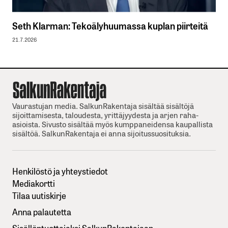
Seth Klarman: Tekoälyhuumassa kuplan piirteitä
21.7.2026
Vaurastujan media. SalkunRakentaja sisältää sisältöjä
sijoittamisesta, taloudesta, yrittäjyydesta ja arjen raha-
asioista. Sivusto sisältää myös kumppaneidensa kaupallista
sisältöä. SalkunRakentaja ei anna sijoitussuosituksia.
Henkilöstö ja yhteystiedot
Mediakortti
Tilaa uutiskirje
Anna palautetta
Sisällöntuottajaksi SalkunRakentajaan