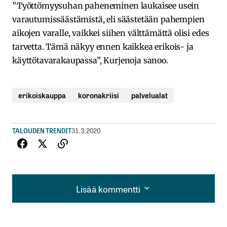
”Työttömyysuhan paheneminen laukaisee usein
varautumissäästämistä, eli säästetään pahempien
aikojen varalle, vaikkei siihen välttämättä olisi edes
tarvetta. Tämä näkyy ennen kaikkea erikois- ja
käyttötavarakaupassa”, Kurjenoja sanoo.
erikoiskauppa
koronakriisi
palvelualat
TALOUDEN TRENDIT
31.3.2020
Lisää kommentti
Lisää kommentti