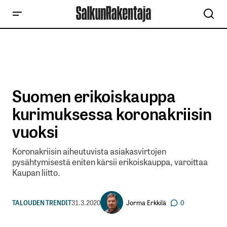
Suomen erikoiskauppa
kurimuksessa koronakriisin
vuoksi
Koronakriisin aiheutuvista asiakasvirtojen
pysähtymisestä eniten kärsii erikoiskauppa, varoittaa
Kaupan liitto.
Jorma Erkkilä
TALOUDEN TRENDIT
31.3.2020
0