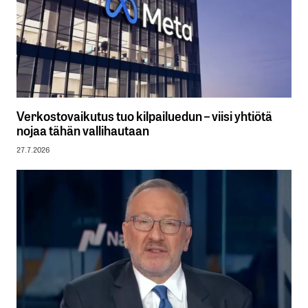
Verkostovaikutus tuo kilpailuedun – viisi yhtiötä
nojaa tähän vallihautaan
27.7.2026