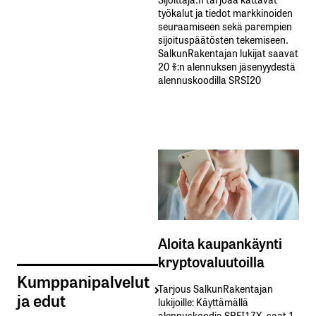
työkalut ja tiedot markkinoiden
seuraamiseen sekä parempien
sijoituspäätösten tekemiseen.
SalkunRakentajan lukijat saavat
20 %:n alennuksen jäsenyydestä
alennuskoodilla SRSI20
Aloita kaupankäynti
kryptovaluutoilla
Kumppanipalvelut
Tarjous SalkunRakentajan
ja edut
lukijoille: Käyttämällä​ ​
alennuskoodia​ ​SRFI17X,​ ​saat​ ​1