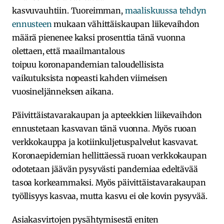
kasvuvauhtiin. Tuoreimman,
maaliskuussa tehdyn
ennusteen
mukaan vähittäiskaupan liikevaihdon
määrä pienenee kaksi prosenttia tänä vuonna
olettaen, että maailmantalous
toipuu koronapandemian taloudellisista
vaikutuksista nopeasti kahden viimeisen
vuosineljänneksen aikana.
Päivittäistavarakaupan ja apteekkien liikevaihdon
ennustetaan kasvavan tänä vuonna. Myös ruoan
verkkokauppa ja kotiinkuljetuspalvelut kasvavat.
Koronaepidemian hellittäessä ruoan verkkokaupan
odotetaan jäävän pysyvästi pandemiaa edeltävää
tasoa korkeammaksi. Myös päivittäistavarakaupan
työllisyys kasvaa, mutta kasvu ei ole kovin pysyvää.
Asiakasvirtojen pysähtymisestä eniten