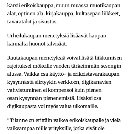
kärsii erikoiskauppa, muun muassa muotikaupan
alat, optinen ala, kirjakauppa, kultasepän liikkeet,
tavaratalot ja sisustus.
Urheilukaupan menetyksiä lisäävät kaupan
kannalta huonot talvisäät.
Rautakaupan menetyksiä voivat lisätä liikkumisen
rajoitukset mökeille vuoden tärkeimmän sesongin
alussa. Vaikka osa käyttö- ja erikoistavarakaupan
kysynnästä siirtyykin verkkoon, digikanavien
vahvistuminen ei kompensoi kuin pienen
osan kysynnän pienenemistä. Lisäksi osa
digikaupasta voi myös valua ulkomaille.
”Tilanne on erittäin vaikea erikoiskaupalle ja vielä
vaikeampaa niille yrityksille, jotka eivät ole