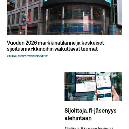
Vuoden 2026 markkinatilanne ja keskeiset
sijoitusmarkkinoihin vaikuttavat teemat
KAUPALLINEN YHTEISTYÖ
KVARN X
Sijoittaja.fi-jäsenyys
alehintaan
Sijoittaja.fi tarjoaa kattavat