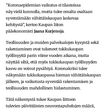
”Koronaepidemian vaikutus ei tilastoissa
näy vielä kunnolla, mutta tulee omalta osaltaan
syventämään vähittäiskaupan laskevaa
kehitystä”, kertoo Kaupan liiton
pääekonomisti
Jaana Kurjenoja
.
Teollisuuden ja muiden palvelualojen kysyntä sekä
rakentaminen ovat tukeneet tukkukaupan
työllisyyttä parin viime vuoden aikana, mutta
näyttää siltä, että myös tukkukaupan työllisyyden
kasvu on voinut pysähtyä. Koronakriisi tulee
näkymään tukkukaupassa hieman vähittäiskaupan
jälkeen, ja vaikutusta syventää rakentamisen ja
teollisuuden mahdollinen hidastuminen.
Tätä näkemystä tukee Kaupan liittoon
tulevien päivittäisten neuvontapuhelujen määrä,