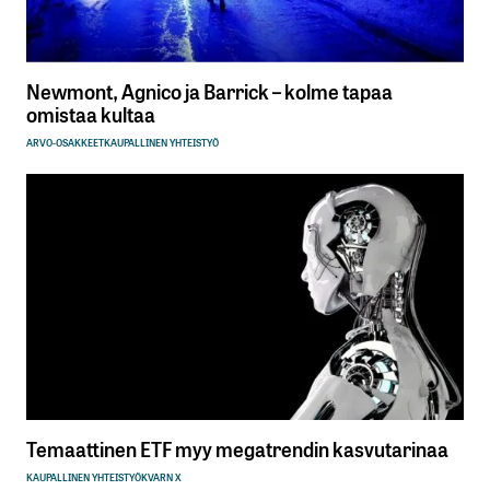
Newmont, Agnico ja Barrick – kolme tapaa
omistaa kultaa
ARVO-OSAKKEET
KAUPALLINEN YHTEISTYÖ
Temaattinen ETF myy megatrendin kasvutarinaa
KAUPALLINEN YHTEISTYÖ
KVARN X