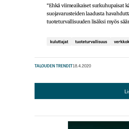
“Ehkä viimeaikaiset surkuhupaisat k
suojavarusteiden laadusta havahdut
tuoteturvallisuuden lisäksi myös sä
kuluttajat
tuoteturvallisuus
verkko
TALOUDEN TRENDIT
18.4.2020
L
L
kirj