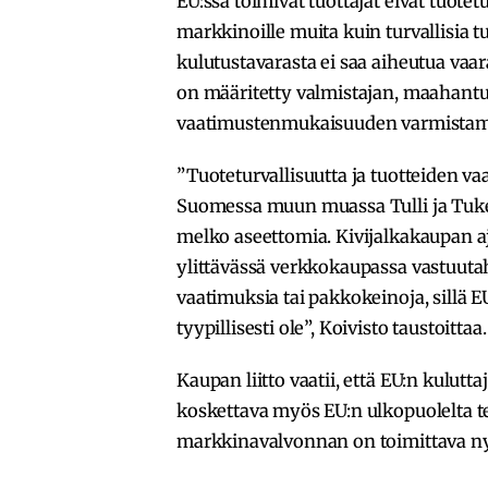
EU:ssa toimivat tuottajat eivät tuotet
markkinoille muita kuin turvallisia tuo
kulutustavarasta ei saa aiheutua vaa
on määritetty valmistajan, maahantuo
vaatimustenmukaisuuden varmistam
”Tuoteturvallisuutta ja tuotteiden v
Suomessa muun muassa Tulli ja Tuke
melko aseettomia. Kivijalkakaupan aja
ylittävässä verkkokaupassa vastuuta
vaatimuksia tai pakkokeinoja, sillä E
tyypillisesti ole”, Koivisto taustoittaa.
Kaupan liitto vaatii, että EU:n kulut
koskettava myös EU:n ulkopuolelta t
markkinavalvonnan on toimittava n