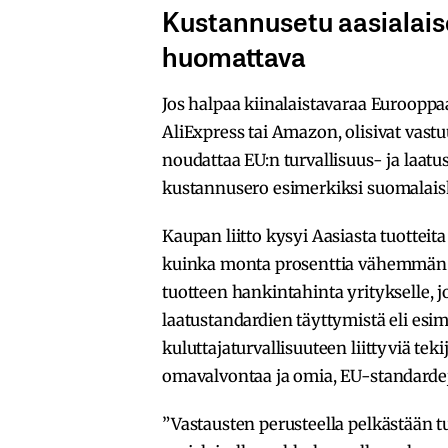
Kustannusetu aasialais
huomattava
Jos halpaa kiinalaistavaraa Eurooppa
AliExpress tai Amazon, olisivat vastuu
noudattaa EU:n turvallisuus- ja laat
kustannusero esimerkiksi suomalais
Kaupan liitto kysyi Aasiasta tuotteita
kuinka monta prosenttia vähemmän ol
tuotteen hankintahinta yritykselle, jos
laatustandardien täyttymistä eli esim
kuluttajaturvallisuuteen liittyviä tekij
omavalvontaa ja omia, EU-standardej
”Vastausten perusteella pelkästään t