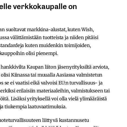
elle verkkokaupalle on
an suoltavat markkina-alustat, kuten Wish,
ssa välittämistään tuotteista ja niiden pitäisi
ustandardeja kuten muidenkin toimijoiden,
kauppoihin olisi pienempi.
 hankkivilta Kaupan liiton jäsenyrityksiltä arviota,
isi Kiinassa tai muualla Aasiassa valmistetun
 se ei vaatisi eikä valvoisi EU:n turvallisuus- ja
erkiksi erilaisiin materiaaleihin, valmistukseen tai
öitä. Lisäksi yrityksellä voi olla vielä ylimääräistä
a tiukempia laatuvaatimuksia.
uoteturvallisuuteen liittyvä kustannusetu