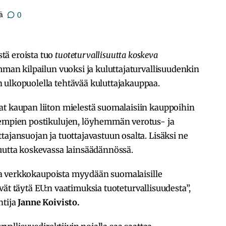
ä
0
tä eroista tuo
tuoteturvallisuutta koskeva
emman kilpailun vuoksi ja kuluttajaturvallisuudenkin
 ulkopuolella tehtävää kuluttajakauppaa.
at kaupan liiton mielestä suomalaisiin kauppoihin
sempien postikulujen, löyhemmän verotus- ja
tajansuojan ja tuottajavastuun osalta. Lisäksi ne
suutta koskevassa lainsäädännössä.
ista verkkokaupoista myydään suomalaisille
 eivät täytä EU:n vaatimuksia tuoteturvallisuudesta”,
ntija
Janne Koivisto.