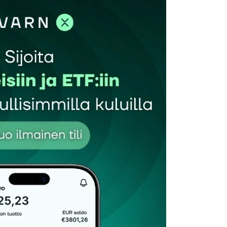
et kentät on merkitty
*
Sähköpostiosoitteesi
*