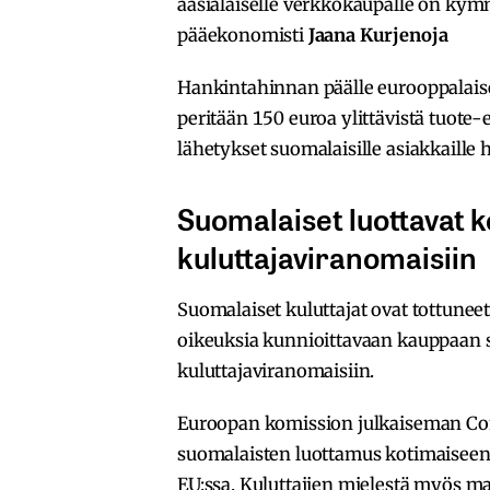
aasialaiselle verkkokaupalle on kymm
pääekonomisti
Jaana Kurjenoja
Hankintahinnan päälle eurooppalaiset
peritään 150 euroa ylittävistä tuote-
lähetykset suomalaisille asiakkaille h
Suomalaiset luottavat 
kuluttajaviranomaisiin
Suomalaiset kuluttajat ovat tottuneet
oikeuksia kunnioittavaan kauppaan s
kuluttajaviranomaisiin.
Euroopan komission julkaiseman C
suomalaisten luottamus kotimaiseen
EU:ssa. Kuluttajien mielestä myös ma