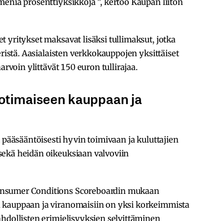
eniä prosenttiyksikköjä ”, kertoo Kaupan liiton
 yritykset maksavat lisäksi tullimaksut, jotka
eristä. Aasialaisten verkkokauppojen yksittäiset
arvoin ylittävät 150 euron tullirajaa.
kotimaiseen kauppaan ja
 pääsääntöisesti hyvin toimivaan ja kuluttajien
ekä heidän oikeuksiaan valvoviin
onsumer Conditions Scoreboardin mukaan
 kauppaan ja viranomaisiin on yksi korkeimmista
hdollisten erimielisyyksien selvittäminen