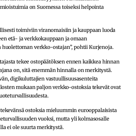
mioistuimia on Suomessa toiseksi helpointa
llisesti toimiviin viranomaisiin ja kauppaan luoda
seen etä- ja verkkokauppaan ja omaan
ta huolettoman verkko-ostajan”, pohtii Kurjenoja.
ttajasta tekee ostopäätöksen ennen kaikkea hinnan
stajana on, sitä enemmän hinnalla on merkitystä.
vän, digikuluttajien vastuullisuusasenteita
losten mukaan paljon verkko-ostoksia tekevät ovat
oteturvallisuudesta.
oo tekevänsä ostoksia mieluummin eurooppalaisista
oteturvallisuuden vuoksi, mutta yli kolmasosalle
la ei ole suurta merkitystä.