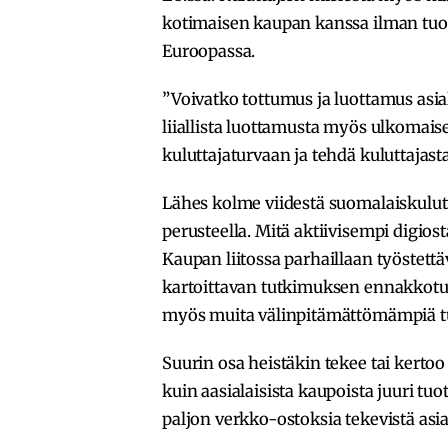
kotimaisen kaupan kanssa ilman tuo
Euroopassa.
”Voivatko tottumus ja luottamus asia
liiallista luottamusta myös ulkomai
kuluttajaturvaan ja tehdä kuluttajas
Lähes kolme viidestä suomalaiskulu
perusteella. Mitä aktiivisempi digio
Kaupan liitossa parhaillaan työstettä
kartoittavan tutkimuksen ennakkotu
myös muita välinpitämättömämpiä tu
Suurin osa heistäkin tekee tai kert
kuin aasialaisista kaupoista juuri tu
paljon verkko-ostoksia tekevistä asial