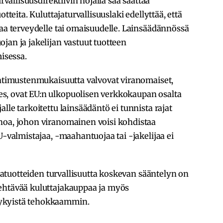
urvallisuusdirektiivin nojalla saa saattaa
tteita. Kuluttajaturvallisuuslaki edellyttää, että
raa terveydelle tai omaisuudelle. Lainsäädännössä
jan ja jakelijan vastuut tuotteen
isessa.
aatimustenmukaisuutta valvovat viranomaiset,
s, ovat EU:n ulkopuolisen verkkokaupan osalta
lle tarkoitettu lainsäädäntö ei tunnista rajat
hoa, johon viranomainen voisi kohdistaa
U-valmistajaa, -maahantuojaa tai -jakelijaa ei
tajatuotteiden turvallisuutta koskevan sääntelyn on
ehtävää kuluttajakauppaa ja myös
ykyistä tehokkaammin.