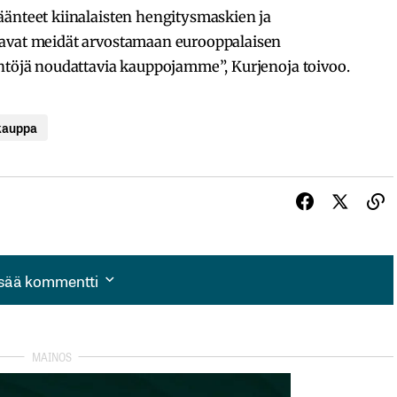
äänteet kiinalaisten hengitysmaskien ja
tavat meidät arvostamaan eurooppalaisen
äntöjä noudattavia kauppojamme”, Kurjenoja toivoo.
kauppa
isää kommentti
isää kommentti
autua sisään
rekisteröityä