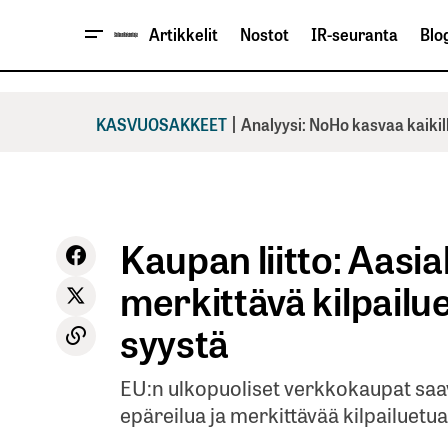
Artikkelit
Nostot
IR-seuranta
Blog
|
KASVUOSAKKEET
Analyysi: NoHo kasvaa kaikil
Kaupan liitto: Aasia
merkittävä kilpailu
syystä
EU:n ulkopuoliset verkkokaupat saa
epäreilua ja merkittävää kilpailuetua,