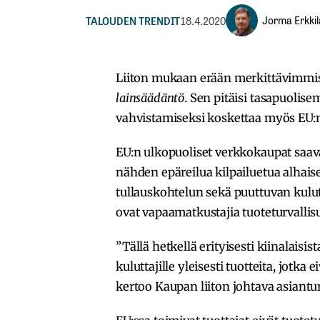
Jorma Erkkil
TALOUDEN TRENDIT
18.4.2020
Liiton mukaan erään merkittävimmis
lainsäädäntö
. Sen pitäisi tasapuolis
vahvistamiseksi koskettaa myös EU:n
EU:n ulkopuoliset verkkokaupat saav
nähden epäreilua kilpailuetua alhai
tullauskohtelun sekä puuttuvan kulut
ovat vapaamatkustajia tuoteturvalli
”Tällä hetkellä erityisesti kiinalais
kuluttajille yleisesti tuotteita, jotka
kertoo Kaupan liiton johtava asiantu