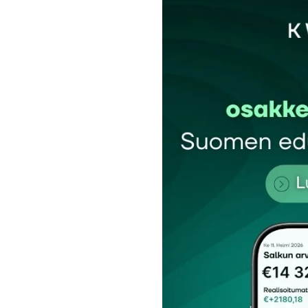
Sähköpostiosoitettasi ei julkaista.
Pakollis
Kommentti
*
Nimesi tai nimimerkkisi
*
Tilaa SalkunRakentajan uutiskirje
Lähetä kommentti