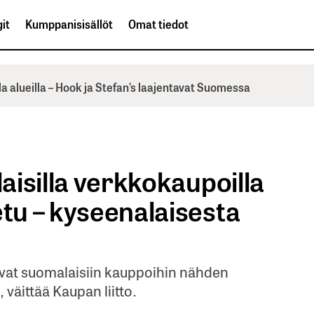
it
Kumppanisisällöt
Omat tiedot
la alueilla – Hook ja Stefan’s laajentavat Suomessa
laisilla verkkokaupoilla
etu – kyseenalaisesta
vat suomalaisiin kauppoihin nähden
 väittää Kaupan liitto.