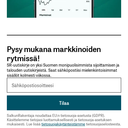
Sähköpostiosoitteesi
*
Tilaa SalkunRakentajan uutiskirje
Pysy mukana markkinoiden
Lähetä kommentti
rytmissä!
SR-uutiskirje on yksi Suomen monipuolisimmista sijoittamisen ja
talouden uutiskirjeistä. Saat sähköpostiisi mielenkiintoisimmat
sisällöt kolmesti viikossa.
SalkunRakentaja noudattaa EU:n tietosuoja-asetusta (GDPR).
Käsittelemme tietojasi luottamuksellisesti ja tietosuoja-asetuksen
mukaisesti. Lue lisää
tietosuojakäytänteistämme
tietosuojaselosteesta.