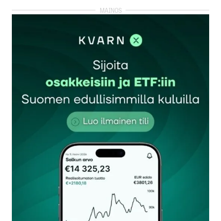
kirjautua
sisään
rekisteröityä
Sähköpostiosoitettasi ei julkaista.
Pakolliset
kentät on merkitty
*
Kommentti
*
Nimesi tai nimimerkkisi
*