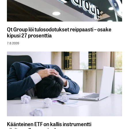
Qt Group löi tulosodotukset reippaasti – osake
kipusi 27 prosenttia
7.8.2026
Käänteinen ETF on kallis instrumentti