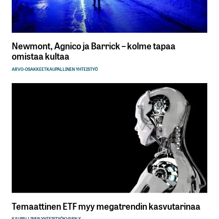
Newmont, Agnico ja Barrick – kolme tapaa
omistaa kultaa
ARVO-OSAKKEET
KAUPALLINEN YHTEISTYÖ
Temaattinen ETF myy megatrendin kasvutarinaa
KAUPALLINEN YHTEISTYÖ
KVARN X