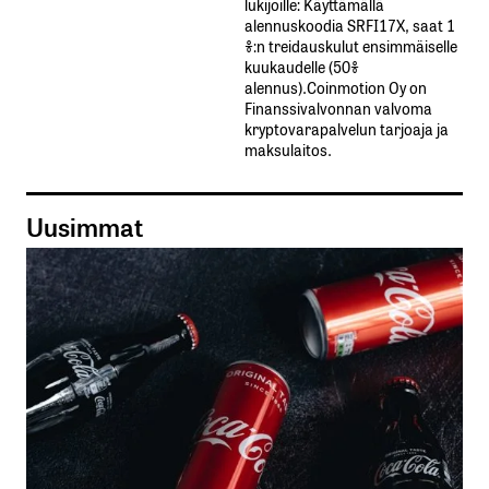
lukijoille: Käyttämällä​ ​
alennuskoodia​ ​SRFI17X,​ ​saat​ ​1
%:n treidauskulut​ ​ensimmäiselle​ ​
kuukaudelle​ ​(50%​ ​
alennus).Coinmotion Oy on
Finanssivalvonnan valvoma
kryptovarapalvelun tarjoaja ja
maksulaitos.
Uusimmat