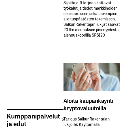
Sijoittaja.fi tarjoaa kattavat
työkalut ja tiedot markkinoiden
seuraamiseen sekä parempien
sijoituspäätösten tekemiseen.
SalkunRakentajan lukijat saavat
20 %:n alennuksen jäsenyydestä
alennuskoodilla SRSI20
Aloita kaupankäynti
kryptovaluutoilla
Kumppanipalvelut
Tarjous SalkunRakentajan
ja edut
lukijoille: Käyttämällä​ ​