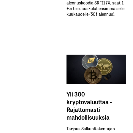
alennuskoodia​ ​SRFI17X,​ ​saat​ ​1
%:n treidauskulut​ ​ensimmäiselle​ ​
kuukaudelle​ ​(50%​ ​alennus).
Yli 300
kryptovaluuttaa -
Rajattomasti
mahdollisuuksia
Tarjous SalkunRakentajan