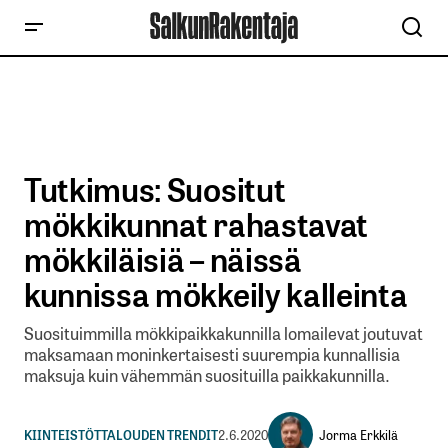
Tutkimus: Suositut
mökkikunnat rahastavat
mökkiläisiä – näissä
kunnissa mökkeily kalleinta
Suosituimmilla mökkipaikkakunnilla lomailevat joutuvat
maksamaan moninkertaisesti suurempia kunnallisia
maksuja kuin vähemmän suosituilla paikkakunnilla.
Jorma Erkkilä
KIINTEISTÖT
TALOUDEN TRENDIT
2.6.2020