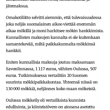
jätemaksua.
Omakotiliitto selvitti aiemmin, että tulevaisuudessa
joka neljäs suomalainen aikoo viettää enemmän
aikaa mökillä ja moni harkitsee mökin hankkimista.
Kunnallisten maksujen kannalta ei ole kuitenkaan
samantekevää, miltä paikkakunnalta mökkinsä
hankkii.
Eniten kunnallisia maksuja joutuu maksamaan
Savonlinnassa, 1 117 euroa, vähiten Oulussa, 507
euroa. Tutkimuksessa vertailtiin 20 Suomen
suurinta mökkipaikkakuntaa. Yhteensä niissä on
130 000 mökkiä, neljännes koko maan mökeistä.
Oulussa mökkeily oli vertailluista kunnista
edullisinta, ja kiinteistövero on ainoana asetettu