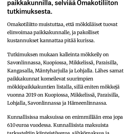
paikkakunnilla, selviää Omakotiliiton
tutkimuksesta.
Omakotiliitto muistuttaa, että mökkiläiset tuovat
elinvoimaa paikkakunnalle, ja pakolliset
kustannukset kannattaa pitää kurissa.
Tutkimuksen mukaan kalleinta mökkeily on
Savonlinnassa, Kuopiossa, Mikkelissä, Paraisilla,
Kangasalla, Mäntyharjulla ja Lohjalla. Lähes samat
paikkakunnat komeilevat suurimpien
mökkipaikkakuntien listalla, sillä eniten mökkejä
vuonna 2019 on Kuopiossa, Mikkelissä, Paraisilla,
Lohjalla, Savonlinnassa ja Hämeenlinnassa.
Kunnallisissa maksuissa on enimmillään eroa jopa
610 euroa vuodessa. Kunnallisista maksuista
tarkasteltiin kiinteistöveroa, sähkömaksua ja