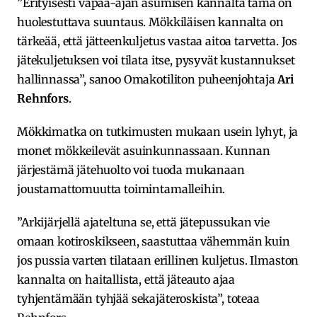
”Erityisesti vapaa-ajan asumisen kannalta tämä on
huolestuttava suuntaus. Mökkiläisen kannalta on
tärkeää, että jätteenkuljetus vastaa aitoa tarvetta. Jos
jätekuljetuksen voi tilata itse, pysyvät kustannukset
hallinnassa”, sanoo Omakotiliton puheenjohtaja
Ari
Rehnfors
.
Mökkimatka on tutkimusten mukaan usein lyhyt, ja
monet mökkeilevät asuinkunnassaan. Kunnan
järjestämä jätehuolto voi tuoda mukanaan
joustamattomuutta toimintamalleihin.
”Arkijärjellä ajateltuna se, että jätepussukan vie
omaan kotiroskikseen, saastuttaa vähemmän kuin
jos pussia varten tilataan erillinen kuljetus. Ilmaston
kannalta on haitallista, että jäteauto ajaa
tyhjentämään tyhjää sekajäteroskista”, toteaa