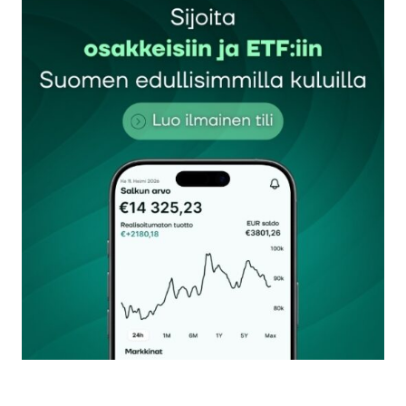
Sähköpostiosoitettasi ei julkaista.
Pakolliset
kentät on merkitty
*
Kommentti
*
Nimesi tai nimimerkkisi
*
Sähköpostiosoitteesi
*