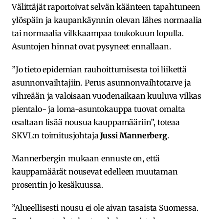
Välittäjät raportoivat selvän käänteen tapahtuneen
ylöspäin ja kaupankäynnin olevan lähes normaalia
tai normaalia vilkkaampaa toukokuun lopulla.
Asuntojen hinnat ovat pysyneet ennallaan.
”Jo tieto epidemian rauhoittumisesta toi liikettä
asunnonvaihtajiin. Perus asunnonvaihtotarve ja
vihreään ja valoisaan vuodenaikaan kuuluva vilkas
pientalo- ja loma-asuntokauppa tuovat omalta
osaltaan lisää nousua kauppamääriin”, toteaa
SKVL:n toimitusjohtaja
Jussi Mannerberg
.
Mannerbergin mukaan ennuste on, että
kauppamäärät nousevat edelleen muutaman
prosentin jo kesäkuussa.
”Alueellisesti nousu ei ole aivan tasaista Suomessa.