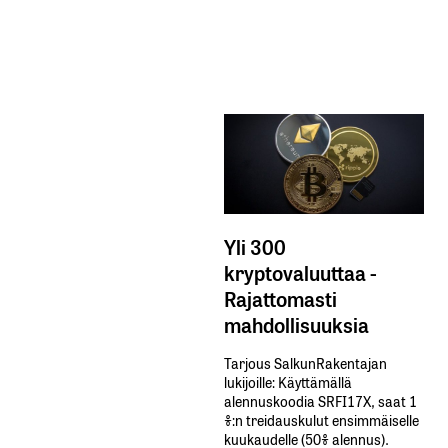
Yli 300
kryptovaluuttaa -
Rajattomasti
mahdollisuuksia
Tarjous SalkunRakentajan
lukijoille: Käyttämällä​ ​
alennuskoodia​ ​SRFI17X,​ ​saat​ ​1
%:n treidauskulut​ ​ensimmäiselle​ ​
kuukaudelle​ ​(50%​ ​alennus).