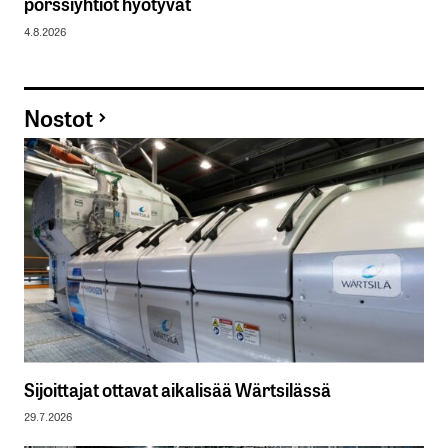
pörssiyhtiöt hyötyvät
4.8.2026
Nostot
Sijoittajat ottavat aikalisää Wärtsilässä
29.7.2026