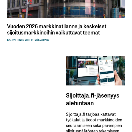
Vuoden 2026 markkinatilanne ja keskeiset
sijoitusmarkkinoihin vaikuttavat teemat
KAUPALLINEN YHTEISTYÖ
KVARN X
Sijoittaja.fi-jäsenyys
alehintaan
Sijoittaja.fi tarjoaa kattavat
työkalut ja tiedot markkinoiden
seuraamiseen sekä parempien
sijoituspäätösten tekemiseen.