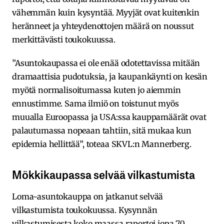
vähemmän kuin kysyntää. Myyjät ovat kuitenkin
heränneet ja yhteydenottojen määrä on noussut
merkittävästi toukokuussa.
”Asuntokaupassa ei ole enää odotettavissa mitään
dramaattisia pudotuksia, ja kaupankäynti on kesän
myötä normalisoitumassa kuten jo aiemmin
ennustimme. Sama ilmiö on toistunut myös
muualla Euroopassa ja USA:ssa kauppamäärät ovat
palautumassa nopeaan tahtiin, sitä mukaa kun
epidemia hellittää”, toteaa SKVL:n Mannerberg.
Mökkikaupassa selvää vilkastumista
Loma-asuntokauppa on jatkanut selvää
vilkastumista toukokuussa. Kysynnän
vilkastumisesta koko maassa raportoi jopa 70