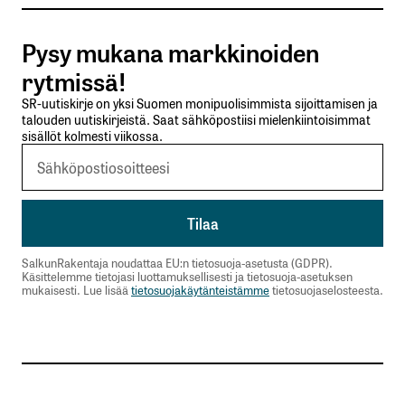
Tilaa SalkunRakentajan uutiskirje
Pysy mukana markkinoiden
Lähetä kommentti
rytmissä!
SR-uutiskirje on yksi Suomen monipuolisimmista sijoittamisen ja
talouden uutiskirjeistä. Saat sähköpostiisi mielenkiintoisimmat
sisällöt kolmesti viikossa.
SalkunRakentaja noudattaa EU:n tietosuoja-asetusta (GDPR).
Käsittelemme tietojasi luottamuksellisesti ja tietosuoja-asetuksen
mukaisesti. Lue lisää
tietosuojakäytänteistämme
tietosuojaselosteesta.