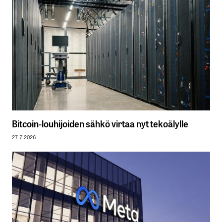
Bitcoin-louhijoiden sähkö virtaa nyt tekoälylle
27.7.2026