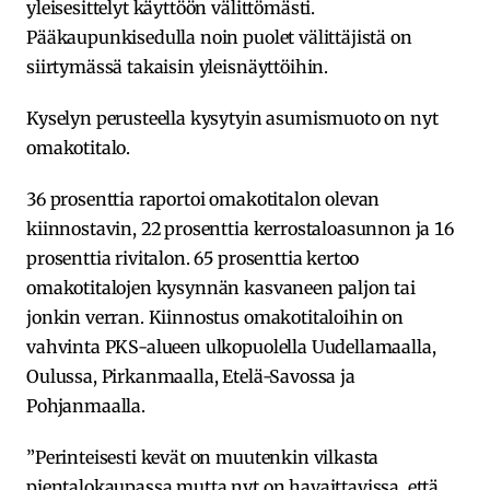
yleisesittelyt käyttöön välittömästi.
Pääkaupunkisedulla noin puolet välittäjistä on
siirtymässä takaisin yleisnäyttöihin.
Kyselyn perusteella kysytyin asumismuoto on nyt
omakotitalo.
36 prosenttia raportoi omakotitalon olevan
kiinnostavin, 22 prosenttia kerrostaloasunnon ja 16
prosenttia rivitalon. 65 prosenttia kertoo
omakotitalojen kysynnän kasvaneen paljon tai
jonkin verran. Kiinnostus omakotitaloihin on
vahvinta PKS-alueen ulkopuolella Uudellamaalla,
Oulussa, Pirkanmaalla, Etelä-Savossa ja
Pohjanmaalla.
”Perinteisesti kevät on muutenkin vilkasta
pientalokaupassa mutta nyt on havaittavissa, että