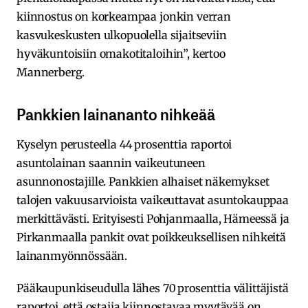
kiinnostus on korkeampaa jonkin verran
kasvukeskusten ulkopuolella sijaitseviin
hyväkuntoisiin omakotitaloihin”, kertoo
Mannerberg.
Pankkien lainananto nihkeää
Kyselyn perusteella 44 prosenttia raportoi
asuntolainan saannin vaikeutuneen
asunnonostajille. Pankkien alhaiset näkemykset
talojen vakuusarvioista vaikeuttavat asuntokauppaa
merkittävästi. Erityisesti Pohjanmaalla, Hämeessä ja
Pirkanmaalla pankit ovat poikkeuksellisen nihkeitä
lainanmyönnössään.
Pääkaupunkiseudulla lähes 70 prosenttia välittäjistä
raportoi, että ostajia kiinnostavaa myytävää on