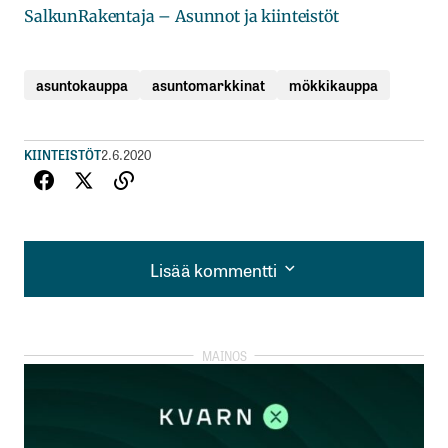
SalkunRakentaja – Asunnot ja kiinteistöt
asuntokauppa
asuntomarkkinat
mökkikauppa
KIINTEISTÖT
2.6.2020
Lisää kommentti
Lisää kommentti
kirjautua
sisään
rekisteröityä