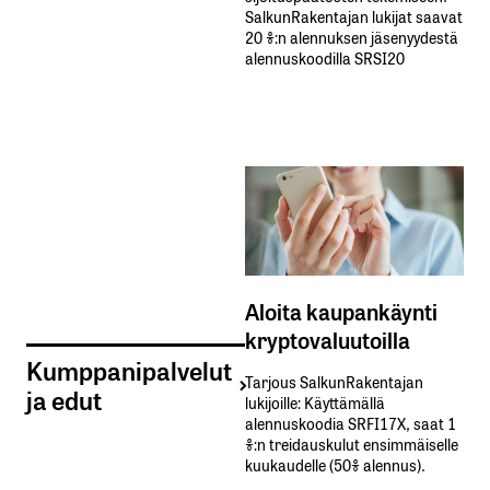
SalkunRakentajan lukijat saavat
20 %:n alennuksen jäsenyydestä
alennuskoodilla SRSI20
Aloita kaupankäynti
kryptovaluutoilla
Kumppanipalvelut
Tarjous SalkunRakentajan
ja edut
lukijoille: Käyttämällä​ ​
alennuskoodia​ ​SRFI17X,​ ​saat​ ​1
%:n treidauskulut​ ​ensimmäiselle​ ​
kuukaudelle​ ​(50%​ ​alennus).