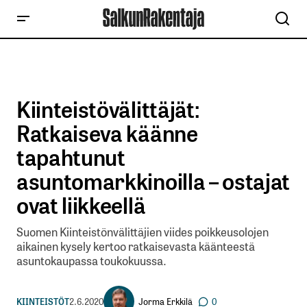
Kiinteistövälittäjät:
Ratkaiseva käänne
tapahtunut
asuntomarkkinoilla – ostajat
ovat liikkeellä
Suomen Kiinteistönvälittäjien viides poikkeusolojen
aikainen kysely kertoo ratkaisevasta käänteestä
asuntokaupassa toukokuussa.
Jorma Erkkilä
KIINTEISTÖT
2.6.2020
0