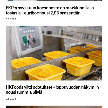
EKP:n syyskuun koronnosto on markkinoille jo
tosiasia – euribor nousi 2,93 prosenttiin
5.8.2026
HKFoods ylitti odotukset – loppuvuoden näkymiin
nousi tummia pilviä
5.8.2026