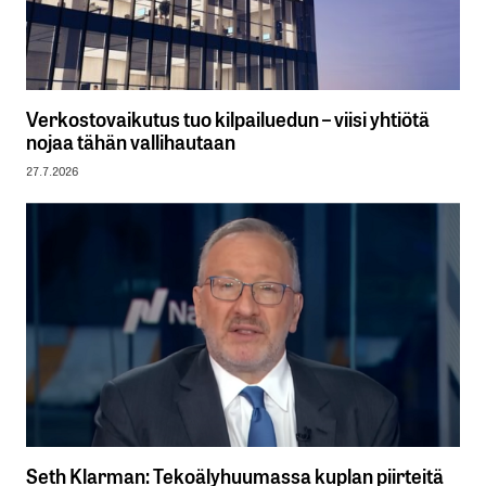
Verkostovaikutus tuo kilpailuedun – viisi yhtiötä
nojaa tähän vallihautaan
27.7.2026
Seth Klarman: Tekoälyhuumassa kuplan piirteitä