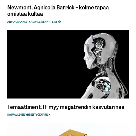
Newmont, Agnico ja Barrick – kolme tapaa
omistaa kultaa
ARVO-OSAKKEET
KAUPALLINEN YHTEISTYÖ
Temaattinen ETF myy megatrendin kasvutarinaa
KAUPALLINEN YHTEISTYÖ
KVARN X