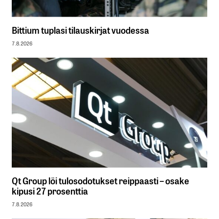
Bittium tuplasi tilauskirjat vuodessa
7.8.2026
Qt Group löi tulosodotukset reippaasti – osake
kipusi 27 prosenttia
7.8.2026