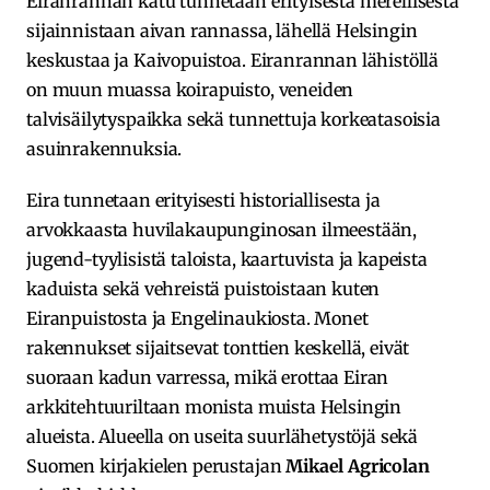
Eiranrannan katu tunnetaan erityisestä merellisestä
sijainnistaan aivan rannassa, lähellä Helsingin
keskustaa ja Kaivopuistoa. Eiranrannan lähistöllä
on muun muassa koirapuisto, veneiden
talvisäilytyspaikka sekä tunnettuja korkeatasoisia
asuinrakennuksia.
Eira tunnetaan erityisesti historiallisesta ja
arvokkaasta huvilakaupunginosan ilmeestään,
jugend-tyylisistä taloista, kaartuvista ja kapeista
kaduista sekä vehreistä puistoistaan kuten
Eiranpuistosta ja Engelinaukiosta. Monet
rakennukset sijaitsevat tonttien keskellä, eivät
suoraan kadun varressa, mikä erottaa Eiran
arkkitehtuuriltaan monista muista Helsingin
alueista. Alueella on useita suurlähetystöjä sekä
Suomen kirjakielen perustajan
Mikael Agricolan