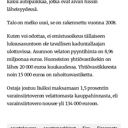
kaksi autopaikkaa, jotka ovat aivan hissin
läheisyydessä.
Talo on melko uusi, se on rakennettu vuonna 2008.
Kuten voi odottaa, ei omistusoikeus tällaiseen
luksusasuntoon ole tavallisen kaduntallaajan
ulottuvissa. Asunnon velaton pyyntihinta on 8,96
miljoonaa euroa. Huoneiston yhtiövastikekin on
lähes 20 000 euroa kuukaudessa. Yhtiövastikkeesta
noin 15 000 euroa on rahoitusvastiketta.
Ostaja joutuu lisäksi maksamaan 1,5 prosentin
varainsiirtoveron velattomasta kauppahinnasta, eli
varainsiirtovero nousee yli 134 000 euroon.
asuntokauppa
asuntomarkkinat
Eira
Eiranranta