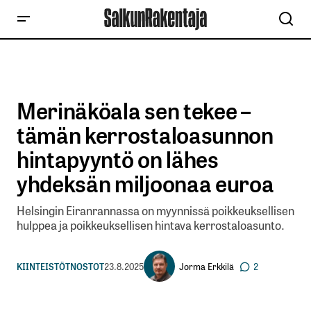
Merinäköala sen tekee –
tämän kerrostaloasunnon
hintapyyntö on lähes
yhdeksän miljoonaa euroa
Helsingin Eiranrannassa on myynnissä poikkeuksellisen
hulppea ja poikkeuksellisen hintava kerrostaloasunto.
Jorma Erkkilä
KIINTEISTÖT
NOSTOT
23.8.2025
2