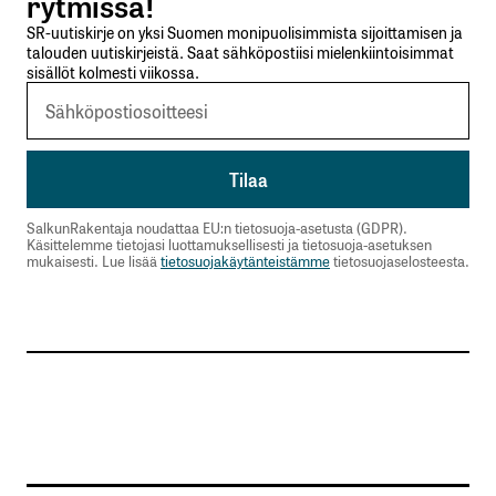
rytmissä!
kentät on merkitty
*
SR-uutiskirje on yksi Suomen monipuolisimmista sijoittamisen ja
talouden uutiskirjeistä. Saat sähköpostiisi mielenkiintoisimmat
sisällöt kolmesti viikossa.
Kommentti
*
Nimesi tai nimimerkkisi
*
SalkunRakentaja noudattaa EU:n tietosuoja-asetusta (GDPR).
Käsittelemme tietojasi luottamuksellisesti ja tietosuoja-asetuksen
mukaisesti. Lue lisää
tietosuojakäytänteistämme
tietosuojaselosteesta.
Sähköpostiosoitteesi
*
Tilaa SalkunRakentajan uutiskirje
Lähetä kommentti