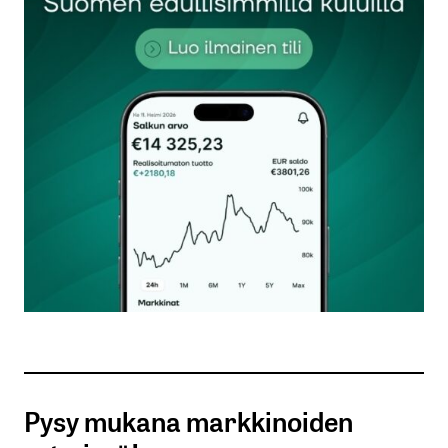
meren puoleisen terassin pintavedet ohjautuivat
rakenteisiin. Luxus-asunto mutta pohjaltaan
hieman toimistomainen
Pär Vers
24.8.2025 at 09:02
Vastaa
kirjautua
sisään
rekisteröityä
Pysy mukana markkinoiden
Sähköpostiosoitettasi ei julkaista.
Pakolliset