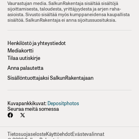
Vaurastujan media. SalkunRakentaja sisältää sisältöjä
sijoittamisesta, taloudesta, yrittäjyydesta ja arjen raha-
asioista. Sivusto sisältää myös kumppaneidensa kaupallista
sisältöä. SalkunRakentaja ei anna sijoitussuosituksia.
Henkilöstö ja yhteystiedot
Mediakortti
Tilaa uutiskirje
Anna palautetta
Sisällöntuottajaksi SalkunRakentajaan
Kuvapankkikuvat:
Depositphotos
Seuraa meitä somessa
Tietosuojaseloste
Käyttöehdot
Evästevalinnat