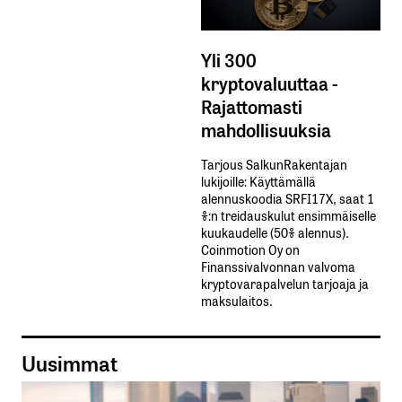
Yli 300
kryptovaluuttaa -
Rajattomasti
mahdollisuuksia
Tarjous SalkunRakentajan
lukijoille: Käyttämällä​ ​
alennuskoodia​ ​SRFI17X,​ ​saat​ ​1
%:n treidauskulut​ ​ensimmäiselle​ ​
kuukaudelle​ ​(50%​ ​alennus).
Coinmotion Oy on
Finanssivalvonnan valvoma
kryptovarapalvelun tarjoaja ja
maksulaitos.
Uusimmat