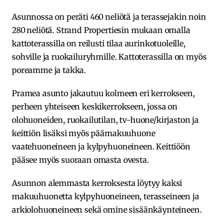
Asunnossa on peräti 460 neliötä ja terassejakin noin
280 neliötä. Strand Propertiesin mukaan omalla
kattoterassilla on reilusti tilaa aurinkotuoleille,
sohville ja ruokailuryhmille. Kattoterassilla on myös
poreamme ja takka.
Pramea asunto jakautuu kolmeen eri kerrokseen,
perheen yhteiseen keskikerrokseen, jossa on
olohuoneiden, ruokailutilan, tv-huone/kirjaston ja
keittiön lisäksi myös päämakuuhuone
vaatehuoneineen ja kylpyhuoneineen. Keittiöön
pääsee myös suoraan omasta ovesta.
Asunnon alemmasta kerroksesta löytyy kaksi
makuuhuonetta kylpyhuoneineen, terasseineen ja
arkiolohuoneineen sekä omine sisäänkäynteineen.