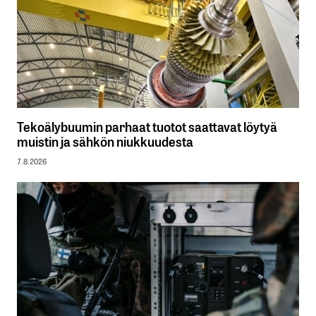
Tekoälybuumin parhaat tuotot saattavat löytyä
muistin ja sähkön niukkuudesta
7.8.2026