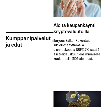
Aloita kaupankäynti
kryptovaluutoilla
Kumppanipalvelut
Tarjous SalkunRakentajan
ja edut
lukijoille: Käyttämällä​ ​
alennuskoodia​ ​SRFI17X,​ ​saat​ ​1
%:n treidauskulut​ ​ensimmäiselle​ ​
kuukaudelle​ ​(50%​ ​alennus).