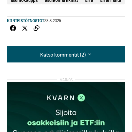
KIINTEISTÖT
NOSTOT
23.8.2025
Katso kommentit (2)
Katso kommentit (2)
Olen valmis ostamaan ko asunnon> tarjous
7miljoonaa!
Milli
24.8.2025 at 07:21
Vastaa
Tuossa asunnossa oli paha homeongelma, lisäksi