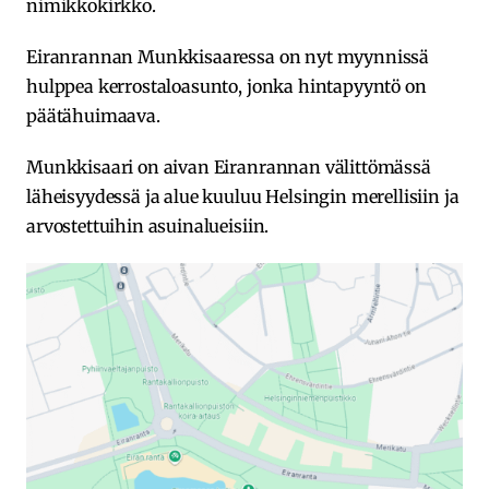
nimikkokirkko.
Eiranrannan Munkkisaaressa on nyt myynnissä
hulppea kerrostaloasunto, jonka hintapyyntö on
päätähuimaava.
Munkkisaari on aivan Eiranrannan välittömässä
läheisyydessä ja alue kuuluu Helsingin merellisiin ja
arvostettuihin asuinalueisiin.