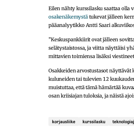
Eilen nähty kurssilasku saattaa olla 
osakenäkemystä
tukevat jälleen ker
pääanalyytikko Antti Saari alkuviikos
”Keskuspankkiirit ovat jälleen sovitt
selätystaistossa, ja viitta näyttäisi y
mittavien toimiensa lisäksi viestineet
Osakkeiden arvostustasot näyttävät k
kuluneiden tai tulevien 12 kuukauden 
muistuttaa, että tämä hämärtää kuvaa
osan kriisiajan tuloksia, ja näistä ajo
korjausliike
kurssilasku
teknologiaj