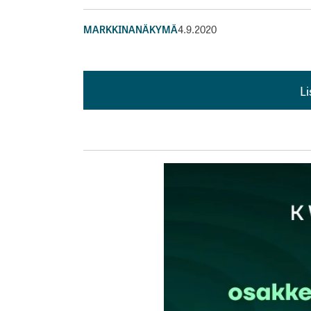
MARKKINANÄKYMÄ
4.9.2020
L
L
kirj
Sähköpostiosoitettasi ei julkaista.
Pakollis
Kommentti
*