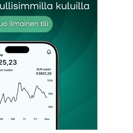
Sähköpostiosoitteesi
*