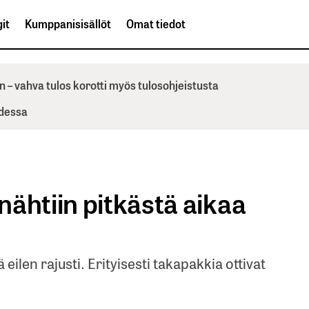
it
Kumppanisisällöt
Omat tiedot
n – vahva tulos korotti myös tulosohjeistusta
odessa
ähtiin pitkästä aikaa
 eilen rajusti. Erityisesti takapakkia ottivat