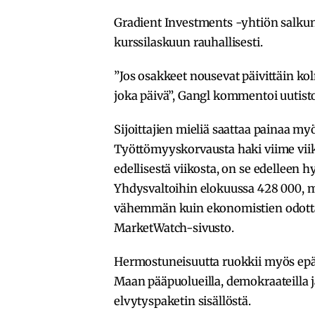
Gradient Investments -yhtiön salku
kurssilaskuun rauhallisesti.
”Jos osakkeet nousevat päivittäin ko
joka päivä”, Gangl kommentoi uutist
Sijoittajien mieliä saattaa painaa m
Työttömyyskorvausta haki viime viik
edellisestä viikosta, on se edelleen 
Yhdysvaltoihin elokuussa 428 000,
vähemmän kuin ekonomistien odotta
MarketWatch-sivusto.
Hermostuneisuutta ruokkii myös epä
Maan pääpuolueilla, demokraateilla j
elvytyspaketin sisällöstä.