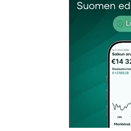
Nimesi tai nimimerkkisi
*
Tilaa SalkunRakentajan uutiskirje
Lähetä kommentti