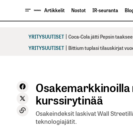
Artikkelit
Nostot
IR-seuranta
Blog
|
YRITYSUUTISET
Coca-Cola jätti Pepsin taaksee
|
YRITYSUUTISET
Bittium tuplasi tilauskirjat vu
Osakemarkkinoilla n
kurssirytinää
Osakeindeksit laskivat Wall Streetillä
teknologiajätit.