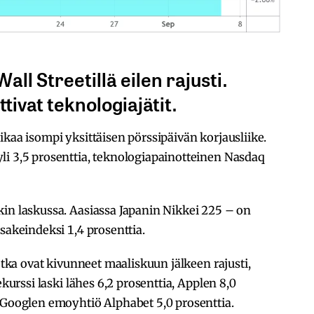
all Streetillä eilen rajusti.
ttivat teknologiajätit.
ikaa isompi yksittäisen pörssipäivän korjausliike.
li 3,5 prosenttia, teknologiapainotteinen Nasdaq
kin laskussa. Aasiassa Japanin Nikkei 225 – on
sakeindeksi 1,4 prosenttia.
jotka ovat kivunneet maaliskuun jälkeen rajusti,
ekurssi laski lähes 6,2 prosenttia, Applen 8,0
 Googlen emoyhtiö Alphabet 5,0 prosenttia.