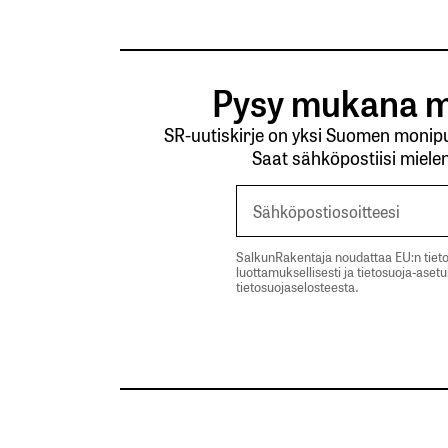
Pysy mukana m
SR-uutiskirje on yksi Suomen monipuo
Saat sähköpostiisi mielen
SalkunRakentaja noudattaa EU:n tieto
luottamuksellisesti ja tietosuoja-aset
tietosuojaselosteesta.