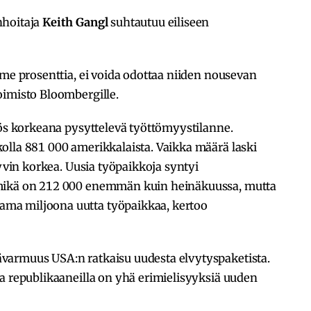
nhoitaja
Keith Gangl
suhtautuu eiliseen
lme prosenttia, ei voida odottaa niiden nousevan
oimisto Bloombergille.
yös korkeana pysyttelevä työttömyystilanne.
olla 881 000 amerikkalaista. Vaikka määrä laski
hyvin korkea. Uusia työpaikkoja syntyi
 mikä on 212 000 enemmän kuin heinäkuussa, mutta
ma miljoona uutta työpaikkaa, kertoo
varmuus USA:n ratkaisu uudesta elvytyspaketista.
a republikaaneilla on yhä erimielisyyksiä uuden