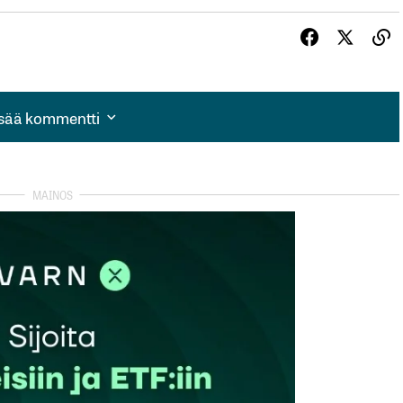
isää kommentti
isää kommentti
autua sisään
rekisteröityä
et kentät on merkitty
*