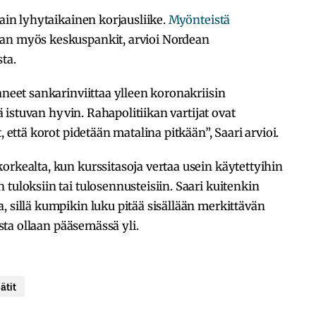
vain lyhytaikainen korjausliike.
Myönteistä
ran myös keskuspankit, arvioi Nordean
ta.
aneet sankarinviittaa ylleen koronakriisin
hä istuvan hyvin. Rahapolitiikan vartijat ovat
, että korot pidetään matalina pitkään”, Saari arvioi.
orkealta, kun kurssitasoja vertaa usein käytettyihin
tuloksiin tai tulosennusteisiin. Saari kuitenkin
, sillä kumpikin luku pitää sisällään merkittävän
ista ollaan pääsemässä yli.
ätit