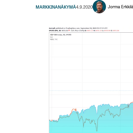
Jorma Erkkil
MARKKINANÄKYMÄ
4.9.2020