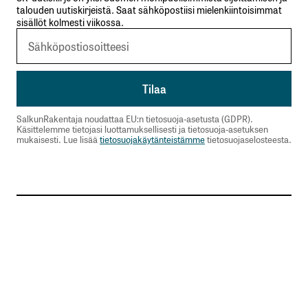
talouden uutiskirjeistä. Saat sähköpostiisi mielenkiintoisimmat
sisällöt kolmesti viikossa.
SalkunRakentaja noudattaa EU:n tietosuoja-asetusta (GDPR).
Käsittelemme tietojasi luottamuksellisesti ja tietosuoja-asetuksen
mukaisesti. Lue lisää
tietosuojakäytänteistämme
tietosuojaselosteesta.