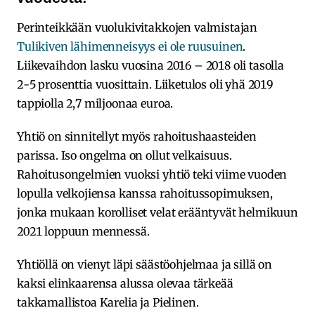
Perinteikkään vuolukivitakkojen valmistajan
Tulikiven lähimenneisyys ei ole ruusuinen
.
Liikevaihdon lasku vuosina 2016 – 2018 oli tasolla
2-5 prosenttia vuosittain. Liiketulos oli yhä 2019
tappiolla 2,7 miljoonaa euroa.
Yhtiö on sinnitellyt myös rahoitushaasteiden
parissa. Iso ongelma on ollut velkaisuus.
Rahoitusongelmien vuoksi yhtiö teki viime vuoden
lopulla velkojiensa kanssa rahoitussopimuksen,
jonka mukaan korolliset velat erääntyvät helmikuun
2021 loppuun mennessä.
Yhtiöllä on vienyt läpi säästöohjelmaa ja sillä on
kaksi elinkaarensa alussa olevaa tärkeää
takkamallistoa Karelia ja Pielinen.