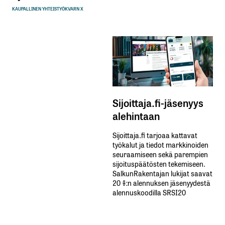
KAUPALLINEN YHTEISTYÖ
KVARN X
Sijoittaja.fi-jäsenyys
alehintaan
Sijoittaja.fi tarjoaa kattavat
työkalut ja tiedot markkinoiden
seuraamiseen sekä parempien
sijoituspäätösten tekemiseen.
SalkunRakentajan lukijat saavat
20 %:n alennuksen jäsenyydestä
alennuskoodilla SRSI20