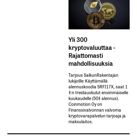
Yli 300
kryptovaluuttaa -
Rajattomasti
mahdollisuuksia
Tarjous SalkunRakentajan
lukijoille: Käyttämällä​ ​
alennuskoodia​ ​SRFI17X,​ ​saat​ ​1
%:n treidauskulut​ ​ensimmäiselle​ ​
kuukaudelle​ ​(50%​ ​alennus).
Coinmotion Oy on
Finanssivalvonnan valvoma
kryptovarapalvelun tarjoaja ja
maksulaitos.