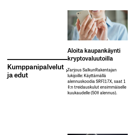
Aloita kaupankäynti
kryptovaluutoilla
Kumppanipalvelut
Tarjous SalkunRakentajan
ja edut
lukijoille: Käyttämällä​ ​
alennuskoodia​ ​SRFI17X,​ ​saat​ ​1
%:n treidauskulut​ ​ensimmäiselle​ ​
kuukaudelle​ ​(50%​ ​alennus).