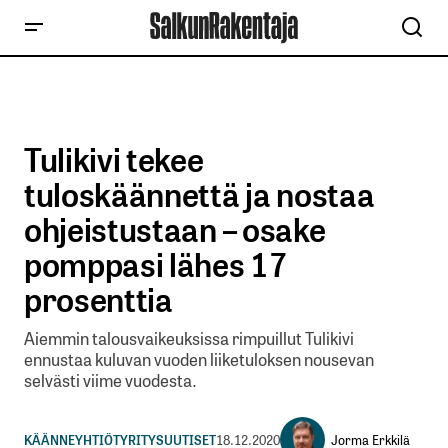
Tulikivi tekee
tuloskäännettä ja nostaa
ohjeistustaan – osake
pomppasi lähes 17
prosenttia
Aiemmin talousvaikeuksissa rimpuillut Tulikivi
ennustaa kuluvan vuoden liiketuloksen nousevan
selvästi viime vuodesta.
Jorma Erkkilä
KÄÄNNEYHTIÖT
YRITYSUUTISET
18.12.2020