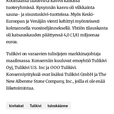
Kotimaassa tilausvirta kasvoi kaikissa
tuoteryhmissä. Kysynnän kasvu oli vilkkainta
sauna- ja sisustuskivi-tuotteissa. Myös Keski-
Euroopan ja Venäjän vienti kehittyi myönteisesti
kolmannella vuosineljänneksellä. Yhtiön tilauskanta
oli katsauskauden päättyessä 4,0 (3,8) miljoonaa
euroa.
Tulikivi on varaavien tulisijojen markkinajohtaja
maailmassa. Konserniin kuuluvat emoyhtiö Tulikivi
Oyj, Tulikivi U.S. Inc ja OOO Tulikivi.
Konserniyrityksiä ovat lisäksi Tulikivi GmbH ja The
New Alberene Stone Company, Inc., joilla ei ole enää
liiketoimintaa.
kivitakat
Tulikivi
tuloskäänne