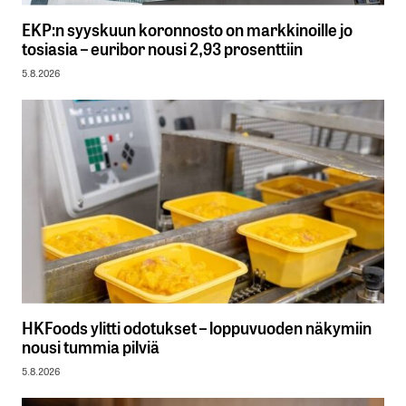
EKP:n syyskuun koronnosto on markkinoille jo
tosiasia – euribor nousi 2,93 prosenttiin
5.8.2026
HKFoods ylitti odotukset – loppuvuoden näkymiin
nousi tummia pilviä
5.8.2026