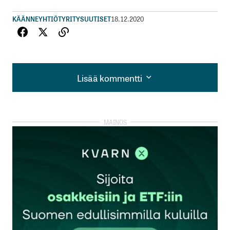
KÄÄNNEYHTIÖT
YRITYSUUTISET
18.12.2020
Lisää kommentti
Lisää kommentti
kirjautua
sisään
rekisteröityä
Sähköpostiosoitettasi ei julkaista.
Pakolliset