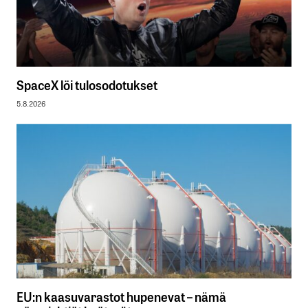
SpaceX löi tulosodotukset
5.8.2026
EU:n kaasuvarastot hupenevat – nämä