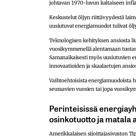
johtavan 1970-luvun kaltaiseen infl
Keskustelut öljyn riittävyydestä lai
uusiutuvat energiamuodot tulivat ölj
Teknologisen kehityksen ansiosta li
vuosikymmenellä alentamaan tuotanto
Samanaikaisesti myös uusiutuvien e
innovaatioiden ja skaalaetujen ansio
Vaihtoehtoisista energiamuodoista h
seuraavien vuosien tai jopa vuosik
Perinteisissä energiayh
osinkotuotto ja matala 
Amerikkalaisen sijoittajasivuston 