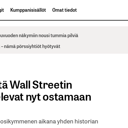
it
Kumppanisisällöt
Omat tiedot
ppuvuoden näkymiin nousi tummia pilviä
– nämä pörssiyhtiöt hyötyvät
tä Wall Streetin
elevat nyt ostamaan
vuosikymmenen aikana yhden historian