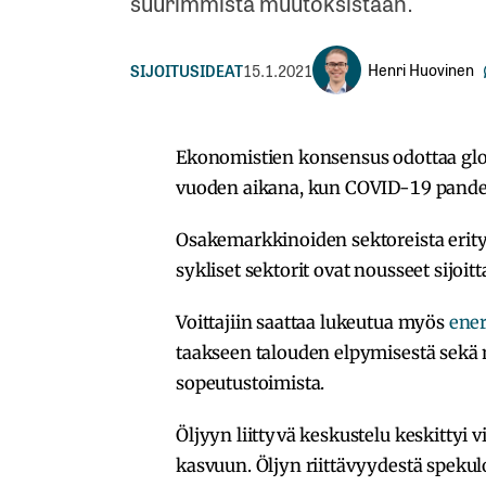
suurimmista muutoksistaan.
Henri Huovinen
SIJOITUSIDEAT
15.1.2021
Ekonomistien konsensus odottaa glo
vuoden aikana, kun COVID-19 pandem
Osakemarkkinoiden sektoreista erity
sykliset sektorit ovat nousseet sijoit
Voittajiin saattaa lukeutua myös
ener
taakseen talouden elpymisestä sekä 
sopeutustoimista.
Öljyyn liittyvä keskustelu keskittyi
kasvuun. Öljyn riittävyydestä spekulo