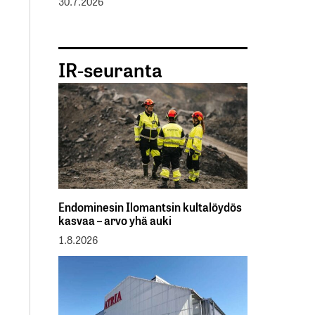
30.7.2026
IR-seuranta
Endominesin Ilomantsin kultalöydös
kasvaa – arvo yhä auki
1.8.2026