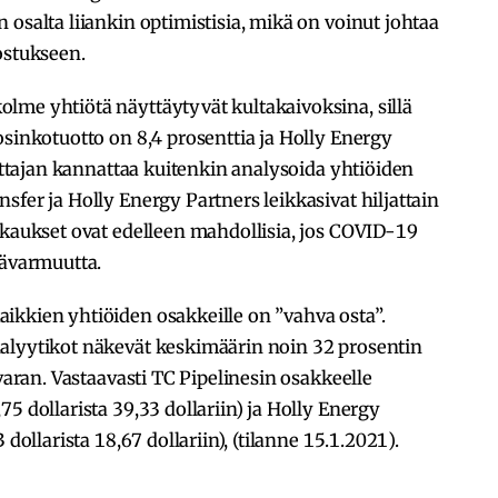
 osalta liiankin optimistisia, mikä on voinut johtaa
ostukseen.
lme yhtiötä näyttäytyvät kultakaivoksina, sillä
osinkotuotto on 8,4 prosenttia ja Holly Energy
oittajan kannattaa kuitenkin analysoida yhtiöiden
sfer ja Holly Energy Partners leikkasivat hiljattain
kkaukset ovat edelleen mahdollisia, jos COVID-19
pävarmuutta.
ikkien yhtiöiden osakkeille on ”vahva osta”.
alyytikot näkevät keskimäärin noin 32 prosentin
uvaran. Vastaavasti TC Pipelinesin osakkeelle
5 dollarista 39,33 dollariin) ja Holly Energy
dollarista 18,67 dollariin), (tilanne 15.1.2021).