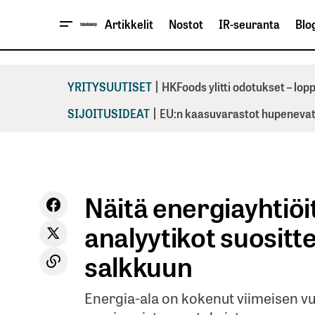
Artikkelit
Nostot
IR-seuranta
Blog
|
YRITYSUUTISET
HKFoods ylitti odotukset – lo
|
SIJOITUSIDEAT
EU:n kaasuvarastot hupenevat 
Näitä energiayhtiöi
analyytikot suositt
salkkuun
Energia-ala on kokenut viimeisen 