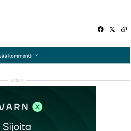
isää kommentti
isää kommentti
autua sisään
rekisteröityä
et kentät on merkitty
*