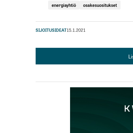
energiayhtiö
osakesuositukset
SIJOITUSIDEAT
15.1.2021
L
L
kirj
Sähköpostiosoitettasi ei julkaista.
Pakollis