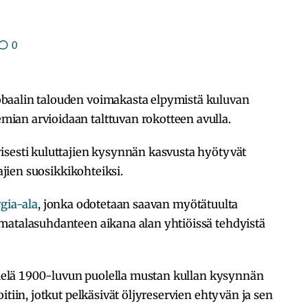
0
baalin talouden voimakasta elpymistä kuluvan
ian arvioidaan talttuvan rokotteen avulla.
isesti kuluttajien kysynnän kasvusta hyötyvät
tajien suosikkikohteiksi.
gia-ala
, jonka odotetaan saavan myötätuulta
matalasuhdanteen aikana alan yhtiöissä tehdyistä
 vielä 1900-luvun puolella mustan kullan kysynnän
itiin, jotkut pelkäsivät öljyreservien ehtyvän ja sen