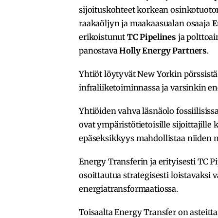
sijoituskohteet korkean osinkotuoton
raakaöljyn ja maakaasualan osaaja
E
erikoistunut
TC Pipelines
ja polttoai
panostava
Holly Energy Partners
.
Yhtiöt löytyvät New Yorkin pörssistä
infraliiketoiminnassa ja varsinkin en
Yhtiöiden vahva läsnäolo fossiilisis
ovat ympäristötietoisille sijoittajill
epäseksikkyys mahdollistaa niiden m
Energy Transferin ja erityisesti TC
osoittautua strategisesti loistavaksi 
energiatransformaatiossa.
Toisaalta Energy Transfer on asteit