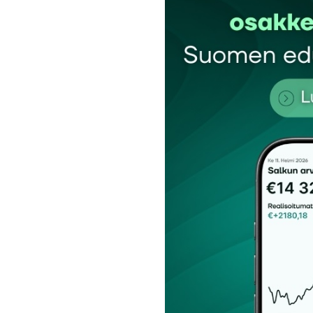
Kommentti
*
Nimesi tai nimimerkkisi
*
Tilaa SalkunRakentajan uutiskirje
Lähetä kommentti