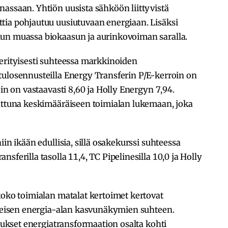
assaan. Yhtiön uusista sähköön liittyvistä
tia pohjautuu uusiutuvaan energiaan. Lisäksi
uun muassa biokaasun ja aurinkovoiman saralla.
erityisesti suhteessa markkinoiden
tulosennusteilla Energy Transferin P/E-kerroin on
oin on vastaavasti 8,60 ja Holly Energyn 7,94.
rattuna keskimääräiseen toimialan lukemaan, joka
iin ikään edullisia, sillä osakekurssi suhteessa
sferilla tasolla 11,4, TC Pipelinesilla 10,0 ja Holly
koko toimialan matalat kertoimet kertovat
inteisen energia-alan kasvunäkymien suhteen.
otukset energiatransformaation osalta kohti