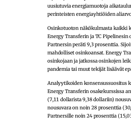
uusiutuvia energiamuotoja aikataulun
perinteisten energiayhtiöiden aliarv
Osinkotuoton näkökulmasta kaikki ko
Energy Transferin ja TC Pipelinesin 
Partnersin peräti 9,3 prosenttia. Sij
mahdolliset osinkoansat. Energy Tran
osinkojaan ja jatkossa osinkojen lei
pandemia tai muut tekijät lisäävät e
Analyytikoiden konsensussuositus ka
Energy Transferin osakekurssissa an
(7,11 dollarista 9,38 dollariin) nous
nousuvara on noin 28 prosenttia (30,7
Partnersille noin 24 prosenttia (15,03 