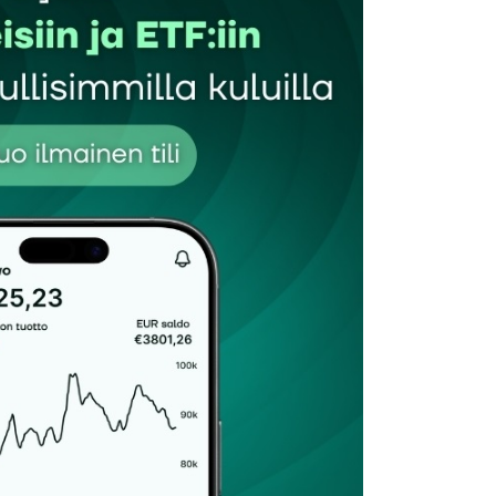
Sähköpostiosoitteesi
*