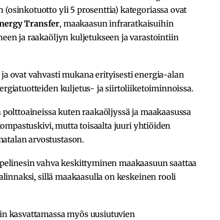
 (osinkotuotto yli 5 prosenttia) kategoriassa ovat
nergy Transfer
, maakaasun infraratkaisuihin
neen ja raakaöljyn kuljetukseen ja varastointiin
 ja ovat vahvasti mukana erityisesti energia-alan
ergiatuotteiden kuljetus- ja siirtoliiketoiminnoissa.
sa polttoaineissa kuten raakaöljyssä ja maakaasussa
e kompastuskivi, mutta toisaalta juuri yhtiöiden
atalan arvostustason.
 Pipelinesin vahva keskittyminen maakaasuun saattaa
valinnaksi, sillä maakaasulla on keskeinen rooli
tain kasvattamassa myös uusiutuvien