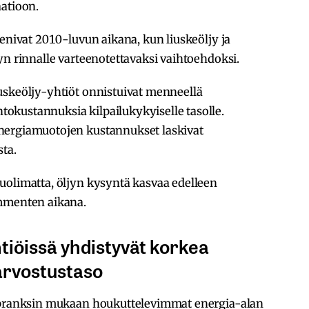
aatioon.
menivat 2010-luvun aikana, kun liuskeöljy ja
yn rinnalle varteenotettavaksi vaihtoehdoksi.
uskeöljy-yhtiöt onnistuivat menneellä
kustannuksia kilpailukykyiselle tasolle.
nergiamuotojen kustannukset laskivat
sta.
uolimatta, öljyn kysyntä kasvaa edelleen
ymmenten aikana.
tiöissä yhdistyvät korkea
arvostustaso
Tipranksin mukaan houkuttelevimmat energia-alan