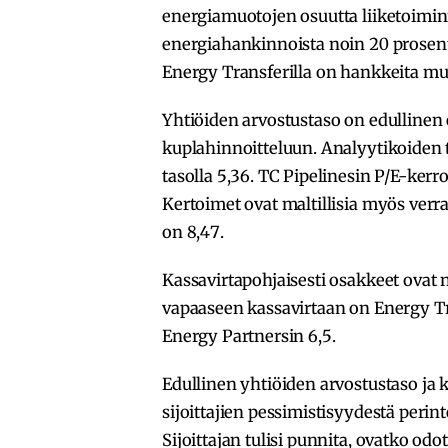
energiamuotojen osuutta liiketoiminn
energiahankinnoista noin 20 prosent
Energy Transferilla on hankkeita m
Yhtiöiden arvostustaso on edullinen 
kuplahinnoitteluun. Analyytikoiden 
tasolla 5,36. TC Pipelinesin P/E-kerr
Kertoimet ovat maltillisia myös ver
on 8,47.
Kassavirtapohjaisesti osakkeet ovat n
vapaaseen kassavirtaan on Energy Tran
Energy Partnersin 6,5.
Edullinen yhtiöiden arvostustaso ja 
sijoittajien pessimistisyydestä per
Sijoittajan tulisi punnita, ovatko od