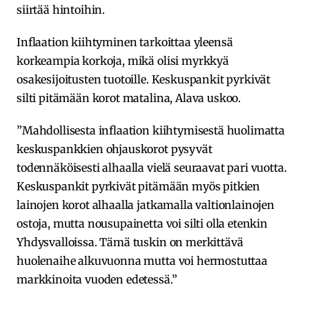
siirtää hintoihin.
Inflaation kiihtyminen tarkoittaa yleensä
korkeampia korkoja, mikä olisi myrkkyä
osakesijoitusten tuotoille. Keskuspankit pyrkivät
silti pitämään korot matalina, Alava uskoo.
”Mahdollisesta inflaation kiihtymisestä huolimatta
keskuspankkien ohjauskorot pysyvät
todennäköisesti alhaalla vielä seuraavat pari vuotta.
Keskuspankit pyrkivät pitämään myös pitkien
lainojen korot alhaalla jatkamalla valtionlainojen
ostoja, mutta nousupainetta voi silti olla etenkin
Yhdysvalloissa. Tämä tuskin on merkittävä
huolenaihe alkuvuonna mutta voi hermostuttaa
markkinoita vuoden edetessä.”