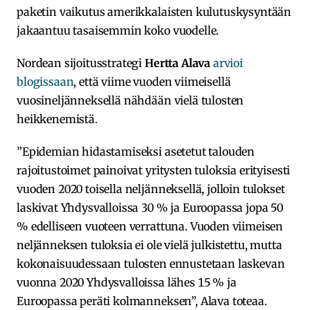
paketin vaikutus amerikkalaisten kulutuskysyntään
jakaantuu tasaisemmin koko vuodelle.
Nordean sijoitusstrategi
Hertta Alava
arvioi
blogissaan
, että viime vuoden viimeisellä
vuosineljänneksellä nähdään vielä tulosten
heikkenemistä.
”Epidemian hidastamiseksi asetetut talouden
rajoitustoimet painoivat yritysten tuloksia erityisesti
vuoden 2020 toisella neljänneksellä, jolloin tulokset
laskivat Yhdysvalloissa 30 % ja Euroopassa jopa 50
% edelliseen vuoteen verrattuna. Vuoden viimeisen
neljänneksen tuloksia ei ole vielä julkistettu, mutta
kokonaisuudessaan tulosten ennustetaan laskevan
vuonna 2020 Yhdysvalloissa lähes 15 % ja
Euroopassa peräti kolmanneksen”, Alava toteaa.