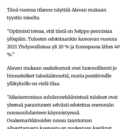
Tänä vuonna tilanne näyttää Alavan mukaan
tyystin toiselta.
”Optimisti toteaa, että tästä on helppo ponnistaa
ylöspäin. Tulosten odotetaankin kasvavan vuonna
2021 Yhdysvalloissa yli 20 % ja Euroopassa lähes 40
%.”
Alavan mukaan osakekurssit ovat luonnollisesti jo
hinnoitelleet tuloskäännettä, mutta positiivisille
yllätyksille on vielä tilaa.
”Aikaisemmissa suhdannekäänteissä tulokset ovat
yleensä parantuneet selvästi odotettua enemmän
noususuhdanteen käynnistyessä.
Osakemarkkinoiden nousu taantuman
aiheuttamasta kuopasta on puolestaan kestänyt