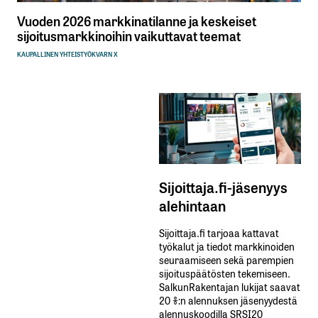
Vuoden 2026 markkinatilanne ja keskeiset
sijoitusmarkkinoihin vaikuttavat teemat
KAUPALLINEN YHTEISTYÖ
KVARN X
Sijoittaja.fi-jäsenyys
alehintaan
Sijoittaja.fi tarjoaa kattavat
työkalut ja tiedot markkinoiden
seuraamiseen sekä parempien
sijoituspäätösten tekemiseen.
SalkunRakentajan lukijat saavat
20 %:n alennuksen jäsenyydestä
alennuskoodilla SRSI20