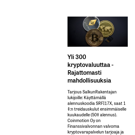
Yli 300
kryptovaluuttaa -
Rajattomasti
mahdollisuuksia
Tarjous SalkunRakentajan
lukijoille: Käyttämällä​ ​
alennuskoodia​ ​SRFI17X,​ ​saat​ ​1
%:n treidauskulut​ ​ensimmäiselle​ ​
kuukaudelle​ ​(50%​ ​alennus).
Coinmotion Oy on
Finanssivalvonnan valvoma
kryptovarapalvelun tarjoaja ja