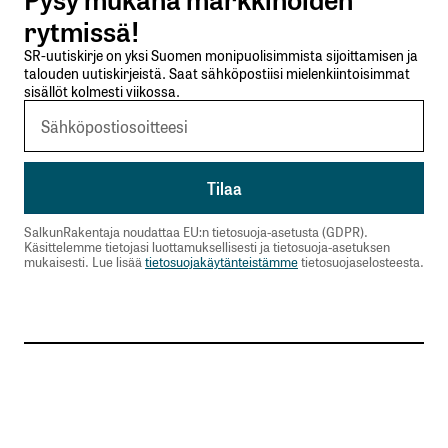
Lähetä kommentti
rytmissä!
SR-uutiskirje on yksi Suomen monipuolisimmista sijoittamisen ja
talouden uutiskirjeistä. Saat sähköpostiisi mielenkiintoisimmat
sisällöt kolmesti viikossa.
SalkunRakentaja noudattaa EU:n tietosuoja-asetusta (GDPR).
Käsittelemme tietojasi luottamuksellisesti ja tietosuoja-asetuksen
mukaisesti. Lue lisää
tietosuojakäytänteistämme
tietosuojaselosteesta.