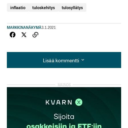
inflaatio
tuloskehitys
tulosyllätys
MARKKINANÄKYMÄ
3.1.2021
Lisää kommentti
Lisää kommentti
kirjautua
sisään
rekisteröityä