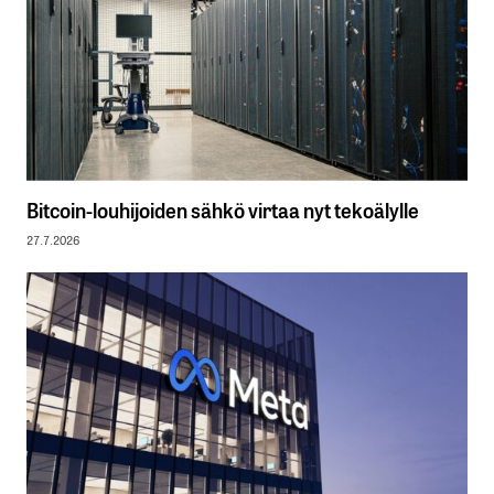
Bitcoin-louhijoiden sähkö virtaa nyt tekoälylle
27.7.2026