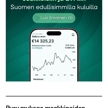
Sähköpostiosoitettasi ei julkaista.
Pakolliset
kentät on merkitty
*
Kommentti
*
Nimesi tai nimimerkkisi
*
Sähköpostiosoitteesi
*
Tilaa SalkunRakentajan uutiskirje
Pysy mukana markkinoiden