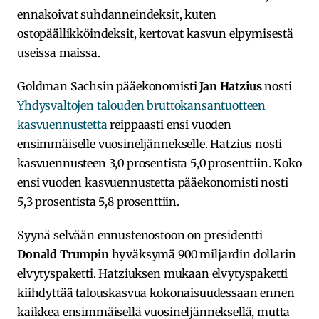
ennakoivat suhdanneindeksit, kuten
ostopäällikköindeksit, kertovat kasvun elpymisestä
useissa maissa.
Goldman Sachsin pääekonomisti
Jan Hatzius
nosti
Yhdysvaltojen talouden bruttokansantuotteen
kasvuennustetta
reippaasti ensi vuoden
ensimmäiselle vuosineljännekselle. Hatzius nosti
kasvuennusteen 3,0 prosentista 5,0 prosenttiin. Koko
ensi vuoden kasvuennustetta pääekonomisti nosti
5,3 prosentista 5,8 prosenttiin.
Syynä selvään ennustenostoon on presidentti
Donald Trumpin
hyväksymä 900 miljardin dollarin
elvytyspaketti. Hatziuksen mukaan elvytyspaketti
kiihdyttää talouskasvua kokonaisuudessaan ennen
kaikkea ensimmäisellä vuosineljänneksellä, mutta