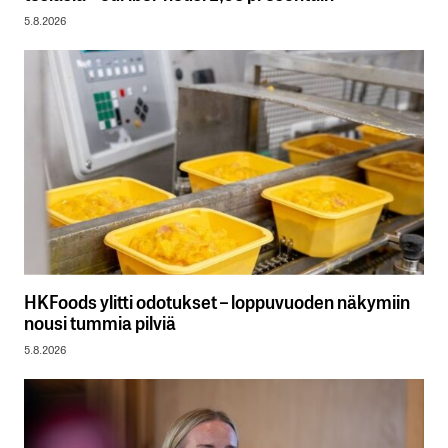
5.8.2026
HKFoods ylitti odotukset – loppuvuoden näkymiin
nousi tummia pilviä
5.8.2026