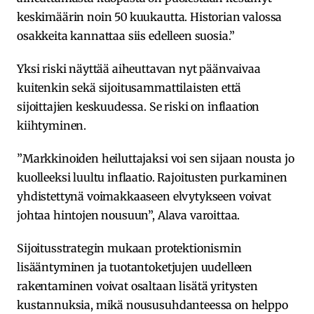
keskimäärin noin 50 kuukautta. Historian valossa
osakkeita kannattaa siis edelleen suosia.”
Yksi riski näyttää aiheuttavan nyt päänvaivaa
kuitenkin sekä sijoitusammattilaisten että
sijoittajien keskuudessa. Se riski on inflaation
kiihtyminen.
”Markkinoiden heiluttajaksi voi sen sijaan nousta jo
kuolleeksi luultu inflaatio. Rajoitusten purkaminen
yhdistettynä voimakkaaseen elvytykseen voivat
johtaa hintojen nousuun”, Alava varoittaa.
Sijoitusstrategin mukaan protektionismin
lisääntyminen ja tuotantoketjujen uudelleen
rakentaminen voivat osaltaan lisätä yritysten
kustannuksia, mikä noususuhdanteessa on helppo