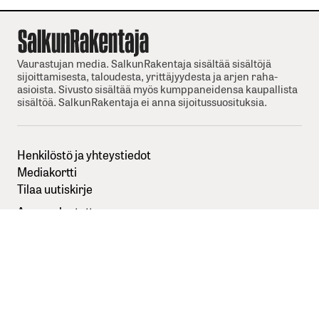
Vaurastujan media. SalkunRakentaja sisältää sisältöjä
sijoittamisesta, taloudesta, yrittäjyydesta ja arjen raha-
asioista. Sivusto sisältää myös kumppaneidensa kaupallista
sisältöä. SalkunRakentaja ei anna sijoitussuosituksia.
Henkilöstö ja yhteystiedot
Mediakortti
Tilaa uutiskirje
Anna palautetta
Sisällöntuottajaksi SalkunRakentajaan
Kuvapankkikuvat:
Depositphotos
Seuraa meitä somessa