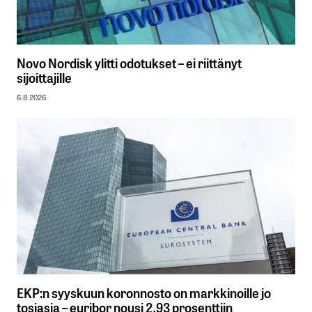
Novo Nordisk ylitti odotukset – ei riittänyt
sijoittajille
6.8.2026
EKP:n syyskuun koronnosto on markkinoille jo
tosiasia – euribor nousi 2,93 prosenttiin