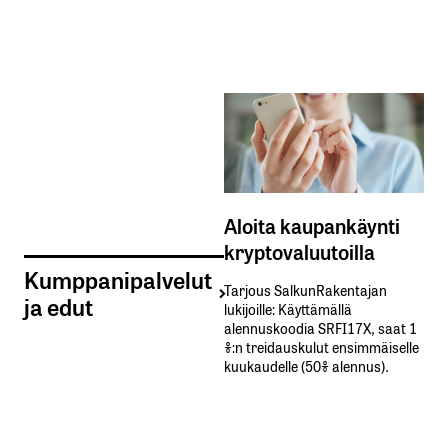
Aloita kaupankäynti
kryptovaluutoilla
Kumppanipalvelut
Tarjous SalkunRakentajan
ja edut
lukijoille: Käyttämällä​ ​
alennuskoodia​ ​SRFI17X,​ ​saat​ ​1
%:n treidauskulut​ ​ensimmäiselle​ ​
kuukaudelle​ ​(50%​ ​alennus).