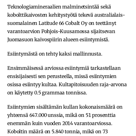
Teknologiamineraalien malminetsintää sekä
kobolttikaivosten kehitystyötä tekevä australialais-
suomalainen Latitude 66 Cobalt Oy on teettänyt
varantoarvion Pohjois-Kuusamossa sijaitsevan
Juomasuon kaivospiirin alueen esiintymistä.
Esiintymästä on tehty kaksi mallinnusta.
Ensimmäisessä arviossa esiintymiä tarkastellaan
ensisijaisesti sen perusteella, missä esiintymien
osissa esiintyy kultaa. Kultapitoisuuden raja-arvona
on käytetty 0.5 grammaa tonnissa.
Esiintymien sisältämän kullan kokonaismäärä on
yhteensä 647.000 unssia, mikä on 51 prosenttia
enemmän kuin vuoden 2014 varantoarviossa.
Koboltin määrä on 5.840 tonnia, mikä on 73