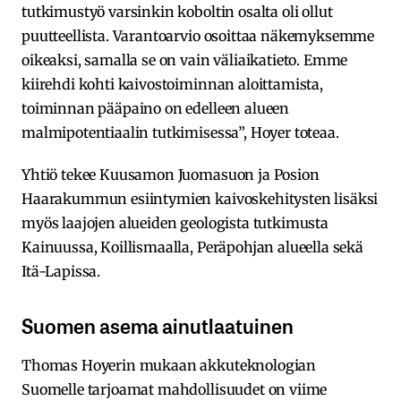
tutkimustyö varsinkin koboltin osalta oli ollut
puutteellista. Varantoarvio osoittaa näkemyksemme
oikeaksi, samalla se on vain väliaikatieto. Emme
kiirehdi kohti kaivostoiminnan aloittamista,
toiminnan pääpaino on edelleen alueen
malmipotentiaalin tutkimisessa”, Hoyer toteaa.
Yhtiö tekee Kuusamon Juomasuon ja Posion
Haarakummun esiintymien kaivoskehitysten lisäksi
myös laajojen alueiden geologista tutkimusta
Kainuussa, Koillismaalla, Peräpohjan alueella sekä
Itä-Lapissa.
Suomen asema ainutlaatuinen
Thomas Hoyerin mukaan akkuteknologian
Suomelle tarjoamat mahdollisuudet on viime