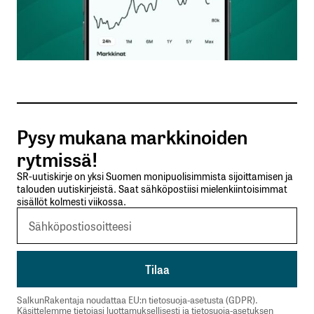
Nimesi tai nimimerkkisi
*
Sähköpostiosoitteesi
*
Tilaa SalkunRakentajan uutiskirje
Pysy mukana markkinoiden
Lähetä kommentti
rytmissä!
SR-uutiskirje on yksi Suomen monipuolisimmista sijoittamisen ja
talouden uutiskirjeistä. Saat sähköpostiisi mielenkiintoisimmat
sisällöt kolmesti viikossa.
SalkunRakentaja noudattaa EU:n tietosuoja-asetusta (GDPR).
Käsittelemme tietojasi luottamuksellisesti ja tietosuoja-asetuksen