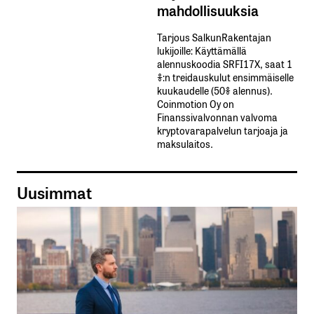
mahdollisuuksia
Tarjous SalkunRakentajan
lukijoille: Käyttämällä​ ​
alennuskoodia​ ​SRFI17X,​ ​saat​ ​1
%:n treidauskulut​ ​ensimmäiselle​ ​
kuukaudelle​ ​(50%​ ​alennus).
Coinmotion Oy on
Finanssivalvonnan valvoma
kryptovarapalvelun tarjoaja ja
maksulaitos.
Uusimmat