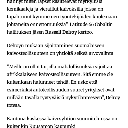
nähnyt miten lapset käsittelevät myrkyllisiä
kemikaaleja ja vieraillut kaivoksilla joissa on
tapahtunut kymmenien työntekijöiden kuolemaan
johtaneita onnettomuuksia”, Latitude 66 Cobaltin
hallituksen jäsen
Russell Delroy
kertoo.
Delroyn mukaan sijoittaminen suomalaiseen
kaivosteollisuuteen on yhtiöltä selkeä arvovalinta.
”Meille on ollut tarjolla mahdollisuuksia sijoittaa
afrikkalaiseen kaivosteollisuuteen. Sitä emme ole
kuitenkaan halunneet tehdä. En usko että
esimerkiksi autoteollisuuden suuret yritykset ovat
millään tavalla tyytyväisiä nykytilanteeseen”, Delroy
toteaa.
Kantona kaskessa kaivosyhtiön suunnitelmissa on
kuitenkin Kuusamon kaupunki.