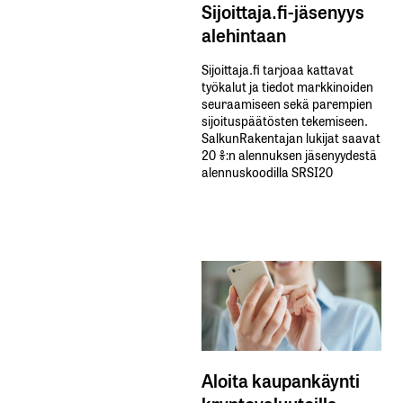
Sijoittaja.fi-jäsenyys
alehintaan
Sijoittaja.fi tarjoaa kattavat
työkalut ja tiedot markkinoiden
seuraamiseen sekä parempien
sijoituspäätösten tekemiseen.
SalkunRakentajan lukijat saavat
20 %:n alennuksen jäsenyydestä
alennuskoodilla SRSI20
Aloita kaupankäynti
kryptovaluutoilla