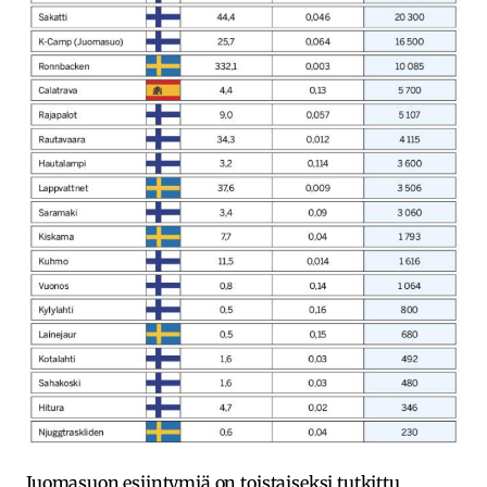
Juomasuon esiintymiä on toistaiseksi tutkittu