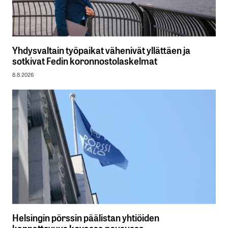
Yhdysvaltain työpaikat vähenivät yllättäen ja
sotkivat Fedin koronnostolaskelmat
8.8.2026
Helsingin pörssin päälistan yhtiöiden
kannattavuus kovassa nousussa