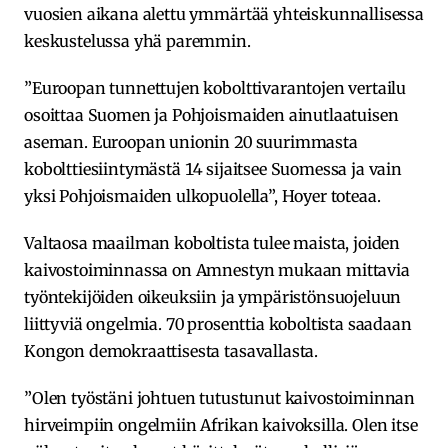
vuosien aikana alettu ymmärtää yhteiskunnallisessa
keskustelussa yhä paremmin.
”Euroopan tunnettujen kobolttivarantojen vertailu
osoittaa Suomen ja Pohjoismaiden ainutlaatuisen
aseman. Euroopan unionin 20 suurimmasta
kobolttiesiintymästä 14 sijaitsee Suomessa ja vain
yksi Pohjoismaiden ulkopuolella”, Hoyer toteaa.
Valtaosa maailman koboltista tulee maista, joiden
kaivostoiminnassa on Amnestyn mukaan mittavia
työntekijöiden oikeuksiin ja ympäristönsuojeluun
liittyviä ongelmia. 70 prosenttia koboltista saadaan
Kongon demokraattisesta tasavallasta.
”Olen työstäni johtuen tutustunut kaivostoiminnan
hirveimpiin ongelmiin Afrikan kaivoksilla. Olen itse