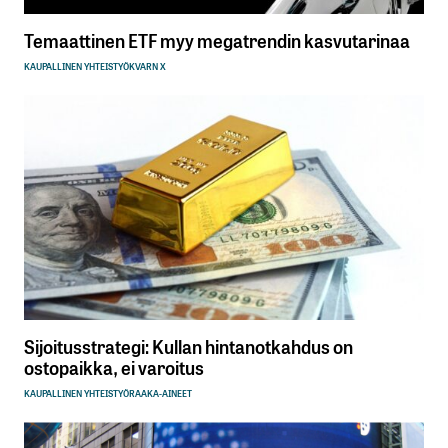
Temaattinen ETF myy megatrendin kasvutarinaa
KAUPALLINEN YHTEISTYÖ
KVARN X
Sijoitusstrategi: Kullan hintanotkahdus on
ostopaikka, ei varoitus
KAUPALLINEN YHTEISTYÖ
RAAKA-AINEET