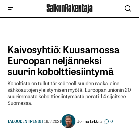
Kaivosyhtiö: Kuusamossa
Euroopan neljänneksi
suurin kobolttiesiintymä
Koboltista on tullut tärkeä teollisuuden raaka-aine
sähköautojen yleistymisen myötä. Euroopan unionin 20
suurimmasta kobolttiesiintymästä peräti 14 sijaitsee
Suomessa.
Jorma Erkkilä
TALOUDEN TRENDIT
18.3.2021
0