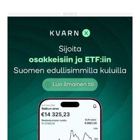
kirjautua
sisään
rekisteröityä
Sähköpostiosoitettasi ei julkaista.
Pakolliset
kentät on merkitty
*
Kommentti
*