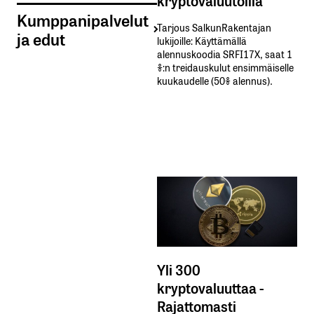
Kumppanipalvelut
Tarjous SalkunRakentajan
ja edut
lukijoille: Käyttämällä​ ​
alennuskoodia​ ​SRFI17X,​ ​saat​ ​1
%:n treidauskulut​ ​ensimmäiselle​ ​
kuukaudelle​ ​(50%​ ​alennus).
Yli 300
kryptovaluuttaa -
Rajattomasti