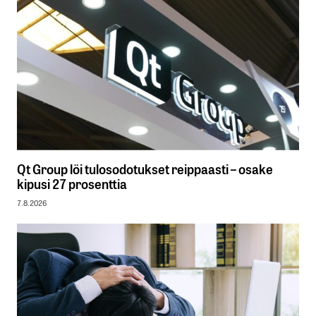
Qt Group löi tulosodotukset reippaasti – osake
kipusi 27 prosenttia
7.8.2026