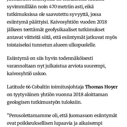
syvimmillään noin 470 metriin asti, eikä
tutkimuksissa ole saavutettu syvyyttä, jossa
esiintymä päättyisi. Kaivosyhtiön vuoden 2018
jälkeen teettämät geofysikaaliset tutkimukset
antavat viitteitä siitä, että esiintymät jatkuvat myös
toistaiseksi tunnetun alueen ulkopuolelle.
Esiintymä on siis hyvin todennäköisesti
varannoltaan nyt julkaistua arviota suurempi,
kaivosyhtiö uskoo.
Latitude 66 Cobaltin toimitusjohtaja
Thomas Hoyer
on tyytyväinen yhtiön vuonna 2018 aloittaman
geologisen tutkimustyön tuloksiin.
”Perusolettamamme oli, että Juomasuon esiintymät
ovat poikkeuksellisen lupaavia ja aikaisempi