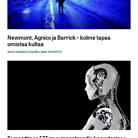
Newmont, Agnico ja Barrick – kolme tapaa
omistaa kultaa
ARVO-OSAKKEET
KAUPALLINEN YHTEISTYÖ
Temaattinen ETF myy megatrendin kasvutarinaa