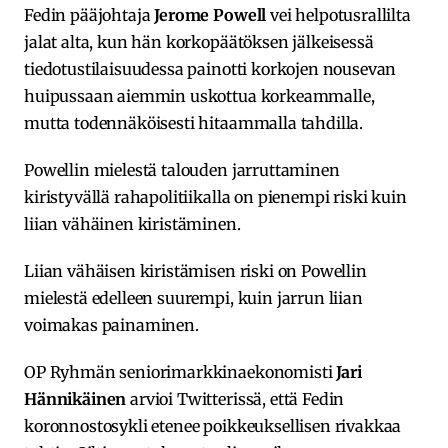
Fedin pääjohtaja
Jerome Powell
vei helpotusrallilta
jalat alta, kun hän korkopäätöksen jälkeisessä
tiedotustilaisuudessa painotti korkojen nousevan
huipussaan aiemmin uskottua korkeammalle,
mutta todennäköisesti hitaammalla tahdilla.
Powellin mielestä talouden jarruttaminen
kiristyvällä rahapolitiikalla on pienempi riski kuin
liian vähäinen kiristäminen.
Liian vähäisen kiristämisen riski on Powellin
mielestä edelleen suurempi, kuin jarrun liian
voimakas painaminen.
OP Ryhmän seniorimarkkinaekonomisti
Jari
Hännikäinen
arvioi Twitterissä, että Fedin
koronnostosykli etenee poikkeuksellisen rivakkaa