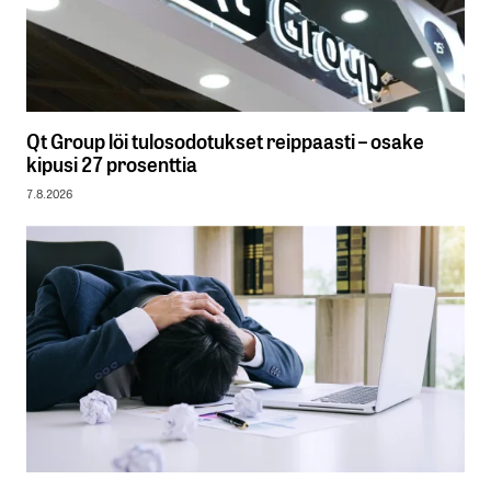
Qt Group löi tulosodotukset reippaasti – osake
kipusi 27 prosenttia
7.8.2026