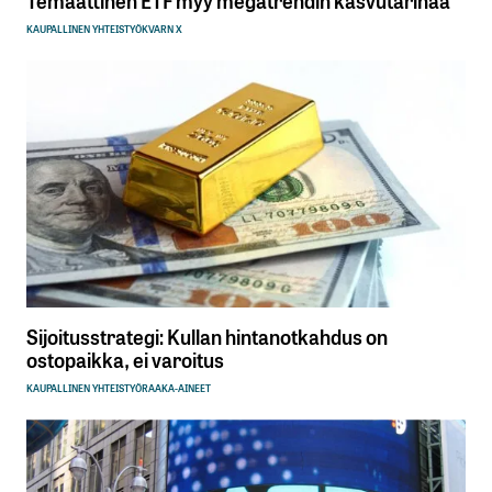
KAUPALLINEN YHTEISTYÖ
KVARN X
Sijoitusstrategi: Kullan hintanotkahdus on
ostopaikka, ei varoitus
KAUPALLINEN YHTEISTYÖ
RAAKA-AINEET