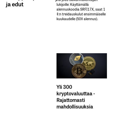
ja edut
lukijoille: Käyttämällä​ ​
alennuskoodia​ ​SRFI17X,​ ​saat​ ​1
%:n treidauskulut​ ​ensimmäiselle​ ​
kuukaudelle​ ​(50%​ ​alennus).
Yli 300
kryptovaluuttaa -
Rajattomasti
mahdollisuuksia