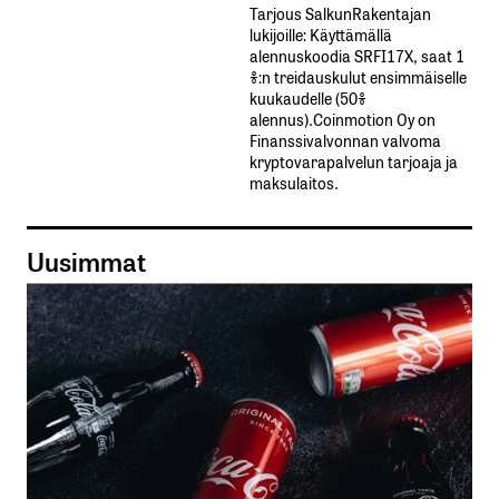
Tarjous SalkunRakentajan
lukijoille: Käyttämällä​ ​
alennuskoodia​ ​SRFI17X,​ ​saat​ ​1
%:n treidauskulut​ ​ensimmäiselle​ ​
kuukaudelle​ ​(50%​ ​
alennus).Coinmotion Oy on
Finanssivalvonnan valvoma
kryptovarapalvelun tarjoaja ja
maksulaitos.
Uusimmat