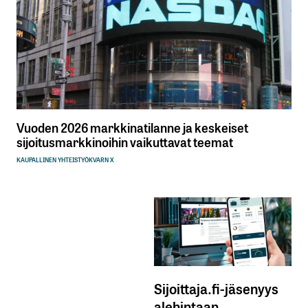
Vuoden 2026 markkinatilanne ja keskeiset
sijoitusmarkkinoihin vaikuttavat teemat
KAUPALLINEN YHTEISTYÖ
KVARN X
Sijoittaja.fi-jäsenyys
alehintaan