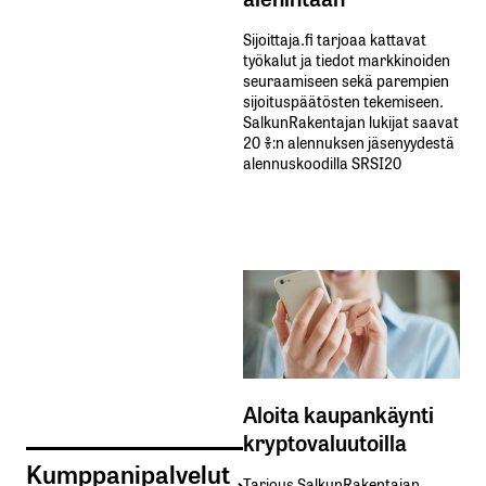
Sijoittaja.fi tarjoaa kattavat
työkalut ja tiedot markkinoiden
seuraamiseen sekä parempien
sijoituspäätösten tekemiseen.
SalkunRakentajan lukijat saavat
20 %:n alennuksen jäsenyydestä
alennuskoodilla SRSI20
Aloita kaupankäynti
kryptovaluutoilla
Kumppanipalvelut
Tarjous SalkunRakentajan