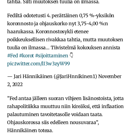
tahtia. Silti muutoksen tuulia on ilmassa.
Fediltä odotetusti 4. perättäinen 0,75 %-yksikön
koronnosto ja ohjauskorko nyt 3,75-4,00 %:n
haarukassa. Koronnostosykli etenee
poikkeuksellisen rivakkaa tahtia, mutta muutoksen
tuulia on ilmassa… Tiivistelmä kokouksen annista
#Fed
#korot
#sijoittaminen
👇
pic.twitter.com/lI3w3zyW99
— Jari Hännikäinen (@JariHnnikinen1)
November
2, 2022
”Fed antaa jälleen suoran vihjeen lisänostoista, jotta
rahapolitiikka muuttuu niin kireäksi, että inflaation
palautuminen tavoitetasolle voidaan taata.
Ohjauskorossa siis edelleen nousuvaraa”,
Hännikäinen toteaa.