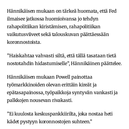
Hännikäisen mukaan on tärkeä huomata, että Fed
ilmaisee jatkossa huomioivansa jo tehdyn
rahapolitiikan kiristämisen, rahapolitiikan
vaikutusviiveet sekä talouskuvan päättäessään
koronnostoista.
”Haiskahtaa vahvasti siltä, että tällä tasataan tietä
nostotahdin hidastumiselle”, Hännikäinen päättelee.
Hännikäisen mukaan Powell painottaa
työmarkkinoiden olevan erittäin kireät ja
epätasapainossa, työpaikkoja syntyvän vankasti ja
palkkojen nousevan rivakasti.
”Ei kuulosta keskuspankkiirilta, joka nostaa heti
kädet pystyyn koronnostojen suhteen.”