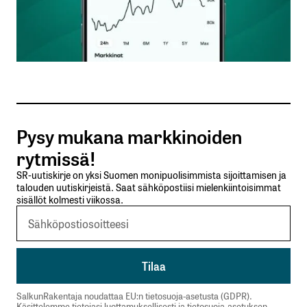
Nimesi tai nimimerkkisi
*
Sähköpostiosoitteesi
*
Tilaa SalkunRakentajan uutiskirje
Pysy mukana markkinoiden
Lähetä kommentti
rytmissä!
SR-uutiskirje on yksi Suomen monipuolisimmista sijoittamisen ja
talouden uutiskirjeistä. Saat sähköpostiisi mielenkiintoisimmat
sisällöt kolmesti viikossa.
SalkunRakentaja noudattaa EU:n tietosuoja-asetusta (GDPR).
Käsittelemme tietojasi luottamuksellisesti ja tietosuoja-asetuksen