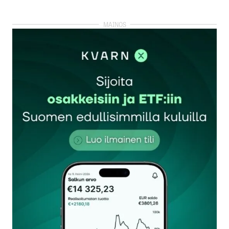
kirjautua
sisään
rekisteröityä
Sähköpostiosoitettasi ei julkaista.
Pakolliset
kentät on merkitty
*
Kommentti
*