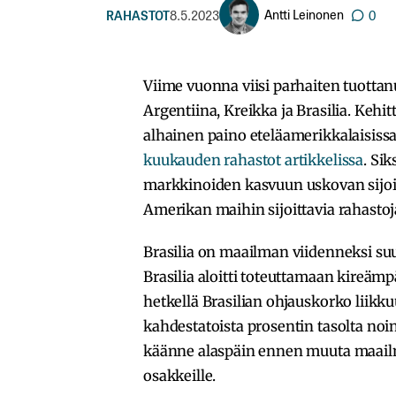
Antti Leinonen
RAHASTOT
8.5.2023
0
Viime vuonna viisi parhaiten tuottan
Argentiina, Kreikka ja Brasilia. Keh
alhainen paino eteläamerikkalaisis
kuukauden rahastot artikkelissa
. Si
markkinoiden kasvuun uskovan sijoit
Amerikan maihin sijoittavia rahastoj
Brasilia on maailman viidenneksi su
Brasilia aloitti toteuttamaan kireämp
hetkellä Brasilian ohjauskorko liikku
kahdestatoista prosentin tasolta no
käänne alaspäin ennen muuta maailmaa
osakkeille.