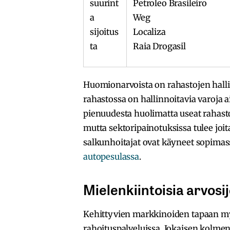
suurint
Petroleo Brasileiro
a
Weg
sijoitus
Localiza
ta
Raia Drogasil
Huomionarvoista on rahastojen hallin
rahastossa on hallinnoitavia varoja 
pienuudesta huolimatta useat rahasto
mutta sektoripainotuksissa tulee joit
salkunhoitajat ovat käyneet sopimas
autopesulassa
.
Mielenkiintoisia arvosij
Kehittyvien markkinoiden tapaan myös
rahoituspalveluissa. Jokaisen kolm