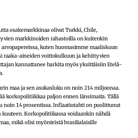
utta osakemarkkinaa olivat Turkki, Chile,
ittyvien markkinoiden rahastoilla on kuitenkin
sa arvopapereissa, kuten huomasimme maaliskuun
ksi raaka-aineiden voittokulkuun ja kehittyvien
tajan kannattanee harkita myös yksittäisiin Etelä-
a.
urin maa ja sen asukasluku on noin 214 miljoonaa.
ää korkopolitiikkaa paljon ennen länsimaita. Tällä
u noin 14 prosentissa. Inflaatiotahti on puolittunut
in kuuteen. Korkopolitiikassa voidaankin nähdä
, mikä olisi myönteistä brasilialaisille