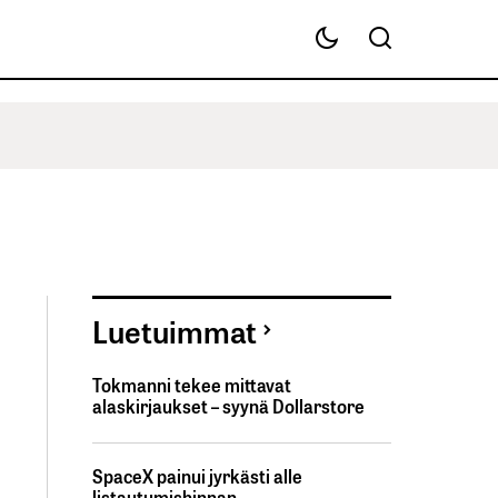
Luetuimmat
Tokmanni tekee mittavat
alaskirjaukset – syynä Dollarstore
SpaceX painui jyrkästi alle
listautumishinnan