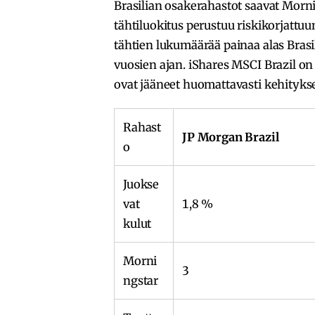
Brasilian osakerahastot saavat Morni
tähtiluokitus perustuu riskikorjattuun
tähtien lukumäärää painaa alas Bras
vuosien ajan. iShares MSCI Brazil on 
ovat jääneet huomattavasti kehitykse
Rahast
JP Morgan Brazil
o
Juokse
vat
1,8 %
kulut
Morni
3
ngstar