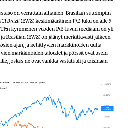
taso on verrattain alhainen. Brasilian suurimpiin
CI Brazil
(EWZ) keskimääräinen P/E-luku on alle 5
. ETF:n kymmenen vuoden P/E-luvun mediaani on yli
a Brasilian (EWZ) on jäänyt merkittävästi jälkeen
osien ajan, ja kehittyvien markkinoiden uutta
yvien markkinoiden taloudet ja pörssit ovat usein
lle, joskus ne ovat vankka vastatuuli ja toisinaan