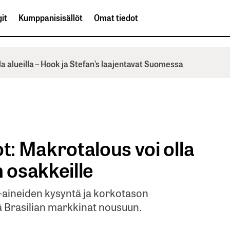
it
Kumppanisisällöt
Omat tiedot
la alueilla – Hook ja Stefan’s laajentavat Suomessa
: Makrotalous voi olla
n osakkeille
-aineiden kysyntä ja korkotason
 Brasilian markkinat nousuun.