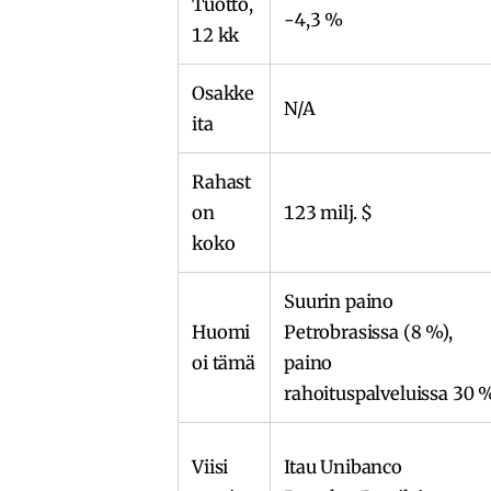
Tuotto,
-4,3 %
12 kk
Osakke
N/A
ita
Rahast
on
123 milj. $
koko
Suurin paino
Huomi
Petrobrasissa (8 %),
oi tämä
paino
rahoituspalveluissa 30 
Viisi
Itau Unibanco