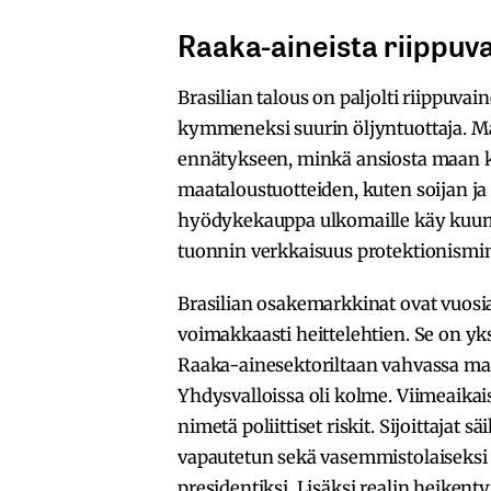
Raaka-aineista riippuva
Brasilian talous on paljolti riippuva
kymmeneksi suurin öljyntuottaja. Maa
ennätykseen, minkä ansiosta maan 
maataloustuotteiden, kuten soijan ja
hyödykekauppa ulkomaille käy kuum
tuonnin verkkaisuus protektionismin
Brasilian osakemarkkinat ovat vuosia
voimakkaasti heittelehtien. Se on yk
Raaka-ainesektoriltaan vahvassa ma
Yhdysvalloissa oli kolme. Viimeaika
nimetä poliittiset riskit. Sijoittajat
vapautetun sekä vasemmistolaiseksi
presidentiksi. Lisäksi realin heikent