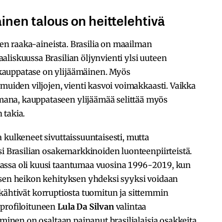
inen talous on heittelehtivä
inen raaka-aineista. Brasilia on maailman
liskuussa Brasilian öljynvienti ylsi uuteen
kauppatase on ylijäämäinen. Myös
 muiden viljojen, vienti kasvoi voimakkaasti. Vaikka
ana, kauppataseen ylijäämää selittää myös
 takia.
 kulkeneet sivuttaissuuntaisesti, mutta
si Brasilian osakemarkkinoiden luonteenpiirteistä.
assa oli kuusi taantumaa vuosina 1996-2019, kun
isen heikon kehityksen yhdeksi syyksi voidaan
 säikähtivät korruptiosta tuomitun ja sittemmin
 profiloituneen
Lula Da Silvan
valintaa
yminen on osaltaan painanut brasilialaisia osakkeita.