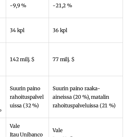
-9,9 %
-21,2 %
34 kpl
36 kpl
142 milj. $
77 milj. $
Suurin paino
Suurin paino raaka-
rahoituspalvel
aineissa (20 %), matalin
uissa (32 %)
rahoituspalveluissa (21 %)
%
Vale
Vale
Itau Unibanco