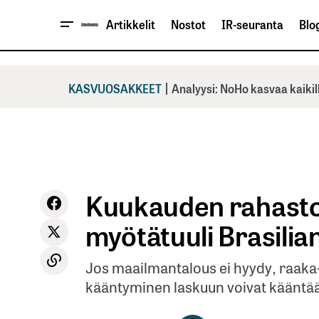
Artikkelit
Nostot
IR-seuranta
Blog
|
KASVUOSAKKEET
Analyysi: NoHo kasvaa kaikil
Kuukauden rahastot
myötätuuli Brasilia
Jos maailmantalous ei hyydy, raaka
kääntyminen laskuun voivat kääntää