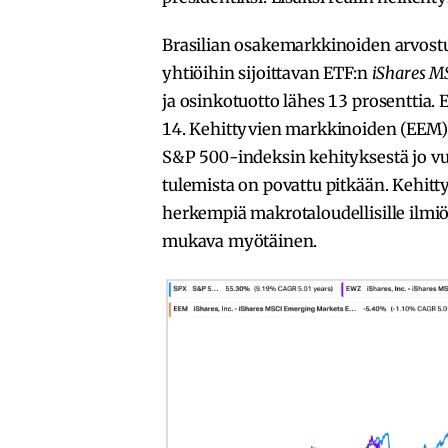
Brasilian osakemarkkinoiden arvostus
yhtiöihin sijoittavan ETF:n
iShares MS
ja osinkotuotto lähes 13 prosenttia
14. Kehittyvien markkinoiden (EEM) j
S&P 500-indeksin kehityksestä jo vu
tulemista on povattu pitkään. Kehitt
herkempiä makrotaloudellisille ilmiöi
mukava myötäinen.