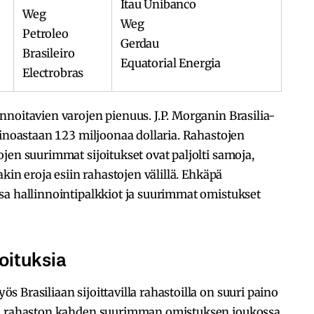
Itau Unibanco
Weg
Weg
Petroleo
Gerdau
Brasileiro
Equatorial Energia
Electrobras
noitavien varojen pienuus. J.P. Morganin Brasilia-
ainoastaan 123 miljoonaa dollaria. Rahastojen
jen suurimmat sijoitukset ovat paljolti samoja,
akin eroja esiin rahastojen välillä. Ehkäpä
sa hallinnointipalkkiot ja suurimmat omistukset
oituksia
 Brasiliaan sijoittavilla rahastoilla on suuri paino
en rahaston kahden suurimman omistuksen joukossa