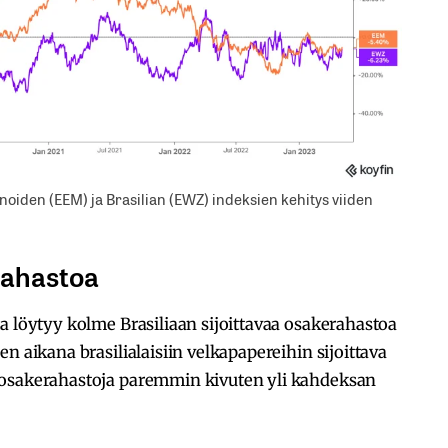
oiden (EEM) ja Brasilian (EWZ) indeksien kehitys viiden
rahastoa
a löytyy kolme Brasiliaan sijoittavaa osakerahastoa
n aikana brasilialaisiin velkapapereihin sijoittava
 osakerahastoja paremmin kivuten yli kahdeksan