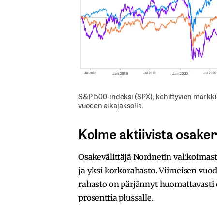
S&P 500-indeksi (SPX), kehittyvien markkin
vuoden aikajaksolla.
Kolme aktiivista osake
Osakevälittäjä Nordnetin valikoimast
ja yksi korkorahasto. Viimeisen vuode
rahasto on pärjännyt huomattavasti
prosenttia plussalle.