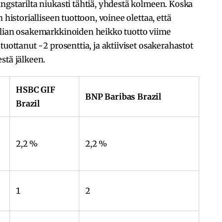
ngstarilta niukasti tähtiä, yhdestä kolmeen. Koska
 historialliseen tuottoon, voinee olettaa, että
ilian osakemarkkinoiden heikko tuotto viime
tuottanut -2 prosenttia, ja aktiiviset osakerahastot
stä jälkeen.
HSBC GIF
BNP Baribas Brazil
Brazil
2,2 %
2,2 %
1
2