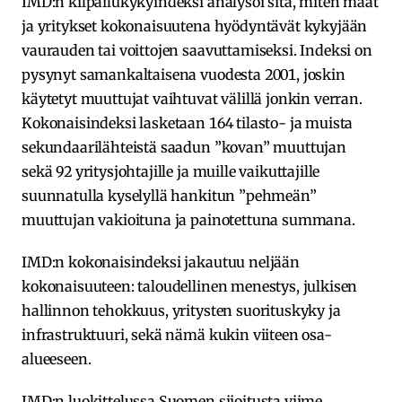
IMD:n kilpailukykyindeksi analysoi sitä, miten maat
ja yritykset kokonaisuutena hyödyntävät kykyjään
vaurauden tai voittojen saavuttamiseksi. Indeksi on
pysynyt samankaltaisena vuodesta 2001, joskin
käytetyt muuttujat vaihtuvat välillä jonkin verran.
Kokonaisindeksi lasketaan 164 tilasto- ja muista
sekundaarilähteistä saadun ”kovan” muuttujan
sekä 92 yritysjohtajille ja muille vaikuttajille
suunnatulla kyselyllä hankitun ”pehmeän”
muuttujan vakioituna ja painotettuna summana.
IMD:n kokonaisindeksi jakautuu neljään
kokonaisuuteen: taloudellinen menestys, julkisen
hallinnon tehokkuus, yritysten suorituskyky ja
infrastruktuuri, sekä nämä kukin viiteen osa-
alueeseen.
IMD:n luokittelussa Suomen sijoitusta viime