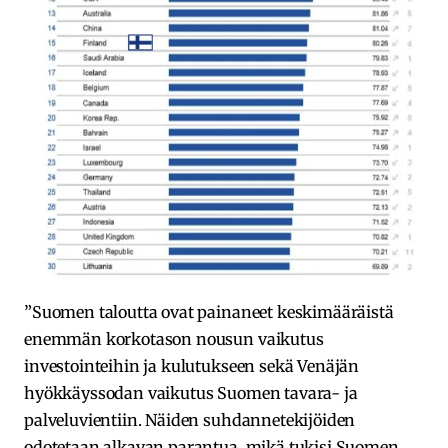
”Suomen taloutta ovat painaneet keskimääräistä
enemmän korkotason nousun vaikutus
investointeihin ja kulutukseen sekä Venäjän
hyökkäyssodan vaikutus Suomen tavara- ja
palveluvientiin. Näiden suhdannetekijöiden
odotetaan alkavan parantua, mikä tukisi Suomen