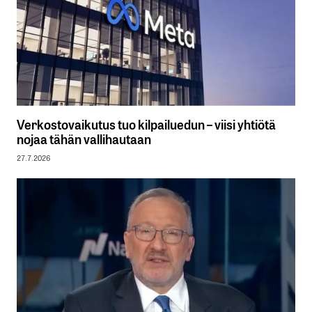
Verkostovaikutus tuo kilpailuedun – viisi yhtiötä
nojaa tähän vallihautaan
27.7.2026