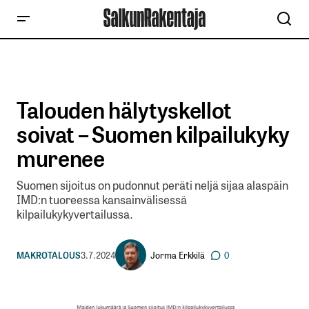
Talouden hälytyskellot
soivat – Suomen kilpailukyky
murenee
Suomen sijoitus on pudonnut peräti neljä sijaa alaspäin
IMD:n tuoreessa kansainvälisessä
kilpailukykyvertailussa.
Jorma Erkkilä
MAKROTALOUS
3.7.2024
0