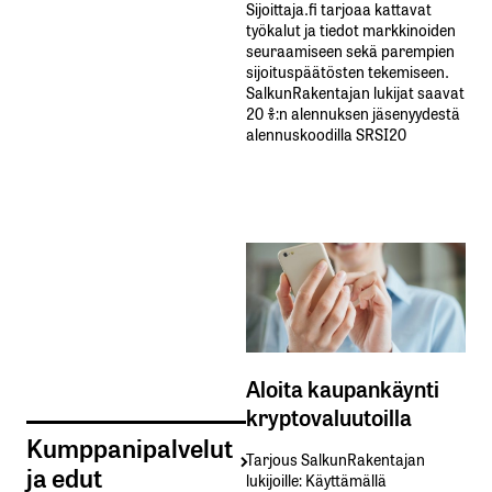
Sijoittaja.fi tarjoaa kattavat
työkalut ja tiedot markkinoiden
seuraamiseen sekä parempien
sijoituspäätösten tekemiseen.
SalkunRakentajan lukijat saavat
20 %:n alennuksen jäsenyydestä
alennuskoodilla SRSI20
Aloita kaupankäynti
kryptovaluutoilla
Kumppanipalvelut
Tarjous SalkunRakentajan
ja edut
lukijoille: Käyttämällä​ ​