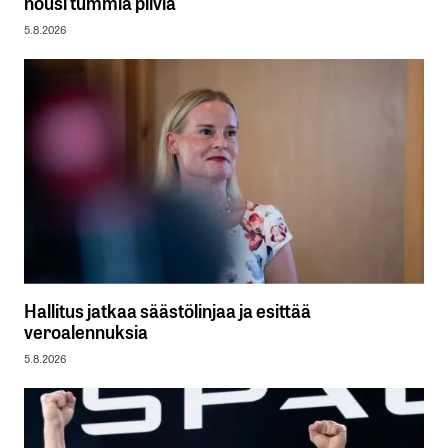
nousi tummia pilviä
5.8.2026
Hallitus jatkaa säästölinjaa ja esittää
veroalennuksia
5.8.2026