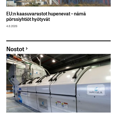
EU:n kaasuvarastot hupenevat – nämä
pörssiyhtiöt hyötyvät
4.8.2026
Nostot