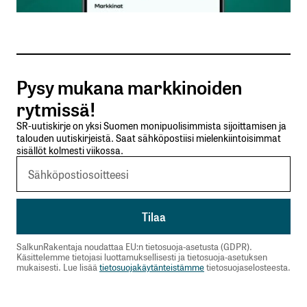
Sähköpostiosoitteesi
*
Tilaa SalkunRakentajan uutiskirje
Pysy mukana markkinoiden
Lähetä kommentti
rytmissä!
SR-uutiskirje on yksi Suomen monipuolisimmista sijoittamisen ja
talouden uutiskirjeistä. Saat sähköpostiisi mielenkiintoisimmat
sisällöt kolmesti viikossa.
SalkunRakentaja noudattaa EU:n tietosuoja-asetusta (GDPR).
Käsittelemme tietojasi luottamuksellisesti ja tietosuoja-asetuksen
mukaisesti. Lue lisää
tietosuojakäytänteistämme
tietosuojaselosteesta.