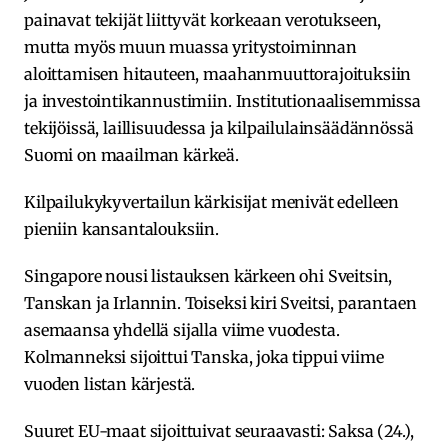
painavat tekijät liittyvät korkeaan verotukseen,
mutta myös muun muassa yritystoiminnan
aloittamisen hitauteen, maahanmuuttorajoituksiin
ja investointikannustimiin. Institutionaalisemmissa
tekijöissä, laillisuudessa ja kilpailulainsäädännössä
Suomi on maailman kärkeä.
Kilpailukykyvertailun kärkisijat menivät edelleen
pieniin kansantalouksiin.
Singapore nousi listauksen kärkeen ohi Sveitsin,
Tanskan ja Irlannin. Toiseksi kiri Sveitsi, parantaen
asemaansa yhdellä sijalla viime vuodesta.
Kolmanneksi sijoittui Tanska, joka tippui viime
vuoden listan kärjestä.
Suuret EU-maat sijoittuivat seuraavasti: Saksa (24.),