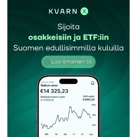
sisään
rekisteröityä
Sähköpostiosoitettasi ei julkaista.
Pakolliset
kentät on merkitty
*
Kommentti
*
Nimesi tai nimimerkkisi
*