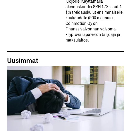
lukijoille: Käyttämällä​ ​
alennuskoodia​ ​SRFI17X,​ ​saat​ ​1
%:n treidauskulut​ ​ensimmäiselle​ ​
kuukaudelle​ ​(50%​ ​alennus).
Coinmotion Oy on
Finanssivalvonnan valvoma
kryptovarapalvelun tarjoaja ja
maksulaitos.
Uusimmat