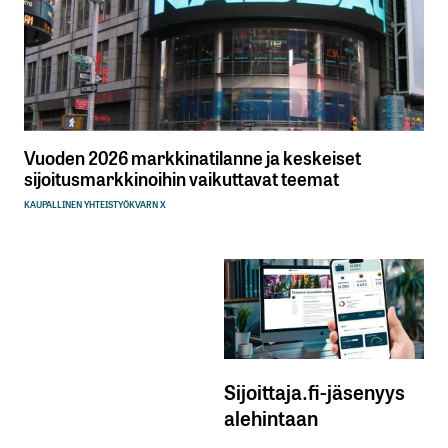
Vuoden 2026 markkinatilanne ja keskeiset
sijoitusmarkkinoihin vaikuttavat teemat
KAUPALLINEN YHTEISTYÖ
KVARN X
Sijoittaja.fi-jäsenyys
alehintaan