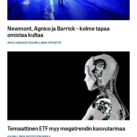
Newmont, Agnico ja Barrick – kolme tapaa
omistaa kultaa
ARVO-OSAKKEET
KAUPALLINEN YHTEISTYÖ
Temaattinen ETF myy megatrendin kasvutarinaa
KAUPALLINEN YHTEISTYÖ
KVARN X