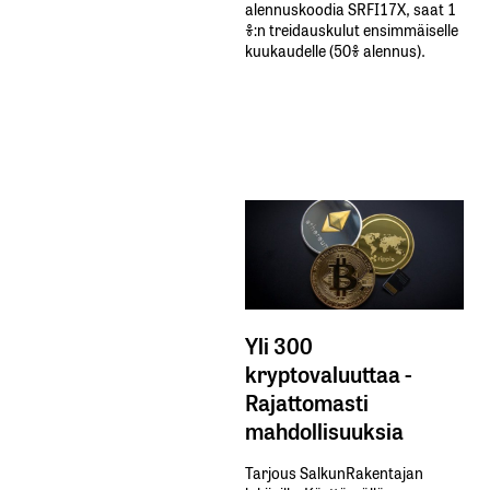
alennuskoodia​ ​SRFI17X,​ ​saat​ ​1
%:n treidauskulut​ ​ensimmäiselle​ ​
kuukaudelle​ ​(50%​ ​alennus).
Yli 300
kryptovaluuttaa -
Rajattomasti
mahdollisuuksia
Tarjous SalkunRakentajan