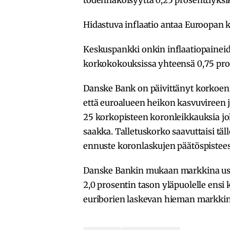
todennäköisyyttä 0,25 prosenttiyksi
Hidastuva inflaatio antaa Euroopan k
Keskuspankki onkin inflaatiopaineide
korkokokouksissa yhteensä 0,75 prose
Danske Bank on päivittänyt korkoen
että euroalueen heikon kasvuvireen 
25 korkopisteen koronleikkauksia j
saakka. Talletuskorko saavuttaisi täl
ennuste koronlaskujen päätöspisteest
Danske Bankin mukaan markkina usko
2,0 prosentin tason yläpuolelle ensi
euriborien laskevan hieman markki