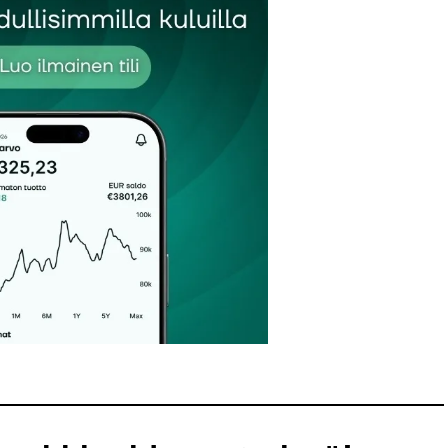
Sähköpostiosoitteesi
*