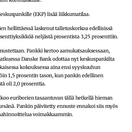
kön koronlaskulle.
eskuspankille (EKP) lisää liikkumatilaa.
n hellittäessä laskenut talletuskorkoa edellisissä
nttiyksikköä neljästä prosentista 3,25 prosenttiin.
nustettaan. Pankki kertoo aamukatsauksessaan,
jatkuessa Danske Bank odottaa nyt keskuspankilta
okaisessa kokouksessa aina ensi syyskuuhun
löin 1,5 prosentin tason, kun pankin edellinen
ä oli 2,0 prosenttia.
o euriborien tasaantuvan tällä hetkellä hieman
 kesänä. Pankin päivitetty ennuste ennakoi siis myös
nahinnoittelua voimakkaammin.