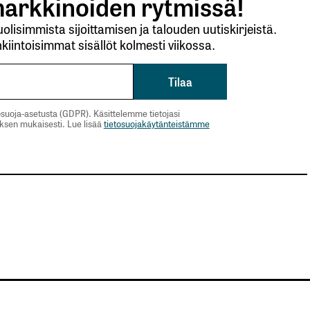
arkkinoiden rytmissä!
lisimmista sijoittamisen ja talouden uutiskirjeistä.
kiintoisimmat sisällöt kolmesti viikossa.
suoja-asetusta (GDPR). Käsittelemme tietojasi
uksen mukaisesti. Lue lisää
tietosuojakäytänteistämme