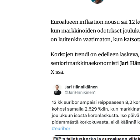
Euroalueen inflaation nousu sai 12 
kun markkinoiden odotukset joulukuu
on kuitenkin vaatimaton, kun katsot
Korkojen trendi on edelleen laskev
seniorimarkkinaekonomisti
Jari Hä
X:ssä.