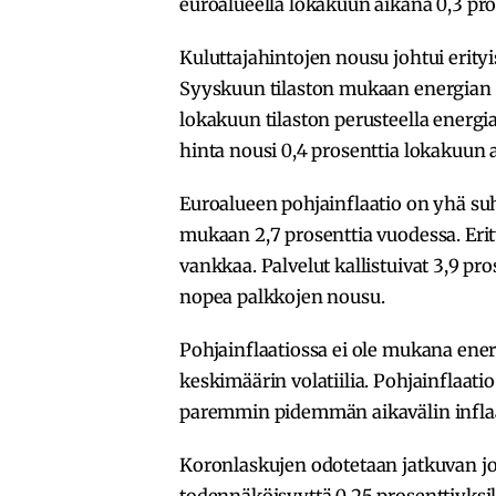
euroalueella lokakuun aikana 0,3 pro
Kuluttajahintojen nousu johtui erity
Syyskuun tilaston mukaan energian h
lokakuun tilaston perusteella energi
hinta nousi 0,4 prosenttia lokakuun 
Euroalueen pohjainflaatio on yhä suh
mukaan 2,7 prosenttia vuodessa. Erity
vankkaa. Palvelut kallistuivat 3,9 pr
nopea palkkojen nousu.
Pohjainflaatiossa ei ole mukana ener
keskimäärin volatiilia. Pohjainflaati
paremmin pidemmän aikavälin inflaa
Koronlaskujen odotetaan jatkuvan jo