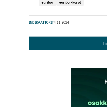
euribor
euribor-korot
INDIKAATTORIT
4.11.2024
L
L
kirj
Sähköpostiosoitettasi ei julkaista.
Pakollis