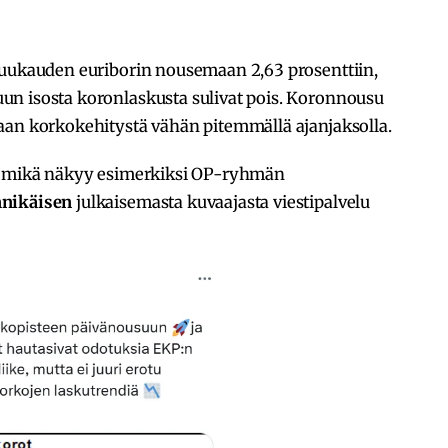
kuukauden euriborin nousemaan 2,63 prosenttiin,
n isosta koronlaskusta sulivat pois. Koronnousu
aan korkokehitystä vähän pitemmällä ajanjaksolla.
a, mikä näkyy esimerkiksi OP-ryhmän
nnikäisen
julkaisemasta kuvaajasta viestipalvelu