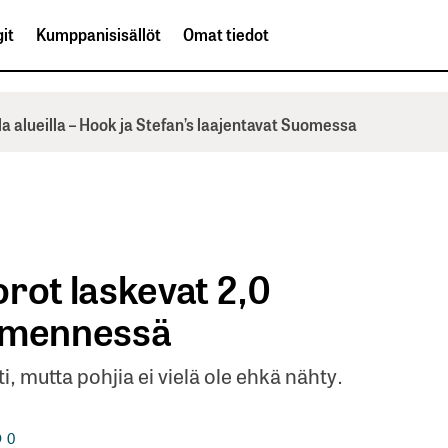
it
Kumppanisisällöt
Omat tiedot
la alueilla – Hook ja Stefan’s laajentavat Suomessa
rot laskevat 2,0
n mennessä
, mutta pohjia ei vielä ole ehkä nähty.
0