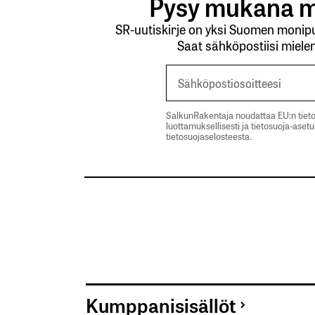
Pysy mukana m
SR-uutiskirje on yksi Suomen monipuo
Saat sähköpostiisi mielen
SalkunRakentaja noudattaa EU:n tieto
luottamuksellisesti ja tietosuoja-aset
tietosuojaselosteesta.
Kumppanisisällöt