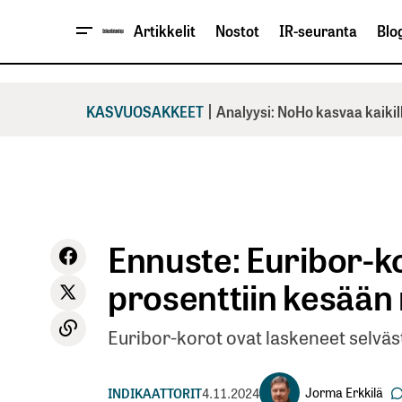
Artikkelit
Nostot
IR-seuranta
Blog
|
KASVUOSAKKEET
Analyysi: NoHo kasvaa kaikil
Ennuste: Euribor-ko
prosenttiin kesää
Euribor-korot ovat laskeneet selvästi
Jorma Erkkilä
INDIKAATTORIT
4.11.2024