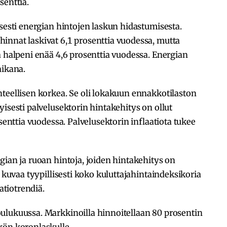
senttia.
isesti energian hintojen laskun hidastumisesta.
innat laskivat 6,1 prosenttia vuodessa, mutta
a halpeni enää 4,6 prosenttia vuodessa. Energian
aikana.
teellisen korkea. Se oli lokakuun ennakkotilaston
isesti palvelusektorin hintakehitys on ollut
osenttia vuodessa. Palvelusektorin inflaatiota tukee
gian ja ruoan hintoja, joiden hintakehitys on
o kuvaa tyypillisesti koko kuluttajahintaindeksikoria
tiotrendiä.
ulukuussa. Markkinoilla hinnoitellaan 80 prosentin