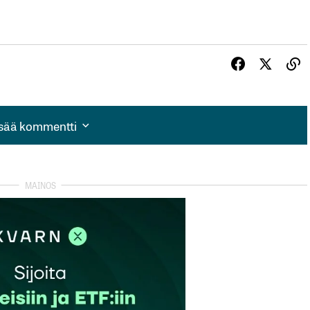
isää kommentti
isää kommentti
autua sisään
rekisteröityä
et kentät on merkitty
*