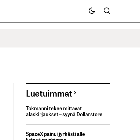
Luetuimmat
Tokmanni tekee mittavat
alaskirjaukset – syynä Dollarstore
SpaceX painui jyrkästi alle
listautumishinnan