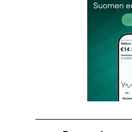
Kommentti
*
Nimesi tai nimimerkkisi
*
Tilaa SalkunRakentajan uutiskirje
Lähetä kommentti