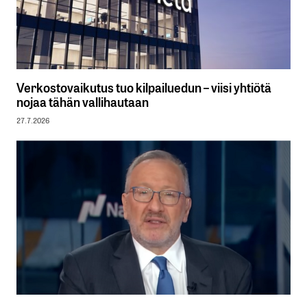
Verkostovaikutus tuo kilpailuedun – viisi yhtiötä
nojaa tähän vallihautaan
27.7.2026