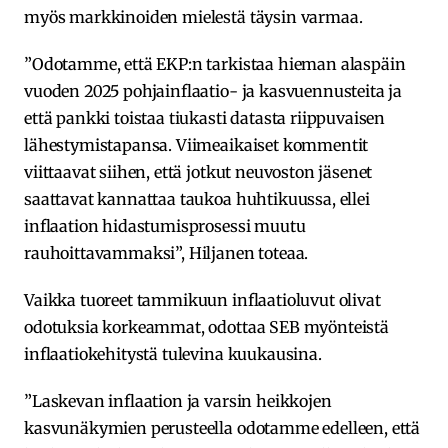
myös markkinoiden mielestä täysin varmaa.
”Odotamme, että EKP:n tarkistaa hieman alaspäin
vuoden 2025 pohjainflaatio- ja kasvuennusteita ja
että pankki toistaa tiukasti datasta riippuvaisen
lähestymistapansa. Viimeaikaiset kommentit
viittaavat siihen, että jotkut neuvoston jäsenet
saattavat kannattaa taukoa huhtikuussa, ellei
inflaation hidastumisprosessi muutu
rauhoittavammaksi”, Hiljanen toteaa.
Vaikka tuoreet tammikuun inflaatioluvut olivat
odotuksia korkeammat, odottaa SEB myönteistä
inflaatiokehitystä tulevina kuukausina.
”Laskevan inflaation ja varsin heikkojen
kasvunäkymien perusteella odotamme edelleen, että