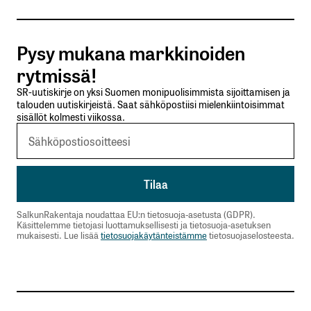
Tilaa SalkunRakentajan uutiskirje
Pysy mukana markkinoiden
Lähetä kommentti
rytmissä!
SR-uutiskirje on yksi Suomen monipuolisimmista sijoittamisen ja
talouden uutiskirjeistä. Saat sähköpostiisi mielenkiintoisimmat
sisällöt kolmesti viikossa.
SalkunRakentaja noudattaa EU:n tietosuoja-asetusta (GDPR).
Käsittelemme tietojasi luottamuksellisesti ja tietosuoja-asetuksen
mukaisesti. Lue lisää
tietosuojakäytänteistämme
tietosuojaselosteesta.