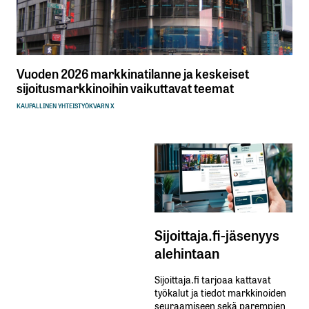
Vuoden 2026 markkinatilanne ja keskeiset
sijoitusmarkkinoihin vaikuttavat teemat
KAUPALLINEN YHTEISTYÖ
KVARN X
Sijoittaja.fi-jäsenyys
alehintaan
Sijoittaja.fi tarjoaa kattavat
työkalut ja tiedot markkinoiden
seuraamiseen sekä parempien