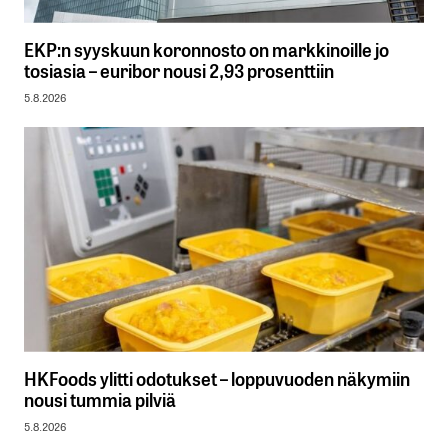
EKP:n syyskuun koronnosto on markkinoille jo
tosiasia – euribor nousi 2,93 prosenttiin
5.8.2026
HKFoods ylitti odotukset – loppuvuoden näkymiin
nousi tummia pilviä
5.8.2026