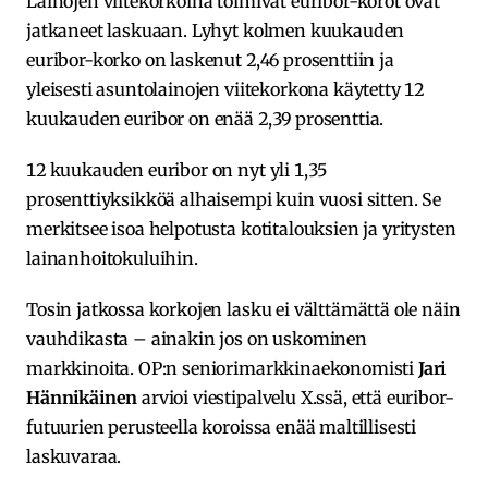
Lainojen viitekorkoina toimivat euribor-korot ovat
jatkaneet laskuaan. Lyhyt kolmen kuukauden
euribor-korko on laskenut 2,46 prosenttiin ja
yleisesti asuntolainojen viitekorkona käytetty 12
kuukauden euribor on enää 2,39 prosenttia.
12 kuukauden euribor on nyt yli 1,35
prosenttiyksikköä alhaisempi kuin vuosi sitten. Se
merkitsee isoa helpotusta kotitalouksien ja yritysten
lainanhoitokuluihin.
Tosin jatkossa korkojen lasku ei välttämättä ole näin
vauhdikasta – ainakin jos on uskominen
markkinoita. OP:n seniorimarkkinaekonomisti
Jari
Hännikäinen
arvioi viestipalvelu X.ssä, että euribor-
futuurien perusteella koroissa enää maltillisesti
laskuvaraa.