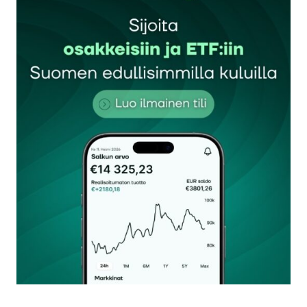
Sähköpostiosoitettasi ei julkaista.
Pakolliset
kentät on merkitty
*
Kommentti
*
Nimesi tai nimimerkkisi
*
Sähköpostiosoitteesi
*