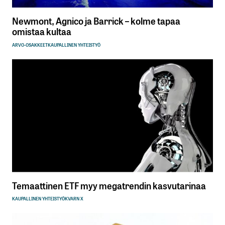
Newmont, Agnico ja Barrick – kolme tapaa
omistaa kultaa
ARVO-OSAKKEET
KAUPALLINEN YHTEISTYÖ
Temaattinen ETF myy megatrendin kasvutarinaa
KAUPALLINEN YHTEISTYÖ
KVARN X