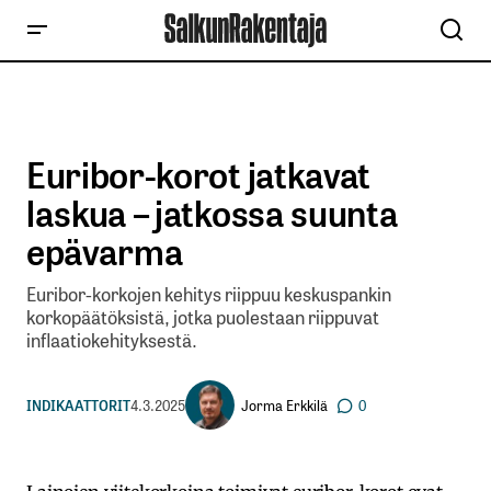
Euribor-korot jatkavat
laskua – jatkossa suunta
epävarma
Euribor-korkojen kehitys riippuu keskuspankin
korkopäätöksistä, jotka puolestaan riippuvat
inflaatiokehityksestä.
Jorma Erkkilä
INDIKAATTORIT
4.3.2025
0