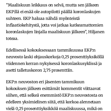
”Maaliskuun leikkaus on selvä, mutta sen jälkeen
EKP:llä ei enää ole autopilotti päällä koronlaskujen
suhteen. EKP haluaa nähdä myönteistä
inflaatiokehitystä, jotta voi jatkaa katkeamattomien
koronlaskujen linjalla maaliskuun jälkeen”, Hiljanen
toteaa.
Edellisessä kokouksessaan tammikuussa EKP:n
neuvosto laski ohjauskorkoja 0,25 prosenttiyksiköllä
viidennen kerran nykyisessä koronlaskusyklissä ja
asetti talletuskoron 2,75 prosenttiin.
EKP:n neuvoston eri jäsenten tammikuun
kokouksen jälkeen esittämät kommentit viittaavat
siihen, että selkeä enemmistö EKP:n neuvostosta on
edelleen yksimielinen siitä, että korkoa alennetaan
vielä 0,25 prosenttiyksikköä maaliskuussa, mikä on