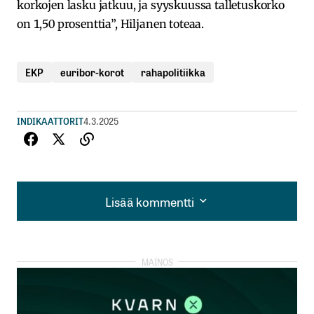
korkojen lasku jatkuu, ja syyskuussa talletuskorko
on 1,50 prosenttia”, Hiljanen toteaa.
EKP
euribor-korot
rahapolitiikka
INDIKAATTORIT
4.3.2025
Lisää kommentti
Lisää kommentti
kirjautua
sisään
rekisteröityä