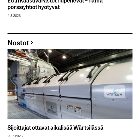
EU:n kaasuvarastot hupenevat – nämä
pörssiyhtiöt hyötyvät
4.8.2026
Nostot
Sijoittajat ottavat aikalisää Wärtsilässä
29.7.2026