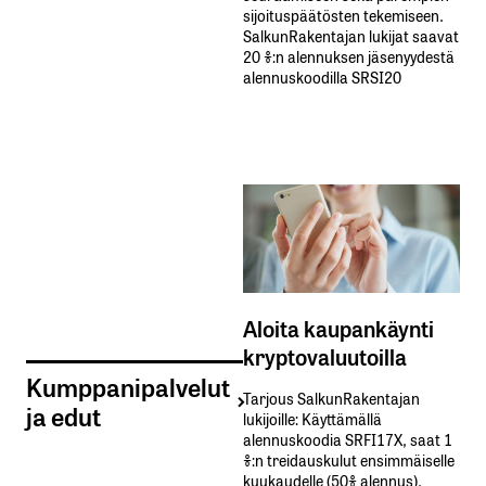
sijoituspäätösten tekemiseen.
SalkunRakentajan lukijat saavat
20 %:n alennuksen jäsenyydestä
alennuskoodilla SRSI20
Aloita kaupankäynti
kryptovaluutoilla
Kumppanipalvelut
Tarjous SalkunRakentajan
ja edut
lukijoille: Käyttämällä​ ​
alennuskoodia​ ​SRFI17X,​ ​saat​ ​1
%:n treidauskulut​ ​ensimmäiselle​ ​
kuukaudelle​ ​(50%​ ​alennus).