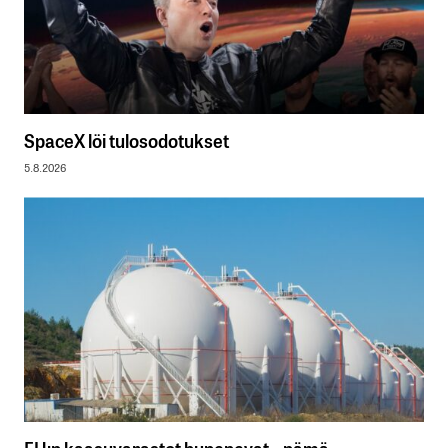
SpaceX löi tulosodotukset
5.8.2026