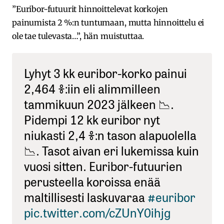
”Euribor-futuurit hinnoittelevat korkojen
painumista 2 %:n tuntumaan, mutta hinnoittelu ei
ole tae tulevasta…”, hän muistuttaa.
Lyhyt 3 kk euribor-korko painui
2,464 %:iin eli alimmilleen
tammikuun 2023 jälkeen 📉.
Pidempi 12 kk euribor nyt
niukasti 2,4 %:n tason alapuolella
📉. Tasot aivan eri lukemissa kuin
vuosi sitten. Euribor-futuurien
perusteella koroissa enää
maltillisesti laskuvaraa
#euribor
pic.twitter.com/cZUnY0ihjg