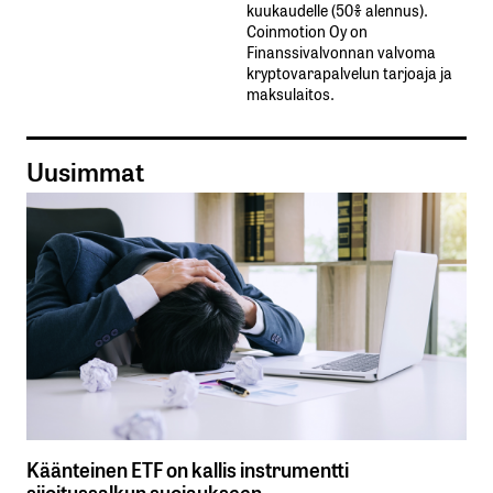
kuukaudelle​ ​(50%​ ​alennus).
Coinmotion Oy on
Finanssivalvonnan valvoma
kryptovarapalvelun tarjoaja ja
maksulaitos.
Uusimmat
Käänteinen ETF on kallis instrumentti
sijoitussalkun suojaukseen