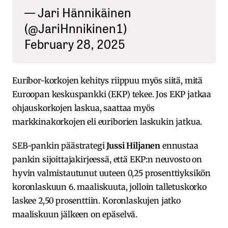
— Jari Hännikäinen
(@JariHnnikinen1)
February 28, 2025
Euribor-korkojen kehitys riippuu myös siitä, mitä
Euroopan keskuspankki (EKP) tekee. Jos EKP jatkaa
ohjauskorkojen laskua, saattaa myös
markkinakorkojen eli euriborien laskukin jatkua.
SEB-pankin päästrategi
Jussi Hiljanen
ennustaa
pankin sijoittajakirjeessä, että EKP:n neuvosto on
hyvin valmistautunut uuteen 0,25 prosenttiyksikön
koronlaskuun 6. maaliskuuta, jolloin talletuskorko
laskee 2,50 prosenttiin. Koronlaskujen jatko
maaliskuun jälkeen on epäselvä.