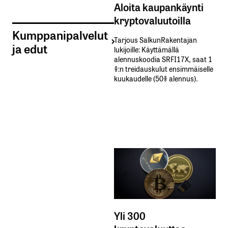
Aloita kaupankäynti
kryptovaluutoilla
Kumppanipalvelut
Tarjous SalkunRakentajan
ja edut
lukijoille: Käyttämällä​ ​
alennuskoodia​ ​SRFI17X,​ ​saat​ ​1
%:n treidauskulut​ ​ensimmäiselle​ ​
kuukaudelle​ ​(50%​ ​alennus).
Yli 300