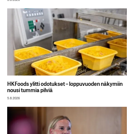
HKFoods ylitti odotukset – loppuvuoden näkymiin
nousi tummia pilviä
5.8.2026