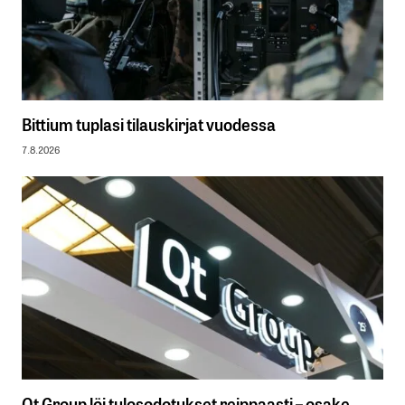
Bittium tuplasi tilauskirjat vuodessa
7.8.2026
Qt Group löi tulosodotukset reippaasti – osake