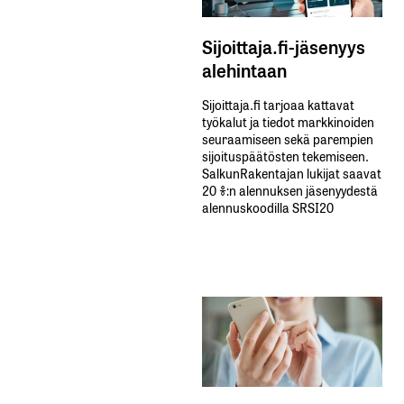
Sijoittaja.fi-jäsenyys
alehintaan
Sijoittaja.fi tarjoaa kattavat
työkalut ja tiedot markkinoiden
seuraamiseen sekä parempien
sijoituspäätösten tekemiseen.
SalkunRakentajan lukijat saavat
20 %:n alennuksen jäsenyydestä
alennuskoodilla SRSI20