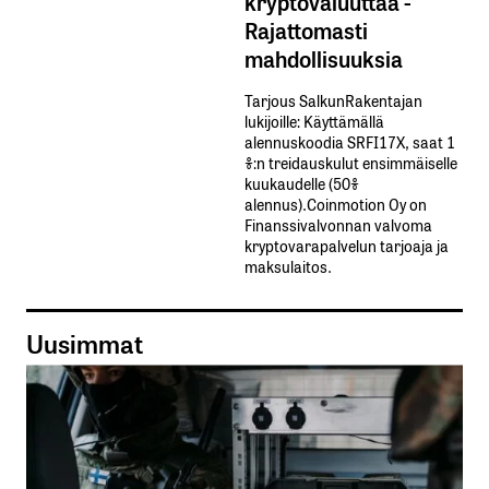
kryptovaluuttaa -
Rajattomasti
mahdollisuuksia
Tarjous SalkunRakentajan
lukijoille: Käyttämällä​ ​
alennuskoodia​ ​SRFI17X,​ ​saat​ ​1
%:n treidauskulut​ ​ensimmäiselle​ ​
kuukaudelle​ ​(50%​ ​
alennus).Coinmotion Oy on
Finanssivalvonnan valvoma
kryptovarapalvelun tarjoaja ja
maksulaitos.
Uusimmat