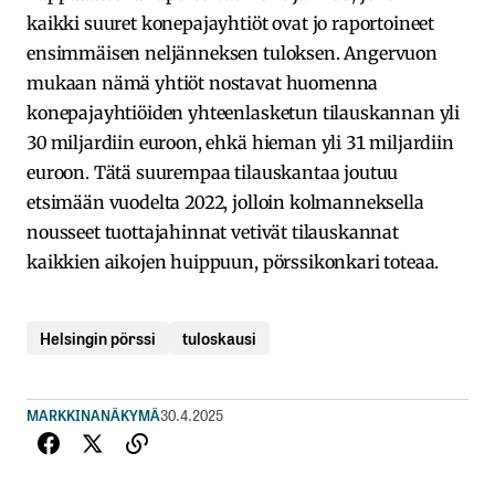
kaikki suuret konepajayhtiöt ovat jo raportoineet
ensimmäisen neljänneksen tuloksen. Angervuon
mukaan nämä yhtiöt nostavat huomenna
konepajayhtiöiden yhteenlasketun tilauskannan yli
30 miljardiin euroon, ehkä hieman yli 31 miljardiin
euroon. Tätä suurempaa tilauskantaa joutuu
etsimään vuodelta 2022, jolloin kolmanneksella
nousseet tuottajahinnat vetivät tilauskannat
kaikkien aikojen huippuun, pörssikonkari toteaa.
Helsingin pörssi
tuloskausi
MARKKINANÄKYMÄ
30.4.2025