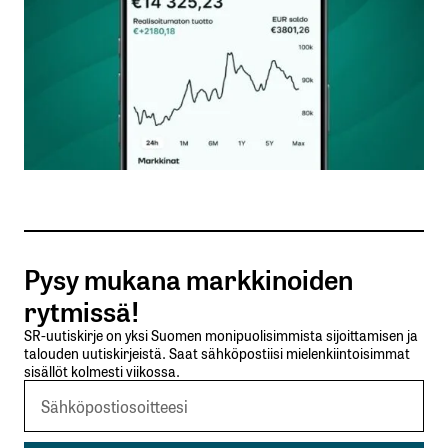
Nimesi tai nimimerkkisi
*
Sähköpostiosoitteesi
*
Tilaa SalkunRakentajan uutiskirje
Pysy mukana markkinoiden
Lähetä kommentti
rytmissä!
SR-uutiskirje on yksi Suomen monipuolisimmista sijoittamisen ja
talouden uutiskirjeistä. Saat sähköpostiisi mielenkiintoisimmat
sisällöt kolmesti viikossa.