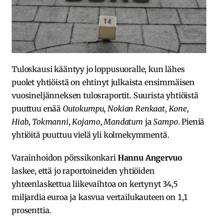
Tuloskausi kääntyy jo loppusuoralle, kun lähes
puolet yhtiöistä on ehtinyt julkaista ensimmäisen
vuosineljänneksen tulosraportit. Suurista yhtiöistä
puuttuu enää
Outokumpu
,
Nokian Renkaat
,
Kone
,
Hiab
,
Tokmanni
,
Kojamo
,
Mandatum
ja
Sampo
. Pieniä
yhtiöitä puuttuu vielä yli kolmekymmentä.
Varainhoidon pörssikonkari
Hannu Angervuo
laskee, että jo raportoineiden yhtiöiden
yhteenlaskettua liikevaihtoa on kertynyt 34,5
miljardia euroa ja kasvua vertailukauteen on 1,1
prosenttia.