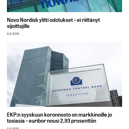
Novo Nordisk ylitti odotukset – ei riittänyt
sijoittajille
6.8.2026
EKP:n syyskuun koronnosto on markkinoille jo
tosiasia – euribor nousi 2,93 prosenttiin
5.8.2026