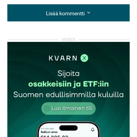
Lisää kommentti
Lisää kommentti
kirjautua
sisään
rekisteröityä
Sähköpostiosoitettasi ei julkaista.
Pakolliset
kentät on merkitty
*
Kommentti
*