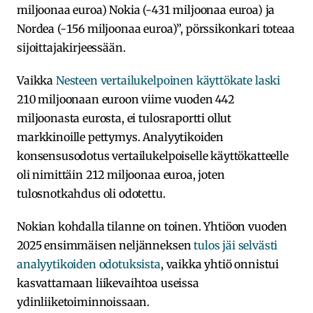
miljoonaa euroa) Nokia (-431 miljoonaa euroa) ja
Nordea (-156 miljoonaa euroa)”, pörssikonkari toteaa
sijoittajakirjeessään.
Vaikka
Nesteen vertailukelpoinen käyttökate laski
210 miljoonaan euroon viime vuoden 442
miljoonasta eurosta, ei tulosraportti ollut
markkinoille pettymys. Analyytikoiden
konsensusodotus vertailukelpoiselle käyttökatteelle
oli nimittäin 212 miljoonaa euroa, joten
tulosnotkahdus oli odotettu.
Nokian kohdalla tilanne on toinen. Yhtiöon vuoden
2025 ensimmäisen neljänneksen
tulos jäi selvästi
analyytikoiden odotuksista
, vaikka yhtiö onnistui
kasvattamaan liikevaihtoa useissa
ydinliiketoiminnoissaan.