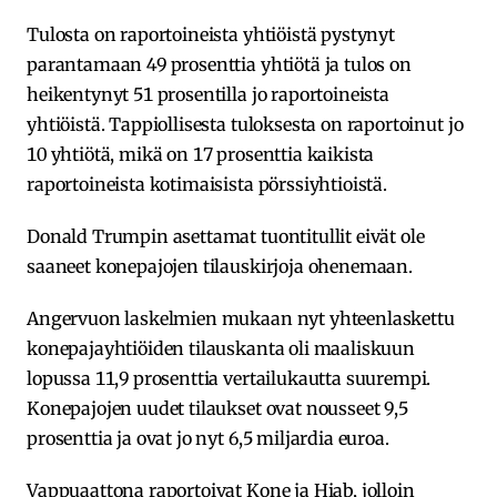
Tulosta on raportoineista yhtiöistä pystynyt
parantamaan 49 prosenttia yhtiötä ja tulos on
heikentynyt 51 prosentilla jo raportoineista
yhtiöistä. Tappiollisesta tuloksesta on raportoinut jo
10 yhtiötä, mikä on 17 prosenttia kaikista
raportoineista kotimaisista pörssiyhtioistä.
Donald Trumpin asettamat tuontitullit eivät ole
saaneet konepajojen tilauskirjoja ohenemaan.
Angervuon laskelmien mukaan nyt yhteenlaskettu
konepajayhtiöiden tilauskanta oli maaliskuun
lopussa 11,9 prosenttia vertailukautta suurempi.
Konepajojen uudet tilaukset ovat nousseet 9,5
prosenttia ja ovat jo nyt 6,5 miljardia euroa.
Vappuaattona raportoivat Kone ja Hiab, jolloin