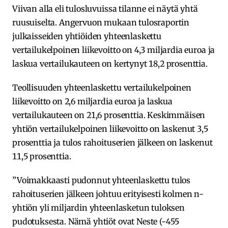
Viivan alla eli tulosluvuissa tilanne ei näytä yhtä
ruusuiselta. Angervuon mukaan tulosraportin
julkaisseiden yhtiöiden yhteenlaskettu
vertailukelpoinen liikevoitto on 4,3 miljardia euroa ja
laskua vertailukauteen on kertynyt 18,2 prosenttia.
Teollisuuden yhteenlaskettu vertailukelpoinen
liikevoitto on 2,6 miljardia euroa ja laskua
vertailukauteen on 21,6 prosenttia. Keskimmäisen
yhtiön vertailukelpoinen liikevoitto on laskenut 3,5
prosenttia ja tulos rahoituserien jälkeen on laskenut
11,5 prosenttia.
”Voimakkaasti pudonnut yhteenlaskettu tulos
rahoituserien jälkeen johtuu erityisesti kolmen n-
yhtiön yli miljardin yhteenlasketun tuloksen
pudotuksesta. Nämä yhtiöt ovat Neste (-455