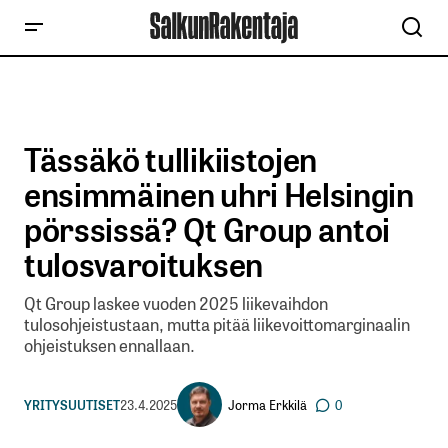
Tässäkö tullikiistojen
ensimmäinen uhri Helsingin
pörssissä? Qt Group antoi
tulosvaroituksen
Qt Group laskee vuoden 2025 liikevaihdon
tulosohjeistustaan, mutta pitää liikevoittomarginaalin
ohjeistuksen ennallaan.
Jorma Erkkilä
YRITYSUUTISET
23.4.2025
0