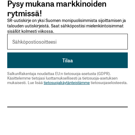
Pysy mukana markkinoiden
Lähetä kommentti
rytmissä!
SR-uutiskirje on yksi Suomen monipuolisimmista sijoittamisen ja
talouden uutiskirjeistä. Saat sähköpostiisi mielenkiintoisimmat
sisällöt kolmesti viikossa.
SalkunRakentaja noudattaa EU:n tietosuoja-asetusta (GDPR).
Käsittelemme tietojasi luottamuksellisesti ja tietosuoja-asetuksen
mukaisesti. Lue lisää
tietosuojakäytänteistämme
tietosuojaselosteesta.