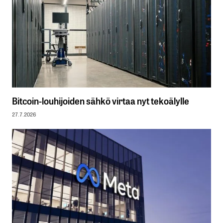
Bitcoin-louhijoiden sähkö virtaa nyt tekoälylle
27.7.2026