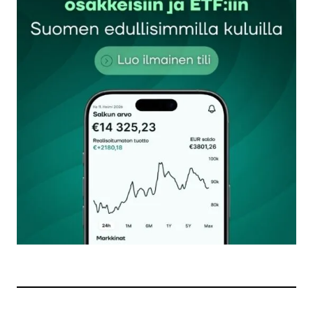
Sähköpostiosoitettasi ei julkaista.
Pakolliset
kentät on merkitty
*
Kommentti
*
Nimesi tai nimimerkkisi
*
Sähköpostiosoitteesi
*
Tilaa SalkunRakentajan uutiskirje