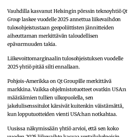
Vauhdilla kasvanut Helsingin pörssin teknoyhtiö
Qt
Group
laskee vuodelle 2025 annettua liikevaihdon
tulosohjeistustaan geopoliittisten jännitteiden
aiheuttaman merkittävän taloudellisen
epävarmuuden takia.
Liikevoittomarginaalin tulosohjeistuksen vuodelle
2025 yhtiö pitää silti ennallaan.
Pohjois-Amerikka on Qt Groupille merkittävä
markkina. Vaikka ohjelmistotuotteet ovatkin USA:n
määräämien tullien ulkopuolella, sen
jakelulisenssitulot kärsivät kuitenkin väistämättä,
kun lopputuotteiden vienti USA:han notkahtaa.
Uusissa näkymissään yhtiö arvioi, että sen koko
vuoden 2025 liikevaihto kasvaa vertailukelpoisin