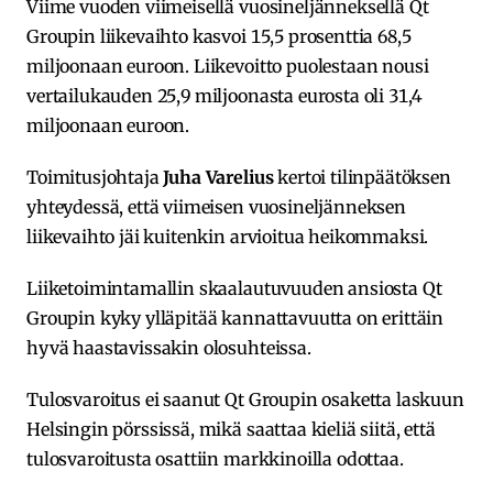
Viime vuoden viimeisellä vuosineljänneksellä Qt
Groupin liikevaihto kasvoi 15,5 prosenttia 68,5
miljoonaan euroon. Liikevoitto puolestaan nousi
vertailukauden 25,9 miljoonasta eurosta oli 31,4
miljoonaan euroon.
Toimitusjohtaja
Juha Varelius
kertoi tilinpäätöksen
yhteydessä, että viimeisen vuosineljänneksen
liikevaihto jäi kuitenkin arvioitua heikommaksi.
Liiketoimintamallin skaalautuvuuden ansiosta Qt
Groupin kyky ylläpitää kannattavuutta on erittäin
hyvä haastavissakin olosuhteissa.
Tulosvaroitus ei saanut Qt Groupin osaketta laskuun
Helsingin pörssissä, mikä saattaa kieliä siitä, että
tulosvaroitusta osattiin markkinoilla odottaa.