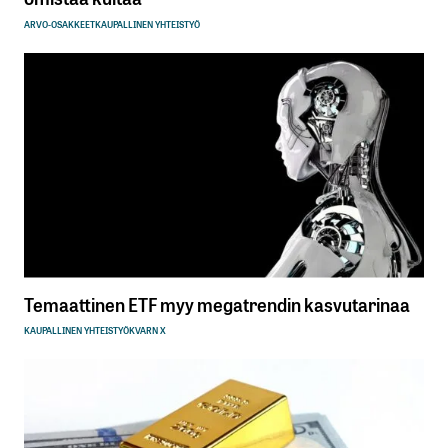
ARVO-OSAKKEET
KAUPALLINEN YHTEISTYÖ
Temaattinen ETF myy megatrendin kasvutarinaa
KAUPALLINEN YHTEISTYÖ
KVARN X