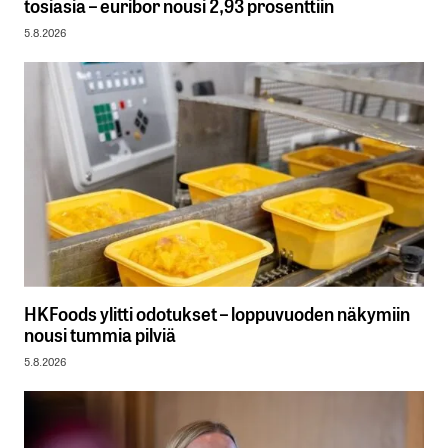
tosiasia – euribor nousi 2,93 prosenttiin
5.8.2026
HKFoods ylitti odotukset – loppuvuoden näkymiin
nousi tummia pilviä
5.8.2026