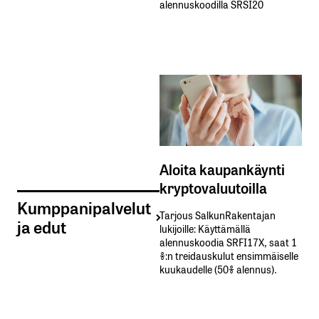
alennuskoodilla SRSI20
Aloita kaupankäynti
kryptovaluutoilla
Kumppanipalvelut
Tarjous SalkunRakentajan
ja edut
lukijoille: Käyttämällä​ ​
alennuskoodia​ ​SRFI17X,​ ​saat​ ​1
%:n treidauskulut​ ​ensimmäiselle​ ​
kuukaudelle​ ​(50%​ ​alennus).