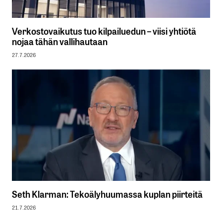
Verkostovaikutus tuo kilpailuedun – viisi yhtiötä
nojaa tähän vallihautaan
27.7.2026
Seth Klarman: Tekoälyhuumassa kuplan piirteitä
21.7.2026