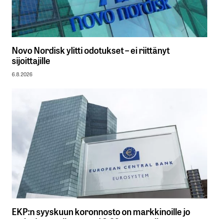
Novo Nordisk ylitti odotukset – ei riittänyt
sijoittajille
6.8.2026
EKP:n syyskuun koronnosto on markkinoille jo