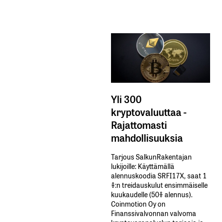
Yli 300
kryptovaluuttaa -
Rajattomasti
mahdollisuuksia
Tarjous SalkunRakentajan
lukijoille: Käyttämällä​ ​
alennuskoodia​ ​SRFI17X,​ ​saat​ ​1
%:n treidauskulut​ ​ensimmäiselle​ ​
kuukaudelle​ ​(50%​ ​alennus).
Coinmotion Oy on
Finanssivalvonnan valvoma