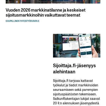
Vuoden 2026 markkinatilanne ja keskeiset
sijoitusmarkkinoihin vaikuttavat teemat
KAUPALLINEN YHTEISTYÖ
KVARN X
Sijoittaja.fi-jäsenyys
alehintaan
Sijoittaja.fi tarjoaa kattavat
työkalut ja tiedot markkinoiden
seuraamiseen sekä parempien
sijoituspäätösten tekemiseen.
SalkunRakentajan lukijat saavat
20 %:n alennuksen jäsenyydestä