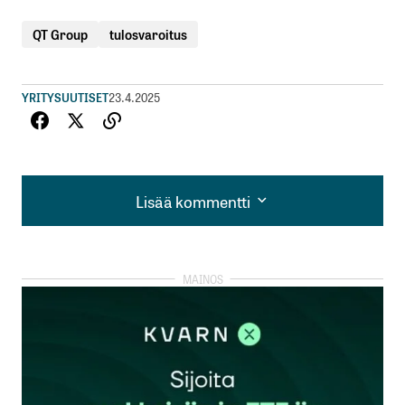
QT Group
tulosvaroitus
YRITYSUUTISET
23.4.2025
Lisää kommentti
Lisää kommentti
kirjautua
sisään
rekisteröityä