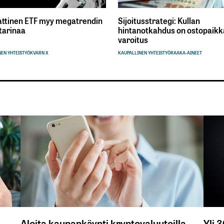
ttinen ETF myy megatrendin
Sijoitusstrategi: Kullan
tarinaa
hintanotkahdus on ostopaikka
varoitus
EN YHTEISTYÖ
KVARN X
KAUPALLINEN YHTEISTYÖ
RAAKA-AINEET
Aloita kaupankäynti kryptovaluutoilla
Yli 