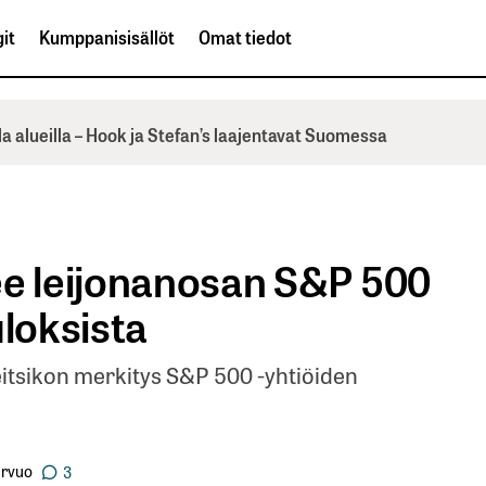
it
Kumppanisisällöt
Omat tiedot
la alueilla – Hook ja Stefan’s laajentavat Suomessa
ee leijonanosan S&P 500
uloksista
eitsikon merkitys S&P 500 -yhtiöiden
rvuo
3