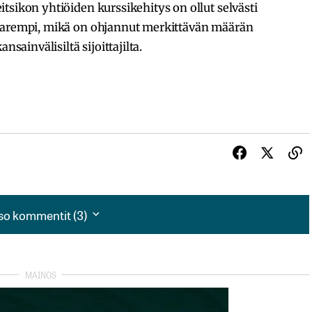
tsikon yhtiöiden kurssikehitys on ollut selvästi
 parempi, mikä on ohjannut merkittävän määrän
nsainvälisiltä sijoittajilta.
so kommentit (3)
so kommentit (3)
.
 todennäköisesti tulee muuttamaan paljon asioita.
on vahvat taseet. Jää nähtäväksi onko yhtiöillä riittävästi