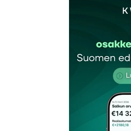
kannattavaa kasvua jatkossa, toistaiseksi ky
Ajatusleikkinä ja hyvin huonona vertailuk
yhtiöiden asema. Silloin niistä käytettiin
Mitenköhän paljon noista uusista sijoituk
Käsittääkseni siinä ainoa päätöksenteon k
Petri Pölönen
27.7.2025 at 11:20
Vastaa
Yksikin neutraali uutinen vaikka Nvidian 
sijoittajat ovat lyöneet velkarahaa sijoituk
NVIDIA’s current price-to-earnings (P/E) ra
Teut_arj
28.7.2025 at 15:07
Vastaa