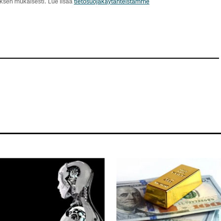
uksen mukaisesti. Lue lisää
tietosuojakäytänteistämme
Sähköpostiosoitteesi
*