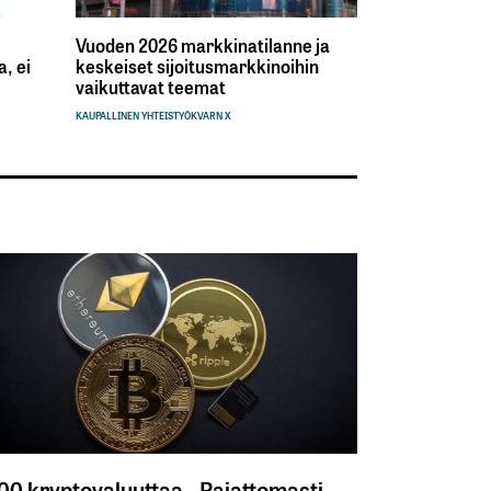
Vuoden 2026 markkinatilanne ja
, ei
keskeiset sijoitusmarkkinoihin
vaikuttavat teemat
KAUPALLINEN YHTEISTYÖ
KVARN X
300 kryptovaluuttaa - Rajattomasti