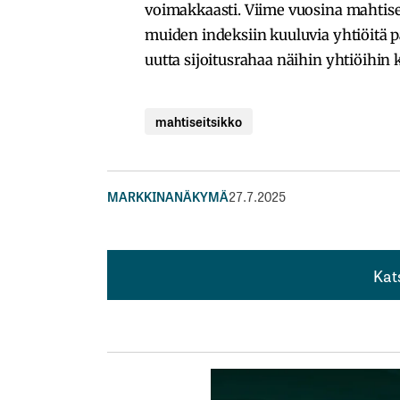
voimakkaasti. Viime vuosina mahtisei
muiden indeksiin kuuluvia yhtiöitä
uutta sijoitusrahaa näihin yhtiöihin ka
mahtiseitsikko
MARKKINANÄKYMÄ
27.7.2025
Kat
Kat
Herättävä juttu, kiitos siitä.
Kyllä tuo kieltämättä herättää kysymyksiä
Puolijohteita tarvitaan kaikkialla tekoäly
Kaiken lisäksi Magnificent Seven yhtiöillä 