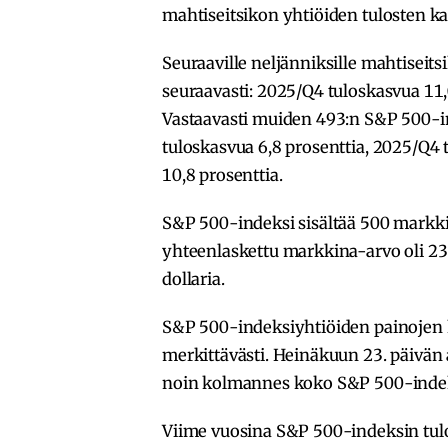
mahtiseitsikon yhtiöiden tulosten ka
Seuraaville neljänniksille mahtiseit
seuraavasti: 2025/Q4 tuloskasvua 11,
Vastaavasti muiden 493:n S&P 500-in
tuloskasvua 6,8 prosenttia, 2025/Q4 
10,8 prosenttia.
S&P 500-indeksi sisältää 500 markki
yhteenlaskettu markkina-arvo oli 23
dollaria.
S&P 500-indeksiyhtiöiden painojen 
merkittävästi. Heinäkuun 23. päivä
noin kolmannes koko S&P 500-indek
Viime vuosina S&P 500-indeksin tul