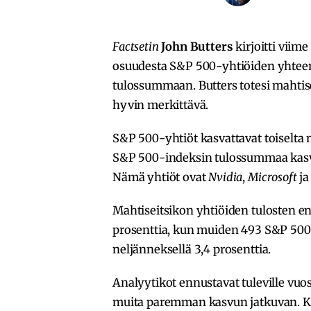
Factsetin
John Butters
kirjoitti viim
osuudesta S&P 500-yhtiöiden yhtee
tulossummaan. Butters totesi mahtise
hyvin merkittävä.
S&P 500-yhtiöt kasvattavat toiselta n
S&P 500-indeksin tulossummaa kasva
Nämä yhtiöt ovat
Nvidia
,
Microsoft
j
Mahtiseitsikon yhtiöiden tulosten en
prosenttia, kun muiden 493 S&P 500
neljänneksellä 3,4 prosenttia.
Analyytikot ennustavat tuleville vuo
muita paremman kasvun jatkuvan. K