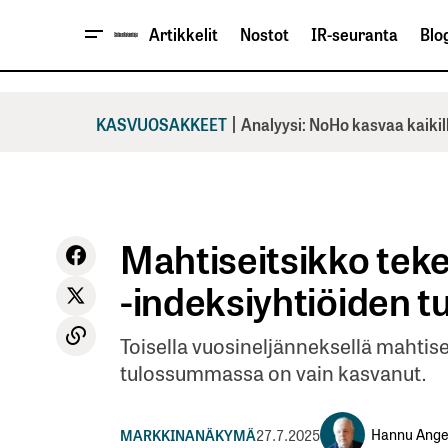
Artikkelit
Nostot
IR-seuranta
Blog
|
KASVUOSAKKEET
Analyysi: NoHo kasvaa kaikil
Mahtiseitsikko tek
-indeksiyhtiöiden t
Toisella vuosineljänneksellä mahtis
tulossummassa on vain kasvanut.
Hannu Ange
MARKKINANÄKYMÄ
27.7.2025