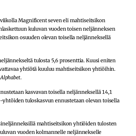
e viikolla Magnificent seven eli mahtiseitsikon
nlaskettuun kuluvan vuoden toisen neljänneksen
itsikon osuuden olevan toisella neljänneksellä
eljännekseltä tulosta 5,6 prosenttia. Kuusi eniten
ttavaa yhtiötä kuuluu mahtiseitsikon yhtiöihin.
a
Alphabet
.
nustetaan kasvavan toisella neljänneksellä 14,1
-yhtöiden tuloskasvun ennustetaan olevan toisella
sineljänneksillä mahtiseitsikon yhtiöiden tulosten
uluvan vuoden kolmannelle neljännekselle