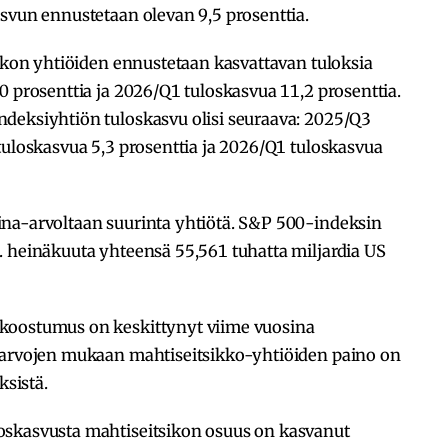
svun ennustetaan olevan 9,5 prosenttia.
sikon yhtiöiden ennustetaan kasvattavan tuloksia
0 prosenttia ja 2026/Q1 tuloskasvua 11,2 prosenttia.
deksiyhtiön tuloskasvu olisi seuraava: 2025/Q3
tuloskasvua 5,3 prosenttia ja 2026/Q1 tuloskasvua
na-arvoltaan suurinta yhtiötä. S&P 500-indeksin
. heinäkuuta yhteensä 55,561 tuhatta miljardia US
koostumus on keskittynyt viime vuosina
n arvojen mukaan mahtiseitsikko-yhtiöiden paino on
sistä.
oskasvusta mahtiseitsikon osuus on kasvanut