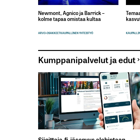
Newmont, Agnico ja Barrick –
Temaa
kolme tapaa omistaa kultaa
kasvu
ARVO-OSAKKEET
KAUPALLINEN YHTEISTYÖ
KAUPALLIN
Kumppanipalvelut ja edut
Sijoittaja.fi-jäsenyys alehintaan