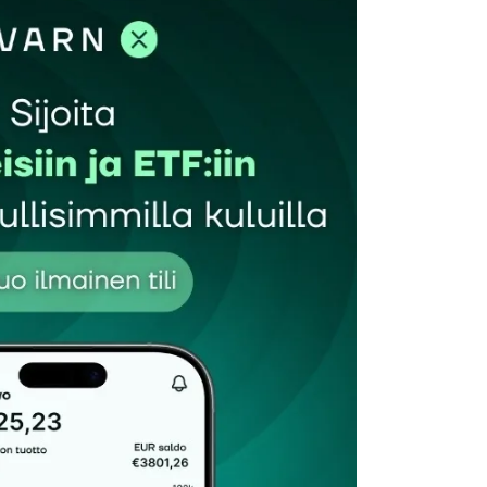
seiset yhtiöt ovat olleet loistavia sijoituksia.
ohteena voisi olla vuosikymmenten takainen isojen öljy-
 lempinimeä:”Seitsemän Sisarta.”
sista on tehty automaattisella kaupankäynnillä?
riteeri on osakkeen hinta.
tuloksesta saa kurssit romahtamaan ja miten paljon
siinsa.
tio is approximately 55.3.