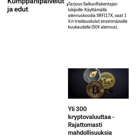
Kumppanipalvelut
Tarjous SalkunRakentajan
ja edut
lukijoille: Käyttämällä​ ​
alennuskoodia​ ​SRFI17X,​ ​saat​ ​1
%:n treidauskulut​ ​ensimmäiselle​ ​
kuukaudelle​ ​(50%​ ​alennus).
Yli 300
kryptovaluuttaa -
Rajattomasti
mahdollisuuksia