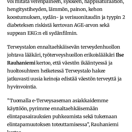
voi mitata verenpaineen, sykkeen, happisaturaation,
hengitystiheyden, lämmön, painon, kehon
koostumuksen, sydän- ja verisuonitaudin ja tyypin 2
diabeteksen riskistä kertovan AGE-arvon sekä
suppean EKG:n eli sydänfilmin.
Terveystalon ennaltaehkäisevän terveydenhuollon
johtava lääkäri, työterveyshuollon erikoislääkäri
Ilse
Rauhaniemi
kertoo, että väestön ikääntyessä ja
huoltosuhteen heiketessä Terveystalo hakee
jatkuvasti uusia keinoja edistää väestön terveyttä ja
hyvinvointia.
”Tuomalla e-Terveysaseman asiakkaidemme
käyttöön, pyrimme ennaltaehkäisemään
elintapasairauksien puhkeamista sekä tukemaan
elintapamuutoksen toteuttamisessa”, Rauhaniemi