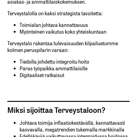
asiakas- ja ammattilaiskokemuksen.
Terveystalolla on kaksi strategista tavoitetta:
Toimialan johtava kannattavuus
Myönteinen vaikutus koko yhteiskuntaan
Terveystalo rakentaa tulevaisuuden kilpailuetumme
kolmen peruspilarin varaan:
Tiedolla johdettu integroitu hoito
Paras työpaikka ammattilaisille
Digitaaliset ratkaisut
Miksi sijoittaa Terveystaloon?
Johtava toimija inflaatiokestävällä, kannattavasti
kasvavalla, megatrendien tukemalla markkinalla
Edelläkävijä vaikuttavassa integroidussa hoidossa