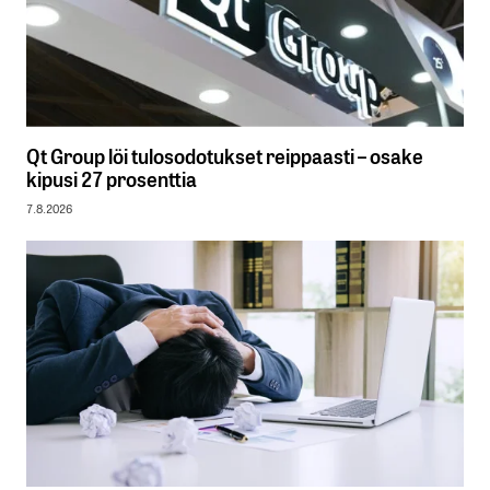
Qt Group löi tulosodotukset reippaasti – osake
kipusi 27 prosenttia
7.8.2026