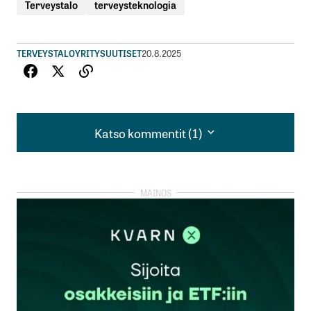
Terveystalo
terveysteknologia
TERVEYSTALO
YRITYSUUTISET
20.8.2025
Katso kommentit (1)
Katso kommentit (1)
Vuosaaren terveysasemalla on laite asiakkaiden
käytössä, kokeiltu on. Erinomainen palvelu,
seniorikin osaa käyttää ilman ulkopuolista
neuvontaa.
Pali
20.8.2025 at 09:01
Vastaa