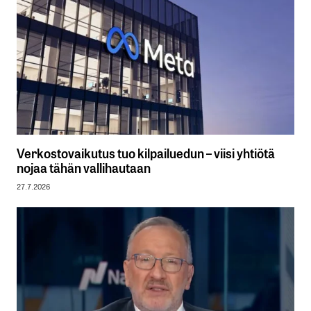
Verkostovaikutus tuo kilpailuedun – viisi yhtiötä
nojaa tähän vallihautaan
27.7.2026