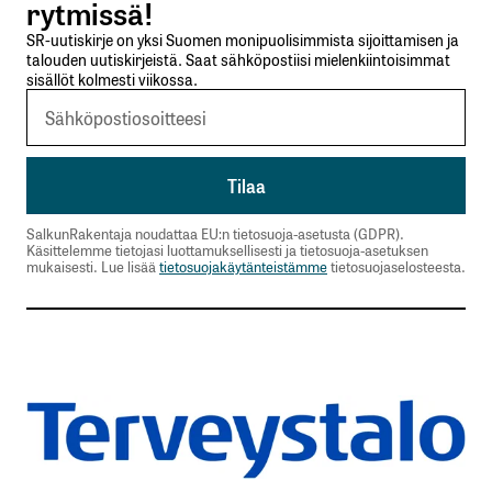
rytmissä!
Nimesi tai nimimerkkisi
*
SR-uutiskirje on yksi Suomen monipuolisimmista sijoittamisen ja
talouden uutiskirjeistä. Saat sähköpostiisi mielenkiintoisimmat
sisällöt kolmesti viikossa.
Sähköpostiosoitteesi
*
Tilaa SalkunRakentajan uutiskirje
Lähetä kommentti
SalkunRakentaja noudattaa EU:n tietosuoja-asetusta (GDPR).
Käsittelemme tietojasi luottamuksellisesti ja tietosuoja-asetuksen
mukaisesti. Lue lisää
tietosuojakäytänteistämme
tietosuojaselosteesta.