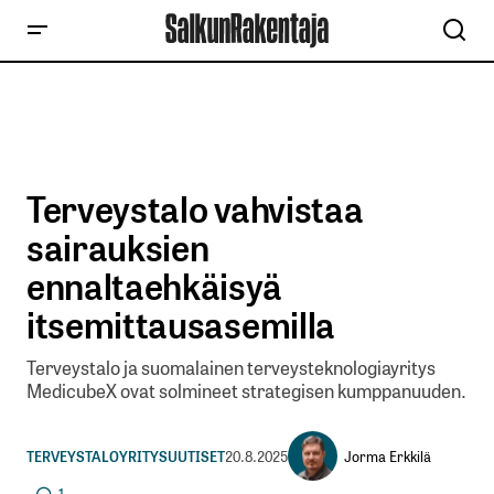
Terveystalo vahvistaa
sairauksien
ennaltaehkäisyä
itsemittausasemilla
Terveystalo ja suomalainen terveysteknologiayritys
MedicubeX ovat solmineet strategisen kumppanuuden.
Jorma Erkkilä
TERVEYSTALO
YRITYSUUTISET
20.8.2025
1