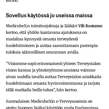
kertoo.
Sovellus käytössä jo useissa maissa
MedicubeX:n toimitusjohtaja ja lääkäri
Vili Kostamo
kertoo, että yhtiön kantavana ajatuksena on
madaltaa kynnystä omasta terveydestä
huolehtimiseen ja auttaa saavuttamaan parempia
tuloksia säännöllisen seurannan avulla.
”Visiomme sopii erinomaisesti yhteen Terveystalon
vision kanssa ja yhteistyömme ansiosta voimme
aivan uudella tavalla auttaa Terveystalon asiakkaita
huolehtimaan omasta hyvinvoinnistansa ja tarjota
tällä matkalla heille tukea”, hän kertoo.
Suomalaisen MedicubeXin e-Terveysasemia on
otettu Suomen lisäksi käyttöön myös Englannissa,