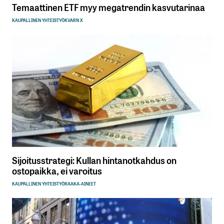
Temaattinen ETF myy megatrendin kasvutarinaa
KAUPALLINEN YHTEISTYÖ
KVARN X
Sijoitusstrategi: Kullan hintanotkahdus on
ostopaikka, ei varoitus
KAUPALLINEN YHTEISTYÖ
RAAKA-AINEET