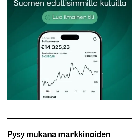
kirjautua
sisään
rekisteröityä
Sähköpostiosoitettasi ei julkaista.
Pakolliset
kentät on merkitty
*
Kommentti
*
Pysy mukana markkinoiden