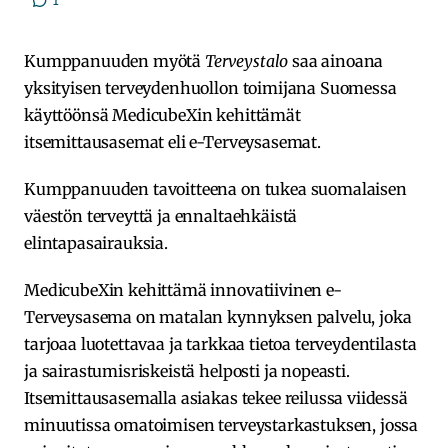
Kumppanuuden myötä
Terveystalo
saa ainoana
yksityisen terveydenhuollon toimijana Suomessa
käyttöönsä MedicubeXin kehittämät
itsemittausasemat eli e-Terveysasemat.
Kumppanuuden tavoitteena on tukea suomalaisen
väestön terveyttä ja ennaltaehkäistä
elintapasairauksia.
MedicubeXin kehittämä innovatiivinen e-
Terveysasema on matalan kynnyksen palvelu, joka
tarjoaa luotettavaa ja tarkkaa tietoa terveydentilasta
ja sairastumisriskeistä helposti ja nopeasti.
Itsemittausasemalla asiakas tekee reilussa viidessä
minuutissa omatoimisen terveystarkastuksen, jossa