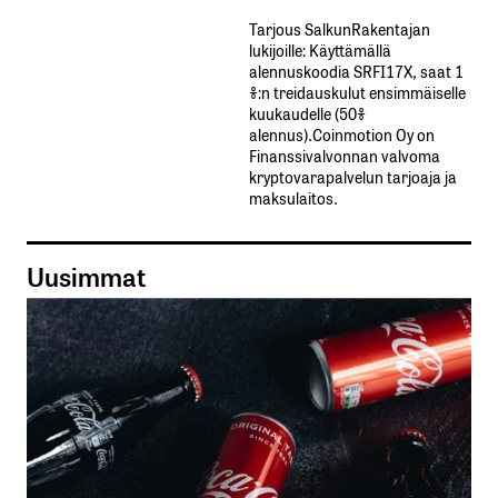
Tarjous SalkunRakentajan
lukijoille: Käyttämällä​ ​
alennuskoodia​ ​SRFI17X,​ ​saat​ ​1
%:n treidauskulut​ ​ensimmäiselle​ ​
kuukaudelle​ ​(50%​ ​
alennus).Coinmotion Oy on
Finanssivalvonnan valvoma
kryptovarapalvelun tarjoaja ja
maksulaitos.
Uusimmat