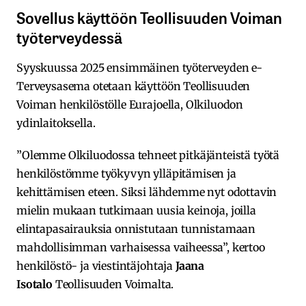
Sovellus käyttöön Teollisuuden Voiman
työterveydessä
Syyskuussa 2025 ensimmäinen työterveyden e-
Terveysasema otetaan käyttöön Teollisuuden
Voiman henkilöstölle Eurajoella, Olkiluodon
ydinlaitoksella.
”Olemme Olkiluodossa tehneet pitkäjänteistä työtä
henkilöstömme työkyvyn ylläpitämisen ja
kehittämisen eteen. Siksi lähdemme nyt odottavin
mielin mukaan tutkimaan uusia keinoja, joilla
elintapasairauksia onnistutaan tunnistamaan
mahdollisimman varhaisessa vaiheessa”, kertoo
henkilöstö- ja viestintäjohtaja
Jaana
Isotalo
Teollisuuden Voimalta.