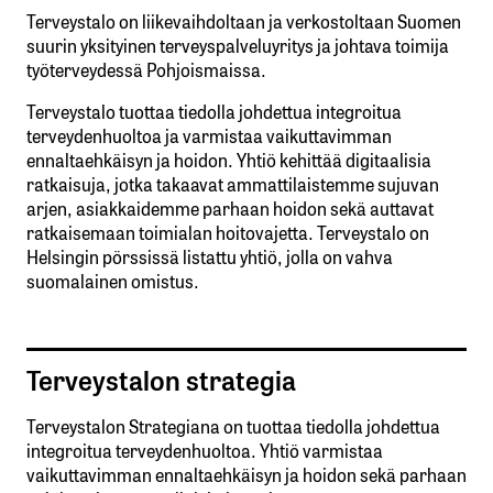
Terveystalo on liikevaihdoltaan ja verkostoltaan Suomen
suurin yksityinen terveyspalveluyritys ja johtava toimija
työterveydessä Pohjoismaissa.
Terveystalo tuottaa tiedolla johdettua integroitua
terveydenhuoltoa ja varmistaa vaikuttavimman
ennaltaehkäisyn ja hoidon. Yhtiö kehittää digitaalisia
ratkaisuja, jotka takaavat ammattilaistemme sujuvan
arjen, asiakkaidemme parhaan hoidon sekä auttavat
ratkaisemaan toimialan hoitovajetta. Terveystalo on
Helsingin pörssissä listattu yhtiö, jolla on vahva
suomalainen omistus.
Terveystalon strategia
Terveystalon Strategiana on tuottaa tiedolla johdettua
integroitua terveydenhuoltoa. Yhtiö varmistaa
vaikuttavimman ennaltaehkäisyn ja hoidon sekä parhaan