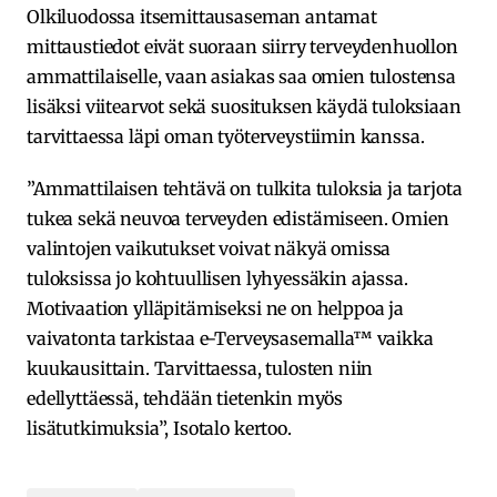
Olkiluodossa itsemittausaseman antamat
mittaustiedot eivät suoraan siirry terveydenhuollon
ammattilaiselle, vaan asiakas saa omien tulostensa
lisäksi viitearvot sekä suosituksen käydä tuloksiaan
tarvittaessa läpi oman työterveystiimin kanssa.
”Ammattilaisen tehtävä on tulkita tuloksia ja tarjota
tukea sekä neuvoa terveyden edistämiseen. Omien
valintojen vaikutukset voivat näkyä omissa
tuloksissa jo kohtuullisen lyhyessäkin ajassa.
Motivaation ylläpitämiseksi ne on helppoa ja
vaivatonta tarkistaa e-Terveysasemalla™ vaikka
kuukausittain. Tarvittaessa, tulosten niin
edellyttäessä, tehdään tietenkin myös
lisätutkimuksia”, Isotalo kertoo.