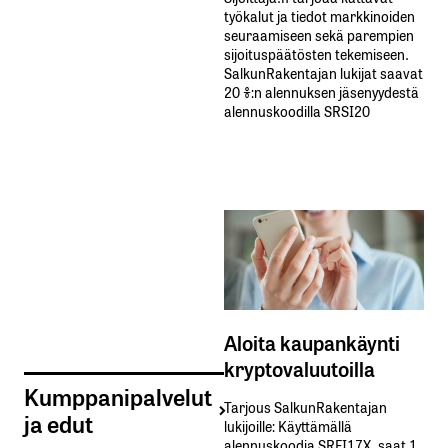
työkalut ja tiedot markkinoiden
seuraamiseen sekä parempien
sijoituspäätösten tekemiseen.
SalkunRakentajan lukijat saavat
20 %:n alennuksen jäsenyydestä
alennuskoodilla SRSI20
Aloita kaupankäynti
kryptovaluutoilla
Kumppanipalvelut
Tarjous SalkunRakentajan
ja edut
lukijoille: Käyttämällä​ ​
alennuskoodia​ ​SRFI17X,​ ​saat​ ​1