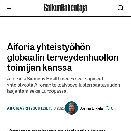
Aiforia yhteistyöhön
globaalin terveydenhuollon
toimijan kanssa
Aiforia ja Siemens Healthineers ovat sopineet
yhteistyöstä Aiforian tekoälysovellusten saatavuuden
laajentamiseksi Euroopassa.
Jorma Erkkilä
AIFORIA
YRITYSUUTISET
9.9.2025
0