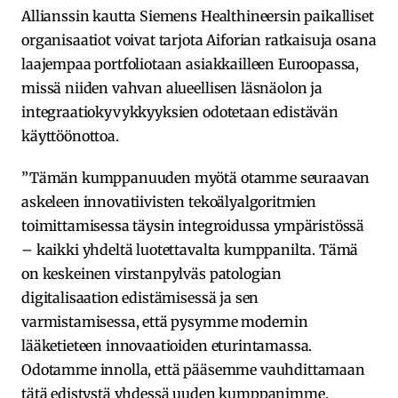
Allianssin kautta Siemens Healthineersin paikalliset
organisaatiot voivat tarjota Aiforian ratkaisuja osana
laajempaa portfoliotaan asiakkailleen Euroopassa,
missä niiden vahvan alueellisen läsnäolon ja
integraatiokyvykkyyksien odotetaan edistävän
käyttöönottoa.
”Tämän kumppanuuden myötä otamme seuraavan
askeleen innovatiivisten tekoälyalgoritmien
toimittamisessa täysin integroidussa ympäristössä
– kaikki yhdeltä luotettavalta kumppanilta. Tämä
on keskeinen virstanpylväs patologian
digitalisaation edistämisessä ja sen
varmistamisessa, että pysymme modernin
lääketieteen innovaatioiden eturintamassa.
Odotamme innolla, että pääsemme vauhdittamaan
tätä edistystä yhdessä uuden kumppanimme,