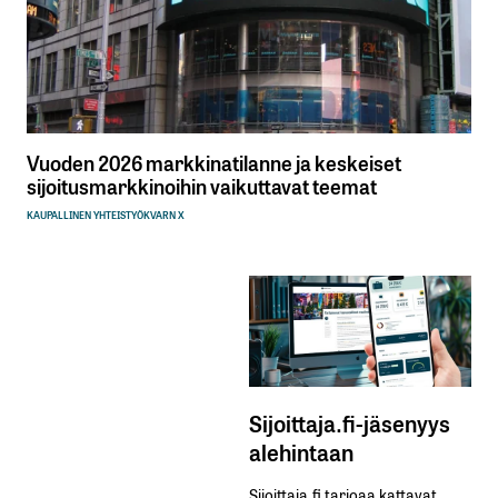
Vuoden 2026 markkinatilanne ja keskeiset
sijoitusmarkkinoihin vaikuttavat teemat
KAUPALLINEN YHTEISTYÖ
KVARN X
Sijoittaja.fi-jäsenyys
alehintaan
Sijoittaja.fi tarjoaa kattavat