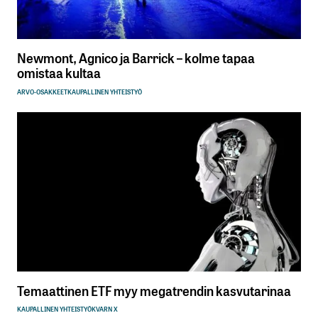
Newmont, Agnico ja Barrick – kolme tapaa
omistaa kultaa
ARVO-OSAKKEET
KAUPALLINEN YHTEISTYÖ
Temaattinen ETF myy megatrendin kasvutarinaa
KAUPALLINEN YHTEISTYÖ
KVARN X