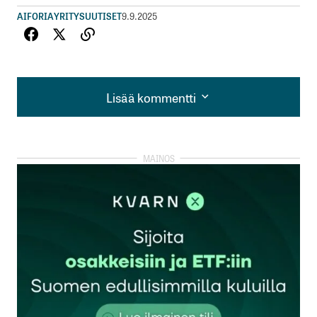
AIFORIA
YRITYSUUTISET
9.9.2025
Lisää kommentti
Lisää kommentti
kirjautua
sisään
rekisteröityä
Sähköpostiosoitettasi ei julkaista.
Pakolliset