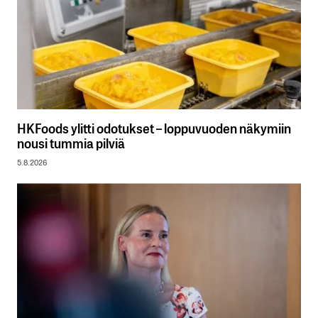
HKFoods ylitti odotukset – loppuvuoden näkymiin
nousi tummia pilviä
5.8.2026