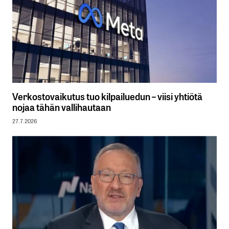
Verkostovaikutus tuo kilpailuedun – viisi yhtiötä
nojaa tähän vallihautaan
27.7.2026