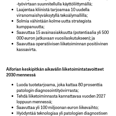
-työvirtaan suunnitellulla käyttöliittymällä;
Laajentaa kliinistä tarjoamaa 10 uudella
viranomaishyväksytyllä tekoälymallilla;
Solmia vähintään kolme uutta strategista
kumppanuutta;
Saavuttaa 15 avainasiakkuutta (potentiaalia yli 500
000 euron jatkuvaan vuosilaskutukseen); ja
Saavuttaa operatiivisen liiketoiminnan positiivinen
kassavirta.
Aiforian keskipitkän aikavälin liiketoimintatavoitteet
2030 mennessä
Luoda tuotetarjoama, joka kattaa 80 prosenttia
patologin diagnosointityövirrasta;
Tehdä liiketoiminnasta kannattavaa vuoden 2027
loppuun mennessä;
Saavuttaa yli 100 miljoonan euron liikevaihto;
Hyödyntää teknologiaa yli patologien diagnostisen