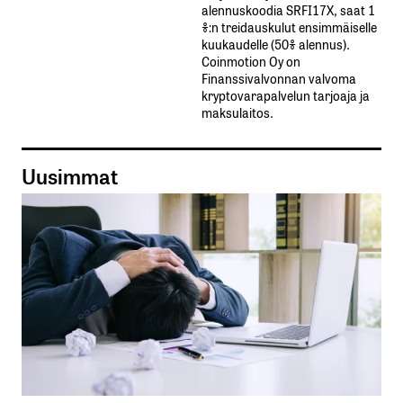
alennuskoodia​ ​SRFI17X,​ ​saat​ ​1
%:n treidauskulut​ ​ensimmäiselle​ ​
kuukaudelle​ ​(50%​ ​alennus).
Coinmotion Oy on
Finanssivalvonnan valvoma
kryptovarapalvelun tarjoaja ja
maksulaitos.
Uusimmat