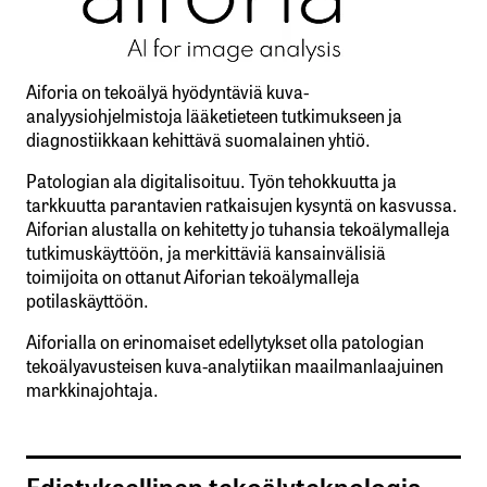
Aiforia on tekoälyä hyödyntäviä kuva-
analyysiohjelmistoja lääketieteen tutkimukseen ja
diagnostiikkaan kehittävä suomalainen yhtiö.
Patologian ala digitalisoituu. Työn tehokkuutta ja
tarkkuutta parantavien ratkaisujen kysyntä on kasvussa.
Aiforian alustalla on kehitetty jo tuhansia tekoälymalleja
tutkimuskäyttöön, ja merkittäviä kansainvälisiä
toimijoita on ottanut Aiforian tekoälymalleja
potilaskäyttöön.
Aiforialla on erinomaiset edellytykset olla patologian
tekoälyavusteisen kuva-analytiikan maailmanlaajuinen
markkinajohtaja.
Edistyksellinen tekoälyteknologia