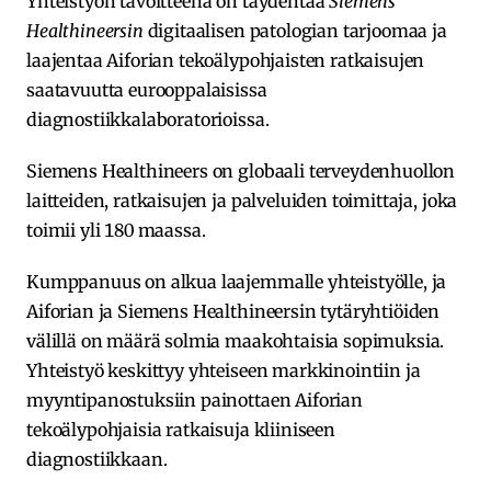
Yhteistyön tavoitteena on täydentää
Siemens
Healthineersin
digitaalisen patologian tarjoomaa ja
laajentaa Aiforian tekoälypohjaisten ratkaisujen
saatavuutta eurooppalaisissa
diagnostiikkalaboratorioissa.
Siemens Healthineers on globaali terveydenhuollon
laitteiden, ratkaisujen ja palveluiden toimittaja, joka
toimii yli 180 maassa.
Kumppanuus on alkua laajemmalle yhteistyölle, ja
Aiforian ja Siemens Healthineersin tytäryhtiöiden
välillä on määrä solmia maakohtaisia sopimuksia.
Yhteistyö keskittyy yhteiseen markkinointiin ja
myyntipanostuksiin painottaen Aiforian
tekoälypohjaisia ratkaisuja kliiniseen
diagnostiikkaan.