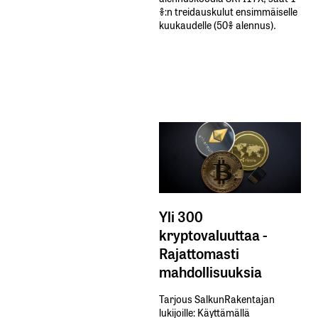
%:n treidauskulut​ ​ensimmäiselle​ ​
kuukaudelle​ ​(50%​ ​alennus).
Yli 300
kryptovaluuttaa -
Rajattomasti
mahdollisuuksia
Tarjous SalkunRakentajan
lukijoille: Käyttämällä​ ​