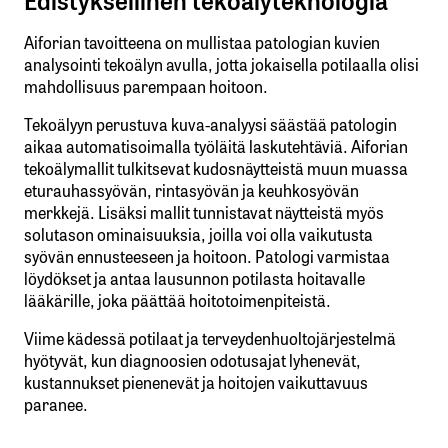
Aiforian tavoitteena on mullistaa patologian kuvien
analysointi tekoälyn avulla, jotta jokaisella potilaalla olisi
mahdollisuus parempaan hoitoon.
Tekoälyyn perustuva kuva-analyysi säästää patologin
aikaa automatisoimalla työläitä laskutehtäviä. Aiforian
tekoälymallit tulkitsevat kudosnäytteistä muun muassa
eturauhassyövän, rintasyövän ja keuhkosyövän
merkkejä. Lisäksi mallit tunnistavat näytteistä myös
solutason ominaisuuksia, joilla voi olla vaikutusta
syövän ennusteeseen ja hoitoon. Patologi varmistaa
löydökset ja antaa lausunnon potilasta hoitavalle
lääkärille, joka päättää hoitotoimenpiteistä.
Viime kädessä potilaat ja terveydenhuoltojärjestelmä
hyötyvät, kun diagnoosien odotusajat lyhenevät,
kustannukset pienenevät ja hoitojen vaikuttavuus
paranee.