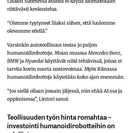
Lisäksi Suomessa asiasta ei käydä likimainkaan
riittävästi keskustelua.
“Olemme tyytyneet liiaksi siihen, että luulemme
olevamme edellä.”
Varsinkin autoteollisuus testaa jo paljon
humanoidirobotteja. Muun muassa
Mercedes-Benz
,
BMW
ja
Hyundai
käyttävät niitä tehtävissä, joissa ei
tarvita kovin suurta nostovoimaa. Myös Kiinassa
humanoidirobotteja käytetään koko ajan enemmän.
“Jos siellä ollaan jossain jäljessä, niin ehkä AI:ssa ja
oppimisessa”, Linturi sanoi.
Teollisuuden työn hinta romahtaa –
investointi humanoidirobotteihin on