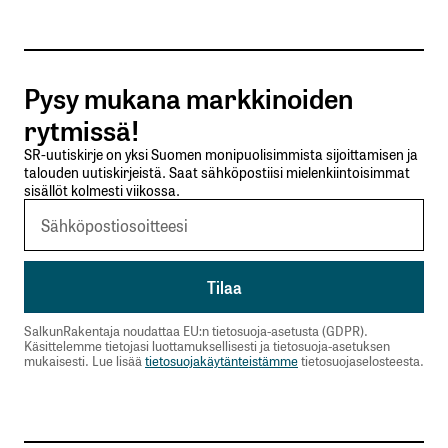
kentät on merkitty
*
Kommentti
*
Pysy mukana markkinoiden
rytmissä!
SR-uutiskirje on yksi Suomen monipuolisimmista sijoittamisen ja
talouden uutiskirjeistä. Saat sähköpostiisi mielenkiintoisimmat
sisällöt kolmesti viikossa.
Nimesi tai nimimerkkisi
*
Sähköpostiosoitteesi
*
Tilaa SalkunRakentajan uutiskirje
SalkunRakentaja noudattaa EU:n tietosuoja-asetusta (GDPR).
Käsittelemme tietojasi luottamuksellisesti ja tietosuoja-asetuksen
mukaisesti. Lue lisää
tietosuojakäytänteistämme
tietosuojaselosteesta.
Lähetä kommentti