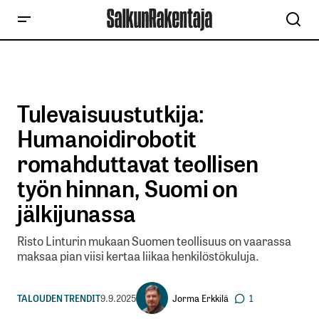
Tulevaisuustutkija:
Humanoidirobotit
romahduttavat teollisen
työn hinnan, Suomi on
jälkijunassa
Risto Linturin mukaan Suomen teollisuus on vaarassa
maksaa pian viisi kertaa liikaa henkilöstökuluja.
Jorma Erkkilä
TALOUDEN TRENDIT
9.9.2025
1