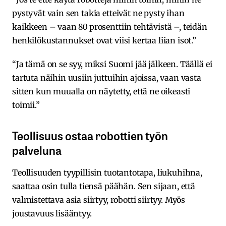
pystyvät vain sen takia etteivät ne pysty ihan
kaikkeen – vaan 80 prosenttiin tehtävistä –, teidän
henkilökustannukset ovat viisi kertaa liian isot.”
“Ja tämä on se syy, miksi Suomi jää jälkeen. Täällä ei
tartuta näihin uusiin juttuihin ajoissa, vaan vasta
sitten kun muualla on näytetty, että ne oikeasti
toimii.”
Teollisuus ostaa robottien työn
palveluna
Teollisuuden tyypillisin tuotantotapa, liukuhihna,
saattaa osin tulla tiensä päähän. Sen sijaan, että
valmistettava asia siirtyy, robotti siirtyy. Myös
joustavuus lisääntyy.