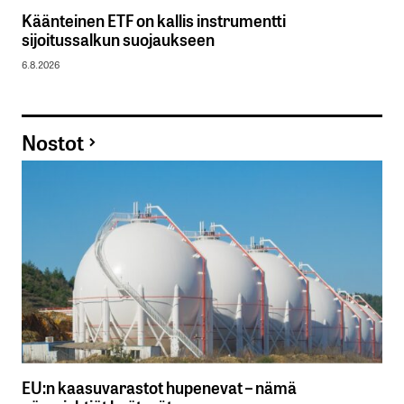
Käänteinen ETF on kallis instrumentti
sijoitussalkun suojaukseen
6.8.2026
Nostot
EU:n kaasuvarastot hupenevat – nämä