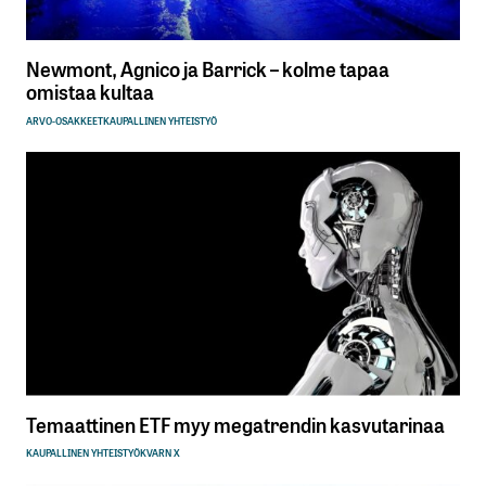
Newmont, Agnico ja Barrick – kolme tapaa
omistaa kultaa
ARVO-OSAKKEET
KAUPALLINEN YHTEISTYÖ
Temaattinen ETF myy megatrendin kasvutarinaa
KAUPALLINEN YHTEISTYÖ
KVARN X