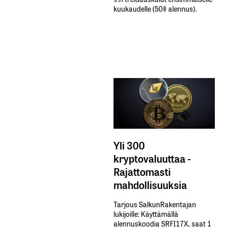
kuukaudelle​ ​(50%​ ​alennus).
Yli 300
kryptovaluuttaa -
Rajattomasti
mahdollisuuksia
Tarjous SalkunRakentajan
lukijoille: Käyttämällä​ ​
alennuskoodia​ ​SRFI17X,​ ​saat​ ​1