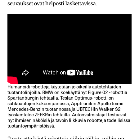
seuraukset ovat helposti laskettavissa.
Humanoidirobotteja käytetään jo oikeilla autotehtaiden
tuotantolinjoilla. BMW on koekäyttänyt Figure 02 -robottia
Spartanburgin tehtaalla, Teslan Optimus-robotti on
sähköautojen kokoonpanossa, Apptronikin Apollo toimii
Mercedes-Benzin tuotannossa ja UBTECHin Walker S2
työskentelee ZEEKRin tehtailla. Autonvalmistajat testaavat
nyt ihmisen näköisiä ja tavoin liikkuvia robotteja todellisissa
tuotantoympäristöissä.
“Jos te ette käytä robotteja niihin töihin, mihin ne