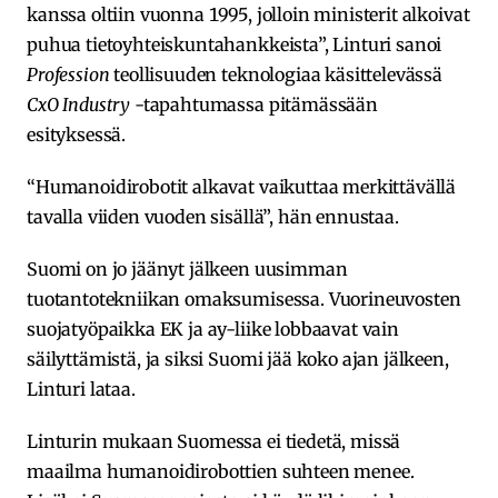
kanssa oltiin vuonna 1995, jolloin ministerit alkoivat
puhua tietoyhteiskuntahankkeista”, Linturi sanoi
Profession
teollisuuden teknologiaa käsittelevässä
CxO Industry
-tapahtumassa pitämässään
esityksessä.
“Humanoidirobotit alkavat vaikuttaa merkittävällä
tavalla viiden vuoden sisällä”, hän ennustaa.
Suomi on jo jäänyt jälkeen uusimman
tuotantotekniikan omaksumisessa. Vuorineuvosten
suojatyöpaikka EK ja ay-liike lobbaavat vain
säilyttämistä, ja siksi Suomi jää koko ajan jälkeen,
Linturi lataa.
Linturin mukaan Suomessa ei tiedetä, missä
maailma humanoidirobottien suhteen menee.