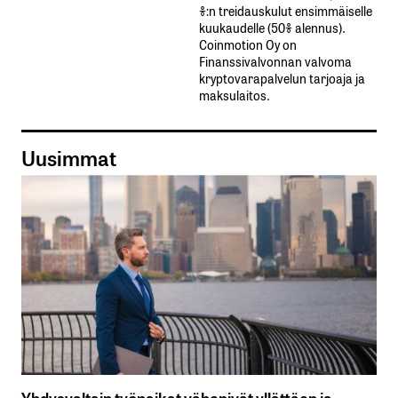
%:n treidauskulut​ ​ensimmäiselle​ ​
kuukaudelle​ ​(50%​ ​alennus).
Coinmotion Oy on
Finanssivalvonnan valvoma
kryptovarapalvelun tarjoaja ja
maksulaitos.
Uusimmat