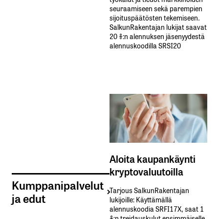
seuraamiseen sekä parempien
sijoituspäätösten tekemiseen.
SalkunRakentajan lukijat saavat
20 %:n alennuksen jäsenyydestä
alennuskoodilla SRSI20
Aloita kaupankäynti
kryptovaluutoilla
Kumppanipalvelut
Tarjous SalkunRakentajan
ja edut
lukijoille: Käyttämällä​ ​
alennuskoodia​ ​SRFI17X,​ ​saat​ ​1
%:n treidauskulut​ ​ensimmäiselle​ ​