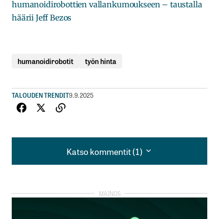
humanoidirobottien vallankumoukseen – taustalla
häärii Jeff Bezos
humanoidirobotit
työn hinta
TALOUDEN TRENDIT
9.9.2025
Katso kommentit (1)
Katso kommentit (1)
Herättävä juttu,
Toivottavasti reaktio on muutos, eikä