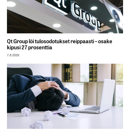
Qt Group löi tulosodotukset reippaasti – osake
kipusi 27 prosenttia
7.8.2026