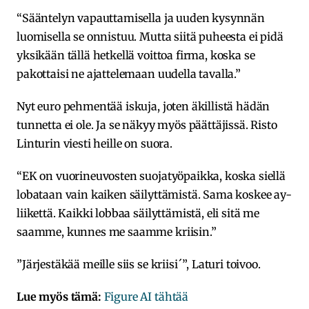
“Sääntelyn vapauttamisella ja uuden kysynnän
luomisella se onnistuu. Mutta siitä puheesta ei pidä
yksikään tällä hetkellä voittoa firma, koska se
pakottaisi ne ajattelemaan uudella tavalla.”
Nyt euro pehmentää iskuja, joten äkillistä hädän
tunnetta ei ole. Ja se näkyy myös päättäjissä. Risto
Linturin viesti heille on suora.
“EK on vuorineuvosten suojatyöpaikka, koska siellä
lobataan vain kaiken säilyttämistä. Sama koskee ay-
liikettä. Kaikki lobbaa säilyttämistä, eli sitä me
saamme, kunnes me saamme kriisin.”
”Järjestäkää meille siis se kriisi´”, Laturi toivoo.
Lue myös tämä:
Figure AI tähtää