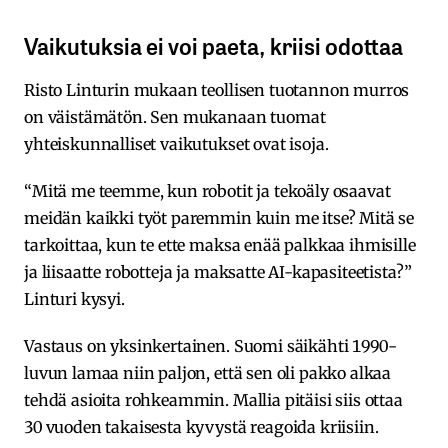
Vaikutuksia ei voi paeta, kriisi odottaa
Risto Linturin mukaan teollisen tuotannon murros
on väistämätön. Sen mukanaan tuomat
yhteiskunnalliset vaikutukset ovat isoja.
“Mitä me teemme, kun robotit ja tekoäly osaavat
meidän kaikki työt paremmin kuin me itse? Mitä se
tarkoittaa, kun te ette maksa enää palkkaa ihmisille
ja liisaatte robotteja ja maksatte AI-kapasiteetista?”
Linturi kysyi.
Vastaus on yksinkertainen. Suomi säikähti 1990-
luvun lamaa niin paljon, että sen oli pakko alkaa
tehdä asioita rohkeammin. Mallia pitäisi siis ottaa
30 vuoden takaisesta kyvystä reagoida kriisiin.