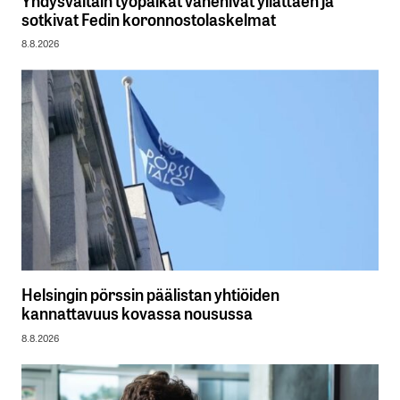
Yhdysvaltain työpaikat vähenivät yllättäen ja
sotkivat Fedin koronnostolaskelmat
8.8.2026
Helsingin pörssin päälistan yhtiöiden
kannattavuus kovassa nousussa
8.8.2026