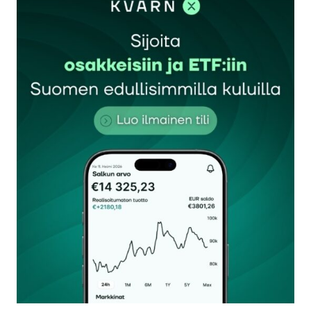
loukkaantuminen.
Maailmantalous ei odottele suomalaisia, emme me
täällä ole edellä muita.
Petri Pölönen
10.9.2025 at 12:06
Vastaa
kirjautua
sisään
rekisteröityä
Sähköpostiosoitettasi ei julkaista.
Pakolliset