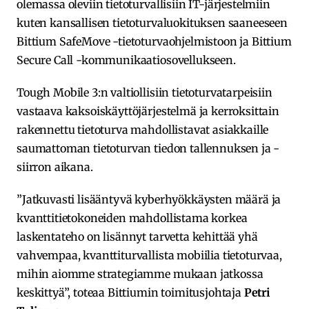
olemassa oleviin tietoturvallisiin IT-järjestelmiin
kuten kansallisen tietoturvaluokituksen saaneeseen
Bittium SafeMove -tietoturvaohjelmistoon ja Bittium
Secure Call -kommunikaatiosovellukseen.
Tough Mobile 3:n valtiollisiin tietoturvatarpeisiin
vastaava kaksoiskäyttöjärjestelmä ja kerroksittain
rakennettu tietoturva mahdollistavat asiakkaille
saumattoman tietoturvan tiedon tallennuksen ja -
siirron aikana.
”Jatkuvasti lisääntyvä kyberhyökkäysten määrä ja
kvanttitietokoneiden mahdollistama korkea
laskentateho on lisännyt tarvetta kehittää yhä
vahvempaa, kvanttiturvallista mobiilia tietoturvaa,
mihin aiomme strategiamme mukaan jatkossa
keskittyä”, toteaa Bittiumin toimitusjohtaja
Petri