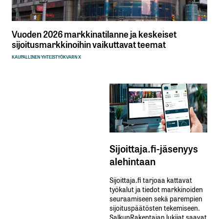
Vuoden 2026 markkinatilanne ja keskeiset
sijoitusmarkkinoihin vaikuttavat teemat
KAUPALLINEN YHTEISTYÖ
KVARN X
Sijoittaja.fi-jäsenyys
alehintaan
Sijoittaja.fi tarjoaa kattavat
työkalut ja tiedot markkinoiden
seuraamiseen sekä parempien
sijoituspäätösten tekemiseen.
SalkunRakentajan lukijat saavat