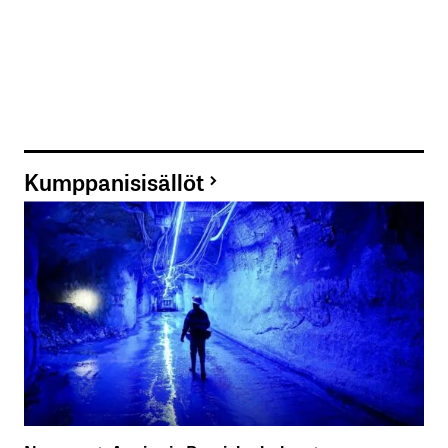
Kumppanisisällöt