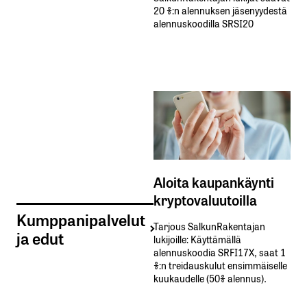
20 %:n alennuksen jäsenyydestä
alennuskoodilla SRSI20
Aloita kaupankäynti
kryptovaluutoilla
Kumppanipalvelut
Tarjous SalkunRakentajan
ja edut
lukijoille: Käyttämällä​ ​
alennuskoodia​ ​SRFI17X,​ ​saat​ ​1
%:n treidauskulut​ ​ensimmäiselle​ ​
kuukaudelle​ ​(50%​ ​alennus).