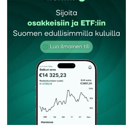
Sähköpostiosoitettasi ei julkaista.
Pakolliset
kentät on merkitty
*
Kommentti
*
Nimesi tai nimimerkkisi
*
Sähköpostiosoitteesi
*