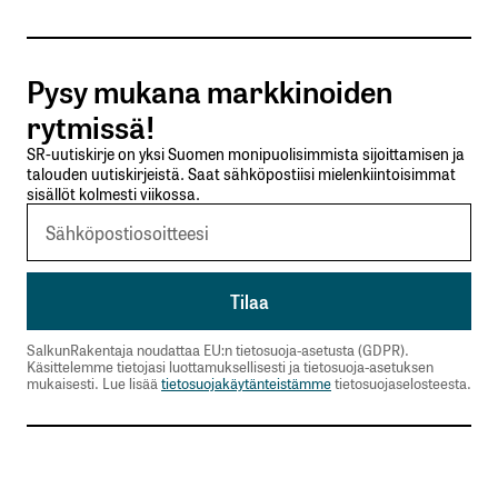
Tilaa SalkunRakentajan uutiskirje
Pysy mukana markkinoiden
Lähetä kommentti
rytmissä!
SR-uutiskirje on yksi Suomen monipuolisimmista sijoittamisen ja
talouden uutiskirjeistä. Saat sähköpostiisi mielenkiintoisimmat
sisällöt kolmesti viikossa.
SalkunRakentaja noudattaa EU:n tietosuoja-asetusta (GDPR).
Käsittelemme tietojasi luottamuksellisesti ja tietosuoja-asetuksen
mukaisesti. Lue lisää
tietosuojakäytänteistämme
tietosuojaselosteesta.