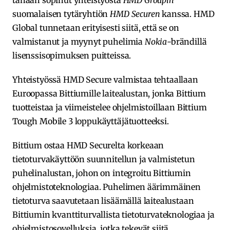
tänään sopinut yhteistyöstä
HMD Groupin
suomalaisen tytäryhtiön
HMD Securen
kanssa. HMD
Global tunnetaan erityisesti siitä, että se on
valmistanut ja myynyt puhelimia
Nokia
-brändillä
lisenssisopimuksen puitteissa.
Yhteistyössä HMD Secure valmistaa tehtaallaan
Euroopassa Bittiumille laitealustan, jonka Bittium
tuotteistaa ja viimeistelee ohjelmistoillaan Bittium
Tough Mobile 3 loppukäyttäjätuotteeksi.
Bittium ostaa HMD Securelta korkeaan
tietoturvakäyttöön suunnitellun ja valmistetun
puhelinalustan, johon on integroitu Bittiumin
ohjelmistoteknologiaa. Puhelimen äärimmäinen
tietoturva saavutetaan lisäämällä laitealustaan
Bittiumin kvanttiturvallista tietoturvateknologiaa ja
ohjelmistosovelluksia, jotka tekevät siitä