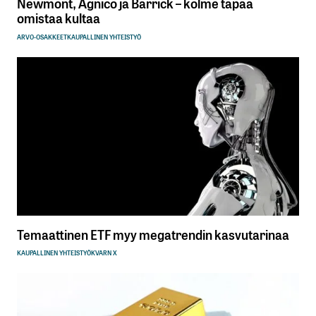
Newmont, Agnico ja Barrick – kolme tapaa
omistaa kultaa
ARVO-OSAKKEET
KAUPALLINEN YHTEISTYÖ
Temaattinen ETF myy megatrendin kasvutarinaa
KAUPALLINEN YHTEISTYÖ
KVARN X