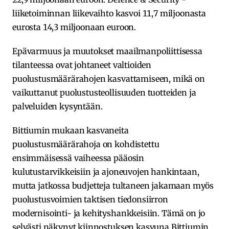
liiketoiminnan liikevaihto kasvoi 11,7 miljoonasta
eurosta 14,3 miljoonaan euroon.
Epävarmuus ja muutokset maailmanpoliittisessa
tilanteessa ovat johtaneet valtioiden
puolustusmäärärahojen kasvattamiseen, mikä on
vaikuttanut puolustusteollisuuden tuotteiden ja
palveluiden kysyntään.
Bittiumin mukaan kasvaneita
puolustusmäärärahoja on kohdistettu
ensimmäisessä vaiheessa pääosin
kulutustarvikkeisiin ja ajoneuvojen hankintaan,
mutta jatkossa budjetteja tultaneen jakamaan myös
puolustusvoimien taktisen tiedonsiirron
modernisointi- ja kehityshankkeisiin. Tämä on jo
selvästi näkynyt kiinnostuksen kasvuna Bittiumin