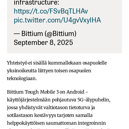
infrastructure:
https://t.co/FSvBqTLHAv
pic.twitter.com/U4gvVxylHA
— Bittium (@Bittium)
September 8, 2025
Yhteistyö ei sisällä kummallekaan osapuolelle
yksinoikeutta liittyen toisen osapuolen
teknologiaan.
Bittium Tough Mobile 3 on Android -
käyttöjärjestelmään pohjautuva 5G-älypuhelin,
jossa yhdistyvät valtiotason tietoturva ja
sotilastason kestävyys tarjoten samalla
helppokäyttöisen saumattoman integroinnin