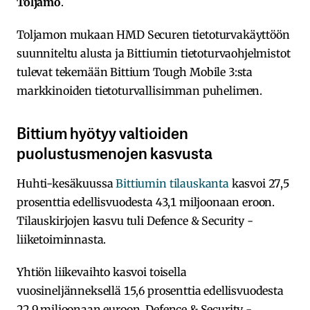
Toljamo
.
Toljamon mukaan HMD Securen tietoturvakäyttöön
suunniteltu alusta ja Bittiumin tietoturvaohjelmistot
tulevat tekemään Bittium Tough Mobile 3:sta
markkinoiden tietoturvallisimman puhelimen.
Bittium hyötyy valtioiden
puolustusmenojen kasvusta
Huhti-kesäkuussa
Bittiumin tilauskanta
kasvoi 27,5
prosenttia edellisvuodesta 43,1 miljoonaan eroon.
Tilauskirjojen kasvu tuli Defence & Security -
liiketoiminnasta.
Yhtiön liikevaihto kasvoi toisella
vuosineljänneksellä 15,6 prosenttia edellisvuodesta
22,9 miljoonaan euroon. Defence & Security -