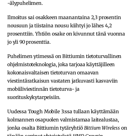
-älypuhelimen.
Ilmoitus sai osakkeen maanantaina 2,3 prosentin
nousuun ja tiistaina nousu kiihtyi jo lähes 4,2
prosenttiin. Yhtiön osake on kivunnut tänä vuonna
jo yli 90 prosenttia.
Puhelimen ytimessä on Bittiumin tietoturvallinen
ohjelmistoteknologia, joka tarjoaa käyttäjilleen
kokonaisvaltaisen tietoturvan omaavan
viestintäratkaisun vastaten jatkuvasti kasvaviin
mobiiliviestinnän tietoturva- ja
suorituskykytarpeisiin.
Uudessa Tough Mobile 3:ssa tullaan käyttämään
kolmannen osapuolen valmistamaa laitealustaa,
jonka osalta Bittiumin tytäryhtiö
Bittium Wireless
on