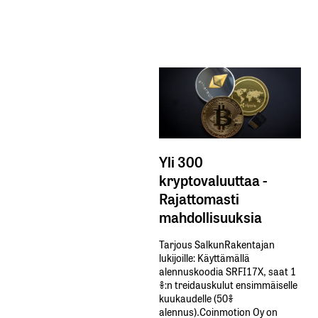
Yli 300
kryptovaluuttaa -
Rajattomasti
mahdollisuuksia
Tarjous SalkunRakentajan
lukijoille: Käyttämällä​ ​
alennuskoodia​ ​SRFI17X,​ ​saat​ ​1
%:n treidauskulut​ ​ensimmäiselle​ ​
kuukaudelle​ ​(50%​ ​
alennus).Coinmotion Oy on