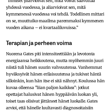
“Ihmiset yliarvioivat sen, mitä voivat saavuttaa
yhdessä vuodessa, ja aliarvioivat sen, mitä
kymmenessä vuodessa voi tehdä. Todellinen mittari
on se, muuttuiko maailma paremmaksi kymmenen
vuoden aikana – ei kvartaaliluvuissa.”
Terapian ja perheen voima
Nuorena Gates piti intensiteettiään ja levotonta
energiaansa heikkoutena, mutta myöhemmin juuri
niistä tuli hänen suurin vahvuutensa. Vanhemmat
hyväksyivät hänen erilaisuutensa ja tukivat häntä
silloinkin, kun hän itse ei sitä nähnyt. Koulussa hän
kuvaa olleensa ”liian paljon kaikkea”: jotkut
opettajat halusivat hänen hyppäävän luokan yli,
toiset taas olisivat jättäneet hänet luokalle. Gates
arvioi, että hänelle luultavasti diagnosoitaisiin