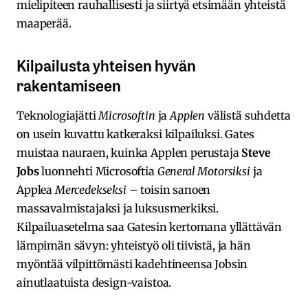
mielipiteen rauhallisesti ja siirtyä etsimään yhteistä
maaperää.
Kilpailusta yhteisen hyvän
rakentamiseen
Teknologiajätti
Microsoftin
ja
Applen
välistä suhdetta
on usein kuvattu katkeraksi kilpailuksi. Gates
muistaa nauraen, kuinka Applen perustaja
Steve
Jobs
luonnehti Microsoftia
General Motorsiksi
ja
Applea
Mercedekseksi
– toisin sanoen
massavalmistajaksi ja luksusmerkiksi.
Kilpailuasetelma saa Gatesin kertomana yllättävän
lämpimän sävyn: yhteistyö oli tiivistä, ja hän
myöntää vilpittömästi kadehtineensa Jobsin
ainutlaatuista design-vaistoa.