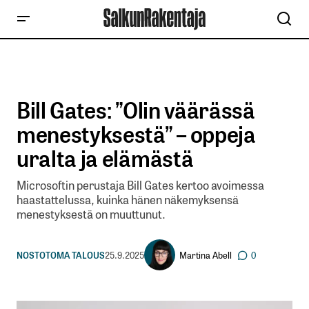
Bill Gates: ”Olin väärässä
menestyksestä” – oppeja
uralta ja elämästä
Microsoftin perustaja Bill Gates kertoo avoimessa
haastattelussa, kuinka hänen näkemyksensä
menestyksestä on muuttunut.
Martina Abell
NOSTOT
OMA TALOUS
25.9.2025
0