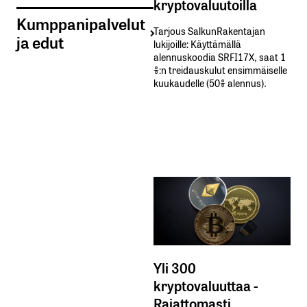
kryptovaluutoilla
Kumppanipalvelut
Tarjous SalkunRakentajan
ja edut
lukijoille: Käyttämällä​ ​
alennuskoodia​ ​SRFI17X,​ ​saat​ ​1
%:n treidauskulut​ ​ensimmäiselle​ ​
kuukaudelle​ ​(50%​ ​alennus).
Yli 300
kryptovaluuttaa -
Rajattomasti