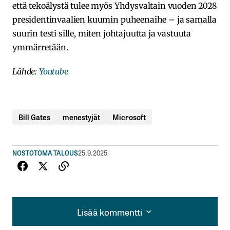
että tekoälystä tulee myös Yhdysvaltain vuoden 2028
presidentinvaalien kuumin puheenaihe – ja samalla
suurin testi sille, miten johtajuutta ja vastuuta
ymmärretään.
Lähde:
Youtube
Bill Gates
menestyjät
Microsoft
NOSTOT
OMA TALOUS
25.9.2025
Lisää kommentti
Lisää kommentti