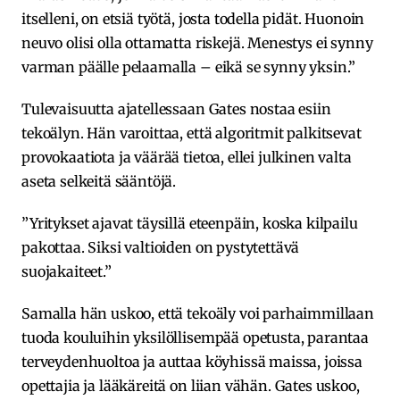
itselleni, on etsiä työtä, josta todella pidät. Huonoin
neuvo olisi olla ottamatta riskejä. Menestys ei synny
varman päälle pelaamalla – eikä se synny yksin.”
Tulevaisuutta ajatellessaan Gates nostaa esiin
tekoälyn. Hän varoittaa, että algoritmit palkitsevat
provokaatiota ja väärää tietoa, ellei julkinen valta
aseta selkeitä sääntöjä.
”Yritykset ajavat täysillä eteenpäin, koska kilpailu
pakottaa. Siksi valtioiden on pystytettävä
suojakaiteet.”
Samalla hän uskoo, että tekoäly voi parhaimmillaan
tuoda kouluihin yksilöllisempää opetusta, parantaa
terveydenhuoltoa ja auttaa köyhissä maissa, joissa
opettajia ja lääkäreitä on liian vähän. Gates uskoo,