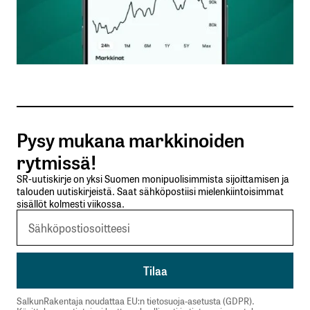
Nimesi tai nimimerkkisi
*
Sähköpostiosoitteesi
*
Tilaa SalkunRakentajan uutiskirje
Pysy mukana markkinoiden
Lähetä kommentti
rytmissä!
SR-uutiskirje on yksi Suomen monipuolisimmista sijoittamisen ja
talouden uutiskirjeistä. Saat sähköpostiisi mielenkiintoisimmat
sisällöt kolmesti viikossa.
SalkunRakentaja noudattaa EU:n tietosuoja-asetusta (GDPR).