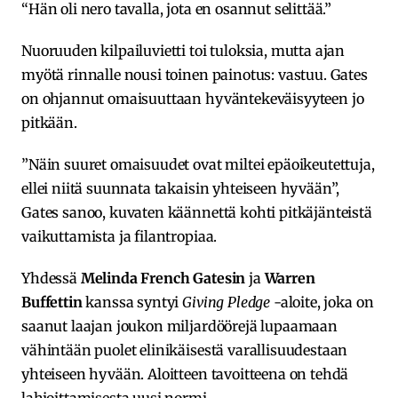
“Hän oli nero tavalla, jota en osannut selittää.”
Nuoruuden kilpailuvietti toi tuloksia, mutta ajan
myötä rinnalle nousi toinen painotus: vastuu. Gates
on ohjannut omaisuuttaan hyväntekeväisyyteen jo
pitkään.
”Näin suuret omaisuudet ovat miltei epäoikeutettuja,
ellei niitä suunnata takaisin yhteiseen hyvään”,
Gates sanoo, kuvaten käännettä kohti pitkäjänteistä
vaikuttamista ja filantropiaa.
Yhdessä
Melinda French Gatesin
ja
Warren
Buffettin
kanssa syntyi
Giving Pledge
-aloite, joka on
saanut laajan joukon miljardöörejä lupaamaan
vähintään puolet elinikäisestä varallisuudestaan
yhteiseen hyvään. Aloitteen tavoitteena on tehdä