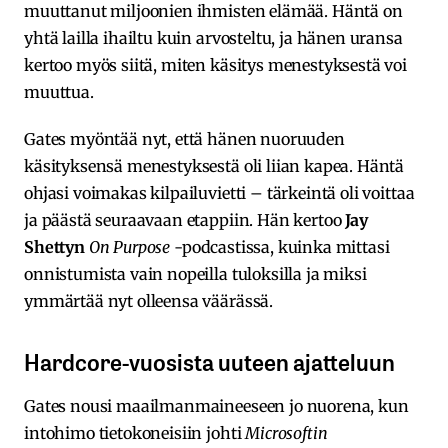
muuttanut miljoonien ihmisten elämää. Häntä on
yhtä lailla ihailtu kuin arvosteltu, ja hänen uransa
kertoo myös siitä, miten käsitys menestyksestä voi
muuttua.
Gates myöntää nyt, että hänen nuoruuden
käsityksensä menestyksestä oli liian kapea. Häntä
ohjasi voimakas kilpailuvietti – tärkeintä oli voittaa
ja päästä seuraavaan etappiin. Hän kertoo
Jay
Shettyn
On Purpose
-podcastissa, kuinka mittasi
onnistumista vain nopeilla tuloksilla ja miksi
ymmärtää nyt olleensa väärässä.
Hardcore-vuosista uuteen ajatteluun
Gates nousi maailmanmaineeseen jo nuorena, kun
intohimo tietokoneisiin johti
Microsoftin