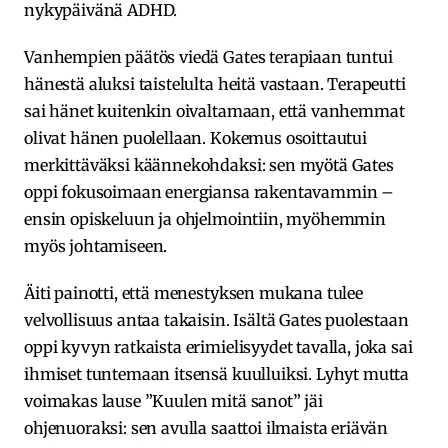
nykypäivänä ADHD.
Vanhempien päätös viedä Gates terapiaan tuntui
hänestä aluksi taistelulta heitä vastaan. Terapeutti
sai hänet kuitenkin oivaltamaan, että vanhemmat
olivat hänen puolellaan. Kokemus osoittautui
merkittäväksi käännekohdaksi: sen myötä Gates
oppi fokusoimaan energiansa rakentavammin –
ensin opiskeluun ja ohjelmointiin, myöhemmin
myös johtamiseen.
Äiti painotti, että menestyksen mukana tulee
velvollisuus antaa takaisin. Isältä Gates puolestaan
oppi kyvyn ratkaista erimielisyydet tavalla, joka sai
ihmiset tuntemaan itsensä kuulluiksi. Lyhyt mutta
voimakas lause ”Kuulen mitä sanot” jäi
ohjenuoraksi: sen avulla saattoi ilmaista eriävän