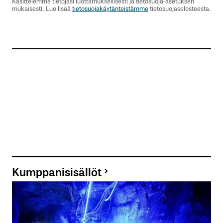
Käsittelemme tietojasi luottamuksellisesti ja tietosuoja-asetuksen
mukaisesti. Lue lisää
tietosuojakäytänteistämme
tietosuojaselosteesta.
Kumppanisisällöt