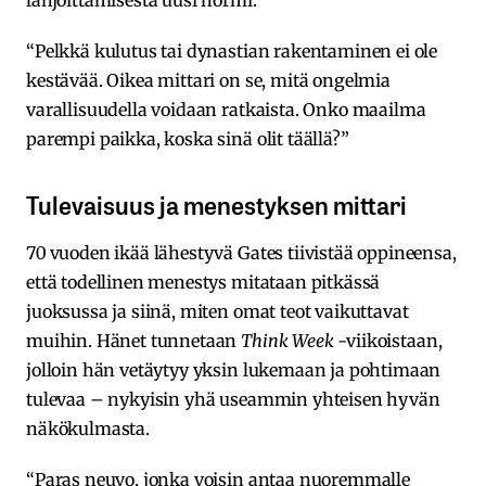
lahjoittamisesta uusi normi.
“Pelkkä kulutus tai dynastian rakentaminen ei ole
kestävää. Oikea mittari on se, mitä ongelmia
varallisuudella voidaan ratkaista. Onko maailma
parempi paikka, koska sinä olit täällä?”
Tulevaisuus ja menestyksen mittari
70 vuoden ikää lähestyvä Gates tiivistää oppineensa,
että todellinen menestys mitataan pitkässä
juoksussa ja siinä, miten omat teot vaikuttavat
muihin. Hänet tunnetaan
Think Week
-viikoistaan,
jolloin hän vetäytyy yksin lukemaan ja pohtimaan
tulevaa – nykyisin yhä useammin yhteisen hyvän
näkökulmasta.
“Paras neuvo, jonka voisin antaa nuoremmalle