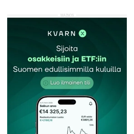
kirjautua
sisään
rekisteröityä
Sähköpostiosoitettasi ei julkaista.
Pakolliset
kentät on merkitty
*
Kommentti
*