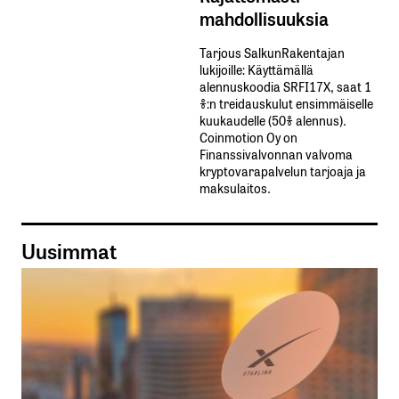
mahdollisuuksia
Tarjous SalkunRakentajan
lukijoille: Käyttämällä​ ​
alennuskoodia​ ​SRFI17X,​ ​saat​ ​1
%:n treidauskulut​ ​ensimmäiselle​ ​
kuukaudelle​ ​(50%​ ​alennus).
Coinmotion Oy on
Finanssivalvonnan valvoma
kryptovarapalvelun tarjoaja ja
maksulaitos.
Uusimmat