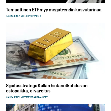
Temaattinen ETF myy megatrendin kasvutarinaa
KAUPALLINEN YHTEISTYÖ
KVARN X
Sijoitusstrategi: Kullan hintanotkahdus on
ostopaikka, ei varoitus
KAUPALLINEN YHTEISTYÖ
RAAKA-AINEET