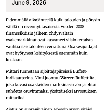
June 9, 2026
Pidemmällä aikajänteellä kuilu talouden ja pörssin
välillä on revennyt tasaisesti. Vuoden 2008
finanssikriisin jälkeen Yhdysvaltain
osakemarkkinat ovat kasvaneet viisinkertaista
vauhtia itse talouteen verrattuna. Osakesijoittajat
ovat hyötyneet kehityksestä enemmän kuin
koskaan.
Mittari tunnetaan sijoittajapiireissä Buffett-
indikaattorina. Nimi juontuu
Warren Buffettilta
,
joka kuvasi osakkeiden markkina-arvon ja bkt:n
suhdetta osuvimmaksi yksittäiseksi arvostuksen
mittariksi.
Ajatus on suoraviivainen. Pörssin arvon pitäisi