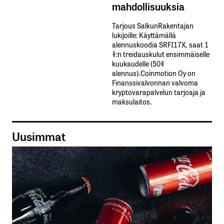
mahdollisuuksia
Tarjous SalkunRakentajan
lukijoille: Käyttämällä​ ​
alennuskoodia​ ​SRFI17X,​ ​saat​ ​1
%:n treidauskulut​ ​ensimmäiselle​ ​
kuukaudelle​ ​(50%​ ​
alennus).Coinmotion Oy on
Finanssivalvonnan valvoma
kryptovarapalvelun tarjoaja ja
maksulaitos.
Uusimmat