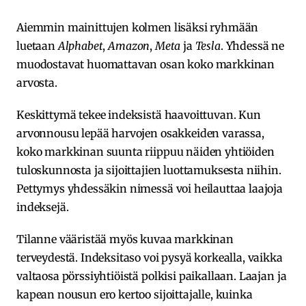
Aiemmin mainittujen kolmen lisäksi ryhmään
luetaan
Alphabet
,
Amazon
,
Meta
ja
Tesla
. Yhdessä ne
muodostavat huomattavan osan koko markkinan
arvosta.
Keskittymä tekee indeksistä haavoittuvan. Kun
arvonnousu lepää harvojen osakkeiden varassa,
koko markkinan suunta riippuu näiden yhtiöiden
tuloskunnosta ja sijoittajien luottamuksesta niihin.
Pettymys yhdessäkin nimessä voi heilauttaa laajoja
indeksejä.
Tilanne vääristää myös kuvaa markkinan
terveydestä. Indeksitaso voi pysyä korkealla, vaikka
valtaosa pörssiyhtiöistä polkisi paikallaan. Laajan ja
kapean nousun ero kertoo sijoittajalle, kuinka