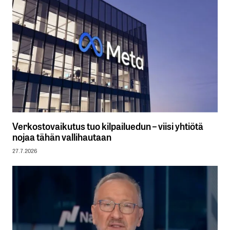
Verkostovaikutus tuo kilpailuedun – viisi yhtiötä
nojaa tähän vallihautaan
27.7.2026