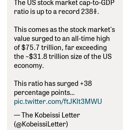
The US stock market cap-to-GDP
ratio is up to a record 238%.
This comes as the stock market's
value surged to an all-time high
of $75.7 trillion, far exceeding
the ~$31.8 trillion size of the US
economy.
This ratio has surged +38
percentage points…
pic.twitter.com/ftJKlt3MWU
— The Kobeissi Letter
(@KobeissiLetter)