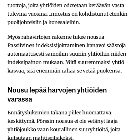
tuottoja, joita yhtiöiden odotetaan keräävän vasta
tulevina vuosina. Innostus on kohdistunut etenkin
puolijohteisiin ja konesaleihin.
Myös rahavirtojen rakenne tukee nousua.
Passiivinen indeksisijoittaminen kanavoi säästöjä
automaattisesti samoihin suuriin yhtiöihin niiden
indeksipainon mukaan. Mitä suuremmaksi yhtiö
kasvaa, sitä enemmän rahaa se vetää puoleensa.
Nousu lepää harvojen yhtiöiden
varassa
Ennätyslukemien takana piilee huomattava
keskittymä. Pörssin nousua ei ole vetänyt laaja
yhtiöjoukko vaan kourallinen suuryhtiöitä, joita
kutsutaan mahtiseitsikoksi.