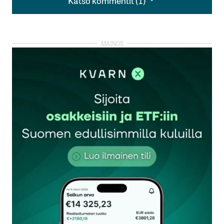
Katso kommentit (1)
Hyvin kirjoitettu juttu ja herättää ajatuksia.
Yhdysvaltoihin on siirtynyt paljon pääomaa, niin
isojen institutionaalisten toimijoiden kuin meidän
piensijoittajien rahoja.
Nyt on liian monta epävarmuutta luovaa tekijää,
joten varmasti jonkinlainen korjausliike on
luvassa.
Piensijoittajien näkökulmasta voittojen
kotiuttaminen tässä vaiheessa tekoälybuumia
tarkoittaa varmuudella myyntivoittojen
verottamista, joten korjausliike alaspäin pitäisi olla
veroseuraamuksia suurempi ja ajallisesti
pitkäaikainen.
Olin hyvin pitkään siinä uskossa, että IT-jättien
taloudellinen voima mahdollistaa jopa nykyisen
investointibuumin kannattavasti. Nyt on kuitenkin