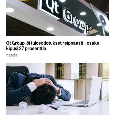
Qt Group löi tulosodotukset reippaasti – osake
kipusi 27 prosenttia
7.8.2026