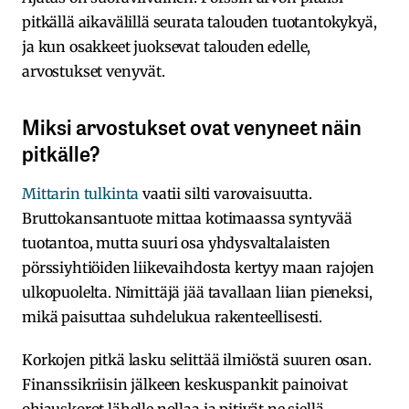
pitkällä aikavälillä seurata talouden tuotantokykyä,
ja kun osakkeet juoksevat talouden edelle,
arvostukset venyvät.
Miksi arvostukset ovat venyneet näin
pitkälle?
Mittarin tulkinta
vaatii silti varovaisuutta.
Bruttokansantuote mittaa kotimaassa syntyvää
tuotantoa, mutta suuri osa yhdysvaltalaisten
pörssiyhtiöiden liikevaihdosta kertyy maan rajojen
ulkopuolelta. Nimittäjä jää tavallaan liian pieneksi,
mikä paisuttaa suhdelukua rakenteellisesti.
Korkojen pitkä lasku selittää ilmiöstä suuren osan.
Finanssikriisin jälkeen keskuspankit painoivat
ohjauskorot lähelle nollaa ja pitivät ne siellä