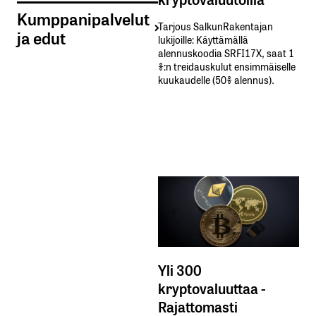
Kumppanipalvelut
Tarjous SalkunRakentajan
ja edut
lukijoille: Käyttämällä​ ​
alennuskoodia​ ​SRFI17X,​ ​saat​ ​1
%:n treidauskulut​ ​ensimmäiselle​ ​
kuukaudelle​ ​(50%​ ​alennus).
Yli 300
kryptovaluuttaa -
Rajattomasti