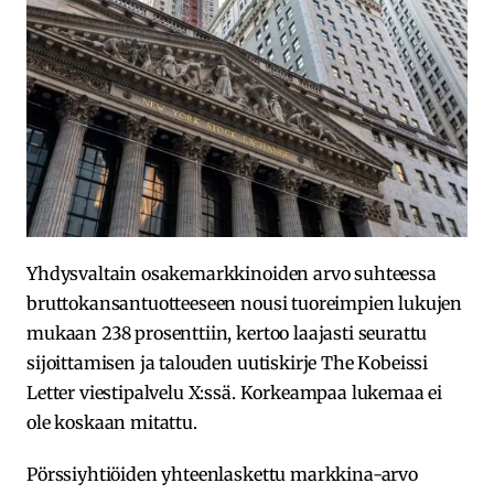
Yhdysvaltain osakemarkkinoiden arvo suhteessa
bruttokansantuotteeseen nousi tuoreimpien lukujen
mukaan 238 prosenttiin, kertoo laajasti seurattu
sijoittamisen ja talouden uutiskirje The Kobeissi
Letter viestipalvelu X:ssä. Korkeampaa lukemaa ei
ole koskaan mitattu.
Pörssiyhtiöiden yhteenlaskettu markkina-arvo