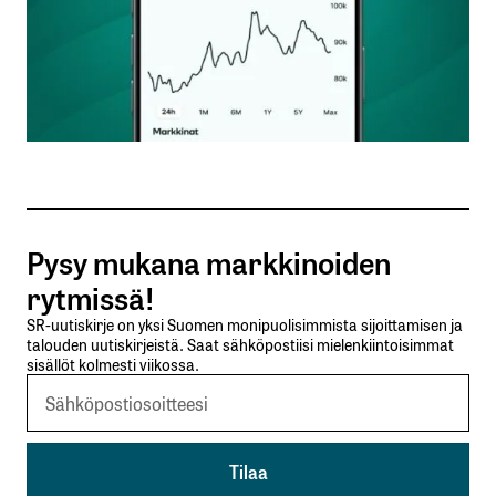
poliittisten kysymysten lisäksi isoja kysymyksiä
korkojen suhteen.
Tietenkin Euroopassa (Norja ja Britannia pois
lukien) tilanne on hieman eri kuin Yhdysvalloissa,
joka on fossiilisten polttoaineiden nettotuottaja.
Petri Pölönen
9.6.2026 at 16:57
Vastaa
Pysy mukana markkinoiden
rytmissä!
kirjautua
SR-uutiskirje on yksi Suomen monipuolisimmista sijoittamisen ja
talouden uutiskirjeistä. Saat sähköpostiisi mielenkiintoisimmat
sisään
rekisteröityä
sisällöt kolmesti viikossa.