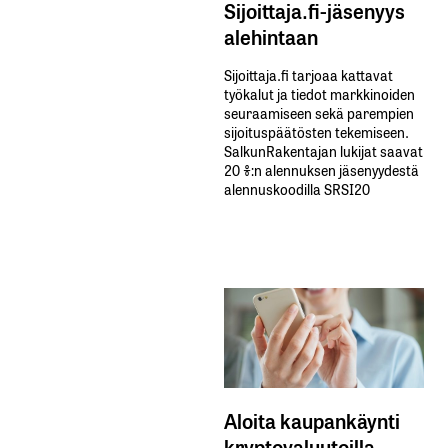
Sijoittaja.fi-jäsenyys
alehintaan
Sijoittaja.fi tarjoaa kattavat
työkalut ja tiedot markkinoiden
seuraamiseen sekä parempien
sijoituspäätösten tekemiseen.
SalkunRakentajan lukijat saavat
20 %:n alennuksen jäsenyydestä
alennuskoodilla SRSI20
Aloita kaupankäynti
kryptovaluutoilla