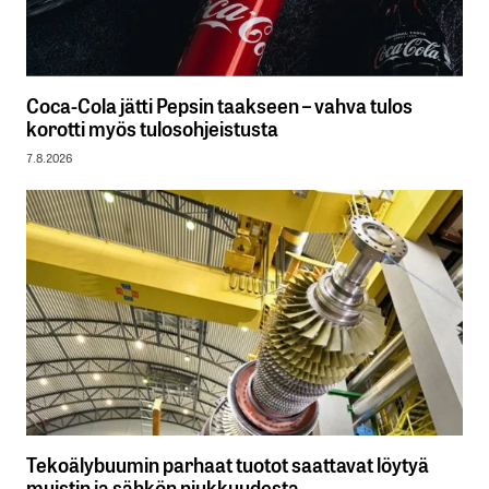
Coca-Cola jätti Pepsin taakseen – vahva tulos
korotti myös tulosohjeistusta
7.8.2026
Tekoälybuumin parhaat tuotot saattavat löytyä
muistin ja sähkön niukkuudesta