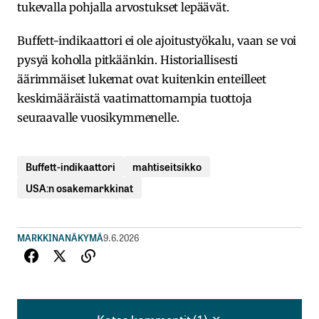
tukevalla pohjalla arvostukset lepäävät.
Buffett-indikaattori ei ole ajoitustyökalu, vaan se voi
pysyä koholla pitkäänkin. Historiallisesti
äärimmäiset lukemat ovat kuitenkin enteilleet
keskimääräistä vaatimattomampia tuottoja
seuraavalle vuosikymmenelle.
Buffett-indikaattori
mahtiseitsikko
USA:n osakemarkkinat
MARKKINANÄKYMÄ
9.6.2026
Katso kommentit (1)