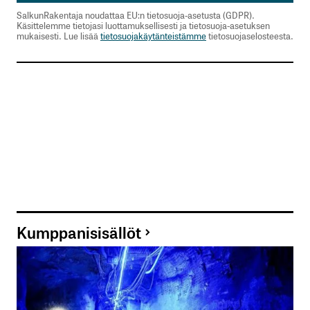
SalkunRakentaja noudattaa EU:n tietosuoja-asetusta (GDPR).
Sähköpostiosoitettasi ei julkaista.
Pakolliset
Käsittelemme tietojasi luottamuksellisesti ja tietosuoja-asetuksen
mukaisesti. Lue lisää
tietosuojakäytänteistämme
tietosuojaselosteesta.
kentät on merkitty
*
Kommentti
*
Nimesi tai nimimerkkisi
*
Sähköpostiosoitteesi
*
Kumppanisisällöt
Tilaa SalkunRakentajan uutiskirje
Lähetä kommentti