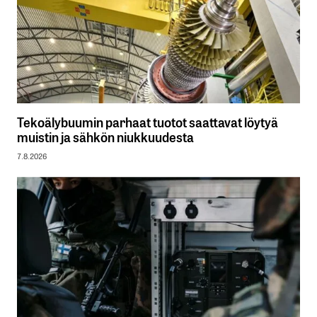
Tekoälybuumin parhaat tuotot saattavat löytyä
muistin ja sähkön niukkuudesta
7.8.2026