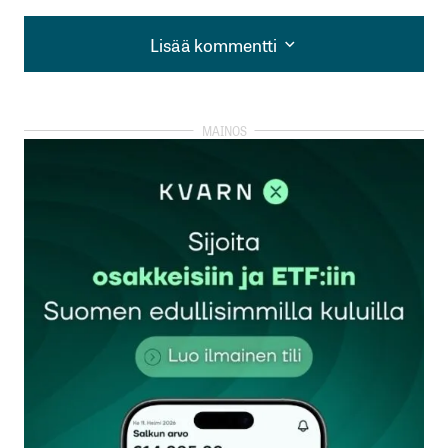
Lisää kommentti
Lisää kommentti
kirjautua
sisään
rekisteröityä
Sähköpostiosoitettasi ei julkaista.
Pakolliset
kentät on merkitty
*
Kommentti
*