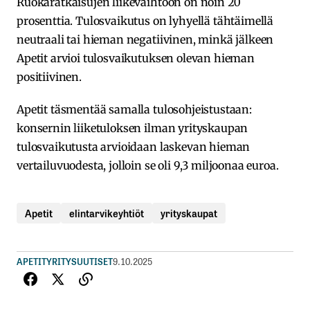
Ruokaratkaisujen liikevaihtoon on noin 20
prosenttia. Tulosvaikutus on lyhyellä tähtäimellä
neutraali tai hieman negatiivinen, minkä jälkeen
Apetit arvioi tulosvaikutuksen olevan hieman
positiivinen.
Apetit täsmentää samalla tulosohjeistustaan:
konsernin liiketuloksen ilman yrityskaupan
tulosvaikutusta arvioidaan laskevan hieman
vertailuvuodesta, jolloin se oli 9,3 miljoonaa euroa.
Apetit
elintarvikeyhtiöt
yrityskaupat
APETIT
YRITYSUUTISET
9.10.2025