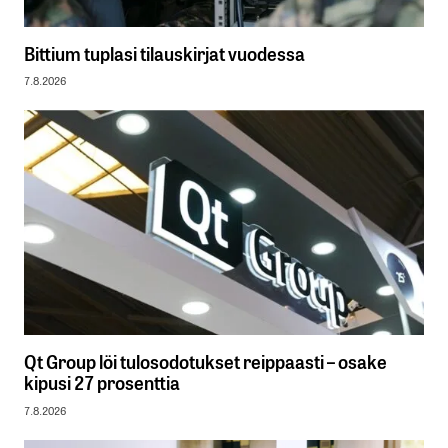
Bittium tuplasi tilauskirjat vuodessa
7.8.2026
Qt Group löi tulosodotukset reippaasti – osake
kipusi 27 prosenttia
7.8.2026