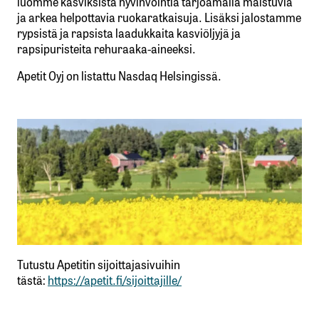
luomme kasviksista hyvinvointia tarjoamalla maistuvia
ja arkea helpottavia ruokaratkaisuja. Lisäksi jalostamme
rypsistä ja rapsista laadukkaita kasviöljyjä ja
rapsipuristeita rehuraaka-aineeksi.
Apetit Oyj on listattu Nasdaq Helsingissä.
Tutustu Apetitin sijoittajasivuihin
tästä:
https://apetit.fi/sijoittajille/