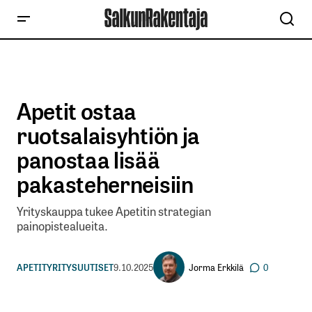
Apetit ostaa
ruotsalaisyhtiön ja
panostaa lisää
pakasteherneisiin
Yrityskauppa tukee Apetitin strategian
painopistealueita.
Jorma Erkkilä
APETIT
YRITYSUUTISET
9.10.2025
0