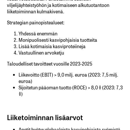
viljelijäyhteistyöhön ja kotimaiseen alkutuotantoon
liiketoiminnan kulmakivenä.
Strategian painopistealueet:
Yhdessä enemmän
Monipuolisesti kasvipohjaisia tuotteita
Lisää kotimaisia kasviproteiineja
Vastuullinen arvoketju
Taloudelliset tavoitteet vuosille 2023-2025
Liikevoitto (EBIT) > 9,0 milj. euroa (2023: 7,5 milj.
euroa)
Sijoitetun pääoman tuotto (ROCE) > 8,0 % (2023: 7,3
%)
Liiketoiminnan lisäarvot
Apetit hyötyy globaaleista kasvipohjaista syömistä