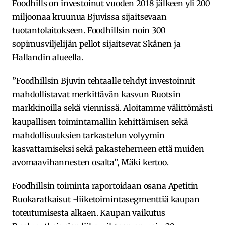
Foodhills on investoinut vuoden 2018 jälkeen yli 200
miljoonaa kruunua Bjuvissa sijaitsevaan
tuotantolaitokseen. Foodhillsin noin 300
sopimusviljelijän pellot sijaitsevat Skånen ja
Hallandin alueella.
”Foodhillsin Bjuvin tehtaalle tehdyt investoinnit
mahdollistavat merkittävän kasvun Ruotsin
markkinoilla sekä viennissä. Aloitamme välittömästi
kaupallisen toimintamallin kehittämisen sekä
mahdollisuuksien tarkastelun volyymin
kasvattamiseksi sekä pakasteherneen että muiden
avomaavihannesten osalta”, Mäki kertoo.
Foodhillsin toiminta raportoidaan osana Apetitin
Ruokaratkaisut -liiketoimintasegmenttiä kaupan
toteutumisesta alkaen. Kaupan vaikutus