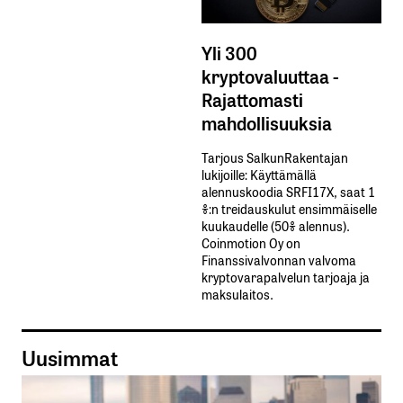
Yli 300
kryptovaluuttaa -
Rajattomasti
mahdollisuuksia
Tarjous SalkunRakentajan
lukijoille: Käyttämällä​ ​
alennuskoodia​ ​SRFI17X,​ ​saat​ ​1
%:n treidauskulut​ ​ensimmäiselle​ ​
kuukaudelle​ ​(50%​ ​alennus).
Coinmotion Oy on
Finanssivalvonnan valvoma
kryptovarapalvelun tarjoaja ja
maksulaitos.
Uusimmat