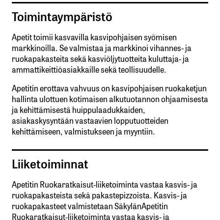
Toimintaympäristö
Apetit toimii kasvavilla kasvipohjaisen syömisen
markkinoilla. Se valmistaa ja markkinoi vihannes- ja
ruokapakasteita sekä kasviöljytuotteita kuluttaja- ja
ammattikeittiöasiakkaille sekä teollisuudelle.
Apetitin erottava vahvuus on kasvipohjaisen ruokaketjun
hallinta ulottuen kotimaisen alkutuotannon ohjaamisesta
ja kehittämisestä huippulaadukkaiden,
asiakaskysyntään vastaavien lopputuotteiden
kehittämiseen, valmistukseen ja myyntiin.
Liiketoiminnat
Apetitin Ruokaratkaisut-liiketoiminta vastaa kasvis- ja
ruokapakasteista sekä pakastepizzoista. Kasvis- ja
ruokapakasteet valmistetaan SäkylänApetitin
Ruokaratkaisut-liiketoiminta vastaa kasvis- ja