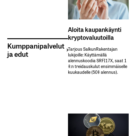
Aloita kaupankäynti
kryptovaluutoilla
Kumppanipalvelut
Tarjous SalkunRakentajan
ja edut
lukijoille: Käyttämällä​ ​
alennuskoodia​ ​SRFI17X,​ ​saat​ ​1
%:n treidauskulut​ ​ensimmäiselle​ ​
kuukaudelle​ ​(50%​ ​alennus).