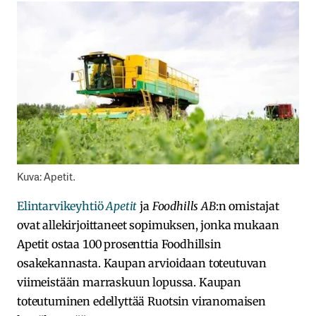
Kuva: Apetit.
Elintarvikeyhtiö
Apetit
ja
Foodhills AB
:n omistajat
ovat allekirjoittaneet sopimuksen, jonka mukaan
Apetit ostaa 100 prosenttia Foodhillsin
osakekannasta. Kaupan arvioidaan toteutuvan
viimeistään marraskuun lopussa. Kaupan
toteutuminen edellyttää Ruotsin viranomaisen