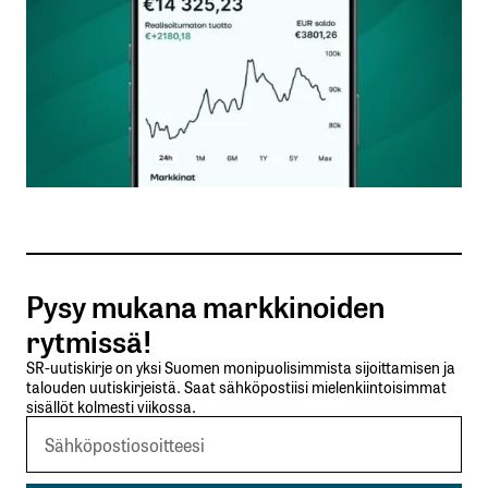
Nimesi tai nimimerkkisi
*
Sähköpostiosoitteesi
*
Tilaa SalkunRakentajan uutiskirje
Pysy mukana markkinoiden
Lähetä kommentti
rytmissä!
SR-uutiskirje on yksi Suomen monipuolisimmista sijoittamisen ja
talouden uutiskirjeistä. Saat sähköpostiisi mielenkiintoisimmat
sisällöt kolmesti viikossa.