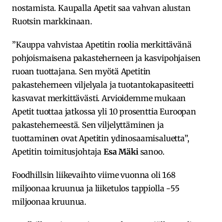
nostamista. Kaupalla Apetit saa vahvan alustan
Ruotsin markkinaan.
”Kauppa vahvistaa Apetitin roolia merkittävänä
pohjoismaisena pakasteherneen ja kasvipohjaisen
ruoan tuottajana. Sen myötä Apetitin
pakasteherneen viljelyala ja tuotantokapasiteetti
kasvavat merkittävästi. Arvioidemme mukaan
Apetit tuottaa jatkossa yli 10 prosenttia Euroopan
pakasteherneestä. Sen viljelyttäminen ja
tuottaminen ovat Apetitin ydinosaamisaluetta”,
Apetitin toimitusjohtaja
Esa Mäki
sanoo.
Foodhillsin liikevaihto viime vuonna oli 168
miljoonaa kruunua ja liiketulos tappiolla -55
miljoonaa kruunua.