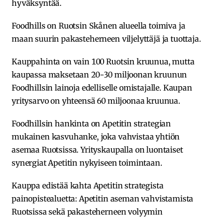
hyväksyntää.
Foodhills on Ruotsin Skånen alueella toimiva ja
maan suurin pakasteherneen viljelyttäjä ja tuottaja.
Kauppahinta on vain 100 Ruotsin kruunua, mutta
kaupassa maksetaan 20-30 miljoonan kruunun
Foodhillsin lainoja edelliselle omistajalle. Kaupan
yritysarvo on yhteensä 60 miljoonaa kruunua.
Foodhillsin hankinta on Apetitin strategian
mukainen kasvuhanke, joka vahvistaa yhtiön
asemaa Ruotsissa. Yrityskaupalla on luontaiset
synergiat Apetitin nykyiseen toimintaan.
Kauppa edistää kahta Apetitin strategista
painopistealuetta: Apetitin aseman vahvistamista
Ruotsissa sekä pakasteherneen volyymin