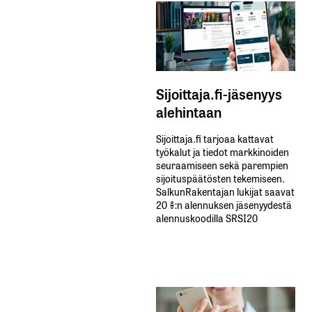
Sijoittaja.fi-jäsenyys
alehintaan
Sijoittaja.fi tarjoaa kattavat
työkalut ja tiedot markkinoiden
seuraamiseen sekä parempien
sijoituspäätösten tekemiseen.
SalkunRakentajan lukijat saavat
20 %:n alennuksen jäsenyydestä
alennuskoodilla SRSI20