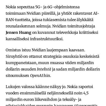
Nokia sopeuttaa 5G- ja 6G-ohjelmistonsa
toimimaan Nvidian piireillä, ja yhtiöt rakentavat AI-
RAN-tuotteita, joissa tukiasemista tulee älykkäitä
reunalaskennan solmuja. Nvidian toimitusjohtaja
Jensen Huang
on kuvannut televerkkoja kriittiseksi
kansalliseksi infrastruktuuriksi.
Omistus istuu Nvidian laajempaan kaavaan.
Siruyhtiö on ottanut strategisia osuuksia keskeisistä
kumppaneistaan, muun muassa viiden miljardin
dollarin osuuden
Intelistä
ja sadan miljardin dollarin
sitoumuksen
OpenAI
:hin.
Lukujen valossa käänne näkyy jo. Nokia raportoi
vuoden ensimmäisellä neljänneksellä noin 4,5
miljardin euron liikevaihdon ja tekoäly- ja
pilviasiakkaiden myynnin kasvaneen 49 prosenttia.