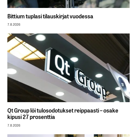
Bittium tuplasi tilauskirjat vuodessa
7.8.2026
Qt Group löi tulosodotukset reippaasti – osake
kipusi 27 prosenttia
7.8.2026