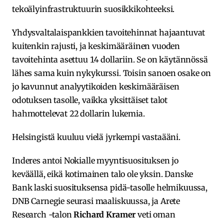
tekoälyinfrastruktuurin suosikkikohteeksi.
Yhdysvaltalaispankkien tavoitehinnat hajaantuvat
kuitenkin rajusti, ja keskimääräinen vuoden
tavoitehinta asettuu 14 dollariin. Se on käytännössä
lähes sama kuin nykykurssi. Toisin sanoen osake on
jo kavunnut analyytikoiden keskimääräisen
odotuksen tasolle, vaikka yksittäiset talot
hahmottelevat 22 dollarin lukemia.
Helsingistä kuuluu vielä jyrkempi vastaääni.
Inderes antoi Nokialle myyntisuosituksen jo
keväällä, eikä kotimainen talo ole yksin. Danske
Bank laski suosituksensa pidä-tasolle helmikuussa,
DNB Carnegie seurasi maaliskuussa, ja Arete
Research -talon
Richard Kramer
veti oman