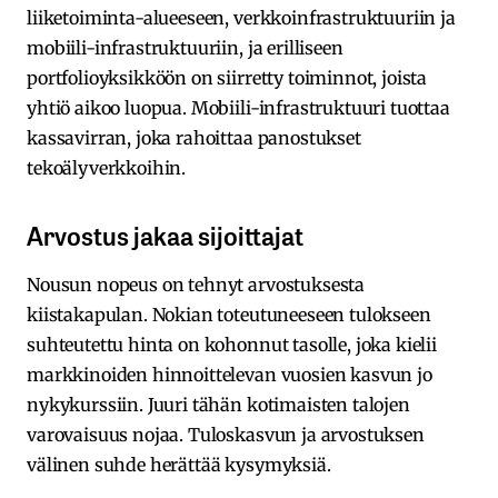
liiketoiminta-alueeseen, verkkoinfrastruktuuriin ja
mobiili-infrastruktuuriin, ja erilliseen
portfolioyksikköön on siirretty toiminnot, joista
yhtiö aikoo luopua. Mobiili-infrastruktuuri tuottaa
kassavirran, joka rahoittaa panostukset
tekoälyverkkoihin.
Arvostus jakaa sijoittajat
Nousun nopeus on tehnyt arvostuksesta
kiistakapulan. Nokian toteutuneeseen tulokseen
suhteutettu hinta on kohonnut tasolle, joka kielii
markkinoiden hinnoittelevan vuosien kasvun jo
nykykurssiin. Juuri tähän kotimaisten talojen
varovaisuus nojaa. Tuloskasvun ja arvostuksen
välinen suhde herättää kysymyksiä.