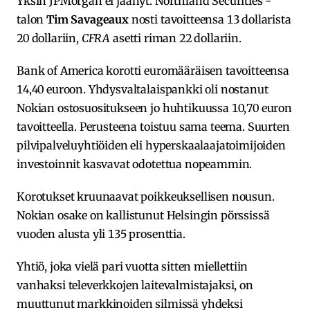
Yksin JPMorgan ei jäänyt. Northland Securities -
talon
Tim Savageaux
nosti tavoitteensa 13 dollarista
20 dollariin,
CFRA
asetti riman 22 dollariin.
Bank of America korotti euromääräisen tavoitteensa
14,40 euroon. Yhdysvaltalaispankki oli nostanut
Nokian ostosuositukseen jo huhtikuussa 10,70 euron
tavoitteella. Perusteena toistuu sama teema. Suurten
pilvipalveluyhtiöiden eli hyperskaalaajatoimijoiden
investoinnit kasvavat odotettua nopeammin.
Korotukset kruunaavat poikkeuksellisen nousun.
Nokian osake on kallistunut Helsingin pörssissä
vuoden alusta yli 135 prosenttia.
Yhtiö, joka vielä pari vuotta sitten miellettiin
vanhaksi televerkkojen laitevalmistajaksi, on
muuttunut markkinoiden silmissä yhdeksi