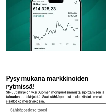
Kommentti
*
Nimesi tai nimimerkkisi
*
Sähköpostiosoitteesi
*
Tilaa SalkunRakentajan uutiskirje
Pysy mukana markkinoiden
Lähetä kommentti
rytmissä!
SR-uutiskirje on yksi Suomen monipuolisimmista sijoittamisen ja
talouden uutiskirjeistä. Saat sähköpostiisi mielenkiintoisimmat
sisällöt kolmesti viikossa.