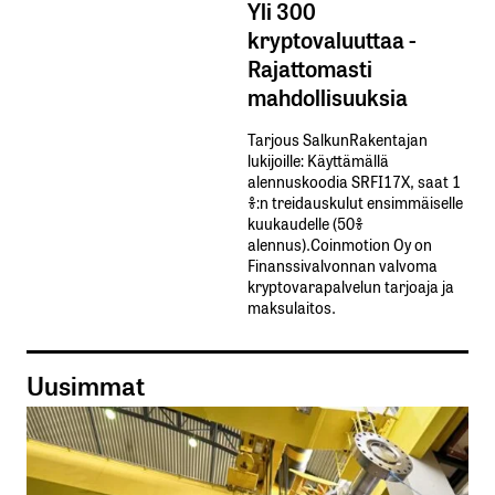
Yli 300
kryptovaluuttaa -
Rajattomasti
mahdollisuuksia
Tarjous SalkunRakentajan
lukijoille: Käyttämällä​ ​
alennuskoodia​ ​SRFI17X,​ ​saat​ ​1
%:n treidauskulut​ ​ensimmäiselle​ ​
kuukaudelle​ ​(50%​ ​
alennus).Coinmotion Oy on
Finanssivalvonnan valvoma
kryptovarapalvelun tarjoaja ja
maksulaitos.
Uusimmat