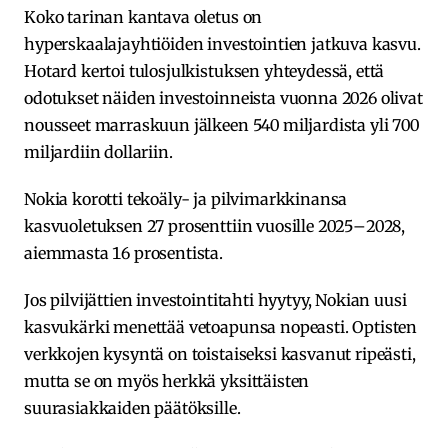
Koko tarinan kantava oletus on
hyperskaalajayhtiöiden investointien jatkuva kasvu.
Hotard kertoi tulosjulkistuksen yhteydessä, että
odotukset näiden investoinneista vuonna 2026 olivat
nousseet marraskuun jälkeen 540 miljardista yli 700
miljardiin dollariin.
Nokia korotti tekoäly- ja pilvimarkkinansa
kasvuoletuksen 27 prosenttiin vuosille 2025–2028,
aiemmasta 16 prosentista.
Jos pilvijättien investointitahti hyytyy, Nokian uusi
kasvukärki menettää vetoapunsa nopeasti. Optisten
verkkojen kysyntä on toistaiseksi kasvanut ripeästi,
mutta se on myös herkkä yksittäisten
suurasiakkaiden päätöksille.