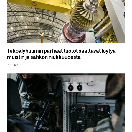
Tekoälybuumin parhaat tuotot saattavat löytyä
muistin ja sähkön niukkuudesta
7.8.2026