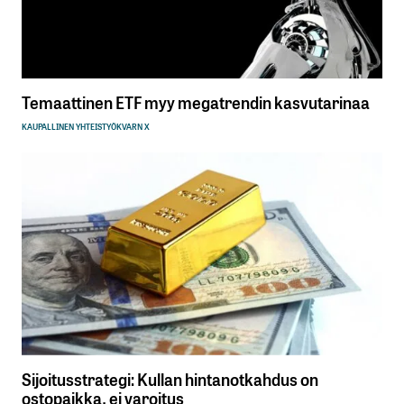
Temaattinen ETF myy megatrendin kasvutarinaa
KAUPALLINEN YHTEISTYÖ
KVARN X
Sijoitusstrategi: Kullan hintanotkahdus on
ostopaikka, ei varoitus