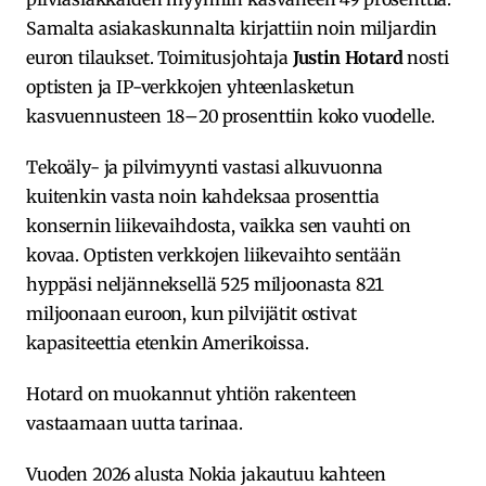
Samalta asiakaskunnalta kirjattiin noin miljardin
euron tilaukset. Toimitusjohtaja
Justin Hotard
nosti
optisten ja IP-verkkojen yhteenlasketun
kasvuennusteen 18–20 prosenttiin koko vuodelle.
Tekoäly- ja pilvimyynti vastasi alkuvuonna
kuitenkin vasta noin kahdeksaa prosenttia
konsernin liikevaihdosta, vaikka sen vauhti on
kovaa. Optisten verkkojen liikevaihto sentään
hyppäsi neljänneksellä 525 miljoonasta 821
miljoonaan euroon, kun pilvijätit ostivat
kapasiteettia etenkin Amerikoissa.
Hotard on muokannut yhtiön rakenteen
vastaamaan uutta tarinaa.
Vuoden 2026 alusta Nokia jakautuu kahteen