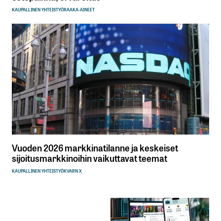
KAUPALLINEN YHTEISTYÖ
RAAKA-AINEET
Vuoden 2026 markkinatilanne ja keskeiset
sijoitusmarkkinoihin vaikuttavat teemat
KAUPALLINEN YHTEISTYÖ
KVARN X