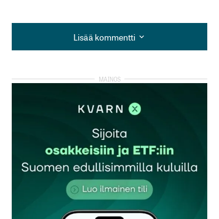
Lisää kommentti
Lisää kommentti
kirjautua
sisään
rekisteröityä
Sähköpostiosoitettasi ei julkaista.
Pakolliset
kentät on merkitty
*