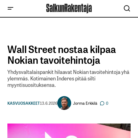
Wall Street nostaa kilpaa
Nokian tavoitehintoja
Yhdysvaltalaispankit hilaavat Nokian tavoitehintoja yhä
ylemmäs. Kotimainen Inderes pitää silti
myyntisuosituksensa.
Jorma Erkkilä
KASVUOSAKKEET
13.6.2026
0