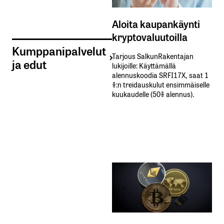
Aloita kaupankäynti
kryptovaluutoilla
Kumppanipalvelut
Tarjous SalkunRakentajan
ja edut
lukijoille: Käyttämällä​ ​
alennuskoodia​ ​SRFI17X,​ ​saat​ ​1
%:n treidauskulut​ ​ensimmäiselle​ ​
kuukaudelle​ ​(50%​ ​alennus).