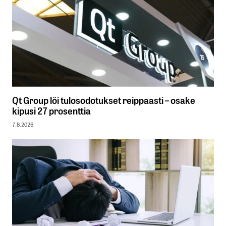
Qt Group löi tulosodotukset reippaasti – osake
kipusi 27 prosenttia
7.8.2026