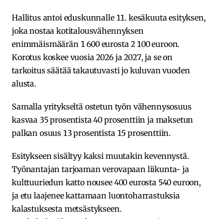
Hallitus antoi eduskunnalle 11. kesäkuuta esityksen,
joka nostaa kotitalousvähennyksen
enimmäismäärän 1 600 eurosta 2 100 euroon.
Korotus koskee vuosia 2026 ja 2027, ja se on
tarkoitus säätää takautuvasti jo kuluvan vuoden
alusta.
Samalla yritykseltä ostetun työn vähennysosuus
kasvaa 35 prosentista 40 prosenttiin ja maksetun
palkan osuus 13 prosentista 15 prosenttiin.
Esitykseen sisältyy kaksi muutakin kevennystä.
Työnantajan tarjoaman verovapaan liikunta- ja
kulttuuriedun katto nousee 400 eurosta 540 euroon,
ja etu laajenee kattamaan luontoharrastuksia
kalastuksesta metsästykseen.