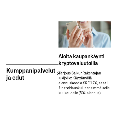
Aloita kaupankäynti
kryptovaluutoilla
Kumppanipalvelut
Tarjous SalkunRakentajan
ja edut
lukijoille: Käyttämällä​ ​
alennuskoodia​ ​SRFI17X,​ ​saat​ ​1
%:n treidauskulut​ ​ensimmäiselle​ ​
kuukaudelle​ ​(50%​ ​alennus).