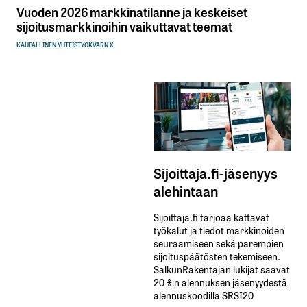
Vuoden 2026 markkinatilanne ja keskeiset
sijoitusmarkkinoihin vaikuttavat teemat
KAUPALLINEN YHTEISTYÖ
KVARN X
Sijoittaja.fi-jäsenyys
alehintaan
Sijoittaja.fi tarjoaa kattavat
työkalut ja tiedot markkinoiden
seuraamiseen sekä parempien
sijoituspäätösten tekemiseen.
SalkunRakentajan lukijat saavat
20 %:n alennuksen jäsenyydestä
alennuskoodilla SRSI20