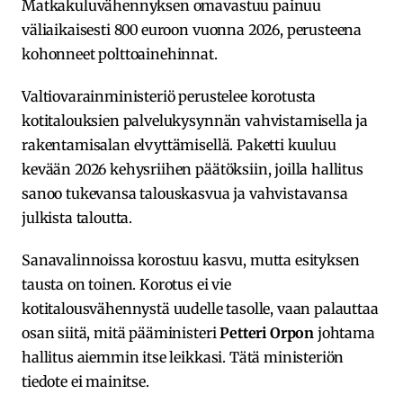
Matkakuluvähennyksen omavastuu painuu
väliaikaisesti 800 euroon vuonna 2026, perusteena
kohonneet polttoainehinnat.
Valtiovarainministeriö perustelee korotusta
kotitalouksien palvelukysynnän vahvistamisella ja
rakentamisalan elvyttämisellä. Paketti kuuluu
kevään 2026 kehysriihen päätöksiin, joilla hallitus
sanoo tukevansa talouskasvua ja vahvistavansa
julkista taloutta.
Sanavalinnoissa korostuu kasvu, mutta esityksen
tausta on toinen. Korotus ei vie
kotitalousvähennystä uudelle tasolle, vaan palauttaa
osan siitä, mitä pääministeri
Petteri Orpon
johtama
hallitus aiemmin itse leikkasi. Tätä ministeriön
tiedote ei mainitse.