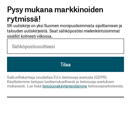
Pysy mukana markkinoiden
Nimesi tai nimimerkkisi
*
rytmissä!
SR-uutiskirje on yksi Suomen monipuolisimmista sijoittamisen ja
Sähköpostiosoitteesi
*
talouden uutiskirjeistä. Saat sähköpostiisi mielenkiintoisimmat
sisällöt kolmesti viikossa.
Tilaa SalkunRakentajan uutiskirje
Lähetä kommentti
SalkunRakentaja noudattaa EU:n tietosuoja-asetusta (GDPR).
Käsittelemme tietojasi luottamuksellisesti ja tietosuoja-asetuksen
mukaisesti. Lue lisää
tietosuojakäytänteistämme
tietosuojaselosteesta.