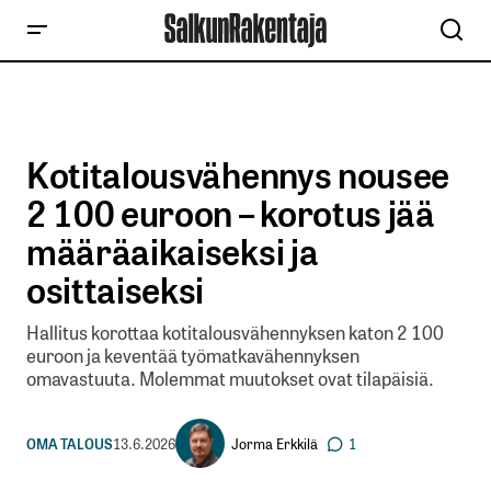
Kotitalousvähennys nousee
2 100 euroon – korotus jää
määräaikaiseksi ja
osittaiseksi
Hallitus korottaa kotitalousvähennyksen katon 2 100
euroon ja keventää työmatkavähennyksen
omavastuuta. Molemmat muutokset ovat tilapäisiä.
Jorma Erkkilä
OMA TALOUS
13.6.2026
1