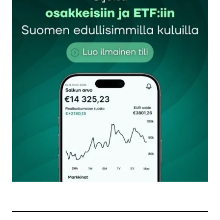
kirjautua
sisään
rekisteröityä
Sähköpostiosoitettasi ei julkaista.
Pakolliset
kentät on merkitty
*
Kommentti
*