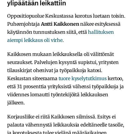
ylipäätään leikattiin
Oppositiopuolue Keskustassa korotus luetaan toisin.
Puheenjohtaja
Antti Kaikkonen
näkee esityksessä
käytännön tunnustuksen siitä, että
hallituksen
aiempi leikkaus oli virhe
.
Kaikkosen mukaan leikkauksella oli välittömät
seuraukset. Palvelujen kysyntä supistui, yritysten
tilauskirjat ohenivat ja työpaikkoja katosi.
Keskustan siteeraama
tuore kyselytutkimus
kertoo,
että 31 prosenttia yrityksistä vähensi työpaikkoja ja
viidennes lomautti työntekijöitä leikkauksen
jälkeen.
Korjausliike ei riitä Kaikkosen silmissä. Esitys ei
palauta vähennystä leikkauksia edeltäneelle tasolle,
ja korotuksesta tulee vieläpä määräaikainen.