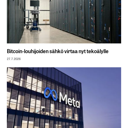
Bitcoin-louhijoiden sähkö virtaa nyt tekoälylle
27.7.2026