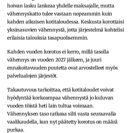
hoivan lasku lankeaa yhdelle maksajalle, mutta
vähennyskatto tulee vastaan nopeammin kuin
kahden aikuisen kotitaloudessa. Keskusta korottaisi
yksinasuvien vähennystä, jotta järjestelmä kohtelisi
erilaisia talouksia tasapuolisemmin.
Kahden vuoden korotus ei kerro, millä tasolla
vähennys on vuoden 2027 jälkeen, ja juuri
ennakoitavuuden puutetta ovat arvostelleet myös
palvelualojen järjestöt.
Takautuvuus tarkoittaa, että kotitaloudet voivat
hyödyntää korkeampaa vähennystä jo kuluvan
vuoden töistä heti lain tultua voimaan.
Vähennyksen taso ratkeaa silti vasta seuraavalla
vaalikaudella, kun nyt päätetty korotus on määrä
purkaa.