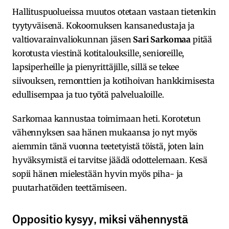
Hallituspuolueissa muutos otetaan vastaan tietenkin
tyytyväisenä. Kokoomuksen kansanedustaja ja
valtiovarainvaliokunnan jäsen
Sari Sarkomaa
pitää
korotusta viestinä kotitalouksille, senioreille,
lapsiperheille ja pienyrittäjille, sillä se tekee
siivouksen, remonttien ja kotihoivan hankkimisesta
edullisempaa ja tuo työtä palvelualoille.
Sarkomaa kannustaa toimimaan heti. Korotetun
vähennyksen saa hänen mukaansa jo nyt myös
aiemmin tänä vuonna teetetyistä töistä, joten lain
hyväksymistä ei tarvitse jäädä odottelemaan. Kesä
sopii hänen mielestään hyvin myös piha- ja
puutarhatöiden teettämiseen.
Oppositio kysyy, miksi vähennystä