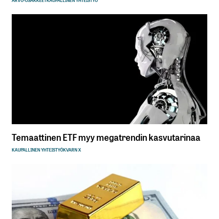
Temaattinen ETF myy megatrendin kasvutarinaa
KAUPALLINEN YHTEISTYÖ
KVARN X