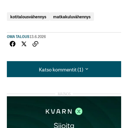
kotitalousvähennys
matkakuluvähennys
OMA TALOUS
13.6.2026
Katso kommentit (1)
Katso kommentit (1)
Ja omavastuu vähennetään lopussa
verohyvityksestä ei työn kokonaishinnasta.
oloneuvos_70
19.6.2026 at 07:46
Vastaa