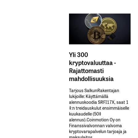
Yli 300
kryptovaluuttaa -
Rajattomasti
mahdollisuuksia
Tarjous SalkunRakentajan
lukijoille: Käyttämällä​ ​
alennuskoodia​ ​SRFI17X,​ ​saat​ ​1
%:n treidauskulut​ ​ensimmäiselle​ ​
kuukaudelle​ ​(50%​ ​
alennus).Coinmotion Oy on
Finanssivalvonnan valvoma
kryptovarapalvelun tarjoaja ja
maksulaitos.