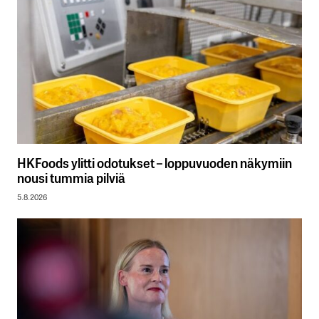
HKFoods ylitti odotukset – loppuvuoden näkymiin
nousi tummia pilviä
5.8.2026