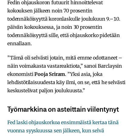
Fedin ohjauskoron futuurit hinnoittelevat
kokouksen jälkeen noin 70 prosentin
todennäköisyyttä koronlaskulle joulukuun 9.–10.
päivän kokouksessa, ja noin 30 prosentin
todennäköisyyttä sille, että ohjauskorko pidetään
ennallaan.
”Tämä oli selvästi jotain, mitä emme odottaneet –
näin voimakasta vastareaktiota,” sanoi Barclaysin
ekonomisti
Pooja Sriram
. ”Yksi asia, joka
lehdistötilaisuudesta käy ilmi, on se, että he selvästi
keskustelivat paljon joulukuusta.”
Työmarkkina on asteittain viilentynyt
Fed laski ohjauskorkoa ensimmäistä kertaa tänä
vuonna syyskuussa sen jälkeen, kun selvä