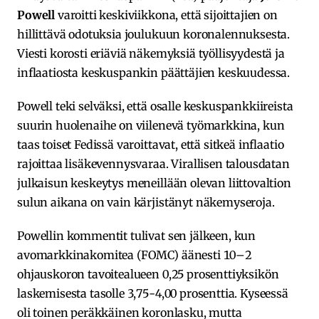
Powell
varoitti keskiviikkona, että sijoittajien on
hillittävä odotuksia joulukuun koronalennuksesta.
Viesti korosti eriäviä näkemyksiä työllisyydestä ja
inflaatiosta keskuspankin päättäjien keskuudessa.
Powell teki selväksi, että osalle keskuspankkiireista
suurin huolenaihe on viilenevä työmarkkina, kun
taas toiset Fedissä varoittavat, että sitkeä inflaatio
rajoittaa lisäkevennysvaraa. Virallisen talousdatan
julkaisun keskeytys meneillään olevan liittovaltion
sulun aikana on vain kärjistänyt näkemyseroja.
Powellin kommentit tulivat sen jälkeen, kun
avomarkkinakomitea (FOMC) äänesti 10–2
ohjauskoron tavoitealueen 0,25 prosenttiyksikön
laskemisesta tasolle 3,75-4,00 prosenttia. Kyseessä
oli toinen peräkkäinen koronlasku, mutta