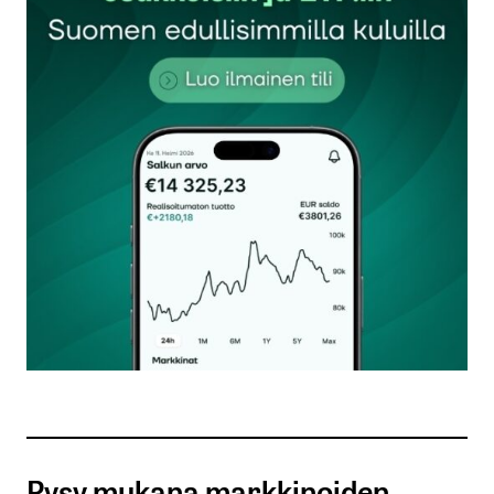
Sähköpostiosoitettasi ei julkaista.
Pakolliset
kentät on merkitty
*
Kommentti
*
Nimesi tai nimimerkkisi
*
Sähköpostiosoitteesi
*
Tilaa SalkunRakentajan uutiskirje
Pysy mukana markkinoiden