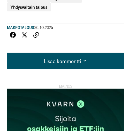
Yhdysvaltain talous
MAKROTALOUS
30.10.2025
Lisää kommentti
Lisää kommentti
kirjautua
sisään
rekisteröityä