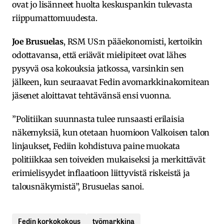
ovat jo lisänneet huolta keskuspankin tulevasta
riippumattomuudesta.
Joe Brusuelas
, RSM US:n pääekonomisti, kertoikin
odottavansa, että eriävät mielipiteet ovat lähes
pysyvä osa kokouksia jatkossa, varsinkin sen
jälkeen, kun seuraavat Fedin avomarkkinakomitean
jäsenet aloittavat tehtävänsä ensi vuonna.
”Politiikan suunnasta tulee runsaasti erilaisia
näkemyksiä, kun otetaan huomioon Valkoisen talon
linjaukset, Fediin kohdistuva paine muokata
politiikkaa sen toiveiden mukaiseksi ja merkittävät
erimielisyydet inflaatioon liittyvistä riskeistä ja
talousnäkymistä”, Brusuelas sanoi.
Fedin korkokokous
työmarkkina