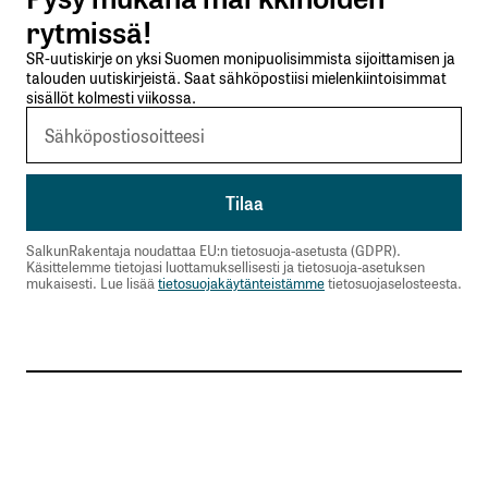
Lähetä kommentti
rytmissä!
SR-uutiskirje on yksi Suomen monipuolisimmista sijoittamisen ja
talouden uutiskirjeistä. Saat sähköpostiisi mielenkiintoisimmat
sisällöt kolmesti viikossa.
SalkunRakentaja noudattaa EU:n tietosuoja-asetusta (GDPR).
Käsittelemme tietojasi luottamuksellisesti ja tietosuoja-asetuksen
mukaisesti. Lue lisää
tietosuojakäytänteistämme
tietosuojaselosteesta.