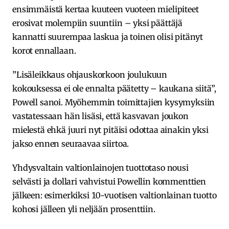
ensimmäistä kertaa kuuteen vuoteen mielipiteet
erosivat molempiin suuntiin – yksi päättäjä
kannatti suurempaa laskua ja toinen olisi pitänyt
korot ennallaan.
”Lisäleikkaus ohjauskorkoon joulukuun
kokouksessa ei ole ennalta päätetty – kaukana siitä”,
Powell sanoi. Myöhemmin toimittajien kysymyksiin
vastatessaan hän lisäsi, että kasvavan joukon
mielestä ehkä juuri nyt pitäisi odottaa ainakin yksi
jakso ennen seuraavaa siirtoa.
Yhdysvaltain valtionlainojen tuottotaso nousi
selvästi ja dollari vahvistui Powellin kommenttien
jälkeen: esimerkiksi 10-vuotisen valtionlainan tuotto
kohosi jälleen yli neljään prosenttiin.