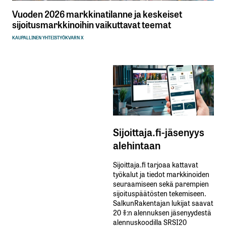
Vuoden 2026 markkinatilanne ja keskeiset
sijoitusmarkkinoihin vaikuttavat teemat
KAUPALLINEN YHTEISTYÖ
KVARN X
Sijoittaja.fi-jäsenyys
alehintaan
Sijoittaja.fi tarjoaa kattavat
työkalut ja tiedot markkinoiden
seuraamiseen sekä parempien
sijoituspäätösten tekemiseen.
SalkunRakentajan lukijat saavat
20 %:n alennuksen jäsenyydestä
alennuskoodilla SRSI20