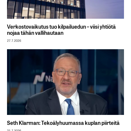
Verkostovaikutus tuo kilpailuedun – viisi yhtiötä
nojaa tähän vallihautaan
27.7.2026
Seth Klarman: Tekoälyhuumassa kuplan piirteitä
21.7.2026