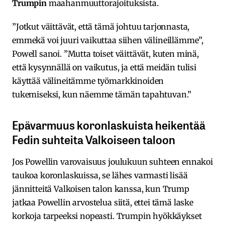
Trumpin
maahanmuuttorajoituksista.
”Jotkut väittävät, että tämä johtuu tarjonnasta,
emmekä voi juuri vaikuttaa siihen välineillämme”,
Powell sanoi. ”Mutta toiset väittävät, kuten minä,
että kysynnällä on vaikutus, ja että meidän tulisi
käyttää välineitämme työmarkkinoiden
tukemiseksi, kun näemme tämän tapahtuvan.”
Epävarmuus koronlaskuista heikentää
Fedin suhteita Valkoiseen taloon
Jos Powellin varovaisuus joulukuun suhteen ennakoi
taukoa koronlaskuissa, se lähes varmasti lisää
jännitteitä Valkoisen talon kanssa, kun Trump
jatkaa Powellin arvostelua siitä, ettei tämä laske
korkoja tarpeeksi nopeasti. Trumpin hyökkäykset