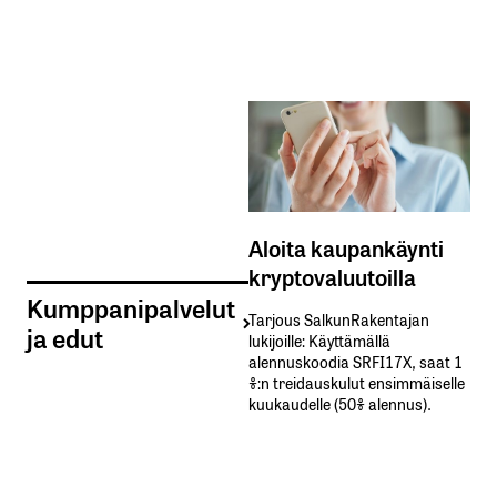
Aloita kaupankäynti
kryptovaluutoilla
Kumppanipalvelut
Tarjous SalkunRakentajan
ja edut
lukijoille: Käyttämällä​ ​
alennuskoodia​ ​SRFI17X,​ ​saat​ ​1
%:n treidauskulut​ ​ensimmäiselle​ ​
kuukaudelle​ ​(50%​ ​alennus).