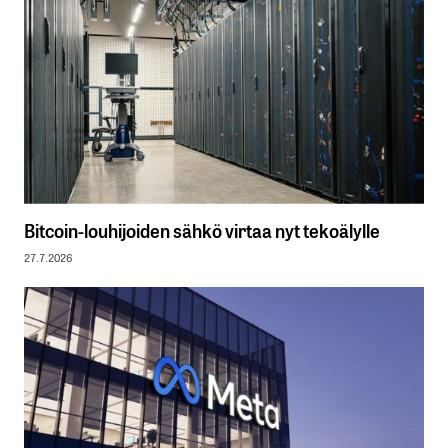
Bitcoin-louhijoiden sähkö virtaa nyt tekoälylle
27.7.2026