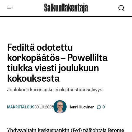
Fediltä odotettu
korkopäätös – Powellilta
tiukka viesti joulukuun
kokouksesta
Joulukuun koronlasku ei ole itsestäänselvyys.
Henri Huovinen
MAKROTALOUS
30.10.2025
0
Yhdysvaltain keskuspankin (Fed) pääjohtaja
Jerome