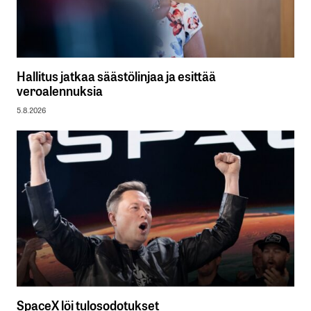
Hallitus jatkaa säästölinjaa ja esittää
veroalennuksia
5.8.2026
SpaceX löi tulosodotukset