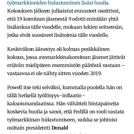
työmarkkinoiden hidastuminen lisäsi huolia.
Kokouksen jälkeen julkaistut ennusteet osoittivat,
että 19 komitean jäsenestä 9 odotti enintään yhtä
lisälaskua tälle vuodelle, mukaan lukien seitsemän,
jotka eivät suosineet lisätoimia tälle vuodelle.
Keskiviikon äänestys oli kolmas peräkkäinen
kokous, jossa avomarkkinakomitean jäsenet jättivät
eriävän mielipiteen enemmistön päätöstä vastaan –
vastaavaa ei ole nähty sitten vuoden 2019.
Powell itse teki selväksi, kummalla puolella hän on
tällä hetkellä työllisyys–inflaatio -
kaksoismandaatissa. Hän vähätteli hintapaineita
koskevia huolia ja sanoi, että Fedillä on rooli vastata
työmarkkinan hidastumiseen, vaikka se johtuisi
osittain presidentti
Donald