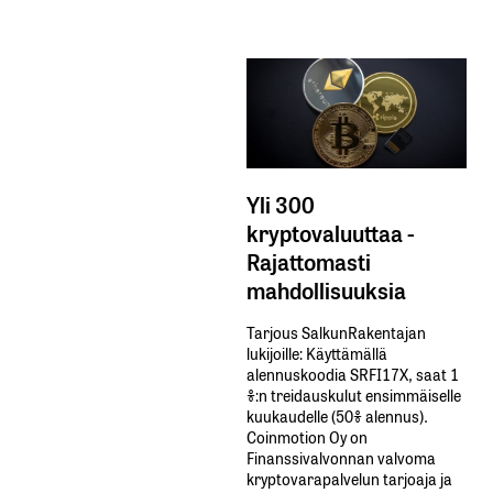
Yli 300
kryptovaluuttaa -
Rajattomasti
mahdollisuuksia
Tarjous SalkunRakentajan
lukijoille: Käyttämällä​ ​
alennuskoodia​ ​SRFI17X,​ ​saat​ ​1
%:n treidauskulut​ ​ensimmäiselle​ ​
kuukaudelle​ ​(50%​ ​alennus).
Coinmotion Oy on
Finanssivalvonnan valvoma
kryptovarapalvelun tarjoaja ja