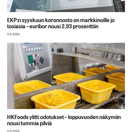
EKP:n syyskuun koronnosto on markkinoille jo
tosiasia – euribor nousi 2,93 prosenttiin
5.8.2026
HKFoods ylitti odotukset – loppuvuoden näkymiin
nousi tummia pilviä
5.8.2026