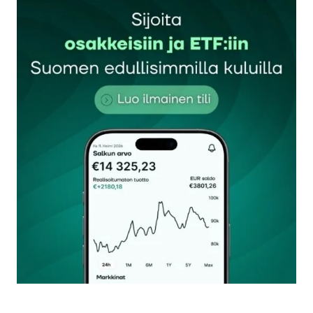
Sähköpostiosoitettasi ei julkaista.
Pakolliset
kentät on merkitty
*
Kommentti
*
Nimesi tai nimimerkkisi
*
Sähköpostiosoitteesi
*