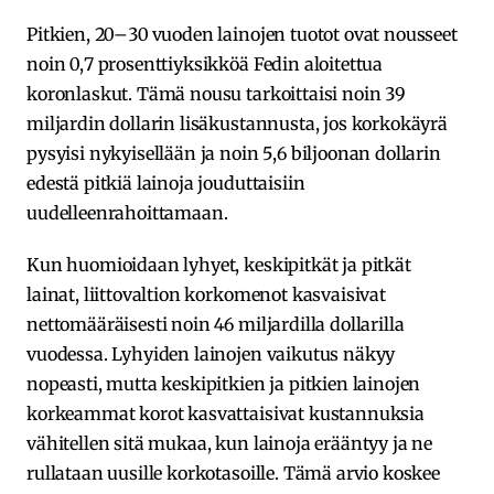
Pitkien, 20–30 vuoden lainojen tuotot ovat nousseet
noin 0,7 prosenttiyksikköä Fedin aloitettua
koronlaskut. Tämä nousu tarkoittaisi noin 39
miljardin dollarin lisäkustannusta, jos korkokäyrä
pysyisi nykyisellään ja noin 5,6 biljoonan dollarin
edestä pitkiä lainoja jouduttaisiin
uudelleenrahoittamaan.
Kun huomioidaan lyhyet, keskipitkät ja pitkät
lainat, liittovaltion korkomenot kasvaisivat
nettomääräisesti noin 46 miljardilla dollarilla
vuodessa. Lyhyiden lainojen vaikutus näkyy
nopeasti, mutta keskipitkien ja pitkien lainojen
korkeammat korot kasvattaisivat kustannuksia
vähitellen sitä mukaa, kun lainoja erääntyy ja ne
rullataan uusille korkotasoille. Tämä arvio koskee