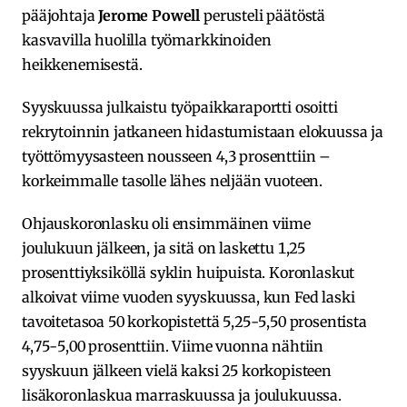
pääjohtaja
Jerome Powell
perusteli päätöstä
kasvavilla huolilla työmarkkinoiden
heikkenemisestä.
Syyskuussa julkaistu työpaikkaraportti osoitti
rekrytoinnin jatkaneen hidastumistaan elokuussa ja
työttömyysasteen nousseen 4,3 prosenttiin –
korkeimmalle tasolle lähes neljään vuoteen.
Ohjauskoronlasku oli ensimmäinen viime
joulukuun jälkeen, ja sitä on laskettu 1,25
prosenttiyksiköllä syklin huipuista. Koronlaskut
alkoivat viime vuoden syyskuussa, kun Fed laski
tavoitetasoa 50 korkopistettä 5,25-5,50 prosentista
4,75-5,00 prosenttiin. Viime vuonna nähtiin
syyskuun jälkeen vielä kaksi 25 korkopisteen
lisäkoronlaskua marraskuussa ja joulukuussa.