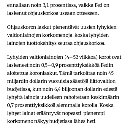
ennallaan noin 3,1 prosentissa, vaikka Fed on
laskenut ohjauskorkoa useaan otteeseen.
Ohjauskoron laskut pienentävät uusien lyhyiden
valtionlainojen korkomenoja, koska lyhyiden
lainojen tuottokehitys seuraa ohjauskorkoa.
Lyhyiden valtionlainojen (4–52 viikkoa) korot ovat
laskeneet noin 0,5–0,9 prosenttiyksikköä Fedin
aloitettua koronlaskut. Tämä tarkoittaa noin 45
miljardin dollarin vuotuisia säästöjä liittovaltion
budjetissa, kun noin 6,4 biljoonan dollarin edestä
lyhyitä lainoja uudelleen rahoitetaan keskimäärin
0,7 prosenttiyksikköä alemmalla korolla. Koska
lyhyet lainat erääntyvät nopeasti, pienempi
korkomeno näkyy budjetissa lähes heti.