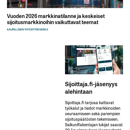
Vuoden 2026 markkinatilanne ja keskeiset
sijoitusmarkkinoihin vaikuttavat teemat
KAUPALLINEN YHTEISTYÖ
KVARN X
Sijoittaja.fi-jäsenyys
alehintaan
Sijoittaja.fi tarjoaa kattavat
työkalut ja tiedot markkinoiden
seuraamiseen sekä parempien
sijoituspäätösten tekemiseen.
SalkunRakentajan lukijat saavat
20 %:n alennuksen jäsenyydestä