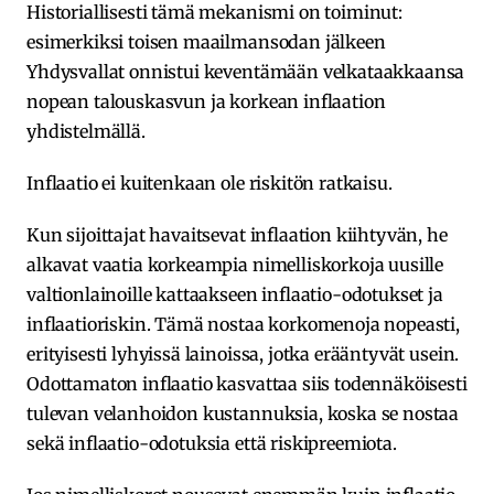
Historiallisesti tämä mekanismi on toiminut:
esimerkiksi toisen maailmansodan jälkeen
Yhdysvallat onnistui keventämään velkataakkaansa
nopean talouskasvun ja korkean inflaation
yhdistelmällä.
Inflaatio ei kuitenkaan ole riskitön ratkaisu.
Kun sijoittajat havaitsevat inflaation kiihtyvän, he
alkavat vaatia korkeampia nimelliskorkoja uusille
valtionlainoille kattaakseen inflaatio-odotukset ja
inflaatioriskin. Tämä nostaa korkomenoja nopeasti,
erityisesti lyhyissä lainoissa, jotka erääntyvät usein.
Odottamaton inflaatio kasvattaa siis todennäköisesti
tulevan velanhoidon kustannuksia, koska se nostaa
sekä inflaatio-odotuksia että riskipreemiota.