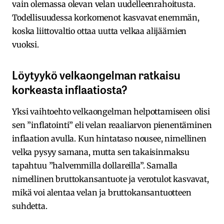
vain olemassa olevan velan uudelleenrahoitusta.
Todellisuudessa korkomenot kasvavat enemmän,
koska liittovaltio ottaa uutta velkaa alijäämien
vuoksi.
Löytyykö velkaongelman ratkaisu
korkeasta inflaatiosta?
Yksi vaihtoehto velkaongelman helpottamiseen olisi
sen ”inflatointi” eli velan reaaliarvon pienentäminen
inflaation avulla. Kun hintataso nousee, nimellinen
velka pysyy samana, mutta sen takaisinmaksu
tapahtuu ”halvemmilla dollareilla”. Samalla
nimellinen bruttokansantuote ja verotulot kasvavat,
mikä voi alentaa velan ja bruttokansantuotteen
suhdetta.