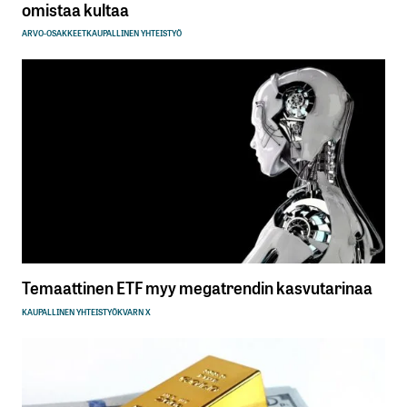
omistaa kultaa
ARVO-OSAKKEET
KAUPALLINEN YHTEISTYÖ
Temaattinen ETF myy megatrendin kasvutarinaa
KAUPALLINEN YHTEISTYÖ
KVARN X