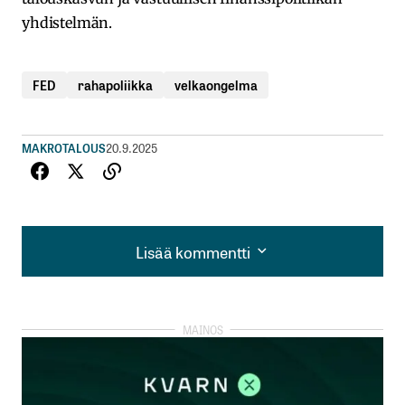
yhdistelmän.
FED
rahapoliikka
velkaongelma
MAKROTALOUS
20.9.2025
Lisää kommentti
Lisää kommentti
kirjautua
sisään
rekisteröityä