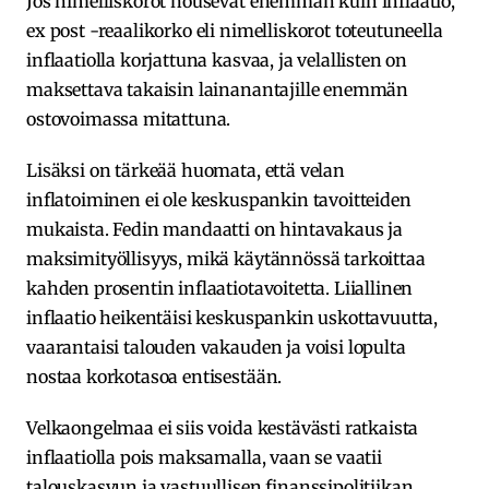
Jos nimelliskorot nousevat enemmän kuin inflaatio,
ex post -reaalikorko eli nimelliskorot toteutuneella
inflaatiolla korjattuna kasvaa, ja velallisten on
maksettava takaisin lainanantajille enemmän
ostovoimassa mitattuna.
Lisäksi on tärkeää huomata, että velan
inflatoiminen ei ole keskuspankin tavoitteiden
mukaista. Fedin mandaatti on hintavakaus ja
maksimityöllisyys, mikä käytännössä tarkoittaa
kahden prosentin inflaatiotavoitetta. Liiallinen
inflaatio heikentäisi keskuspankin uskottavuutta,
vaarantaisi talouden vakauden ja voisi lopulta
nostaa korkotasoa entisestään.
Velkaongelmaa ei siis voida kestävästi ratkaista
inflaatiolla pois maksamalla, vaan se vaatii
talouskasvun ja vastuullisen finanssipolitiikan