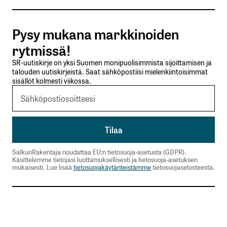
Tilaa SalkunRakentajan uutiskirje
Pysy mukana markkinoiden
Lähetä kommentti
rytmissä!
SR-uutiskirje on yksi Suomen monipuolisimmista sijoittamisen ja
talouden uutiskirjeistä. Saat sähköpostiisi mielenkiintoisimmat
sisällöt kolmesti viikossa.
SalkunRakentaja noudattaa EU:n tietosuoja-asetusta (GDPR).
Käsittelemme tietojasi luottamuksellisesti ja tietosuoja-asetuksen
mukaisesti. Lue lisää
tietosuojakäytänteistämme
tietosuojaselosteesta.