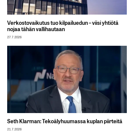
Verkostovaikutus tuo kilpailuedun – viisi yhtiötä
nojaa tähän vallihautaan
27.7.2026
Seth Klarman: Tekoälyhuumassa kuplan piirteitä
21.7.2026