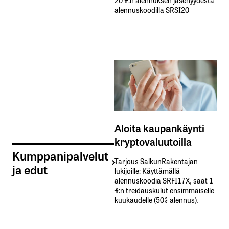
alennuskoodilla SRSI20
Aloita kaupankäynti
kryptovaluutoilla
Kumppanipalvelut
Tarjous SalkunRakentajan
ja edut
lukijoille: Käyttämällä​ ​
alennuskoodia​ ​SRFI17X,​ ​saat​ ​1
%:n treidauskulut​ ​ensimmäiselle​ ​
kuukaudelle​ ​(50%​ ​alennus).