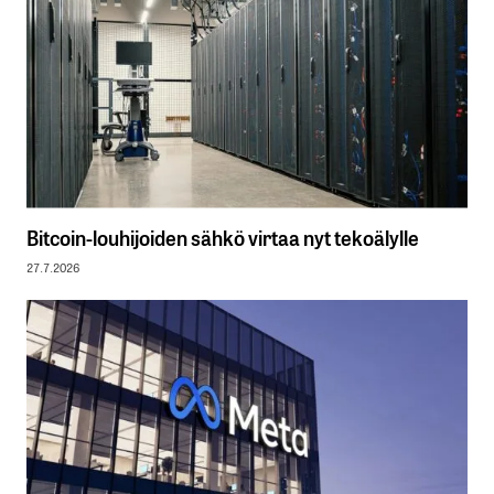
Bitcoin-louhijoiden sähkö virtaa nyt tekoälylle
27.7.2026