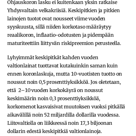
Ohjauskoron lasku ei kuitenkaan yksin ratkaise
Yhdysvaltain velkakriisiä. Keskipitkien ja pitkien
lainojen tuotot ovat nousseet viime vuoden
syyskuusta, sillä niiden korkotaso määräytyy
reaalikoron, inflaatio-odotusten ja pidempään
maturiteettiin liittyvän riskipreemion perusteella.
Lyhyimmät keskipitkät kahden vuoden
valtionlainat tuottavat kutakuinkin saman kuin
ennen koronlaskuja, mutta 10-vuotisten tuotto on
noussut noin 0,5 prosenttiyksikköä. Jos oletetaan,
että 2–10 vuoden korkokäyrä on noussut
keskimäärin noin 0,3 prosenttiyksikköä,
korkomenot kasvaisivat muutoksen vuoksi pitkällä
aikavälillä noin 52 miljardilla dollarilla vuodessa.
Liitovaltiolla on liikkeessä noin 17,3 biljoonan
dollarin edestä keskipitkiä valtionlainoja.