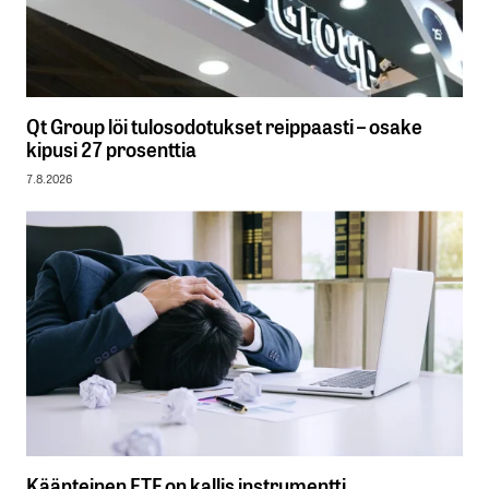
Qt Group löi tulosodotukset reippaasti – osake
kipusi 27 prosenttia
7.8.2026
Käänteinen ETF on kallis instrumentti