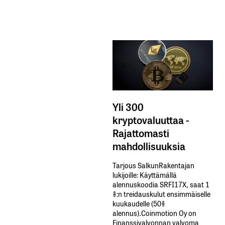
Yli 300
kryptovaluuttaa -
Rajattomasti
mahdollisuuksia
Tarjous SalkunRakentajan
lukijoille: Käyttämällä​ ​
alennuskoodia​ ​SRFI17X,​ ​saat​ ​1
%:n treidauskulut​ ​ensimmäiselle​ ​
kuukaudelle​ ​(50%​ ​
alennus).Coinmotion Oy on
Finanssivalvonnan valvoma