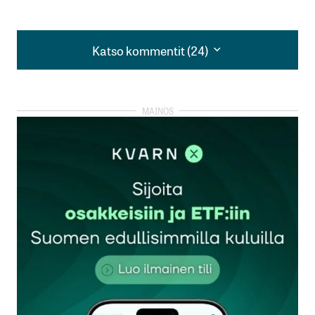
Katso kommentit (24)
Katso kommentit (24)
Erittäin asiallinen
Makke
25.10.2025 at 19:23
Vastaa
Täyttä asiaa!
Rannanjärvi
25.10.2025 at 21:09
Vastaa