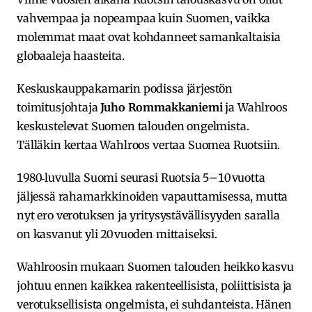
vahvempaa ja nopeampaa kuin Suomen, vaikka
molemmat maat ovat kohdanneet samankaltaisia
globaaleja haasteita.
Keskuskauppakamarin podissa järjestön
toimitusjohtaja
Juho Rommakkaniemi
ja Wahlroos
keskustelevat Suomen talouden ongelmista.
Tälläkin kertaa Wahlroos vertaa Suomea Ruotsiin.
1980‑luvulla Suomi seurasi Ruotsia 5–10 vuotta
jäljessä rahamarkkinoiden vapauttamisessa, mutta
nyt ero verotuksen ja yritysystävällisyyden saralla
on kasvanut yli 20 vuoden mittaiseksi.
Wahlroosin mukaan Suomen talouden heikko kasvu
johtuu ennen kaikkea rakenteellisista, poliittisista ja
verotuksellisista ongelmista, ei suhdanteista. Hänen