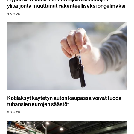
ylitarjonta muuttunut rakenteelliseksi ongelmaksi
Kommentti
*
4.8.2026
Nimesi tai nimimerkkisi
*
Sähköpostiosoitteesi
*
Tilaa SalkunRakentajan uutiskirje
Kotiläksyt käytetyn auton kaupassa voivat tuoda
Lähetä kommentti
tuhansien eurojen säästöt
3.8.2026