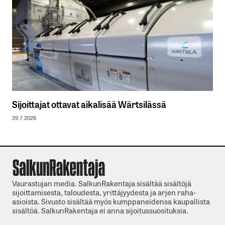
Sijoittajat ottavat aikalisää Wärtsilässä
29.7.2026
Vaurastujan media. SalkunRakentaja sisältää sisältöjä
sijoittamisesta, taloudesta, yrittäjyydesta ja arjen raha-
asioista. Sivusto sisältää myös kumppaneidensa kaupallista
sisältöä. SalkunRakentaja ei anna sijoitussuosituksia.