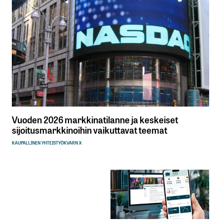
Wahlroosin ollessa UPM:n HPJ 16 vuoden ajan,
yrityksen liikevaihto ja arvo eivät kasvaneet
lainkaan. Samaan aikaan UPM käytti noin 10x
enemmän osinkoihin kuin kehittämiseen.
Wahlroos on täysin väärä, jopa haitallinen henkilö
kommentoimaan Suomen taloutta, koska hän ei
ymmärrä, että kasvua ei tule ellei siihen panosteta.
Pena
26.10.2025 at 09:27
Vuoden 2026 markkinatilanne ja keskeiset
sijoitusmarkkinoihin vaikuttavat teemat
Vastaa
KAUPALLINEN YHTEISTYÖ
KVARN X
Juuri näin! Ja Ruotsi on hyötynyt siitä, että se ei
mennyt Euroon. Ja sillä on huomattavasti
monipuolisempi viennin rakenne kuin
Suomessa. Ja talouskasvua tukevaa yksityistä
kulutusta riittää.