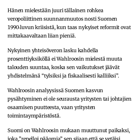
Hänen mielestään juuri tällainen rohkea
veropoliittinen suunnanmuutos nosti Suomen
1990‑luvun kriisistä, kun taas nykyiset reformit ovat
mittakaavaltaan liian pieniä.
Nykyinen yhteisöveron lasku kahdella
prosenttiyksiköllä ei Wahlroosin mielestä muuta
talouden suuntaa, koska sen vaikutukset jäävät
yhdistelmänä “tylsiksi ja fiskaalisesti kalliiksi”.
Wahlroosin analyysissä Suomen kasvun
pysähtyminen ei ole seurausta yritysten tai johtajien
osaamisen puutteesta, vaan yritysten
toimintaympäristöstä.
Suomi on Wahlroosin mukaan muuttunut paikaksi,
joka ”repelloi pääomia” sen sijaan että se vetäisi