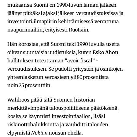
mukaansa Suomi on 1990‑luvun laman jälkeen
jäänyt pitkäksi ajaksi jälkeen verouudistuksissa ja
investointi‑ilmapiirin kehittämisessä verrattuna
naapurimaihin, erityisesti Ruotsiin.
Hän korostaa, että Suomi teki 1990‑luvulla useita
oikeansuuntaisia uudistuksia, kuten
Esko Ahon
hallituksen toteuttaman “avoir fiscal” -
verouudistuksen. Se pudotti yritysten ja osinkojen
yhteenlasketun veroasteen yli 80 prosentista
noin 25 prosenttiin.
Wahlroos pitää tätä Suomen historian
merkittävimpänä talouspoliittisena päätöksenä,
koska se käynnisti investointiaallon, lisäsi
riskinottohalukkuutta ja vauhditti talouden
elpymistä
Nokian
nousun ohella.