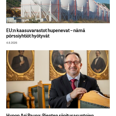
kommentoimaan uuden kotimaansa asioita.
repe
24.11.2025 at 09:56
Vastaa
EU:n kaasuvarastot hupenevat – nämä
pörssiyhtiöt hyötyvät
4.8.2026
kirjautua
sisään
rekisteröityä
Sähköpostiosoitettasi ei julkaista.
Pakolliset
kentät on merkitty
*
Hypon Ari Pauna: Pienten sijoitusasuntojen