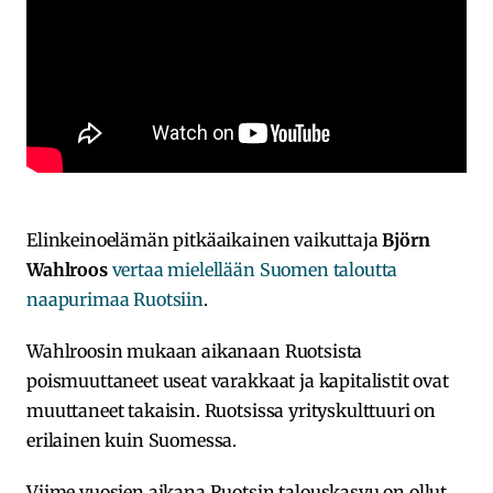
Elinkeinoelämän pitkäaikainen vaikuttaja
Björn
Wahlroos
vertaa mielellään Suomen taloutta
naapurimaa Ruotsiin
.
Wahlroosin mukaan aikanaan Ruotsista
poismuuttaneet useat varakkaat ja kapitalistit ovat
muuttaneet takaisin. Ruotsissa yrityskulttuuri on
erilainen kuin Suomessa.
Viime vuosien aikana Ruotsin talouskasvu on ollut