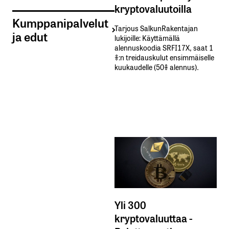
Vastaa
kryptovaluutoilla
Kumppanipalvelut
Tarjous SalkunRakentajan
ja edut
Tämä neropatti kertoi paperin lakon tuottaneen
lukijoille: Käyttämällä​ ​
alennuskoodia​ ​SRFI17X,​ ​saat​ ​1
UPM:lle 200 miljoonaan säästön muttei kertonut
%:n treidauskulut​ ​ensimmäiselle​ ​
aiheuttaneensa kahden miljardin tappion osakkeen
kuukaudelle​ ​(50%​ ​alennus).
omistajille pörssikurssin laskun myötä.
Paavali
26.10.2025 at 09:28
Vastaa
Suomessa talouspolitikasta puuttuu näkemys, joka
johtaa plus-miinus-nolla päätöksiin: muutetaan
mikroskooppisesti yhtä asiaa ja kompensoidaan
sen verovaikutus toisaalla, jolloin mikään ei muutu.
Rohkeuden puutos selkeisiin muutoksiin on
Yli 300
aiheuttanut Suomen surkean tilanteen, pitäen
kryptovaluuttaa -
verotuksen järkyttävän korkealla.