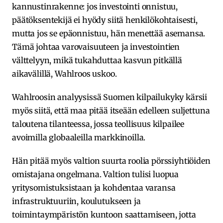
kannustinrakenne: jos investointi onnistuu,
päätöksentekijä ei hyödy siitä henkilökohtaisesti,
mutta jos se epäonnistuu, hän menettää asemansa.
Tämä johtaa varovaisuuteen ja investointien
välttelyyn, mikä tukahduttaa kasvun pitkällä
aikavälillä, Wahlroos uskoo.
Wahlroosin analyysissä Suomen kilpailukyky kärsii
myös siitä, että maa pitää itseään edelleen suljettuna
taloutena tilanteessa, jossa teollisuus kilpailee
avoimilla globaaleilla markkinoilla.
Hän pitää myös valtion suurta roolia pörssiyhtiöiden
omistajana ongelmana. Valtion tulisi luopua
yritysomistuksistaan ja kohdentaa varansa
infrastruktuuriin, koulutukseen ja
toimintaympäristön kuntoon saattamiseen, jotta