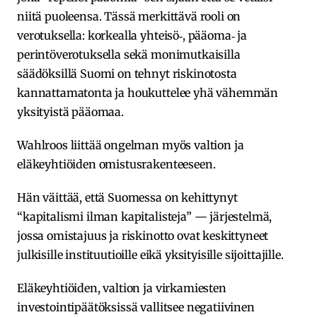
niitä puoleensa. Tässä merkittävä rooli on
verotuksella: korkealla yhteisö‑, pääoma‑ ja
perintöverotuksella sekä monimutkaisilla
säädöksillä Suomi on tehnyt riskinotosta
kannattamatonta ja houkuttelee yhä vähemmän
yksityistä pääomaa.
Wahlroos liittää ongelman myös valtion ja
eläkeyhtiöiden omistusrakenteeseen.
Hän väittää, että Suomessa on kehittynyt
“kapitalismi ilman kapitalisteja” — järjestelmä,
jossa omistajuus ja riskinotto ovat keskittyneet
julkisille instituutioille eikä yksityisille sijoittajille.
Eläkeyhtiöiden, valtion ja virkamiesten
investointipäätöksissä vallitsee negatiivinen