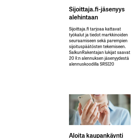
Esa Auramäki
Sijoittaja.fi-jäsenyys
26.10.2025 at 14:39
alehintaan
Vastaa
Sijoittaja.fi tarjoaa kattavat
työkalut ja tiedot markkinoiden
seuraamiseen sekä parempien
Täsmälleen. Wahlroos on opportunisti, joka on
sijoituspäätösten tekemiseen.
SalkunRakentajan lukijat saavat
lähtenyt Suomesta. Ei jaksaisi törmätä
20 %:n alennuksen jäsenyydestä
jatkuvasti hänen mutuiluun.
alennuskoodilla SRSI20
Faktoja tiskiin. Puhukaa vaikka IMF:n tuloksista
vastasyklisen elvytyksen hyötyihin, ja kuinka
taantuman ja laman aikana leikatut eurot
maksavat 1,2€ pitkällä aikavälillä. Tai OECD:n
tutkimuksesta siitä kuinka suuret tuloerot
hidastavat valtion talouskasvua.
Turkka
26.10.2025 at 14:42
Aloita kaupankäynti