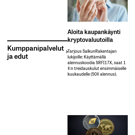
Aloita kaupankäynti
kryptovaluutoilla
Kumppanipalvelut
Tarjous SalkunRakentajan
ja edut
lukijoille: Käyttämällä​ ​
alennuskoodia​ ​SRFI17X,​ ​saat​ ​1
%:n treidauskulut​ ​ensimmäiselle​ ​
kuukaudelle​ ​(50%​ ​alennus).