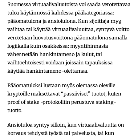
Suomessa virtuaalivaluutoista voi saada verotettavaa
tuloa käytännössä kahdessa pääkategoriassa:
pääomatulona ja ansiotulona. Kun sijoittaja myy,
vaihtaa tai käyttää virtuaalivaluuttaa, syntyvä voitto
verotetaan luovutusvoittona pääomatulona samalla
logiikalla kuin osakkeissa: myyntihinnasta
vähennetään hankintameno ja kulut, tai
vaihtoehtoisesti voidaan joissain tapauksissa
käyttää hankintameno-olettamaa.
Pääomatuloksi luetaan myös olemassa oleville
kryptoille maksettavat “passiiviset” tuotot, kuten
proof of stake -protokolliin perustuva staking-
tuotto.
Ansiotuloa syntyy silloin, kun virtuaalivaluutta on
korvaus tehdystä työstä tai palvelusta, tai kun