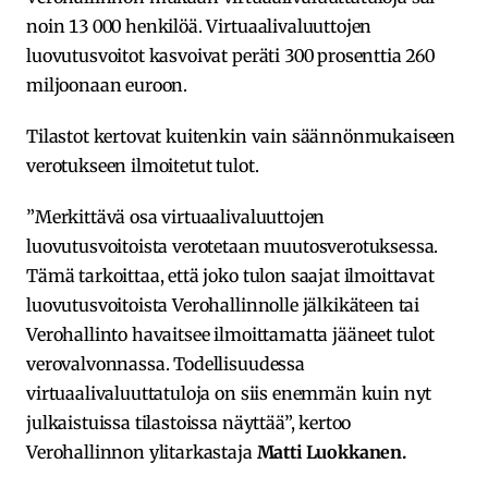
noin 13 000 henkilöä. Virtuaalivaluuttojen
luovutusvoitot kasvoivat peräti 300 prosenttia 260
miljoonaan euroon.
Tilastot kertovat kuitenkin vain säännönmukaiseen
verotukseen ilmoitetut tulot.
”Merkittävä osa virtuaalivaluuttojen
luovutusvoitoista verotetaan muutosverotuksessa.
Tämä tarkoittaa, että joko tulon saajat ilmoittavat
luovutusvoitoista Verohallinnolle jälkikäteen tai
Verohallinto havaitsee ilmoittamatta jääneet tulot
verovalvonnassa. Todellisuudessa
virtuaalivaluuttatuloja on siis enemmän kuin nyt
julkaistuissa tilastoissa näyttää”, kertoo
Verohallinnon ylitarkastaja
Matti Luokkanen.