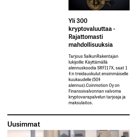
Yli 300
kryptovaluuttaa -
Rajattomasti
mahdollisuuksia
Tarjous SalkunRakentajan
lukijoille: Käyttämällä​ ​
alennuskoodia​ ​SRFI17X,​ ​saat​ ​1
%:n treidauskulut​ ​ensimmäiselle​ ​
kuukaudelle​ ​(50%​ ​
alennus).Coinmotion Oy on
Finanssivalvonnan valvoma
kryptovarapalvelun tarjoaja ja
maksulaitos.
Uusimmat