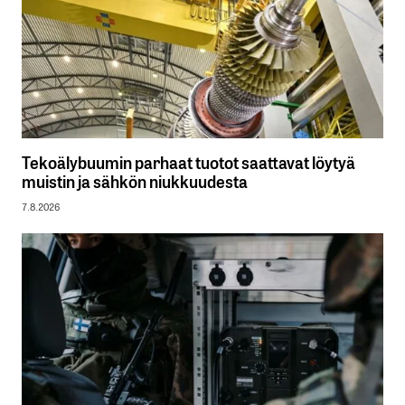
Tekoälybuumin parhaat tuotot saattavat löytyä
muistin ja sähkön niukkuudesta
7.8.2026