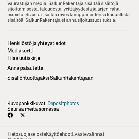
Vaurastujan media. SalkunRakentaja sisältää sisältöjä
sijoittamisesta, taloudesta, yrittäjyydesta ja arjen raha-
asioista. Sivusto sisältää myös kumppaneidensa kaupallista
sisältöä. SalkunRakentaja ei anna sijoitussuosituksia.
Henkilöstö ja yhteystiedot
Mediakortti
Tilaa uutiskirje
Anna palautetta
Sisällöntuottajaksi SalkunRakentajaan
Kuvapankkikuvat:
Depositphotos
Seuraa meitä somessa
Tietosuojaseloste
Käyttöehdot
Evästevalinnat