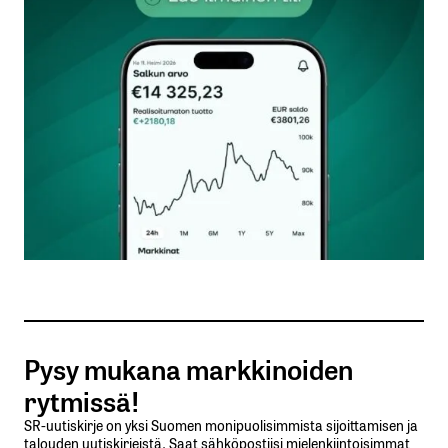
kentät on merkitty
*
Kommentti
*
Nimesi tai nimimerkkisi
*
Sähköpostiosoitteesi
*
Tilaa SalkunRakentajan uutiskirje
Pysy mukana markkinoiden
Lähetä kommentti
rytmissä!
SR-uutiskirje on yksi Suomen monipuolisimmista sijoittamisen ja
talouden uutiskirjeistä. Saat sähköpostiisi mielenkiintoisimmat