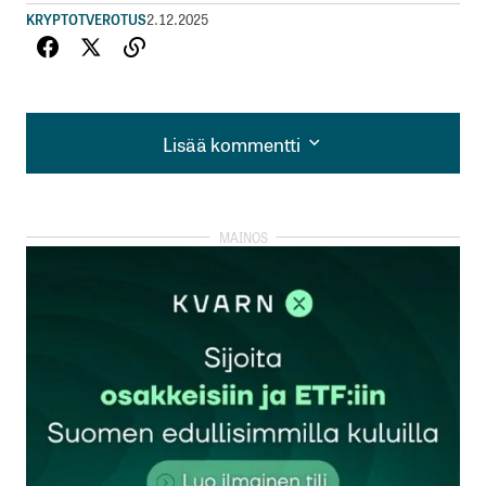
KRYPTOT
VEROTUS
2.12.2025
Lisää kommentti
Lisää kommentti
kirjautua
sisään
rekisteröityä
Sähköpostiosoitettasi ei julkaista.
Pakolliset