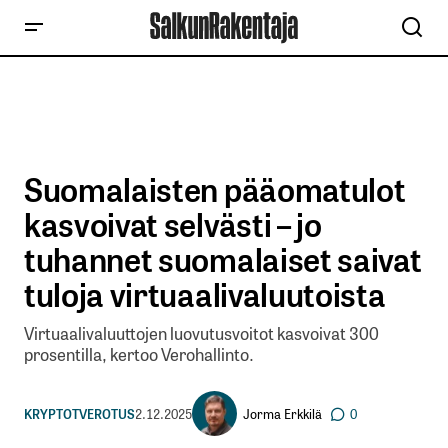
Suomalaisten pääomatulot
kasvoivat selvästi – jo
tuhannet suomalaiset saivat
tuloja virtuaalivaluutoista
Virtuaalivaluuttojen luovutusvoitot kasvoivat 300
prosentilla, kertoo Verohallinto.
Jorma Erkkilä
KRYPTOT
VEROTUS
2.12.2025
0