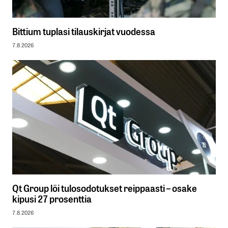
Bittium tuplasi tilauskirjat vuodessa
7.8.2026
Qt Group löi tulosodotukset reippaasti – osake
kipusi 27 prosenttia
7.8.2026