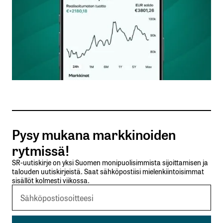
Sähköpostiosoitettasi ei julkaista.
Pakolliset
kentät on merkitty
*
Kommentti
*
Pysy mukana markkinoiden
rytmissä!
SR-uutiskirje on yksi Suomen monipuolisimmista sijoittamisen ja
talouden uutiskirjeistä. Saat sähköpostiisi mielenkiintoisimmat
Nimesi tai nimimerkkisi
*
sisällöt kolmesti viikossa.
Sähköpostiosoitteesi
*