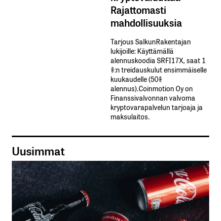
Rajattomasti
mahdollisuuksia
Tarjous SalkunRakentajan
lukijoille: Käyttämällä​ ​
alennuskoodia​ ​SRFI17X,​ ​saat​ ​1
%:n treidauskulut​ ​ensimmäiselle​ ​
kuukaudelle​ ​(50%​ ​
alennus).Coinmotion Oy on
Finanssivalvonnan valvoma
kryptovarapalvelun tarjoaja ja
maksulaitos.
Uusimmat