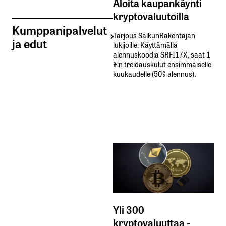
Aloita kaupankäynti
kryptovaluutoilla
Kumppanipalvelut
Tarjous SalkunRakentajan
ja edut
lukijoille: Käyttämällä​ ​
alennuskoodia​ ​SRFI17X,​ ​saat​ ​1
%:n treidauskulut​ ​ensimmäiselle​ ​
kuukaudelle​ ​(50%​ ​alennus).
Yli 300
kryptovaluuttaa -