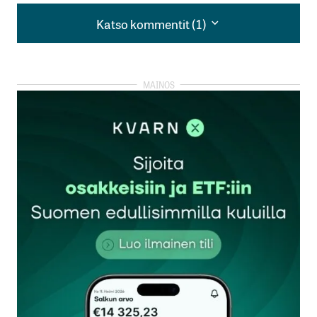
Katso kommentit (1)
Katso kommentit (1)
Vasemmistolaisen Kok, Kesk, Sdp talouspolitiikan
pitkäaikaisen tuheloinnin tulos.
Ja seuraavissa vaaleissa lahko ja kultti äänestäjä
äänestää em puolueita uskollisesti laput silmillä….
ÄlyHoiÄläJätä
2.12.2025 at 14:17
Vastaa
kirjautua
sisään
rekisteröityä