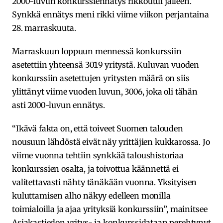
2000-luvun konkurssiennätys rikkoutui jälleen.
Synkkä ennätys meni rikki viime viikon perjantaina
28. marraskuuta.
Marraskuun loppuun mennessä konkurssiin
asetettiin yhteensä 3019 yritystä. Kuluvan vuoden
konkurssiin asetettujen yritysten määrä on siis
ylittänyt viime vuoden luvun, 3006, joka oli tähän
asti 2000-luvun ennätys.
“Ikävä fakta on, että toiveet Suomen talouden
nousuun lähdöstä eivät näy yrittäjien kukkarossa. Jo
viime vuonna tehtiin synkkää taloushistoriaa
konkurssien osalta, ja toivottua käännettä ei
valitettavasti nähty tänäkään vuonna. Yksityisen
kuluttamisen alho näkyy edelleen monilla
toimialoilla ja ajaa yrityksiä konkurssiin”, mainitsee
Asiakastiedon yritys- ja konkurssidataan perehtynyt