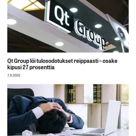
Qt Group löi tulosodotukset reippaasti – osake
kipusi 27 prosenttia
7.8.2026