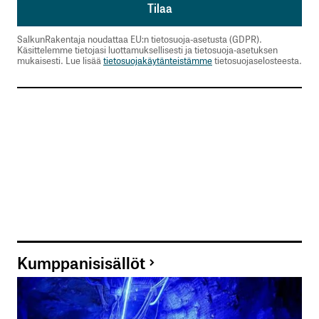
Tilaa SalkunRakentajan uutiskirje
SalkunRakentaja noudattaa EU:n tietosuoja-asetusta (GDPR).
Käsittelemme tietojasi luottamuksellisesti ja tietosuoja-asetuksen
mukaisesti. Lue lisää
tietosuojakäytänteistämme
tietosuojaselosteesta.
Lähetä kommentti
Kumppanisisällöt