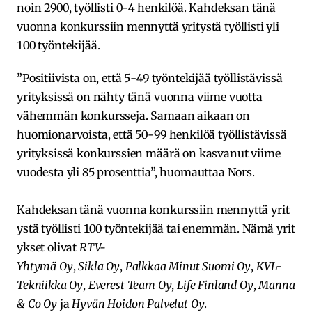
noin 2900, työllisti 0-4 henkilöä. Kahdeksan tänä
vuonna konkurssiin mennyttä yritystä työllisti yli
100 työntekijää.
”Positiivista on, että 5-49 työntekijää työllistävissä
yrityksissä on nähty tänä vuonna viime vuotta
vähemmän konkursseja. Samaan aikaan on
huomionarvoista, että 50-99 henkilöä työllistävissä
yrityksissä konkurssien määrä on kasvanut viime
vuodesta yli 85 prosenttia”, huomauttaa Nors.
Kahdeksan tänä vuonna konkurssiin mennyttä yrit
ystä työllisti 100 työntekijää tai enemmän. Nämä yrit
ykset olivat
RTV-
Yhtymä Oy
,
Sikla Oy
,
Palkkaa Minut Suomi Oy
,
KVL-
Tekniikka Oy
,
Everest Team Oy
,
Life Finland Oy
,
Manna
& Co Oy
ja
Hyvän Hoidon Palvelut Oy
.