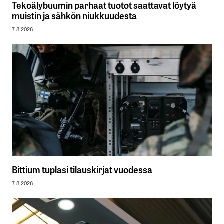
Tekoälybuumin parhaat tuotot saattavat löytyä
muistin ja sähkön niukkuudesta
7.8.2026
Bittium tuplasi tilauskirjat vuodessa
7.8.2026