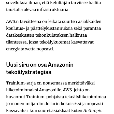
sovelluksia ilman, että kehittäjän tarvitsee hallita
taustalla olevaa infrastruktuuria.
AWS:n tavoitteena on leikata suurten asiakkaiden
koulutus- ja päättelykustannuksia sekä parantaa
datakeskusten tehonkulutuksen hallintaa
tilanteessa, jossa tekoälykuormat kasvattavat
energiatarvetta nopeasti​.
Uusi siru on osa Amazonin
tekoälystrategiaa
Trainium-sarja on nousemassa merkittäväksi
liiketoiminnaksi Amazonille. AWS-johto on
kuvannut Trainium-pohjaista tekoälyliiketoimintaa
jo monen miljardin dollarin kokoiseksi ja nopeasti
kasvavaksi, kun suuret asiakkaat kuten
Anthropic