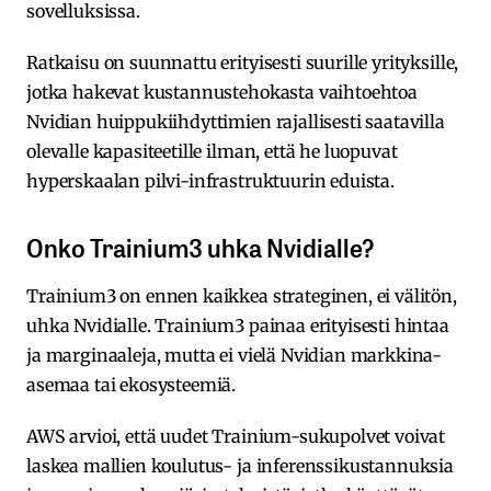
sovelluksissa.
Ratkaisu on suunnattu erityisesti suurille yrityksille,
jotka hakevat kustannustehokasta vaihtoehtoa
Nvidian huippukiihdyttimien rajallisesti saatavilla
olevalle kapasiteetille ilman, että he luopuvat
hyperskaalan pilvi-infrastruktuurin eduista.​
Onko Trainium3 uhka Nvidialle?
Trainium3 on ennen kaikkea strateginen, ei välitön,
uhka Nvidialle. Trainium3 painaa erityisesti hintaa
ja marginaaleja, mutta ei vielä Nvidian markkina-
asemaa tai ekosysteemiä.
AWS arvioi, että uudet Trainium-sukupolvet voivat
laskea mallien koulutus- ja inferenssikustannuksia