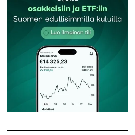
Sähköpostiosoitettasi ei julkaista.
Pakolliset
kentät on merkitty
*
Kommentti
*
Nimesi tai nimimerkkisi
*
Sähköpostiosoitteesi
*
Tilaa SalkunRakentajan uutiskirje