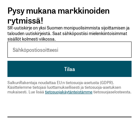
Pysy mukana markkinoiden
Lähetä kommentti
rytmissä!
SR-uutiskirje on yksi Suomen monipuolisimmista sijoittamisen ja
talouden uutiskirjeistä. Saat sähköpostiisi mielenkiintoisimmat
sisällöt kolmesti viikossa.
SalkunRakentaja noudattaa EU:n tietosuoja-asetusta (GDPR).
Käsittelemme tietojasi luottamuksellisesti ja tietosuoja-asetuksen
mukaisesti. Lue lisää
tietosuojakäytänteistämme
tietosuojaselosteesta.