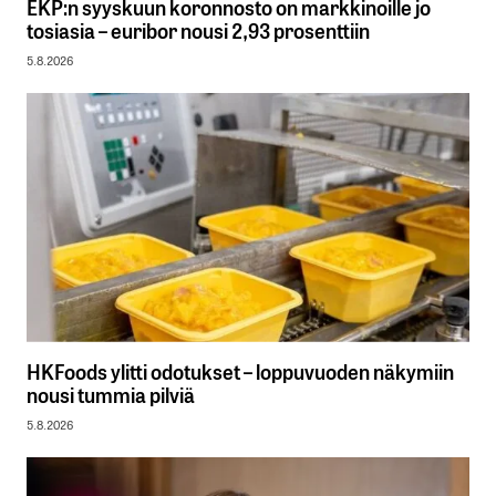
EKP:n syyskuun koronnosto on markkinoille jo
tosiasia – euribor nousi 2,93 prosenttiin
5.8.2026
HKFoods ylitti odotukset – loppuvuoden näkymiin
nousi tummia pilviä
5.8.2026