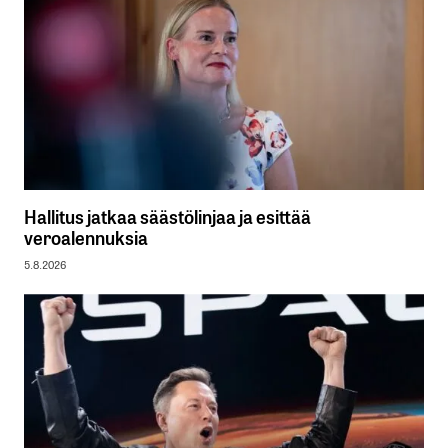
Hallitus jatkaa säästölinjaa ja esittää
veroalennuksia
5.8.2026