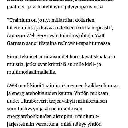
päättely- ja videotehtäviin pilviympäristössä.
​”Trainium on jo nyt miljardien dollarien
liiketoiminta ja kasvaa edelleen todella nopeasti”,
Amazon Web Servicesin toimitusjohtaja
Matt
Garman
sanoi tiistaina re:Invent-tapahtumassa.
Sirun tekniset ominaisuudet korostavat skaalaa ja
muistia, jotka ovat kriittisiä suurille kieli- ja
multimodaalimalleille. ​
AWS markkinoi Trainium3:a ennen kaikkea hinnan
ja energiatehokkuuden kautta. Yhtiön mukaan
uudet UltraServerit tarjoavat yli nelinkertaisen
suorituskyvyn ja yli nelinkertaisen
energiatehokkuuden aiempiin Trainium2-
järjestelmiin verrattuna, mikä näkyy yhtiön