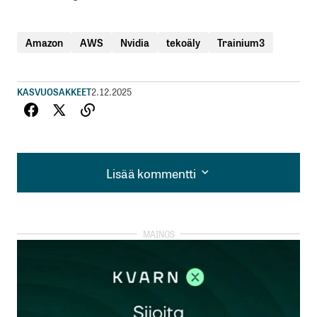
Amazon
AWS
Nvidia
tekoäly
Trainium3
KASVUOSAKKEET
2.12.2025
Lisää kommentti
Lisää kommentti
kirjautua
sisään
rekisteröityä