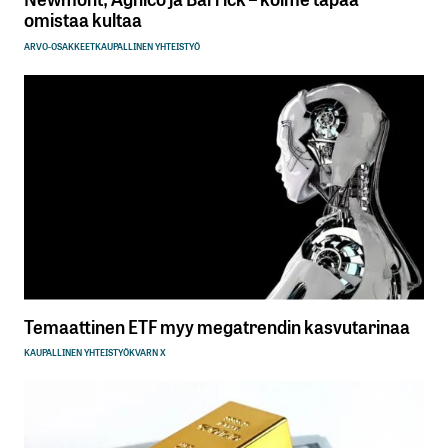
omistaa kultaa
ARVO-OSAKKEET
KAUPALLINEN YHTEISTYÖ
Temaattinen ETF myy megatrendin kasvutarinaa
KAUPALLINEN YHTEISTYÖ
KVARN X