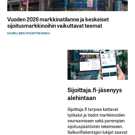
Vuoden 2026 markkinatilanne ja keskeiset
sijoitusmarkkinoihin vaikuttavat teemat
KAUPALLINEN YHTEISTYÖ
KVARN X
Sijoittaja.fi-jäsenyys
alehintaan
Sijoittaja.fi tarjoaa kattavat
työkalut ja tiedot markkinoiden
seuraamiseen sekä parempien
sijoituspäätösten tekemiseen.
SalkunRakentajan lukijat saavat