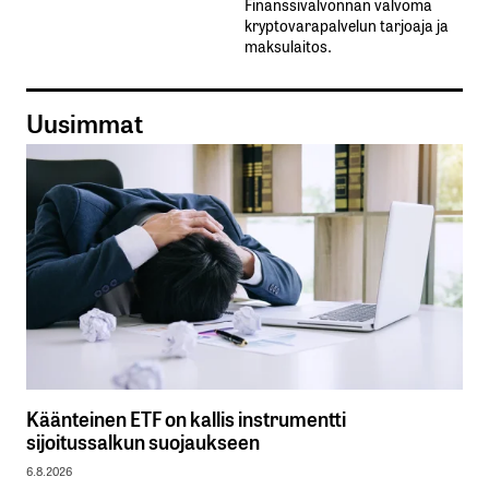
Finanssivalvonnan valvoma
kryptovarapalvelun tarjoaja ja
maksulaitos.
Uusimmat
Käänteinen ETF on kallis instrumentti
sijoitussalkun suojaukseen
6.8.2026