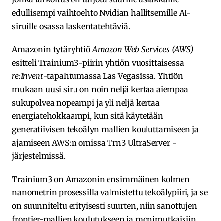
edullisempi vaihtoehto Nvidian hallitsemille AI-
siruille osassa laskentatehtäviä​.
Amazonin tytäryhtiö
Amazon Web Services (AWS)
esitteli Trainium3-piirin yhtiön vuosittaisessa
re:Invent
-tapahtumassa Las Vegasissa. Yhtiön
mukaan uusi siru on noin neljä kertaa aiempaa
sukupolvea nopeampi ja yli neljä kertaa
energiatehokkaampi, kun sitä käytetään
generatiivisen tekoälyn mallien kouluttamiseen ja
ajamiseen AWS:n omissa Trn3 UltraServer -
järjestelmissä.
Trainium3 on Amazonin ensimmäinen kolmen
nanometrin prosessilla valmistettu tekoälypiiri, ja se
on suunniteltu erityisesti suurten, niin sanottujen
frontier-mallien koulutukseen ja monimutkaisiin