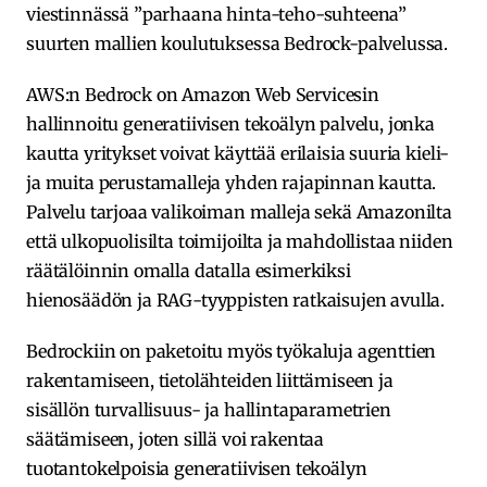
viestinnässä ”parhaana hinta-teho-suhteena”
suurten mallien koulutuksessa Bedrock-palvelussa.
AWS:n Bedrock on Amazon Web Servicesin
hallinnoitu generatiivisen tekoälyn palvelu, jonka
kautta yritykset voivat käyttää erilaisia suuria kieli-
ja muita perustamalleja yhden rajapinnan kautta.
Palvelu tarjoaa valikoiman malleja sekä Amazonilta
että ulkopuolisilta toimijoilta ja mahdollistaa niiden
räätälöinnin omalla datalla esimerkiksi
hienosäädön ja RAG-tyyppisten ratkaisujen avulla.
Bedrockiin on paketoitu myös työkaluja agenttien
rakentamiseen, tietolähteiden liittämiseen ja
sisällön turvallisuus- ja hallintaparametrien
säätämiseen, joten sillä voi rakentaa
tuotantokelpoisia generatiivisen tekoälyn