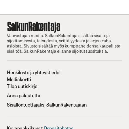
Vaurastujan media. SalkunRakentaja sisältää sisältöjä
sijoittamisesta, taloudesta, yrittäjyydesta ja arjen raha-
asioista. Sivusto sisältää myös kumppaneidensa kaupallista
sisältöä. SalkunRakentaja ei anna sijoitussuosituksia.
Henkilöstö ja yhteystiedot
Mediakortti
Tilaa uutiskirje
Anna palautetta
Sisällöntuottajaksi SalkunRakentajaan
Kuvapankkikuvat:
Depositphotos