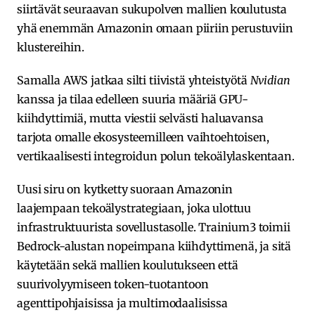
siirtävät seuraavan sukupolven mallien koulutusta
yhä enemmän Amazonin omaan piiriin perustuviin
klustereihin.
Samalla AWS jatkaa silti tiivistä yhteistyötä
Nvidian
kanssa ja tilaa edelleen suuria määriä GPU-
kiihdyttimiä, mutta viestii selvästi haluavansa
tarjota omalle ekosysteemilleen vaihtoehtoisen,
vertikaalisesti integroidun polun tekoälylaskentaan.​
Uusi siru on kytketty suoraan Amazonin
laajempaan tekoälystrategiaan, joka ulottuu
infrastruktuurista sovellustasolle. Trainium3 toimii
Bedrock-alustan nopeimpana kiihdyttimenä, ja sitä
käytetään sekä mallien koulutukseen että
suurivolyymiseen token-tuotantoon
agenttipohjaisissa ja multimodaalisissa