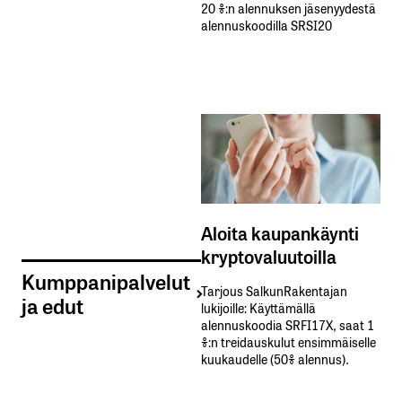
20 %:n alennuksen jäsenyydestä
alennuskoodilla SRSI20
Aloita kaupankäynti
kryptovaluutoilla
Kumppanipalvelut
Tarjous SalkunRakentajan
ja edut
lukijoille: Käyttämällä​ ​
alennuskoodia​ ​SRFI17X,​ ​saat​ ​1
%:n treidauskulut​ ​ensimmäiselle​ ​
kuukaudelle​ ​(50%​ ​alennus).