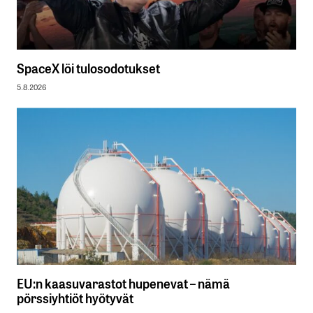
SpaceX löi tulosodotukset
5.8.2026
EU:n kaasuvarastot hupenevat – nämä
pörssiyhtiöt hyötyvät