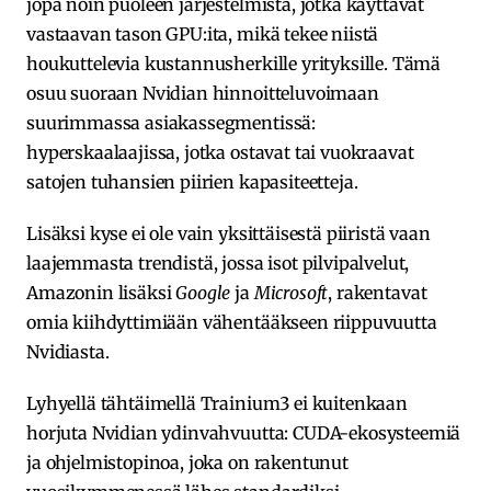
jopa noin puoleen järjestelmistä, jotka käyttävät
vastaavan tason GPU:ita, mikä tekee niistä
houkuttelevia kustannusherkille yrityksille. Tämä
osuu suoraan Nvidian hinnoitteluvoimaan
suurimmassa asiakassegmentissä:
hyperskaalaajissa, jotka ostavat tai vuokraavat
satojen tuhansien piirien kapasiteetteja.
Lisäksi kyse ei ole vain yksittäisestä piiristä vaan
laajemmasta trendistä, jossa isot pilvipalvelut,
Amazonin lisäksi
Google
ja
Microsoft
, rakentavat
omia kiihdyttimiään vähentääkseen riippuvuutta
Nvidiasta.
Lyhyellä tähtäimellä Trainium3 ei kuitenkaan
horjuta Nvidian ydinvahvuutta: CUDA-ekosysteemiä
ja ohjelmistopinoa, joka on rakentunut