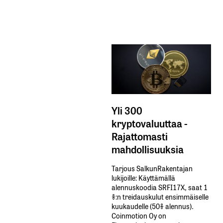
Yli 300
kryptovaluuttaa -
Rajattomasti
mahdollisuuksia
Tarjous SalkunRakentajan
lukijoille: Käyttämällä​ ​
alennuskoodia​ ​SRFI17X,​ ​saat​ ​1
%:n treidauskulut​ ​ensimmäiselle​ ​
kuukaudelle​ ​(50%​ ​alennus).
Coinmotion Oy on