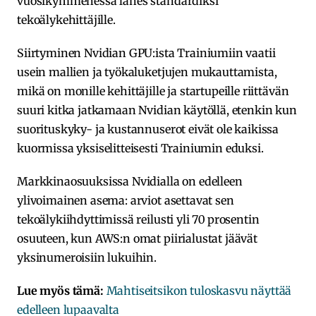
vuosikymmenessä lähes standardiksi
tekoälykehittäjille.
Siirtyminen Nvidian GPU:ista Trainiumiin vaatii
usein mallien ja työkaluketjujen mukauttamista,
mikä on monille kehittäjille ja startupeille riittävän
suuri kitka jatkamaan Nvidian käytöllä, etenkin kun
suorituskyky- ja kustannuserot eivät ole kaikissa
kuormissa yksiselitteisesti Trainiumin eduksi.
Markkinaosuuksissa Nvidialla on edelleen
ylivoimainen asema: arviot asettavat sen
tekoälykiihdyttimissä reilusti yli 70 prosentin
osuuteen, kun AWS:n omat piirialustat jäävät
yksinumeroisiin lukuihin.
Lue myös tämä:
Mahtiseitsikon tuloskasvu näyttää
edelleen lupaavalta