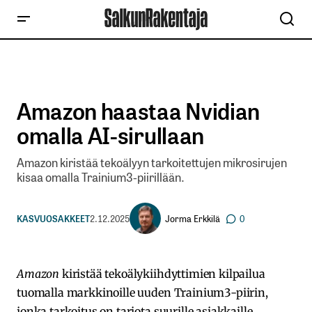
Amazon haastaa Nvidian
omalla AI-sirullaan
Amazon kiristää tekoälyyn tarkoitettujen mikrosirujen
kisaa omalla Trainium3-piirillään.
Jorma Erkkilä
KASVUOSAKKEET
2.12.2025
0
Amazon
kiristää tekoälykiihdyttimien kilpailua
tuomalla markkinoille uuden Trainium3-piirin,
jonka tarkoitus on tarjota suurille asiakkaille