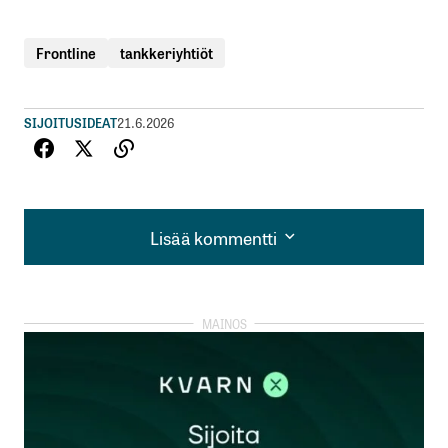
Frontline
tankkeriyhtiöt
SIJOITUSIDEAT
21.6.2026
Lisää kommentti
Lisää kommentti
kirjautua
sisään
rekisteröityä