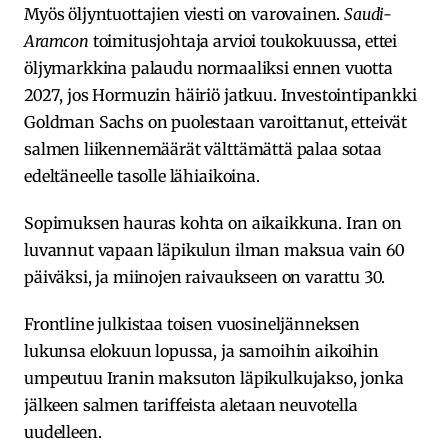
Myös öljyntuottajien viesti on varovainen.
Saudi-
Aramcon
toimitusjohtaja arvioi toukokuussa, ettei
öljymarkkina palaudu normaaliksi ennen vuotta
2027, jos Hormuzin häiriö jatkuu. Investointipankki
Goldman Sachs on puolestaan varoittanut, etteivät
salmen liikennemäärät välttämättä palaa sotaa
edeltäneelle tasolle lähiaikoina.
Sopimuksen hauras kohta on aikaikkuna. Iran on
luvannut vapaan läpikulun ilman maksua vain 60
päiväksi, ja miinojen raivaukseen on varattu 30.
Frontline julkistaa toisen vuosineljänneksen
lukunsa elokuun lopussa, ja samoihin aikoihin
umpeutuu Iranin maksuton läpikulkujakso, jonka
jälkeen salmen tariffeista aletaan neuvotella
uudelleen.