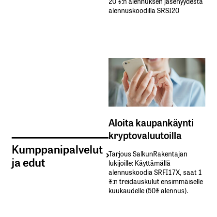
20 %:n alennuksen jäsenyydestä
alennuskoodilla SRSI20
Aloita kaupankäynti
kryptovaluutoilla
Kumppanipalvelut
Tarjous SalkunRakentajan
ja edut
lukijoille: Käyttämällä​ ​
alennuskoodia​ ​SRFI17X,​ ​saat​ ​1
%:n treidauskulut​ ​ensimmäiselle​ ​
kuukaudelle​ ​(50%​ ​alennus).