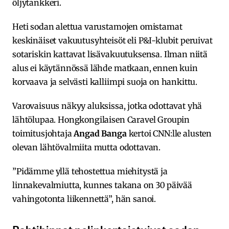
öljytankkeri.
Heti sodan alettua varustamojen omistamat
keskinäiset vakuutusyhteisöt eli P&I-klubit peruivat
sotariskin kattavat lisävakuutuksensa. Ilman niitä
alus ei käytännössä lähde matkaan, ennen kuin
korvaava ja selvästi kalliimpi suoja on hankittu.
Varovaisuus näkyy aluksissa, jotka odottavat yhä
lähtölupaa. Hongkongilaisen Caravel Groupin
toimitusjohtaja
Angad Banga
kertoi CNN:lle alusten
olevan lähtövalmiita mutta odottavan.
”Pidämme yllä tehostettua miehitystä ja
linnakevalmiutta, kunnes takana on 30 päivää
vahingotonta liikennettä”, hän sanoi.