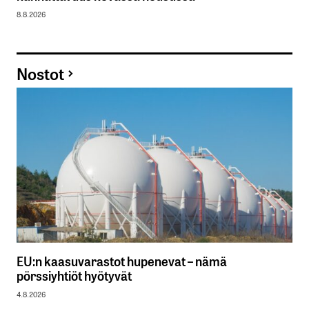
8.8.2026
Nostot
EU:n kaasuvarastot hupenevat – nämä
pörssiyhtiöt hyötyvät
4.8.2026