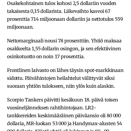
Osakekohtainen tulos kohosi 2,5 dollariin vuoden
takaisesta 0,15 dollarista. Liikevaihto kasvoi 67
prosenttia 714 miljoonaan dollariin ja nettotulos 559
miljoonaan.
Nettomarginaali nousi 78 prosenttiin. Yhtiö maksaa
osakkeelta 1,55 dollarin osingon, ja sen efektiivinen
osinkotuotto on noin 17 prosenttia.
Frontlinen laivasto on lähes täysin spot-markkinaan
sidottu. Päivähintojen heilahtelut välittyvät siksi
suoraan yhtiön tulokseen, niin ylös kuin alaskin.
Scorpio Tankers päivitti kesäkuun 18. päivä toisen
vuosineljänneksen rahtihintojaan. LR2-
tankkereiden keskimääräinen päiväansio oli 80 000
dollaria, MR-luokan 53 000 ja Handymax-alusten 54