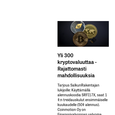
Yli 300
kryptovaluuttaa -
Rajattomasti
mahdollisuuksia
Tarjous SalkunRakentajan
lukijoille: Käyttämällä​ ​
alennuskoodia​ ​SRFI17X,​ ​saat​ ​1
%:n treidauskulut​ ​ensimmäiselle​ ​
kuukaudelle​ ​(50%​ ​alennus).
Coinmotion Oy on
Finanssivalvonnan valvoma