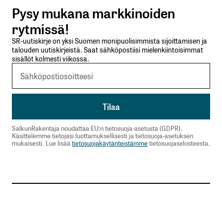
Pysy mukana markkinoiden
Lähetä kommentti
rytmissä!
SR-uutiskirje on yksi Suomen monipuolisimmista sijoittamisen ja
talouden uutiskirjeistä. Saat sähköpostiisi mielenkiintoisimmat
sisällöt kolmesti viikossa.
SalkunRakentaja noudattaa EU:n tietosuoja-asetusta (GDPR).
Käsittelemme tietojasi luottamuksellisesti ja tietosuoja-asetuksen
mukaisesti. Lue lisää
tietosuojakäytänteistämme
tietosuojaselosteesta.