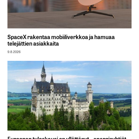
SpaceX rakentaa mobiiliverkkoa ja hamuaa
telejättien asiakkaita
9.8.2026
Euroopan tuloskausi on yllättänyt – energiayhtiöt