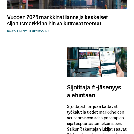
Vuoden 2026 markkinatilanne ja keskeiset
sijoitusmarkkinoihin vaikuttavat teemat
KAUPALLINEN YHTEISTYÖ
KVARN X
Sijoittaja.fi-jäsenyys
alehintaan
Sijoittaja.fi tarjoaa kattavat
työkalut ja tiedot markkinoiden
seuraamiseen sekä parempien
sijoituspäätösten tekemiseen.
SalkunRakentajan lukijat saavat