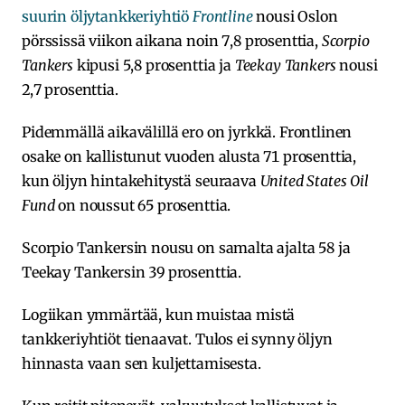
suurin öljytankkeriyhtiö
Frontline
nousi Oslon
pörssissä viikon aikana noin 7,8 prosenttia,
Scorpio
Tankers
kipusi 5,8 prosenttia ja
Teekay Tankers
nousi
2,7 prosenttia.
Pidemmällä aikavälillä ero on jyrkkä. Frontlinen
osake on kallistunut vuoden alusta 71 prosenttia,
kun öljyn hintakehitystä seuraava
United States Oil
Fund
on noussut 65 prosenttia.
Scorpio Tankersin nousu on samalta ajalta 58 ja
Teekay Tankersin 39 prosenttia.
Logiikan ymmärtää, kun muistaa mistä
tankkeriyhtiöt tienaavat. Tulos ei synny öljyn
hinnasta vaan sen kuljettamisesta.