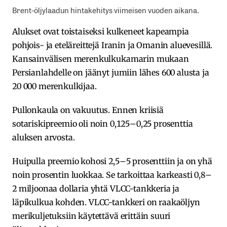
Brent-öljylaadun hintakehitys viimeisen vuoden aikana.
Alukset ovat toistaiseksi kulkeneet kapeampia
pohjois- ja eteläreittejä Iranin ja Omanin aluevesillä.
Kansainvälisen merenkulkukamarin mukaan
Persianlahdelle on jäänyt jumiin lähes 600 alusta ja
20 000 merenkulkijaa.
Pullonkaula on vakuutus. Ennen kriisiä
sotariskipreemio oli noin 0,125–0,25 prosenttia
aluksen arvosta.
Huipulla preemio kohosi 2,5–5 prosenttiin ja on yhä
noin prosentin luokkaa. Se tarkoittaa karkeasti 0,8–
2 miljoonaa dollaria yhtä VLCC-tankkeria ja
läpikulkua kohden. VLCC-tankkeri on raakaöljyn
merikuljetuksiin käytettävä erittäin suuri