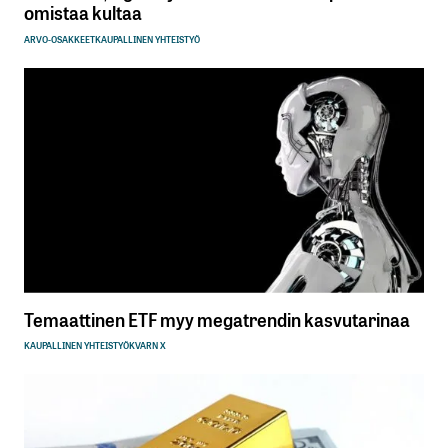
omistaa kultaa
ARVO-OSAKKEET
KAUPALLINEN YHTEISTYÖ
Temaattinen ETF myy megatrendin kasvutarinaa
KAUPALLINEN YHTEISTYÖ
KVARN X