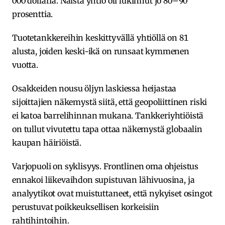
000 dollaria. Näistä yhtiö oli lukinnut jo 80–90
prosenttia.
Tuotetankkereihin keskittyvällä yhtiöllä on 81
alusta, joiden keski-ikä on runsaat kymmenen
vuotta.
Osakkeiden nousu öljyn laskiessa heijastaa
sijoittajien näkemystä siitä, että geopoliittinen riski
ei katoa barrelihinnan mukana. Tankkeriyhtiöistä
on tullut vivutettu tapa ottaa näkemystä globaalin
kaupan häiriöistä.
Varjopuoli on syklisyys. Frontlinen oma ohjeistus
ennakoi liikevaihdon supistuvan lähivuosina, ja
analyytikot ovat muistuttaneet, että nykyiset osingot
perustuvat poikkeuksellisen korkeisiin
rahtihintoihin.