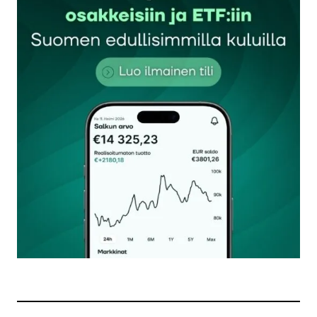
Sähköpostiosoitettasi ei julkaista.
Pakolliset
kentät on merkitty
*
Kommentti
*
Nimesi tai nimimerkkisi
*
Sähköpostiosoitteesi
*
Tilaa SalkunRakentajan uutiskirje