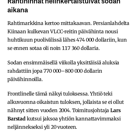
Rahtihinnat nelinkertaistuivat sodan
aikana
Rahtimarkkina kertoo mittakaavan. Persianlahdelta
Kiinaan kulkevan VLCC-reitin päivähinta nousi
huhtikuun puolivälissä lähes 474 000 dollariin, kun
se ennen sotaa oli noin 117 360 dollaria.
Sodan ensimmäisellä viikolla yksittäisiä aluksia
rahdattiin jopa 770 000–800 000 dollarin
päivähinnoilla.
Frontlinelle tämä näkyi tuloksessa. Yhtiö teki
alkuvuonna oikaistun tuloksen, jollaista se ei ollut
nähnyt sitten vuoden 2004. Toimitusjohtaja
Lars
Barstad
kutsui jaksoa yhtiön kannattavimmaksi
neljännekseksi yli 20 vuoteen.