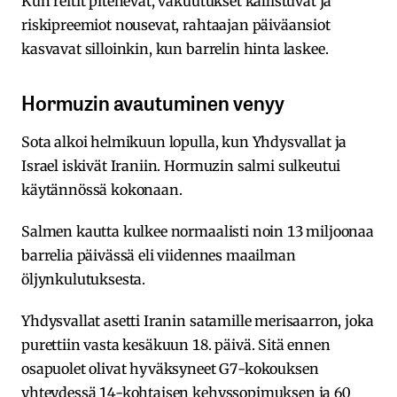
Kun reitit pitenevät, vakuutukset kallistuvat ja
riskipreemiot nousevat, rahtaajan päiväansiot
kasvavat silloinkin, kun barrelin hinta laskee.
Hormuzin avautuminen venyy
Sota alkoi helmikuun lopulla, kun Yhdysvallat ja
Israel iskivät Iraniin. Hormuzin salmi sulkeutui
käytännössä kokonaan.
Salmen kautta kulkee normaalisti noin 13 miljoonaa
barrelia päivässä eli viidennes maailman
öljynkulutuksesta.
Yhdysvallat asetti Iranin satamille merisaarron, joka
purettiin vasta kesäkuun 18. päivä. Sitä ennen
osapuolet olivat hyväksyneet G7-kokouksen
yhteydessä 14-kohtaisen kehyssopimuksen ja 60