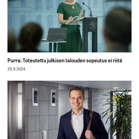
Purra: Toteutettu julkisen talouden sopeutus ei riitä
29.9.2024