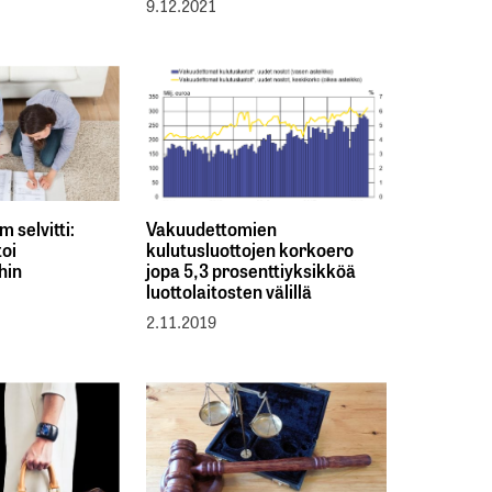
9.12.2021
 selvitti:
Vakuudettomien
toi
kulutusluottojen korkoero
hin
jopa 5,3 prosenttiyksikköä
luottolaitosten välillä
2.11.2019