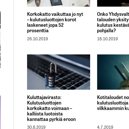
Korkokatto vaikuttaa jo nyt
Onko Yhdysval
– kulutusluottojen korot
talouden yksit
laskeneet jopa 52
kulutus kestävä
prosenttia
pohjalla?
26.10.2019
18.10.2019
Kuluttajavirasto:
Kotitaloudet no
Kulutusluottojen
kulutusluottoja
korkokatto voimaan –
vilkkaammin k
kalliista luotoista
kannattaa pyrkiä eroon
30.8.2019
4.7.2019