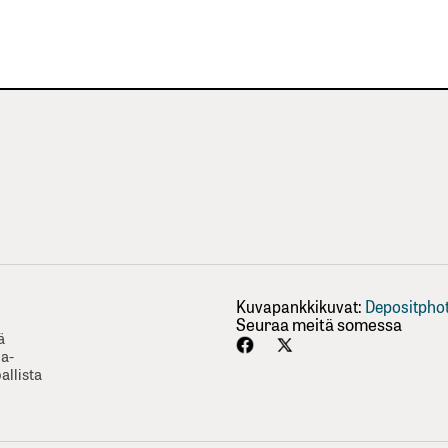
Kuvapankkikuvat:
Depositpho
Seuraa meitä somessa
ä
ha-
allista