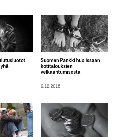
ulutusluotot
Suomen Pankki huolissaan
a yhä
kotitalouksien
velkaantumisesta
6.12.2018