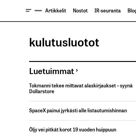
Artikkelit
Nostot
IR-seuranta
Blog
kulutusluotot
Luetuimmat
Tokmanni tekee mittavat alaskirjaukset – syynä
Dollarstore
SpaceX painui jyrkästi alle listautumishinnan
Öljy vei pitkät korot 19 vuoden huippuun