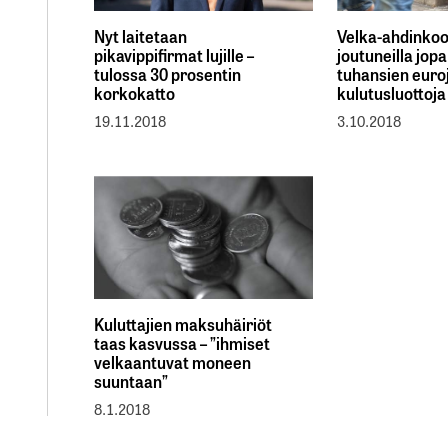
Nyt laitetaan
Velka-ahdinko
pikavippifirmat lujille –
joutuneilla jop
tulossa 30 prosentin
tuhansien euro
korkokatto
kulutusluottoja
19.11.2018
3.10.2018
Kuluttajien maksuhäiriöt
taas kasvussa – ”ihmiset
velkaantuvat moneen
suuntaan”
8.1.2018