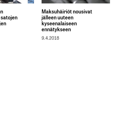
on
Maksuhäiriöt nousivat
a satojen
jälleen uuteen
jen
kyseenalaiseen
ennätykseen
9.4.2018