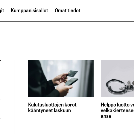
it
Kumppanisisällöt
Omat tiedot
Kulutusluottojen korot
Helppo luotto vo
kääntyneet laskuun
velkakierteese
ansa