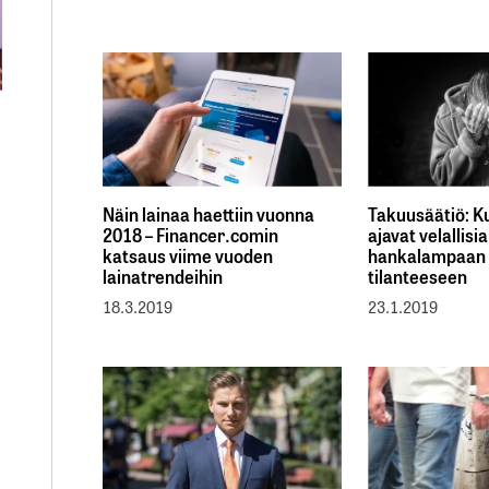
Näin lainaa haettiin vuonna
Takuusäätiö: K
2018 – Financer.comin
ajavat velallisi
katsaus viime vuoden
hankalampaan
lainatrendeihin
tilanteeseen
18.3.2019
23.1.2019