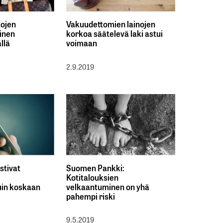
tojen
Vakuudettomien lainojen
yinen
korkoa säätelevä laki astui
llä
voimaan
2.9.2019
stivat
Suomen Pankki:
Kotitalouksien
uin koskaan
velkaantuminen on yhä
pahempi riski
9.5.2019