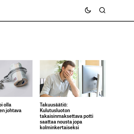
i olla
Takuusäätiö:
en johtava
Kulutusluoton
takaisinmaksettava potti
saattaa nousta jopa
kolminkertaiseksi