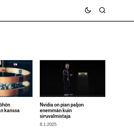
yöhön
Nvidia on pian paljon
an kanssa
enemmän kuin
siruvalmistaja
8.1.2025