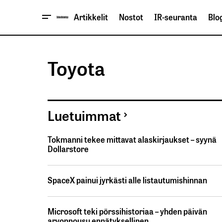
Artikkelit
Nostot
IR-seuranta
Blog
Toyota
Luetuimmat
Tokmanni tekee mittavat alaskirjaukset – syynä
Dollarstore
SpaceX painui jyrkästi alle listautumishinnan
Microsoft teki pörssihistoriaa – yhden päivän
arvonnousu ennätyksellinen