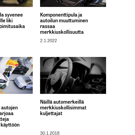
la syvenee
Komponenttipula ja
le liki
autoilun muuttuminen
toimitusaika
rassaa
merkkiuskollisuutta
2.1.2022
Näillä automerkeillä
n autojen
merkkiuskollisimmat
tarjoaa
kuljettajat
tteja
käyttöön
30.1.2018