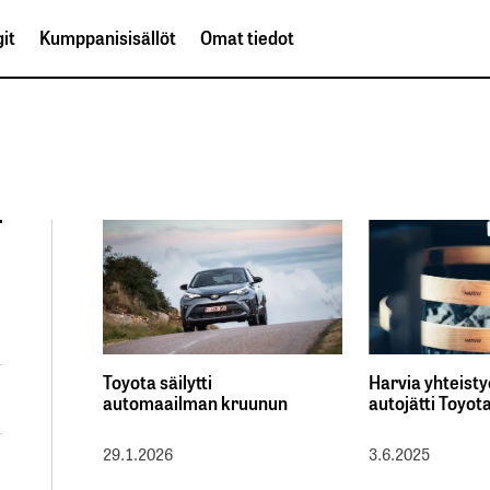
it
Kumppanisisällöt
Omat tiedot
Toyota säilytti
Harvia yhteist
automaailman kruunun
autojätti Toyot
29.1.2026
3.6.2025