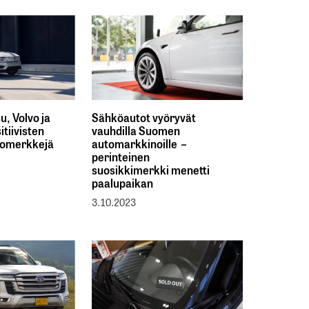
, Volvo ja
Sähköautot vyöryvät
itiivisten
vauhdilla Suomen
tomerkkejä
automarkkinoille –
perinteinen
suosikkimerkki menetti
paalupaikan
3.10.2023