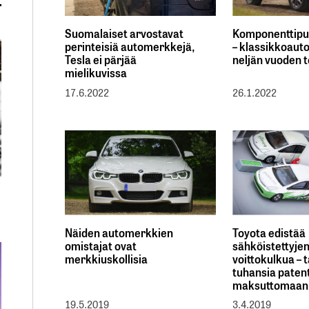
Suomalaiset arvostavat
Komponenttipu
perinteisiä automerkkejä,
– klassikkoautol
Tesla ei pärjää
neljän vuoden 
mielikuvissa
17.6.2022
26.1.2022
Näiden automerkkien
Toyota edistää
omistajat ovat
sähköistettyje
merkkiuskollisia
voittokulkua – 
tuhansia paten
maksuttomaan 
19.5.2019
3.4.2019