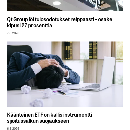
Qt Group löi tulosodotukset reippaasti – osake
kipusi 27 prosenttia
7.8.2026
Käänteinen ETF on kallis instrumentti
sijoitussalkun suojaukseen
6.8.2026