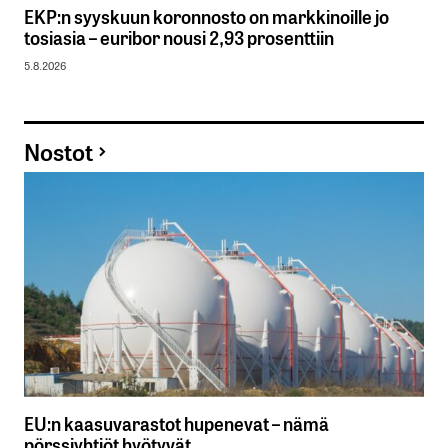
EKP:n syyskuun koronnosto on markkinoille jo
tosiasia – euribor nousi 2,93 prosenttiin
5.8.2026
Nostot
EU:n kaasuvarastot hupenevat – nämä
pörssiyhtiöt hyötyvät