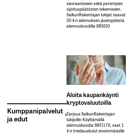
seuraamiseen sekä parempien
sijoituspäätösten tekemiseen.
SalkunRakentajan lukijat saavat
20 %:n alennuksen jäsenyydestä
alennuskoodilla SRSI20
Aloita kaupankäynti
kryptovaluutoilla
Kumppanipalvelut
Tarjous SalkunRakentajan
ja edut
lukijoille: Käyttämällä​ ​
alennuskoodia​ ​SRFI17X,​ ​saat​ ​1
%:n treidauskulut​ ​ensimmäiselle​ ​