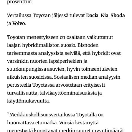
prosenttiin.
Vertailussa Toyotan jäljessä tulevat
Dacia
,
Kia
,
Skoda
ja
Volvo
.
Toyotan menestykseen on osaltaan vaikuttanut
laajan hybridimalliston suosio. Bisnoden
tarkemmasta analyysista selviää, että hybridit ovat
varsinkin nuorten lapsiperheiden ja
suurkaupungissa asuvien, hyvin toimeentulevien
aikuisten suosioissa. Sosiaalisen median analyysin
perusteella Toyotassa arvostetaan erityisesti
turvallisuutta, talvikäyttöominaisuuksia ja
käyttömukavuutta.
”Merkkiuskollisuusvertailussa Toyotalla on
huomattava etumatka. Vuosia kestänyttä
menestystä korostavat merkin suuret myyntimäärät