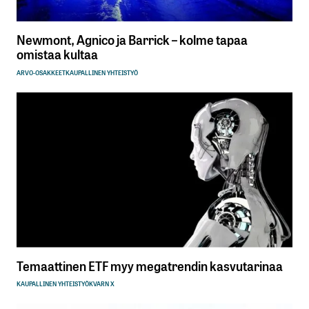
Newmont, Agnico ja Barrick – kolme tapaa
omistaa kultaa
ARVO-OSAKKEET
KAUPALLINEN YHTEISTYÖ
Temaattinen ETF myy megatrendin kasvutarinaa
KAUPALLINEN YHTEISTYÖ
KVARN X