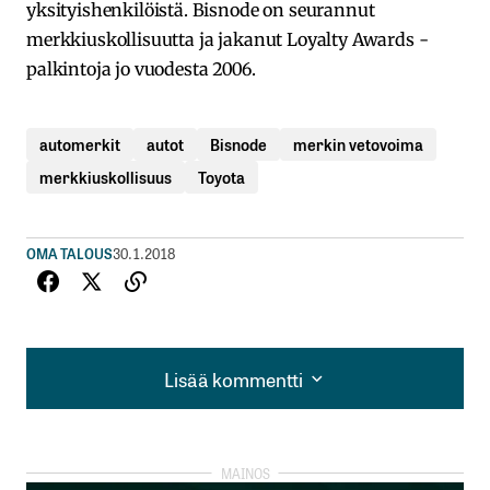
yksityishenkilöistä. Bisnode on seurannut
merkkiuskollisuutta ja jakanut Loyalty Awards -
palkintoja jo vuodesta 2006.
automerkit
autot
Bisnode
merkin vetovoima
merkkiuskollisuus
Toyota
OMA TALOUS
30.1.2018
Lisää kommentti
Lisää kommentti