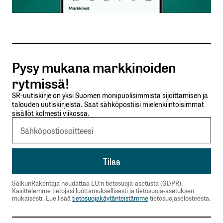
Sähköpostiosoitteesi
*
Tilaa SalkunRakentajan uutiskirje
Pysy mukana markkinoiden
Lähetä kommentti
rytmissä!
SR-uutiskirje on yksi Suomen monipuolisimmista sijoittamisen ja
talouden uutiskirjeistä. Saat sähköpostiisi mielenkiintoisimmat
sisällöt kolmesti viikossa.
SalkunRakentaja noudattaa EU:n tietosuoja-asetusta (GDPR).
Käsittelemme tietojasi luottamuksellisesti ja tietosuoja-asetuksen
mukaisesti. Lue lisää
tietosuojakäytänteistämme
tietosuojaselosteesta.