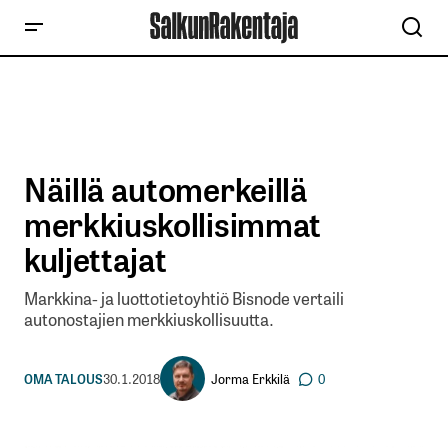
Näillä automerkeillä
merkkiuskollisimmat
kuljettajat
Markkina- ja luottotietoyhtiö Bisnode vertaili
autonostajien merkkiuskollisuutta.
Jorma Erkkilä
OMA TALOUS
30.1.2018
0