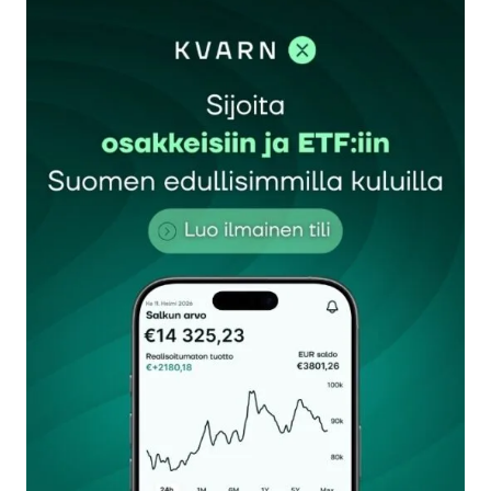
kirjautua
sisään
rekisteröityä
Sähköpostiosoitettasi ei julkaista.
Pakolliset
kentät on merkitty
*
Kommentti
*
Nimesi tai nimimerkkisi
*