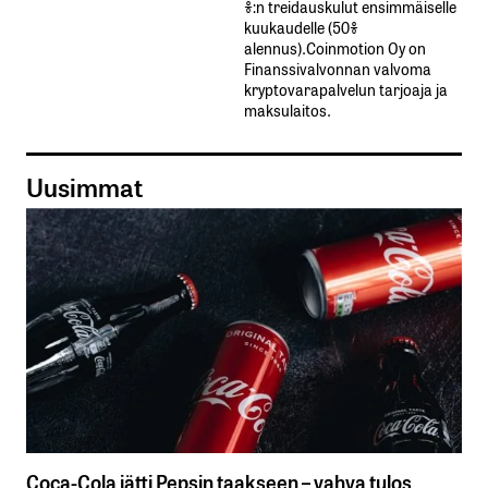
%:n treidauskulut​ ​ensimmäiselle​ ​
kuukaudelle​ ​(50%​ ​
alennus).Coinmotion Oy on
Finanssivalvonnan valvoma
kryptovarapalvelun tarjoaja ja
maksulaitos.
Uusimmat
Coca-Cola jätti Pepsin taakseen – vahva tulos