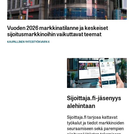
Vuoden 2026 markkinatilanne ja keskeiset
sijoitusmarkkinoihin vaikuttavat teemat
KAUPALLINEN YHTEISTYÖ
KVARN X
Sijoittaja.fi-jäsenyys
alehintaan
Sijoittaja.fi tarjoaa kattavat
työkalut ja tiedot markkinoiden
seuraamiseen sekä parempien
sijoituspäätösten tekemiseen.