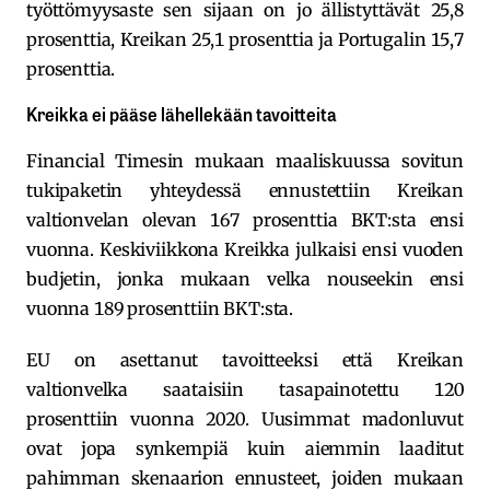
työttömyysaste sen sijaan on jo ällistyttävät 25,8
prosenttia, Kreikan 25,1 prosenttia ja Portugalin 15,7
prosenttia.
Kreikka ei pääse lähellekään tavoitteita
Financial Timesin mukaan maaliskuussa sovitun
tukipaketin yhteydessä ennustettiin Kreikan
valtionvelan olevan 167 prosenttia BKT:sta ensi
vuonna. Keskiviikkona Kreikka julkaisi ensi vuoden
budjetin, jonka mukaan velka nouseekin ensi
vuonna 189 prosenttiin BKT:sta.
EU on asettanut tavoitteeksi että Kreikan
valtionvelka saataisiin tasapainotettu 120
prosenttiin vuonna 2020. Uusimmat madonluvut
ovat jopa synkempiä kuin aiemmin laaditut
pahimman skenaarion ennusteet, joiden mukaan