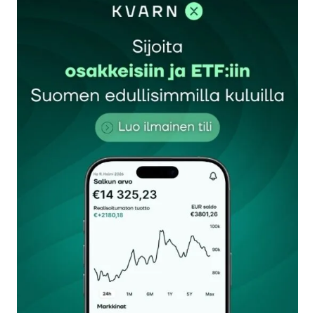
sisään
rekisteröityä
Sähköpostiosoitettasi ei julkaista.
Pakolliset
kentät on merkitty
*
Kommentti
*
Nimesi tai nimimerkkisi
*
Sähköpostiosoitteesi
*