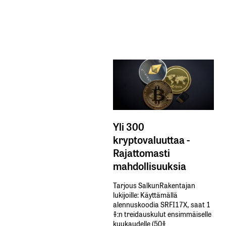
Yli 300
kryptovaluuttaa -
Rajattomasti
mahdollisuuksia
Tarjous SalkunRakentajan
lukijoille: Käyttämällä​ ​
alennuskoodia​ ​SRFI17X,​ ​saat​ ​1
%:n treidauskulut​ ​ensimmäiselle​ ​
kuukaudelle​ ​(50%​ ​