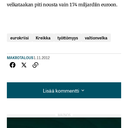
velkataakan piti nousta vain 174 miljardiin euroon.
eurokriisi
Kreikka
työttömyys
valtionvelka
MAKROTALOUS
1.11.2012
Lisää kommentti
Lisää kommentti
kirjautua