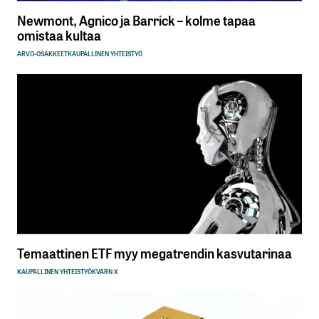
Newmont, Agnico ja Barrick – kolme tapaa
omistaa kultaa
ARVO-OSAKKEET
KAUPALLINEN YHTEISTYÖ
Temaattinen ETF myy megatrendin kasvutarinaa
KAUPALLINEN YHTEISTYÖ
KVARN X