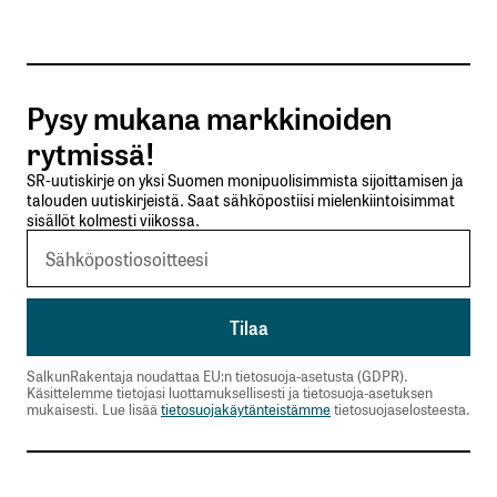
Tilaa SalkunRakentajan uutiskirje
Pysy mukana markkinoiden
Lähetä kommentti
rytmissä!
SR-uutiskirje on yksi Suomen monipuolisimmista sijoittamisen ja
talouden uutiskirjeistä. Saat sähköpostiisi mielenkiintoisimmat
sisällöt kolmesti viikossa.
SalkunRakentaja noudattaa EU:n tietosuoja-asetusta (GDPR).
Käsittelemme tietojasi luottamuksellisesti ja tietosuoja-asetuksen
mukaisesti. Lue lisää
tietosuojakäytänteistämme
tietosuojaselosteesta.