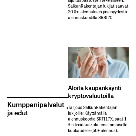
SalkunRakentajan lukijat saavat
20 %:n alennuksen jäsenyydestä
alennuskoodilla SRSI20
Aloita kaupankäynti
kryptovaluutoilla
Kumppanipalvelut
Tarjous SalkunRakentajan
ja edut
lukijoille: Käyttämällä​ ​
alennuskoodia​ ​SRFI17X,​ ​saat​ ​1
%:n treidauskulut​ ​ensimmäiselle​ ​
kuukaudelle​ ​(50%​ ​alennus).