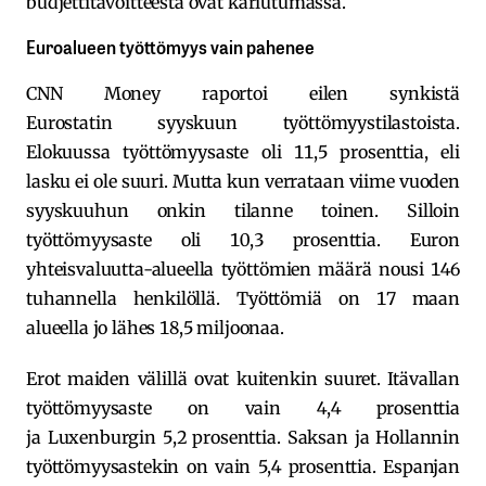
budjettitavoitteesta ovat kariutumassa.
Euroalueen työttömyys vain pahenee
CNN Money raportoi eilen synkistä
Eurostatin syyskuun työttömyystilastoista.
Elokuussa työttömyysaste oli 11,5 prosenttia, eli
lasku ei ole suuri. Mutta kun verrataan viime vuoden
syyskuuhun onkin tilanne toinen. Silloin
työttömyysaste oli 10,3 prosenttia. Euron
yhteisvaluutta-alueella työttömien määrä nousi 146
tuhannella henkilöllä. Työttömiä on 17 maan
alueella jo lähes 18,5 miljoonaa.
Erot maiden välillä ovat kuitenkin suuret. Itävallan
työttömyysaste on vain 4,4 prosenttia
ja Luxenburgin 5,2 prosenttia. Saksan ja Hollannin
työttömyysastekin on vain 5,4 prosenttia. Espanjan