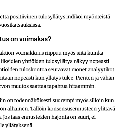
ttä positiivinen tulosyllätys indikoi myönteistä
vuosikatsauksissa.
utus on voimakas?
eaktion voimakkuus riippuu myös siitä kuinka
 likvidien yhtiöiden tulosyllätys näkyy nopeasti
htiöiden tuloskuntoa seuraavat monet analyytikot
itaan nopeasti kun yllätys tulee. Pienten ja vähän
arvon muutos saattaa tapahtua hitaammin.
iin on todennäköisesti suurempi myös silloin kun
on alhainen. Tällöin konsensusennusteen ylittävä
 Jos taas ennusteiden hajonta on suuri, ei
lle yllätyksenä.