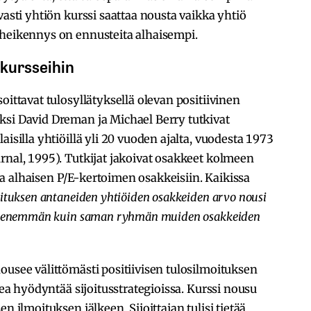
vasti yhtiön kurssi saattaa nousta vaikka yhtiö
 heikennys on ennusteita alhaisempi.
akursseihin
oittavat tulosyllätyksellä olevan positiivinen
ksi David Dreman ja Michael Berry tutkivat
aisilla yhtiöillä yli 20 vuoden ajalta, vuodesta 1973
rnal, 1995). Tutkijat jakoivat osakkeet kolmeen
a alhaisen P/E-kertoimen osakkeisiin. Kaikissa
moituksen antaneiden yhtiöiden osakkeiden arvo nousi
tia enemmän kuin saman ryhmän muiden osakkeiden
ousee välittömästi positiivisen tulosilmoituksen
ikea hyödyntää sijoitusstrategioissa. Kurssi nousu
n ilmoituksen jälkeen. Sijoittajan tulisi tietää