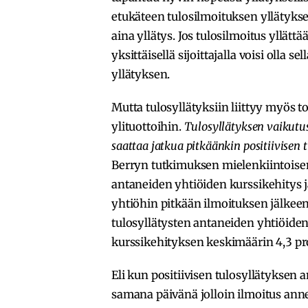
etukäteen tulosilmoituksen yllätyksell
aina yllätys. Jos tulosilmoitus yllät
yksittäisellä sijoittajalla voisi olla s
yllätyksen.
Mutta tulosyllätyksiin liittyy myös t
ylituottoihin.
Tulosyllätyksen vaikutus
saattaa jatkua pitkäänkin positiivisen 
Berryn tutkimuksen mielenkiintoisemp
antaneiden yhtiöiden kurssikehitys j
yhtiöhin pitkään ilmoituksen jälkeen
tulosyllätysten antaneiden yhtiöide
kurssikehityksen keskimäärin 4,3 pr
Eli kun positiivisen tulosyllätyksen
samana päivänä jolloin ilmoitus annet