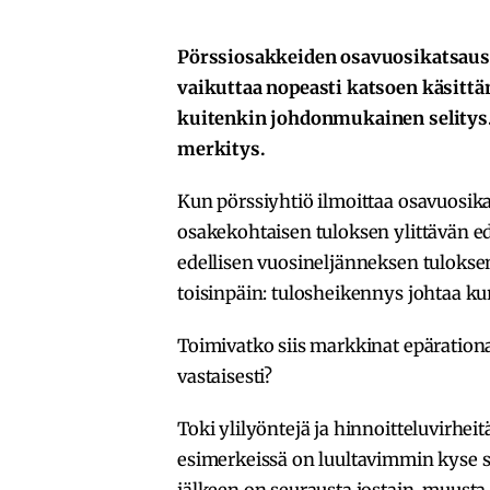
Pörssiosakkeiden osavuosikatsaust
vaikuttaa nopeasti katsoen käsitt
kuitenkin johdonmukainen selitys. 
merkitys.
Kun pörssiyhtiö ilmoittaa osavuosi
osakekohtaisen tuloksen ylittävän e
edellisen vuosineljänneksen tuloksen
toisinpäin: tulosheikennys johtaa k
Toimivatko siis markkinat epäration
vastaisesti?
Toki ylilyöntejä ja hinnoitteluvirhei
esimerkeissä on luultavimmin kyse si
jälkeen on seurausta jostain muusta 