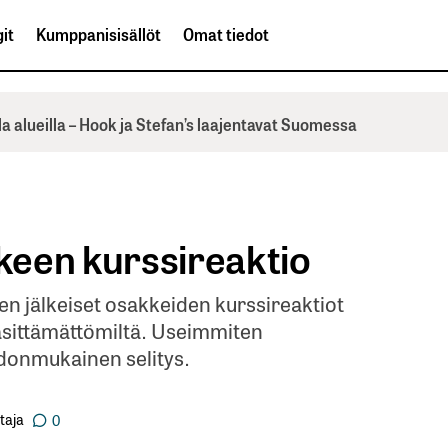
it
Kumppanisisällöt
Omat tiedot
la alueilla – Hook ja Stefan’s laajentavat Suomessa
kkeen kurssireaktio
n jälkeiset osakkeiden kurssireaktiot
käsittämättömiltä. Useimmiten
hdonmukainen selitys.
taja
0