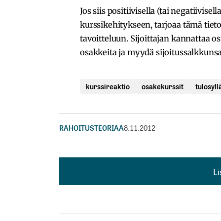
Jos siis positiivisella (tai negatiivis
kurssikehitykseen, tarjoaa tämä tiet
tavoitteluun. Sijoittajan kannattaa o
osakkeita ja myydä sijoitussalkkunsa
kurssireaktio
osakekurssit
tulosyll
RAHOITUSTEORIAA
8.11.2012
L
L
kirj