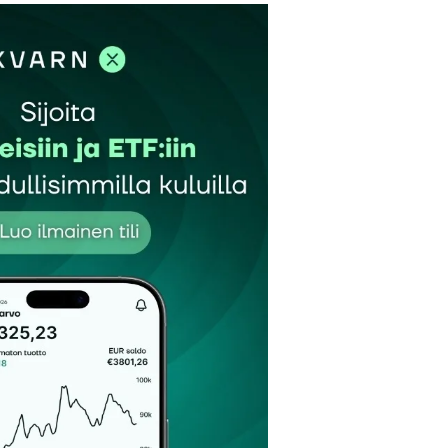
et kentät on merkitty
*
Sähköpostiosoitteesi
*