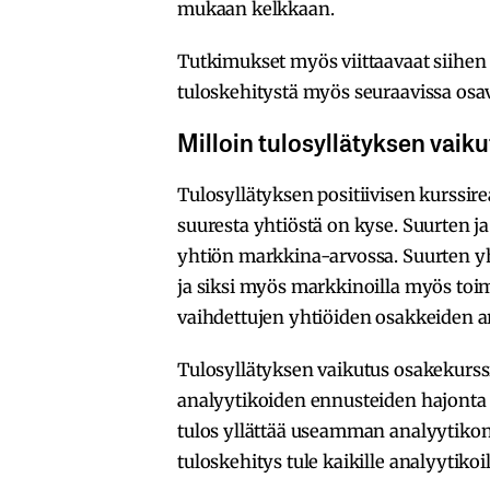
mukaan kelkkaan.
Tutkimukset myös viittaavaat siihen e
tuloskehitystä myös seuraavissa osa
Milloin tulosyllätyksen vaik
Tulosyllätyksen positiivisen kurssir
suuresta yhtiöstä on kyse. Suurten ja
yhtiön markkina-arvossa. Suurten y
ja siksi myös markkinoilla myös toim
vaihdettujen yhtiöiden osakkeiden 
Tulosyllätyksen vaikutus osakekurss
analyytikoiden ennusteiden hajonta 
tulos yllättää useamman analyytikon.
tuloskehitys tule kaikille analyytikoi