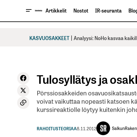
Artikkelit
Nostot
IR-seuranta
Blog
|
KASVUOSAKKEET
Analyysi: NoHo kasvaa kaikil
Tulosyllätys ja osa
Pörssiosakkeiden osavuosikatsauste
voivat vaikuttaa nopeasti katsoen 
kurssireaktiolle löytyy kuitenkin jo
SalkunRaken
RAHOITUSTEORIAA
8.11.2012