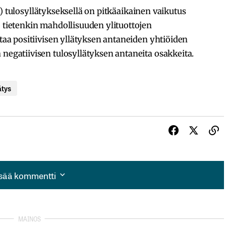
ella) tulosyllätykseksellä on pitkäaikainen vaikutus
o tietenkin mahdollisuuden ylituottojen
staa positiivisen yllätyksen antaneiden yhtiöiden
 negatiivisen tulosyllätyksen antaneita osakkeita.
ätys
isää kommentti
isää kommentti
autua sisään
rekisteröityä