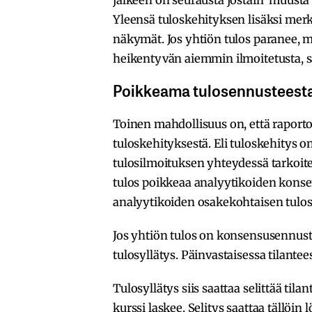
Yleensä tuloskehityksen lisäksi merk
näkymät. Jos yhtiön tulos paranee, m
heikentyvän aiemmin ilmoitetusta, sa
Poikkeama tulosennusteest
Toinen mahdollisuus on, että raporto
tuloskehityksestä. Eli tuloskehitys o
tulosilmoituksen yhteydessä tarkoite
tulos poikkeaa analyytikoiden kons
analyytikoiden osakekohtaisen tulo
Jos yhtiön tulos on konsensusennust
tulosyllätys. Päinvastaisessa tilante
Tulosyllätys siis saattaa selittää ti
kurssi laskee. Selitys saattaa tällöin 