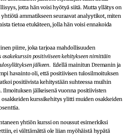
isyys, jotta hän voisi hyötyä siitä. Mutta yllätys on
tää yhtiötä ammatikseen seuraavat analyytikot, miten
ellaista tietoa etukäteen, jolla hän voisi ennakoida
oinen piirre, joka tarjoaa mahdollisuuden
 osakekurssin positiviiseen kehitykseen nimittäin
tulosyllätyksen jälkeen
. Edellä mainitun Dremanin ja
i havainto oli, että positiivisen tulosilmoituksen
atkoi positiivista kehitystään suhteessa muihin
. Ilmoituksen jälkeisenä vuonna positiivisten
n osakkeiden kurssikehitys ylitti muiden osakkeiden
osenttia.
 antaneen yhtiön kurssi on noussut esimerkiksi
tiin, ei välttämättä ole liian myöhäistä hypätä