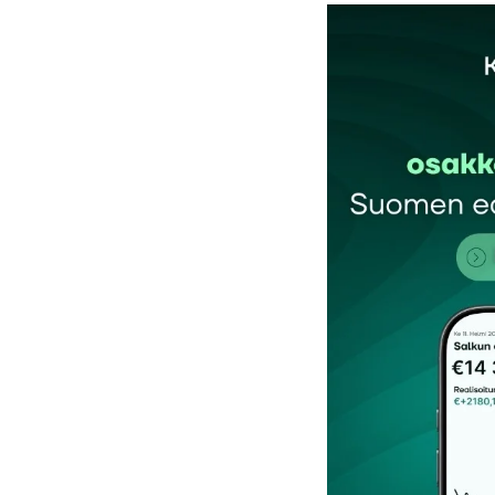
Sähköpostiosoitettasi ei julkaista.
Pakollis
Kommentti
*
Nimesi tai nimimerkkisi
*
Tilaa SalkunRakentajan uutiskirje
Lähetä kommentti