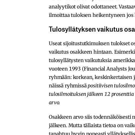
analyytikot olivat odottaneet. Vastaa
ilmoittaa tuloksen heikentyneen jos
Tulosyllätyksen vaikutus os
Useat sijoitustutkimuksen tulokset os
vaikutus osakkeen hintaan. Esimerki
tulosyllätysten vaikutuksia amerikkal
vuoteen 1993 (Financial Analysts Jou
ryhmään: korkean, keskinkertaisen j
näissä ryhmissä
positiivisen tulosil
tulosilmoituksen jälkeen 12 prosent
arvo.
Osakkeen arvo siis todennäköisesti n
jälkeen. Mutta tällaista tietoa on va
tapahtuu hyvin nopeasti yllätyksellise