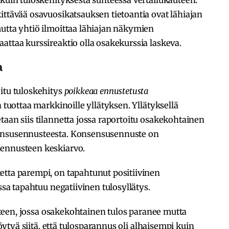
ittävää osavuosikatsauksen tietoantia ovat lähiajan
utta yhtiö ilmoittaa lähiajan näkymien
attaa kurssireaktio olla osakekurssia laskeva.
a
itu tuloskehitys
poikkeaa ennustetusta
n tuottaa markkinoille yllätyksen. Yllätyksellä
taan siis tilannetta jossa raportoitu osakekohtainen
ensusennusteesta. Konsensusennuste on
sennusteen keskiarvo.
etta parempi, on tapahtunut positiivinen
essa tapahtuu negatiivinen tulosyllätys.
lanteen, jossa osakekohtainen tulos paranee mutta
löytyä siitä, että tulosparannus oli alhaisempi kuin