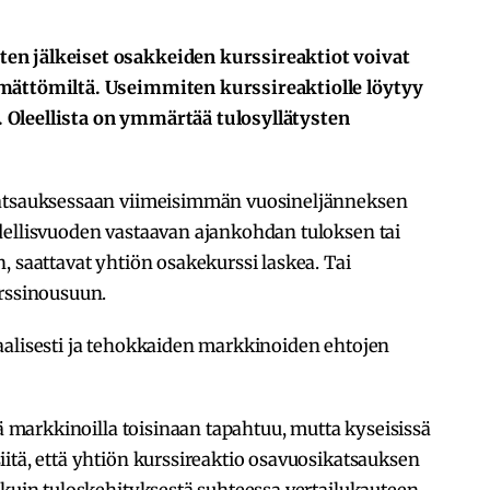
en jälkeiset osakkeiden kurssireaktiot voivat
ämättömiltä. Useimmiten kurssireaktiolle löytyy
Oleellista on ymmärtää tulosyllätysten
katsauksessaan viimeisimmän vuosineljänneksen
dellisvuoden vastaavan ajankohdan tuloksen tai
, saattavat yhtiön osakekurssi laskea. Tai
urssinousuun.
aalisesti ja tehokkaiden markkinoiden ehtojen
tä markkinoilla toisinaan tapahtuu, mutta kyseisissä
itä, että yhtiön kurssireaktio osavuosikatsauksen
kuin tuloskehityksestä suhteessa vertailukauteen.