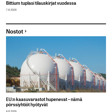
Bittium tuplasi tilauskirjat vuodessa
7.8.2026
Nostot
EU:n kaasuvarastot hupenevat – nämä
pörssiyhtiöt hyötyvät
4.8.2026