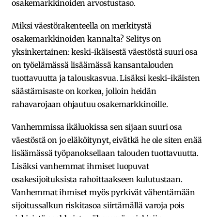
osakemarkkinoiden arvostustaso.
Miksi väestörakenteella on merkitystä
osakemarkkinoiden kannalta? Selitys on
yksinkertainen: keski-ikäisestä väestöstä suuri osa
on työelämässä lisäämässä kansantalouden
tuottavuutta ja talouskasvua. Lisäksi keski-ikäisten
säästämisaste on korkea, jolloin heidän
rahavarojaan ohjautuu osakemarkkinoille.
Vanhemmissa ikäluokissa sen sijaan suuri osa
väestöstä on jo eläköitynyt, eivätkä he ole siten enää
lisäämässä työpanoksellaan talouden tuottavuutta.
Lisäksi vanhemmat ihmiset luopuvat
osakesijoituksista rahoittaakseen kulutustaan.
Vanhemmat ihmiset myös pyrkivät vähentämään
sijoitussalkun riskitasoa siirtämällä varoja pois