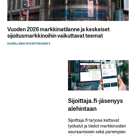
Vuoden 2026 markkinatilanne ja keskeiset
sijoitusmarkkinoihin vaikuttavat teemat
KAUPALLINEN YHTEISTYÖ
KVARN X
Sijoittaja.fi-jäsenyys
alehintaan
Sijoittaja.fi tarjoaa kattavat
työkalut ja tiedot markkinoiden
seuraamiseen sekä parempien