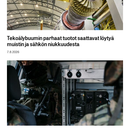
Tekoälybuumin parhaat tuotot saattavat löytyä
muistin ja sähkön niukkuudesta
7.8.2026