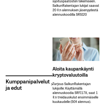
sijoituspäätösten tekemiseen.
SalkunRakentajan lukijat saavat
20 %:n alennuksen jäsenyydestä
alennuskoodilla SRSI20
Aloita kaupankäynti
kryptovaluutoilla
Kumppanipalvelut
Tarjous SalkunRakentajan
ja edut
lukijoille: Käyttämällä​ ​
alennuskoodia​ ​SRFI17X,​ ​saat​ ​1
%:n treidauskulut​ ​ensimmäiselle​ ​
kuukaudelle​ ​(50%​ ​alennus).