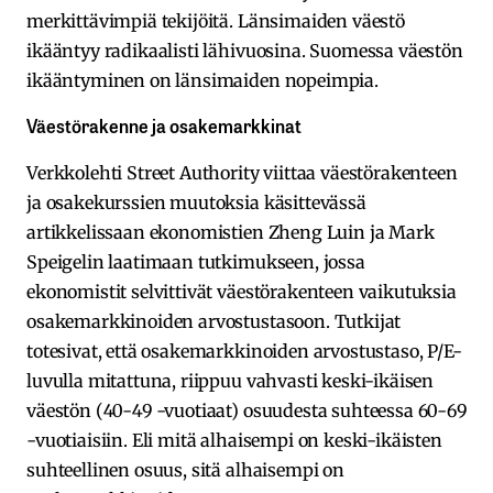
merkittävimpiä tekijöitä. Länsimaiden väestö
ikääntyy radikaalisti lähivuosina. Suomessa väestön
ikääntyminen on länsimaiden nopeimpia.
Väestörakenne ja osakemarkkinat
Verkkolehti Street Authority viittaa väestörakenteen
ja osakekurssien muutoksia käsittevässä
artikkelissaan ekonomistien Zheng Luin ja Mark
Speigelin laatimaan tutkimukseen, jossa
ekonomistit selvittivät väestörakenteen vaikutuksia
osakemarkkinoiden arvostustasoon. Tutkijat
totesivat, että osakemarkkinoiden arvostustaso, P/E-
luvulla mitattuna, riippuu vahvasti keski-ikäisen
väestön (40-49 -vuotiaat) osuudesta suhteessa 60-69
-vuotiaisiin. Eli mitä alhaisempi on keski-ikäisten
suhteellinen osuus, sitä alhaisempi on