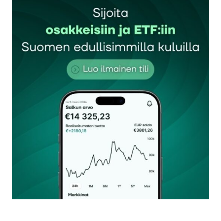
Sähköpostiosoitettasi ei julkaista.
Pakolliset
kentät on merkitty
*
Kommentti
*
Nimesi tai nimimerkkisi
*
Sähköpostiosoitteesi
*