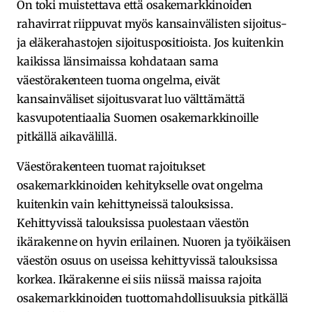
On toki muistettava että osakemarkkinoiden
rahavirrat riippuvat myös kansainvälisten sijoitus-
ja eläkerahastojen sijoituspositioista. Jos kuitenkin
kaikissa länsimaissa kohdataan sama
väestörakenteen tuoma ongelma, eivät
kansainväliset sijoitusvarat luo välttämättä
kasvupotentiaalia Suomen osakemarkkinoille
pitkällä aikavälillä.
Väestörakenteen tuomat rajoitukset
osakemarkkinoiden kehitykselle ovat ongelma
kuitenkin vain kehittyneissä talouksissa.
Kehittyvissä talouksissa puolestaan väestön
ikärakenne on hyvin erilainen. Nuoren ja työikäisen
väestön osuus on useissa kehittyvissä talouksissa
korkea. Ikärakenne ei siis niissä maissa rajoita
osakemarkkinoiden tuottomahdollisuuksia pitkällä