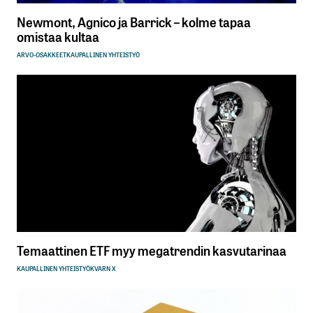
Newmont, Agnico ja Barrick – kolme tapaa
omistaa kultaa
ARVO-OSAKKEET
KAUPALLINEN YHTEISTYÖ
Temaattinen ETF myy megatrendin kasvutarinaa
KAUPALLINEN YHTEISTYÖ
KVARN X