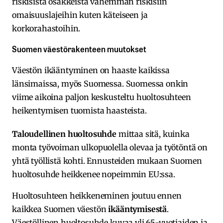
riskisistä osakkeista vähemmän riskisiin
omaisuuslajeihin kuten käteiseen ja
korkorahastoihin.
Suomen väestörakenteen muutokset
Väestön ikääntyminen on haaste kaikissa
länsimaissa, myös Suomessa. Suomessa onkin
viime aikoina paljon keskusteltu huoltosuhteen
heikentymisen tuomista haasteista.
Taloudellinen huoltosuhde
mittaa sitä, kuinka
monta työvoiman ulkopuolella olevaa ja työtöntä on
yhtä työllistä kohti. Ennusteiden mukaan Suomen
huoltosuhde heikkenee nopeimmin EU:ssa.
Huoltosuhteen heikkeneminen joutuu ennen
kaikkea Suomen väestön
ikääntymisestä
.
Väestöllinen huoltosuhde kuvaa yli 65-vuotiaiden ja