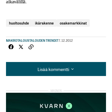
aikavälillä.
huoltosuhde
ikärakenne
osakemarkkinat
MAKROTALOUS
TALOUDEN TRENDIT
7.12.2012
Lisää kommentti
Lisää kommentti
kirjautua
sisään
rekisteröityä