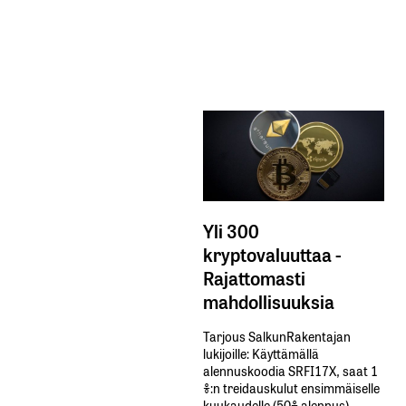
Yli 300
kryptovaluuttaa -
Rajattomasti
mahdollisuuksia
Tarjous SalkunRakentajan
lukijoille: Käyttämällä​ ​
alennuskoodia​ ​SRFI17X,​ ​saat​ ​1
%:n treidauskulut​ ​ensimmäiselle​ ​
kuukaudelle​ ​(50%​ ​alennus).