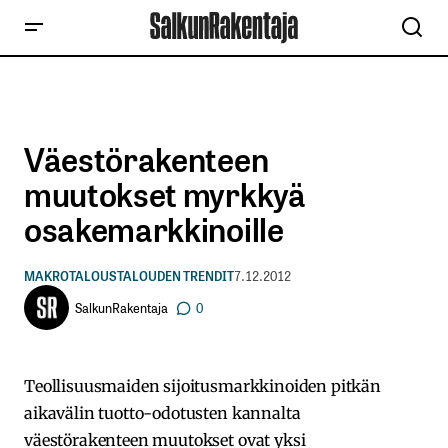
Väestörakenteen
muutokset myrkkyä
osakemarkkinoille
MAKROTALOUS
TALOUDEN TRENDIT
7.12.2012
SalkunRakentaja
0
Teollisuusmaiden sijoitusmarkkinoiden pitkän
aikavälin tuotto-odotusten kannalta
väestörakenteen muutokset ovat yksi