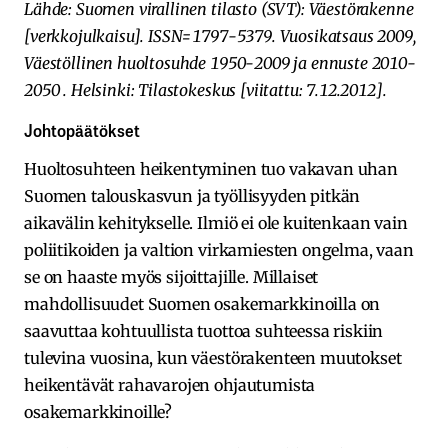
Lähde: Suomen virallinen tilasto (SVT): Väestörakenne
[verkkojulkaisu]. ISSN=1797-5379. Vuosikatsaus 2009,
Väestöllinen huoltosuhde 1950-2009 ja ennuste 2010-
2050 . Helsinki: Tilastokeskus [viitattu: 7.12.2012].
Johtopäätökset
Huoltosuhteen heikentyminen tuo vakavan uhan
Suomen talouskasvun ja työllisyyden pitkän
aikavälin kehitykselle. Ilmiö ei ole kuitenkaan vain
poliitikoiden ja valtion virkamiesten ongelma, vaan
se on haaste myös sijoittajille. Millaiset
mahdollisuudet Suomen osakemarkkinoilla on
saavuttaa kohtuullista tuottoa suhteessa riskiin
tulevina vuosina, kun väestörakenteen muutokset
heikentävät rahavarojen ohjautumista
osakemarkkinoille?