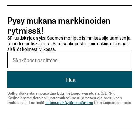
Tilaa SalkunRakentajan uutiskirje
Pysy mukana markkinoiden
Lähetä kommentti
rytmissä!
SR-uutiskirje on yksi Suomen monipuolisimmista sijoittamisen ja
talouden uutiskirjeistä. Saat sähköpostiisi mielenkiintoisimmat
sisällöt kolmesti viikossa.
SalkunRakentaja noudattaa EU:n tietosuoja-asetusta (GDPR).
Käsittelemme tietojasi luottamuksellisesti ja tietosuoja-asetuksen
mukaisesti. Lue lisää
tietosuojakäytänteistämme
tietosuojaselosteesta.