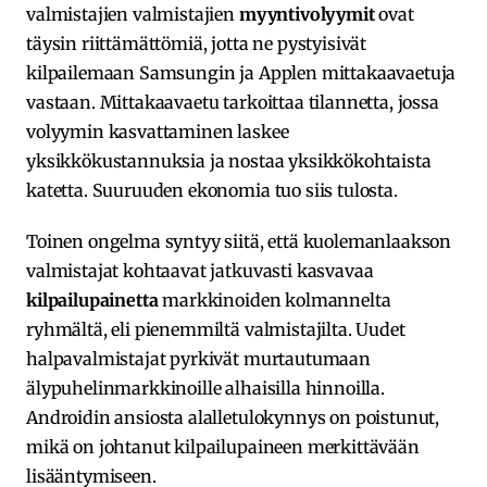
valmistajien valmistajien
myyntivolyymit
ovat
täysin riittämättömiä, jotta ne pystyisivät
kilpailemaan Samsungin ja Applen mittakaavaetuja
vastaan. Mittakaavaetu tarkoittaa tilannetta, jossa
volyymin kasvattaminen laskee
yksikkökustannuksia ja nostaa yksikkökohtaista
katetta. Suuruuden ekonomia tuo siis tulosta.
Toinen ongelma syntyy siitä, että kuolemanlaakson
valmistajat kohtaavat jatkuvasti kasvavaa
kilpailupainetta
markkinoiden kolmannelta
ryhmältä, eli pienemmiltä valmistajilta. Uudet
halpavalmistajat pyrkivät murtautumaan
älypuhelinmarkkinoille alhaisilla hinnoilla.
Androidin ansiosta alalletulokynnys on poistunut,
mikä on johtanut kilpailupaineen merkittävään
lisääntymiseen.