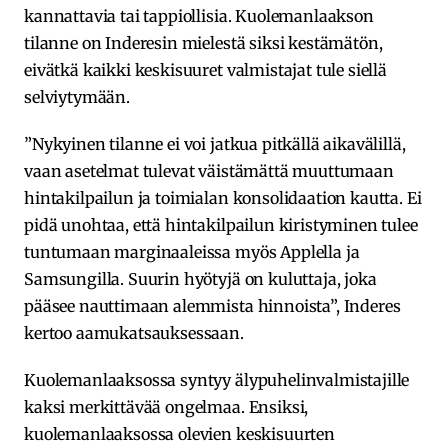
kannattavia tai tappiollisia. Kuolemanlaakson
tilanne on Inderesin mielestä siksi kestämätön,
eivätkä kaikki keskisuuret valmistajat tule siellä
selviytymään.
”Nykyinen tilanne ei voi jatkua pitkällä aikavälillä,
vaan asetelmat tulevat väistämättä muuttumaan
hintakilpailun ja toimialan konsolidaation kautta. Ei
pidä unohtaa, että hintakilpailun kiristyminen tulee
tuntumaan marginaaleissa myös Applella ja
Samsungilla. Suurin hyötyjä on kuluttaja, joka
pääsee nauttimaan alemmista hinnoista”, Inderes
kertoo aamukatsauksessaan.
Kuolemanlaaksossa syntyy älypuhelinvalmistajille
kaksi merkittävää ongelmaa. Ensiksi,
kuolemanlaaksossa olevien keskisuurten