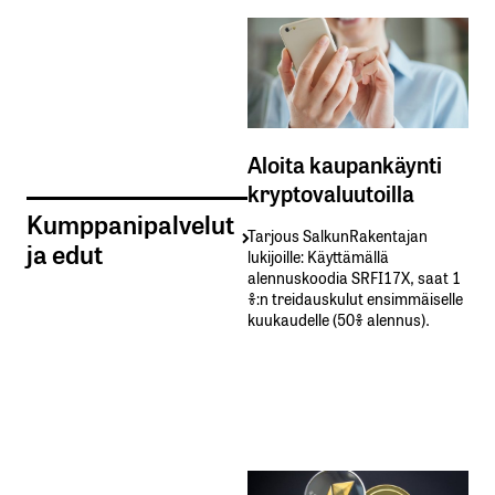
Aloita kaupankäynti
kryptovaluutoilla
Kumppanipalvelut
Tarjous SalkunRakentajan
ja edut
lukijoille: Käyttämällä​ ​
alennuskoodia​ ​SRFI17X,​ ​saat​ ​1
%:n treidauskulut​ ​ensimmäiselle​ ​
kuukaudelle​ ​(50%​ ​alennus).