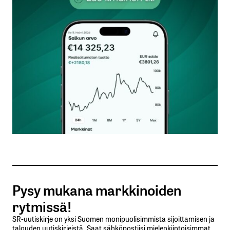
kentät on merkitty
*
Kommentti
*
Nimesi tai nimimerkkisi
*
Sähköpostiosoitteesi
*
Tilaa SalkunRakentajan uutiskirje
Pysy mukana markkinoiden
Lähetä kommentti
rytmissä!
SR-uutiskirje on yksi Suomen monipuolisimmista sijoittamisen ja
talouden uutiskirjeistä. Saat sähköpostiisi mielenkiintoisimmat