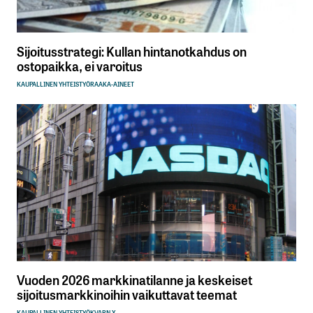
Sijoitusstrategi: Kullan hintanotkahdus on
ostopaikka, ei varoitus
KAUPALLINEN YHTEISTYÖ
RAAKA-AINEET
Vuoden 2026 markkinatilanne ja keskeiset
sijoitusmarkkinoihin vaikuttavat teemat
KAUPALLINEN YHTEISTYÖ
KVARN X