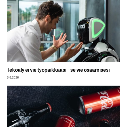
Tekoäly ei vie työpaikkaasi – se vie osaamisesi
8.8.2026