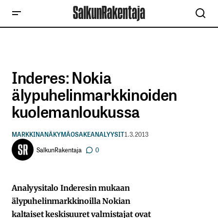
Inderes: Nokia
älypuhelinmarkkinoiden
kuolemanloukussa
MARKKINANÄKYMÄ
OSAKEANALYYSIT
1.3.2013
SalkunRakentaja
0
Analyysitalo Inderesin mukaan
älypuhelinmarkkinoilla Nokian
kaltaiset keskisuuret valmistajat ovat