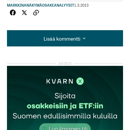
MARKKINANÄKYMÄ
OSAKEANALYYSIT
1.3.2013
Lisää kommentti
Lisää kommentti
kirjautua
sisään
rekisteröityä
Sähköpostiosoitettasi ei julkaista.
Pakolliset