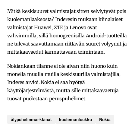
Mitkä keskisuuret valmistajat sitten selviytyvät pois
kuolemanlaaksosta? Inderesin mukaan kiinalaiset
valmistajat Huawei, ZTE ja Lenovo ovat
vahvimmilla, sillä homogeenisilla Android-tuotteilla
ne tulevat saavuttamaan riittävän suuret volyymit ja
mittakaavaedut kannattavaan toimintaan.
Nokiankaan tilanne ei ole aivan niin huono kuin
monella muulla muilla keskisuurilla valmistajilla,
Inderes arvioi. Nokia ei saa hyötyä
käyttöjärjestelmästä, mutta sille mittakaavaetuja
tuovat puolestaan peruspuhelimet.
älypuhelinmarkkinat
kuolemanloukku
Nokia