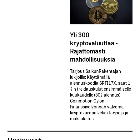
Yli 300
kryptovaluuttaa -
Rajattomasti
mahdollisuuksia
Tarjous SalkunRakentajan
lukijoille: Käyttämällä​ ​
alennuskoodia​ ​SRFI17X,​ ​saat​ ​1
%:n treidauskulut​ ​ensimmäiselle​ ​
kuukaudelle​ ​(50%​ ​alennus).
Coinmotion Oy on
Finanssivalvonnan valvoma
kryptovarapalvelun tarjoaja ja
maksulaitos.