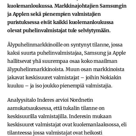
kuolemanloukussa. Markkinajohtajien Samsungin
ja Applen sekä pienempien valmistajien
puristuksessa eivät kaikki kuolemanloukussa
olevat puhelinvalmistajat tule selviytymään.
Älypuhelinmarkkinoille on syntynyt tilanne, jossa
kaksi suurta puhelinvalmistajaa, Samsung ja Apple
hallitsevat yhä suurempaa osaa koko maailman
älypuhelinmarkkinoista. Muun osan markkinoista
jakavat keskisuuret valmistajat – joihin Nokiakin
kuuluu – ja iso joukko pienempiä valmistajia.
Analyysitalo Inderes arvioi Nordnetin
aamukatsauksessa, että tukalin tilanne on
keskisuurilla valmistajilla. Inderesin mukaan
keskisuuret valmistajat ovat kuolemanlaaksossa, eli
tilanteessa jossa valmistajat ovat heikosti