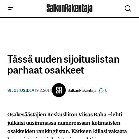
Tässä uuden sijoituslistan
parhaat osakkeet
SalkunRakentaja
SIJOITUSIDEAT
9.2.2014
0
Osakesäästäjien Keskusliiton Viisas Raha –lehti
julkaisi uusimmassa numerossaan kotimaisten
osakkeiden rankinglistan. Kärkeen kiilasi vakaata