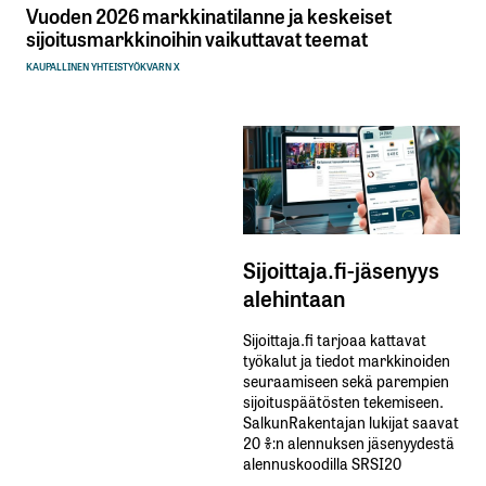
Vuoden 2026 markkinatilanne ja keskeiset
sijoitusmarkkinoihin vaikuttavat teemat
KAUPALLINEN YHTEISTYÖ
KVARN X
Sijoittaja.fi-jäsenyys
alehintaan
Sijoittaja.fi tarjoaa kattavat
työkalut ja tiedot markkinoiden
seuraamiseen sekä parempien
sijoituspäätösten tekemiseen.
SalkunRakentajan lukijat saavat
20 %:n alennuksen jäsenyydestä
alennuskoodilla SRSI20