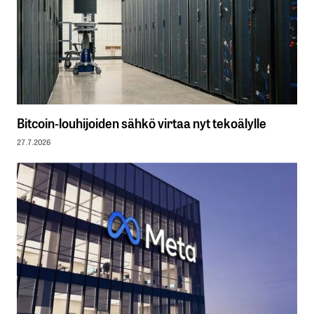
Bitcoin-louhijoiden sähkö virtaa nyt tekoälylle
27.7.2026