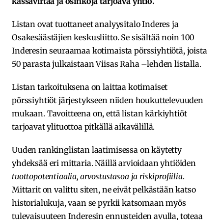
kassavirtaa ja osinkoja tarjoava yhtiö.
Listan ovat tuottaneet analyysitalo Inderes ja
Osakesäästäjien keskusliitto. Se sisältää noin 100
Inderesin seuraamaa kotimaista pörssiyhtiötä, joista
50 parasta julkaistaan Viisas Raha –lehden listalla.
Listan tarkoituksena on laittaa kotimaiset
pörssiyhtiöt järjestykseen niiden houkuttelevuuden
mukaan. Tavoitteena on, että listan kärkiyhtiöt
tarjoavat ylituottoa pitkällä aikavälillä.
Uuden rankinglistan laatimisessa on käytetty
yhdeksää eri mittaria. Näillä arvioidaan yhtiöiden
tuottopotentiaalia, arvostustasoa ja riskiprofiilia
.
Mittarit on valittu siten, ne eivät pelkästään katso
historialukuja, vaan se pyrkii katsomaan myös
tulevaisuuteen Inderesin ennusteiden avulla, toteaa