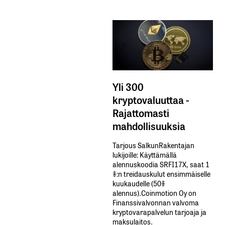
Yli 300
kryptovaluuttaa -
Rajattomasti
mahdollisuuksia
Tarjous SalkunRakentajan
lukijoille: Käyttämällä​ ​
alennuskoodia​ ​SRFI17X,​ ​saat​ ​1
%:n treidauskulut​ ​ensimmäiselle​ ​
kuukaudelle​ ​(50%​ ​
alennus).Coinmotion Oy on
Finanssivalvonnan valvoma
kryptovarapalvelun tarjoaja ja
maksulaitos.