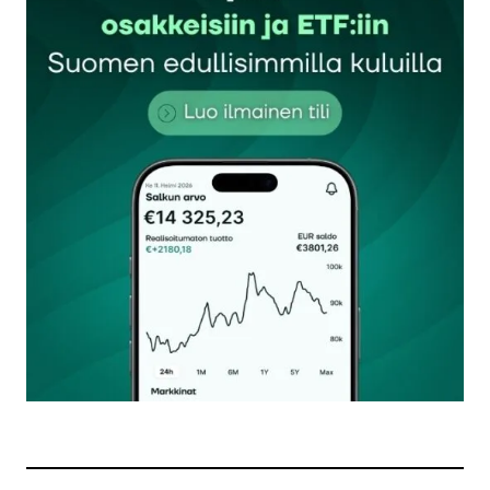
Sähköpostiosoitettasi ei julkaista.
Pakolliset
kentät on merkitty
*
Kommentti
*
Nimesi tai nimimerkkisi
*
Sähköpostiosoitteesi
*
Tilaa SalkunRakentajan uutiskirje