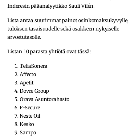
Inderesin pääanalyytikko Sauli Vilén.
Lista antaa suurimmat painot osinkomaksukyvylle,
tuloksen tasaisuudelle sekä osakkeen nykyiselle
arvostutasolle.
Listan 10 parasta yhtiötä ovat tässä:
TeliaSonera
Affecto
Apetit
Dovre Group
Orava Asuntorahasto
F-Secure
Neste Oil
Kesko
Sampo