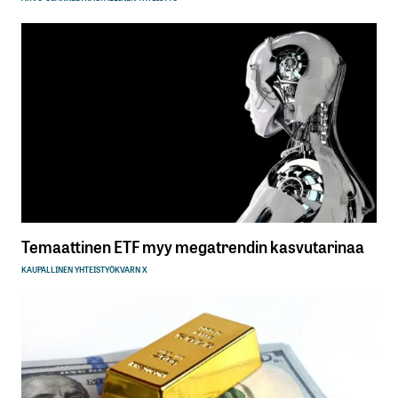
Temaattinen ETF myy megatrendin kasvutarinaa
KAUPALLINEN YHTEISTYÖ
KVARN X