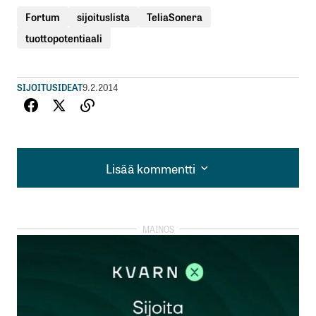
Fortum
sijoituslista
TeliaSonera
tuottopotentiaali
SIJOITUSIDEAT
9.2.2014
Lisää kommentti
Lisää kommentti
kirjautua
sisään
rekisteröityä