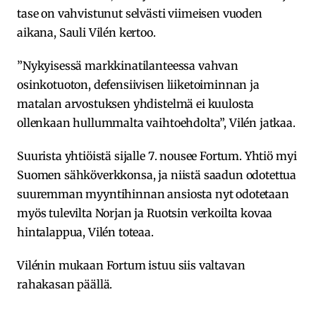
tase on vahvistunut selvästi viimeisen vuoden
aikana, Sauli Vilén kertoo.
”Nykyisessä markkinatilanteessa vahvan
osinkotuoton, defensiivisen liiketoiminnan ja
matalan arvostuksen yhdistelmä ei kuulosta
ollenkaan hullummalta vaihtoehdolta”, Vilén jatkaa.
Suurista yhtiöistä sijalle 7. nousee Fortum. Yhtiö myi
Suomen sähköverkkonsa, ja niistä saadun odotettua
suuremman myyntihinnan ansiosta nyt odotetaan
myös tulevilta Norjan ja Ruotsin verkoilta kovaa
hintalappua, Vilén toteaa.
Vilénin mukaan Fortum istuu siis valtavan
rahakasan päällä.