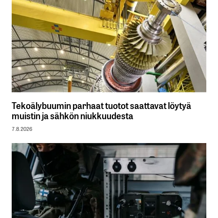
Tekoälybuumin parhaat tuotot saattavat löytyä
muistin ja sähkön niukkuudesta
7.8.2026