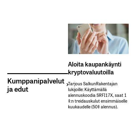
Aloita kaupankäynti
kryptovaluutoilla
Kumppanipalvelut
Tarjous SalkunRakentajan
ja edut
lukijoille: Käyttämällä​ ​
alennuskoodia​ ​SRFI17X,​ ​saat​ ​1
%:n treidauskulut​ ​ensimmäiselle​ ​
kuukaudelle​ ​(50%​ ​alennus).