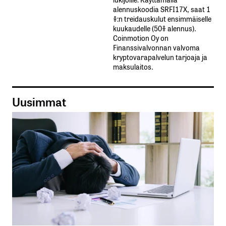
alennuskoodia​ ​SRFI17X,​ ​saat​ ​1
%:n treidauskulut​ ​ensimmäiselle​ ​
kuukaudelle​ ​(50%​ ​alennus).
Coinmotion Oy on
Finanssivalvonnan valvoma
kryptovarapalvelun tarjoaja ja
maksulaitos.
Uusimmat