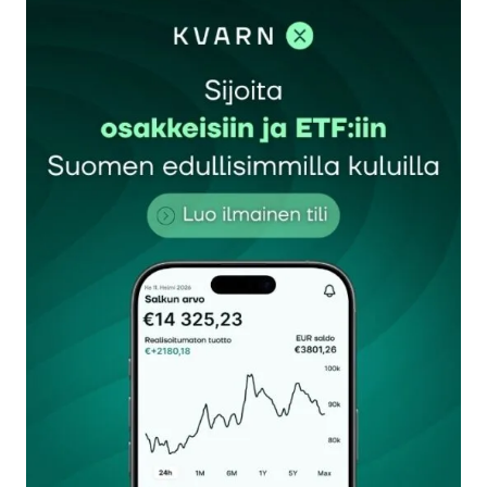
sisään
rekisteröityä
Sähköpostiosoitettasi ei julkaista.
Pakolliset
kentät on merkitty
*
Kommentti
*
Nimesi tai nimimerkkisi
*