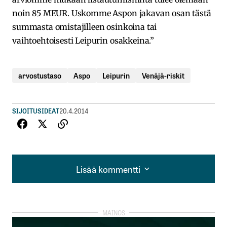
noin 85 MEUR. Uskomme Aspon jakavan osan tästä
summasta omistajilleen osinkoina tai
vaihtoehtoisesti Leipurin osakkeina.”
arvostustaso
Aspo
Leipurin
Venäjä-riskit
SIJOITUSIDEAT
20.4.2014
Lisää kommentti
Lisää kommentti
kirjautua