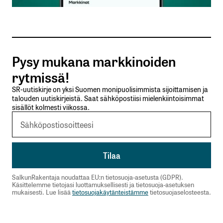
Sähköpostiosoitteesi
*
Tilaa SalkunRakentajan uutiskirje
Pysy mukana markkinoiden
Lähetä kommentti
rytmissä!
SR-uutiskirje on yksi Suomen monipuolisimmista sijoittamisen ja
talouden uutiskirjeistä. Saat sähköpostiisi mielenkiintoisimmat
sisällöt kolmesti viikossa.
SalkunRakentaja noudattaa EU:n tietosuoja-asetusta (GDPR).
Käsittelemme tietojasi luottamuksellisesti ja tietosuoja-asetuksen
mukaisesti. Lue lisää
tietosuojakäytänteistämme
tietosuojaselosteesta.