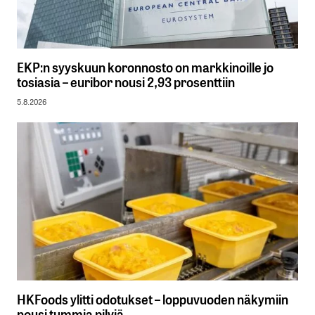
EKP:n syyskuun koronnosto on markkinoille jo
tosiasia – euribor nousi 2,93 prosenttiin
5.8.2026
HKFoods ylitti odotukset – loppuvuoden näkymiin
nousi tummia pilviä