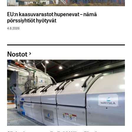
EU:n kaasuvarastot hupenevat – nämä
pörssiyhtiöt hyötyvät
4.8.2026
Nostot