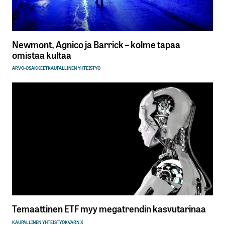
Newmont, Agnico ja Barrick – kolme tapaa
omistaa kultaa
ARVO-OSAKKEET
KAUPALLINEN YHTEISTYÖ
Temaattinen ETF myy megatrendin kasvutarinaa
KAUPALLINEN YHTEISTYÖ
KVARN X