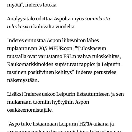
myötä”, Inderes toteaa.
Analyysitalo odottaa Aspolta myös
voimakasta
tuloskasvua
kuluvalta vuodelta.
Inderes ennustaa Aspon liikevoiton lähes
tuplaantuvan 20,5 MEUR:oon. ”Tuloskasvun
taustalla ovat varustamo ESL:n vahva tuloskehitys,
Kaukomarkkinoiden supistuvat tappiot ja Leipurin
tasainen positiivinen kehitys”, Inderes perustelee
näkemystään.
Lisäksi Inderes uskoo Leipurin listautumiseen ja sen
mukanaan tuomiin hyötyihin Aspon
osakkeenomistajille.
”Aspo tulee listaamaan Leipurin H2’14 aikana ja
arviomme mukaan listautumishinta tulee olemaan