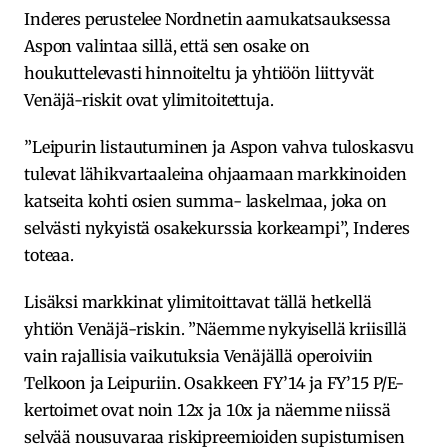
Inderes perustelee Nordnetin aamukatsauksessa
Aspon valintaa sillä, että sen osake on
houkuttelevasti hinnoiteltu ja yhtiöön liittyvät
Venäjä-riskit ovat ylimitoitettuja.
”Leipurin listautuminen ja Aspon vahva tuloskasvu
tulevat lähikvartaaleina ohjaamaan markkinoiden
katseita kohti osien summa- laskelmaa, joka on
selvästi nykyistä osakekurssia korkeampi”, Inderes
toteaa.
Lisäksi markkinat ylimitoittavat tällä hetkellä
yhtiön Venäjä-riskin. ”Näemme nykyisellä kriisillä
vain rajallisia vaikutuksia Venäjällä operoiviin
Telkoon ja Leipuriin. Osakkeen FY’14 ja FY’15 P/E-
kertoimet ovat noin 12x ja 10x ja näemme niissä
selvää nousuvaraa riskipreemioiden supistumisen