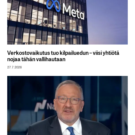
Verkostovaikutus tuo kilpailuedun – viisi yhtiötä
nojaa tähän vallihautaan
27.7.2026