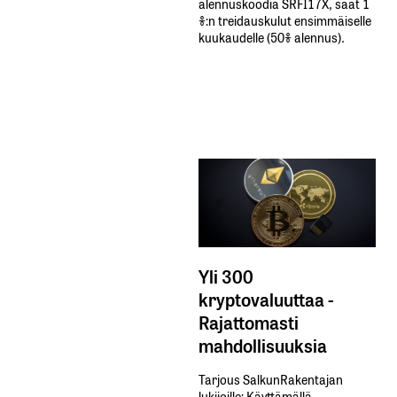
alennuskoodia​ ​SRFI17X,​ ​saat​ ​1
%:n treidauskulut​ ​ensimmäiselle​ ​
kuukaudelle​ ​(50%​ ​alennus).
Yli 300
kryptovaluuttaa -
Rajattomasti
mahdollisuuksia
Tarjous SalkunRakentajan
lukijoille: Käyttämällä​ ​