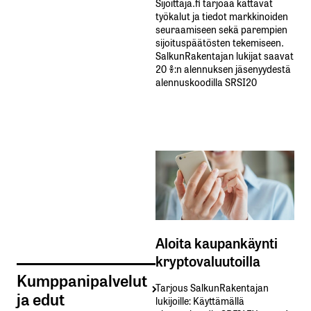
Sijoittaja.fi tarjoaa kattavat
työkalut ja tiedot markkinoiden
seuraamiseen sekä parempien
sijoituspäätösten tekemiseen.
SalkunRakentajan lukijat saavat
20 %:n alennuksen jäsenyydestä
alennuskoodilla SRSI20
Aloita kaupankäynti
kryptovaluutoilla
Kumppanipalvelut
Tarjous SalkunRakentajan
ja edut
lukijoille: Käyttämällä​ ​