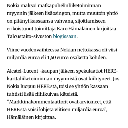
Nokia maksoi matkapuhelinliiketoiminnan
myynnin jälkeen lisäosingon, mutta muutoin yhtiö
on pitänyt kassaansa vahvana, sijoittamiseen
erikoistunut toimittaja Karo Hämäläinen kirjoittaa
Taloustaito-sivuston
blogissaan
.
Viime vuodenvaihteessa Nokian nettokassa oli viisi
miljardia euroa eli 1,40 euroa osaketta kohden.
Alcatel-Lucent -kaupan jälkeen spekulaatiot HERE-
karttaliiketoiminnan myynnistä ovat kiihtyneet. Jos
Nokia luopuu HERE:stä, toisi se yhtiön kassaan
tuhtisti lisää riihikuivaa käteistä.
”Markkinakommentaattorit ovat arvioineet, että
HERE:stä voisi lohjeta viitisen miljardia euroa”,
Hämäläinen kirjoittaa.