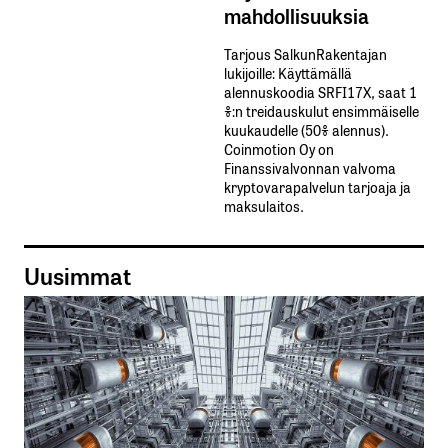
mahdollisuuksia
Tarjous SalkunRakentajan
lukijoille: Käyttämällä​ ​
alennuskoodia​ ​SRFI17X,​ ​saat​ ​1
%:n treidauskulut​ ​ensimmäiselle​ ​
kuukaudelle​ ​(50%​ ​alennus).
Coinmotion Oy on
Finanssivalvonnan valvoma
kryptovarapalvelun tarjoaja ja
maksulaitos.
Uusimmat