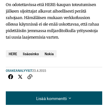
On odotettavissa että HERE-kaupan toteutumisen
jälkeen sijoittajat alkavat aiheellisesti perätä
rahojaan. Hämäläisen mukaan verkkofuusion
ollessa käynnissä ei ole enää uskottavaa, että rahaa
pidettäisiin jemmassa miljarditolkulla yritysostoja
tai uusia laajenemisia varten.
HERE
lisäosinko
Nokia
OSAKEANALYYSIT
23.4.2015
Lisää kommentti
Lisää kommentti