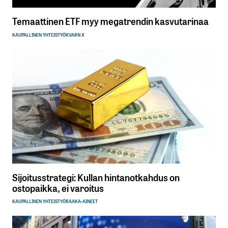
Temaattinen ETF myy megatrendin kasvutarinaa
KAUPALLINEN YHTEISTYÖ
KVARN X
Sijoitusstrategi: Kullan hintanotkahdus on
ostopaikka, ei varoitus
KAUPALLINEN YHTEISTYÖ
RAAKA-AINEET