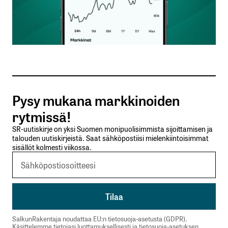
Nimesi tai nimimerkkisi
*
Sähköpostiosoitteesi
*
Tilaa SalkunRakentajan uutiskirje
Pysy mukana markkinoiden
Lähetä kommentti
rytmissä!
SR-uutiskirje on yksi Suomen monipuolisimmista sijoittamisen ja
talouden uutiskirjeistä. Saat sähköpostiisi mielenkiintoisimmat
sisällöt kolmesti viikossa.
SalkunRakentaja noudattaa EU:n tietosuoja-asetusta (GDPR).
Käsittelemme tietojasi luottamuksellisesti ja tietosuoja-asetuksen