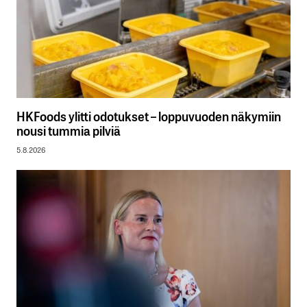
HKFoods ylitti odotukset – loppuvuoden näkymiin
nousi tummia pilviä
5.8.2026