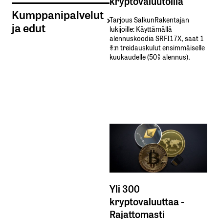
kryptovaluutoilla
Kumppanipalvelut
Tarjous SalkunRakentajan
ja edut
lukijoille: Käyttämällä​ ​
alennuskoodia​ ​SRFI17X,​ ​saat​ ​1
%:n treidauskulut​ ​ensimmäiselle​ ​
kuukaudelle​ ​(50%​ ​alennus).
Yli 300
kryptovaluuttaa -
Rajattomasti