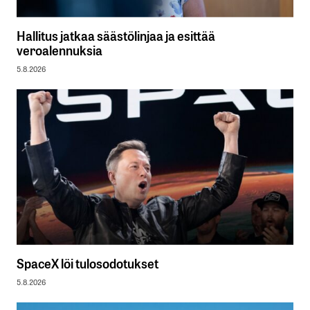
Hallitus jatkaa säästölinjaa ja esittää
veroalennuksia
5.8.2026
SpaceX löi tulosodotukset
5.8.2026