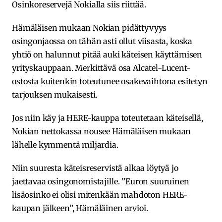
Osinkoreservejä Nokialla siis riittää.
Hämäläisen mukaan Nokian pidättyvyys
osingonjaossa on tähän asti ollut viisasta, koska
yhtiö on halunnut pitää auki käteisen käyttämisen
yrityskauppaan. Merkittävä osa Alcatel-Lucent-
ostosta kuitenkin toteutunee osakevaihtona esitetyn
tarjouksen mukaisesti.
Jos niin käy ja HERE-kauppa toteutetaan käteisellä,
Nokian nettokassa nousee Hämäläisen mukaan
lähelle kymmentä miljardia.
Niin suuresta käteisreservistä alkaa löytyä jo
jaettavaa osingonomistajille. ”Euron suuruinen
lisäosinko ei olisi mitenkään mahdoton HERE-
kaupan jälkeen”, Hämäläinen arvioi.