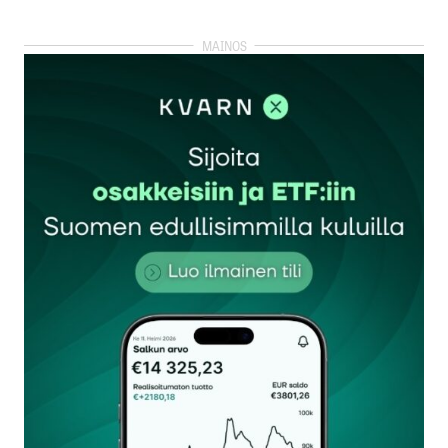
kirjautua
sisään
rekisteröityä
Sähköpostiosoitettasi ei julkaista.
Pakolliset
kentät on merkitty
*
Kommentti
*