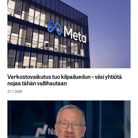
Verkostovaikutus tuo kilpailuedun – viisi yhtiötä
nojaa tähän vallihautaan
27.7.2026