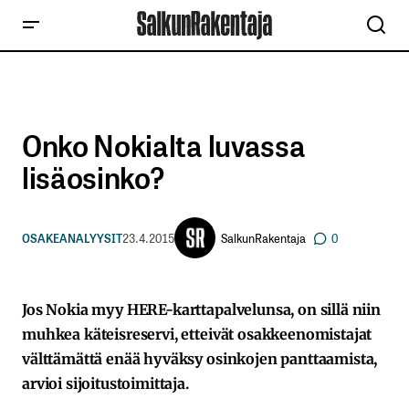
Onko Nokialta luvassa
lisäosinko?
SalkunRakentaja
OSAKEANALYYSIT
23.4.2015
0
Jos Nokia myy HERE-karttapalvelunsa, on sillä niin
muhkea käteisreservi, etteivät osakkeenomistajat
välttämättä enää hyväksy osinkojen panttaamista,
arvioi sijoitustoimittaja.