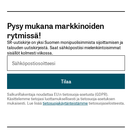
Tilaa SalkunRakentajan uutiskirje
Pysy mukana markkinoiden
Lähetä kommentti
rytmissä!
SR-uutiskirje on yksi Suomen monipuolisimmista sijoittamisen ja
talouden uutiskirjeistä. Saat sähköpostiisi mielenkiintoisimmat
sisällöt kolmesti viikossa.
SalkunRakentaja noudattaa EU:n tietosuoja-asetusta (GDPR).
Käsittelemme tietojasi luottamuksellisesti ja tietosuoja-asetuksen
mukaisesti. Lue lisää
tietosuojakäytänteistämme
tietosuojaselosteesta.