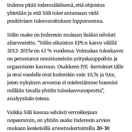
Inderes pitää todennäköisenä, että ohjeistus
ylitetään ja että Siili tulee antamaan vielä
positiivisen tulosvaroituksen loppuvuonna.
Siilin osake on Inderesin mukaan lisäksi selvästi
aliarvostettu. ”Siilin oikaistun EPS:n kasvu välillä
2012-2015e on 41 % vuodessa. Voimakas tuloskasvu
on perustunut onnistuneisiin yrityskauppoihin ja
orgaaniseen kasvuun. Osakkeen P/E -kertoimet tälle
ja ensi vuodelle ovat kuitenkin vain 10,7x ja 9,6x,
joten nykyinen arvostus ei mielestämme huomioi
millään tavalla yhtiön tuloskasvunopeutta”,
analyysitalo toteaa.
Vaikka Siili kasvaa selvästi verrokkejaan
nopeammin, on yhtiön osake Inderesin arvion
mukaan keskeisillä arvostuskertoimilla
20-30