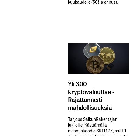
kuukaudelle​ ​(50%​ ​alennus).
Yli 300
kryptovaluuttaa -
Rajattomasti
mahdollisuuksia
Tarjous SalkunRakentajan
lukijoille: Käyttämällä​ ​
alennuskoodia​ ​SRFI17X,​ ​saat​ ​1