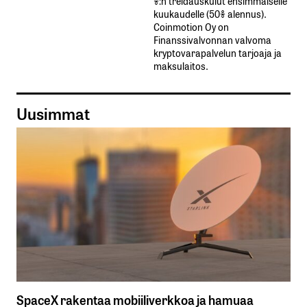
%:n treidauskulut​ ​ensimmäiselle​ ​
kuukaudelle​ ​(50%​ ​alennus).
Coinmotion Oy on
Finanssivalvonnan valvoma
kryptovarapalvelun tarjoaja ja
maksulaitos.
Uusimmat
SpaceX rakentaa mobiiliverkkoa ja hamuaa