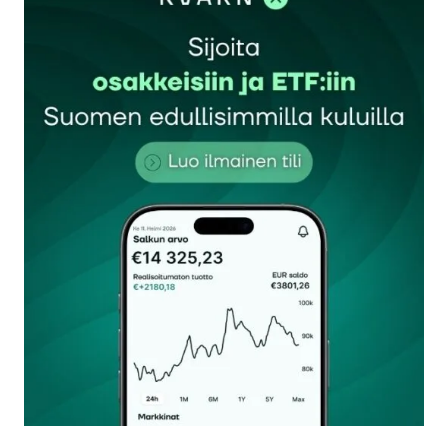
Sähköpostiosoitettasi ei julkaista.
Pakolliset
kentät on merkitty
*
Kommentti
*
Nimesi tai nimimerkkisi
*
Sähköpostiosoitteesi
*