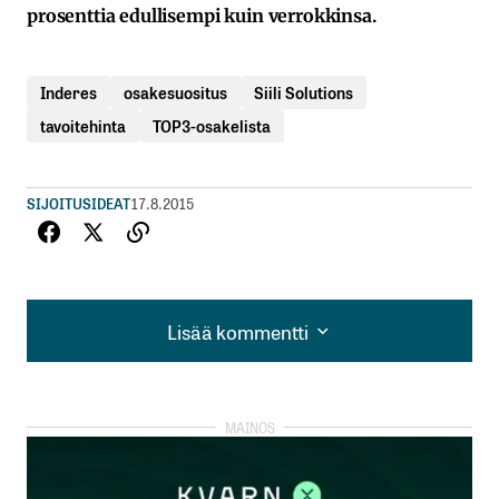
prosenttia edullisempi kuin verrokkinsa.
Inderes
osakesuositus
Siili Solutions
tavoitehinta
TOP3-osakelista
SIJOITUSIDEAT
17.8.2015
Lisää kommentti
Lisää kommentti
kirjautua
sisään
rekisteröityä