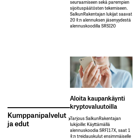
seuraamiseen sekä parempien
sijoituspäätösten tekemiseen.
SalkunRakentajan lukijat saavat
20 %:n alennuksen jäsenyydestä
alennuskoodilla SRSI20
Aloita kaupankäynti
kryptovaluutoilla
Kumppanipalvelut
Tarjous SalkunRakentajan
ja edut
lukijoille: Käyttämällä​ ​
alennuskoodia​ ​SRFI17X,​ ​saat​ ​1
%:n treidauskulut​ ​ensimmäiselle​ ​