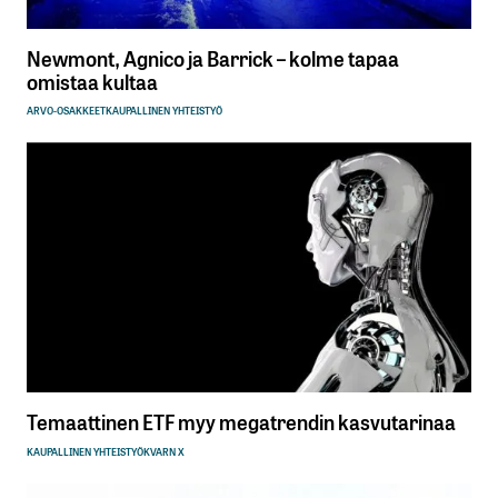
Newmont, Agnico ja Barrick – kolme tapaa
omistaa kultaa
ARVO-OSAKKEET
KAUPALLINEN YHTEISTYÖ
Temaattinen ETF myy megatrendin kasvutarinaa
KAUPALLINEN YHTEISTYÖ
KVARN X