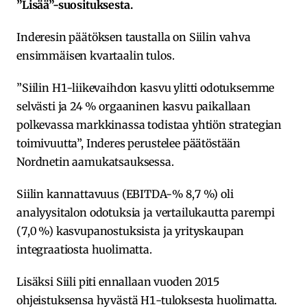
”Lisää”-suosituksesta.
Inderesin päätöksen taustalla on Siilin vahva
ensimmäisen kvartaalin tulos.
”Siilin H1-liikevaihdon kasvu ylitti odotuksemme
selvästi ja 24 % orgaaninen kasvu paikallaan
polkevassa markkinassa todistaa yhtiön strategian
toimivuutta”, Inderes perustelee päätöstään
Nordnetin aamukatsauksessa.
Siilin kannattavuus (EBITDA-% 8,7 %) oli
analyysitalon odotuksia ja vertailukautta parempi
(7,0 %) kasvupanostuksista ja yrityskaupan
integraatiosta huolimatta.
Lisäksi Siili piti ennallaan vuoden 2015
ohjeistuksensa hyvästä H1-tuloksesta huolimatta.